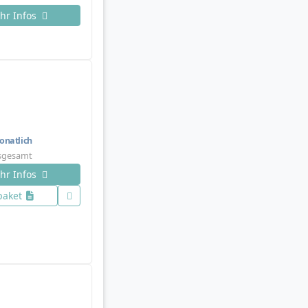
hr Infos
natlich
nsgesamt
hr Infos
paket