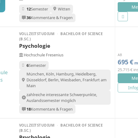
H
Me
12
Semester
Witten
36
Kommentare & Fragen
VOLLZEITSTUDIUM
·
BACHELOR OF SCIENCE
(B.SC.)
Psychologie
Hochschule Fresenius
AB
695 €
mo
6
Semester
25.715 € i
München, Köln, Hamburg, Heidelberg,
Me
Düsseldorf, Berlin, Wiesbaden, Frankfurt am
Main
Info
zahlreiche interessante Schwerpunkte,
Auslandssemester möglich
18
Kommentare & Fragen
VOLLZEITSTUDIUM
·
BACHELOR OF SCIENCE
(B.SC.)
Psychologie