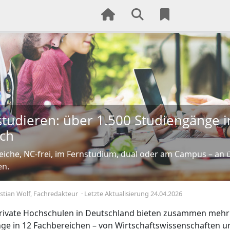
 studieren: über 1.500 Studiengänge 
ich
eiche, NC-frei, im Fernstudium, dual oder am Campus – an 
en.
stian Wolf
, Fachredakteur
·
Letzte Aktualisierung 24.04.2026
rivate Hochschulen in Deutschland bieten zusammen mehr 
ge in 12 Fachbereichen – von Wirtschaftswissenschaften u