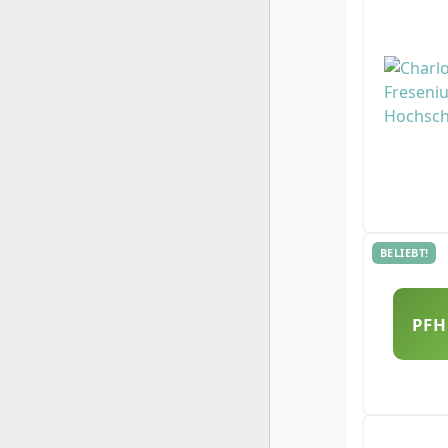
BELIEBT!
PFH