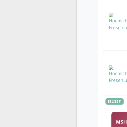
BELIEBT!
MS