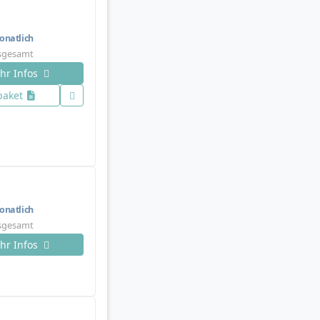
natlich
nsgesamt
hr Infos
paket
natlich
nsgesamt
hr Infos