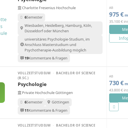
Charlotte Fresenius Hochschule
AB
975 €
mo
6
Semester
35.100 € i
Wiesbaden, Heidelberg, Hamburg, Köln,
Me
Düsseldorf oder München
Info
universitäres Psychologie-Studium, im
Anschluss Masterstudium und
Psychotherapie-Ausbildung möglich
19
Kommentare & Fragen
VOLLZEITSTUDIUM
·
BACHELOR OF SCIENCE
AB
(B.SC.)
730 €
Psychologie
mo
43.800 € i
Private Hochschule Göttingen
Me
6
Semester
Göttingen
11
Kommentare & Fragen
VOLLZEITSTUDIUM
·
BACHELOR OF SCIENCE