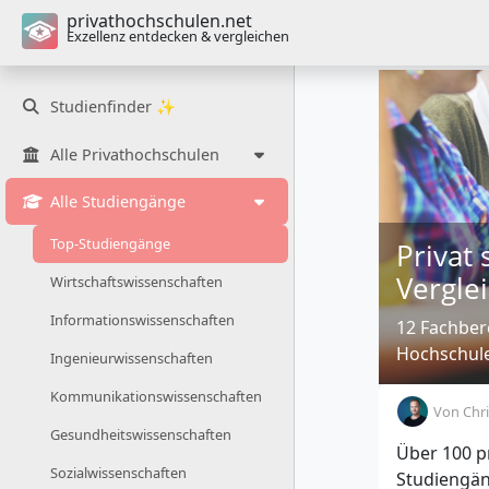
privathochschulen.net
Exzellenz entdecken & vergleichen
Studienfinder ✨
Alle Privathochschulen
Alle Studiengänge
Top-Studiengänge
Privat
Vergle
Wirtschaftswissenschaften
Informationswissenschaften
12 Fachber
Hochschul
Ingenieurwissenschaften
Kommunikationswissenschaften
Von
Chri
Gesundheitswissenschaften
Über 100 p
Sozialwissenschaften
Studiengän