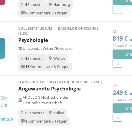
Me
6
Semester
Hamburg
9
Kommentare & Fragen
VOLLZEITSTUDIUM
·
BACHELOR OF SCIENCE
AB
(B.SC.)
819 €
Psychologie
mo
29.448 € i
H
Universität Witten/Herdecke
Me
6
Semester
Witten
16
Kommentare & Fragen
FERNSTUDIUM
·
BACHELOR OF SCIENCE (B.SC.)
AB
Angewandte Psychologie
249 €
mo
APOLLON Hochschule der
11.448 € i
Gesundheitswirtschaft
Me
6
Semester
online
9
Kommentare & Fragen