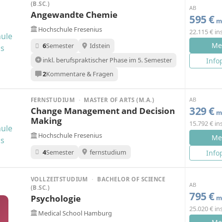
(B.SC.)
AB
Angewandte Chemie
595 €
mo
Hochschule Fresenius
22.115 € i
Me
6
Semester
Idstein
inkl. berufspraktischer Phase im 5. Semester
Info
2
Kommentare & Fragen
AB
FERNSTUDIUM
·
MASTER OF ARTS (M.A.)
329 €
Change Management and Decision
mo
Making
15.792 € i
Hochschule Fresenius
Me
4
Semester
fernstudium
Info
VOLLZEITSTUDIUM
·
BACHELOR OF SCIENCE
AB
(B.SC.)
795 €
Psychologie
mo
25.020 € i
H
Medical School Hamburg