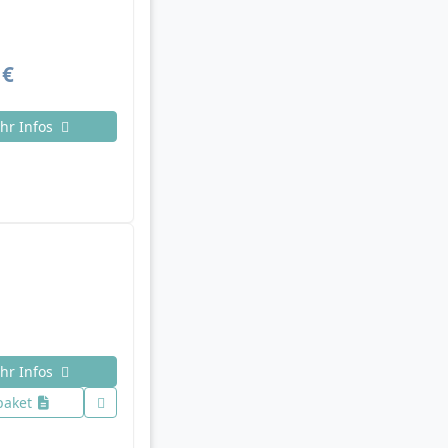
 €
hr Infos
hr Infos
paket