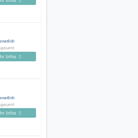
hr Infos
natlich
nsgesamt
hr Infos
natlich
nsgesamt
hr Infos