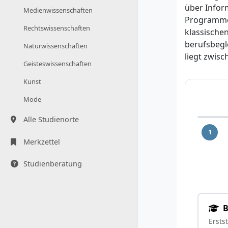
über Infor
Medienwissenschaften
Programme 
Rechtswissenschaften
klassische
berufsbegl
Naturwissenschaften
liegt zwisc
Geisteswissenschaften
Kunst
Mode
Alle Studienorte
1
Merkzettel
Studienberatung
B
Ersts