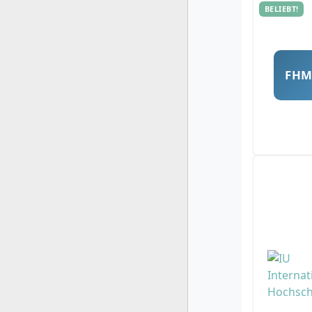
BELIEBT!
FH