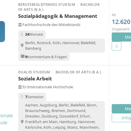
BERUFSBEGLEITENDES STUDIUM
·
BACHELOR
OF ARTS (B.A.)
AB
Sozialpädagogik & Management
12.620
Fachhochschule des Mittelstands
insgesamt
M
24
Monate
Me
Berlin, Rostock, Köln, Hannover, Bielefeld,
Bamberg
9
Kommentare & Fragen
DUALES STUDIUM
·
BACHELOR OF ARTS (B.A.)
Soziale Arbeit
IU Internationale Hochschule
7
Semester
Aachen, Augsburg, Berlin, Bielefeld, Bonn,
Me
Braunschweig, Bremen, Dortmund,
Dresden, Duisburg, Düsseldorf, Erfurt,
Info
Frankfurt am Main, Hamburg, Hannover,
Karlsruhe, Köln, Leipzig, Mainz, Mannheim,