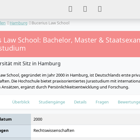
len
Hamburg
Bucerius Law School
s Law School: Bachelor, Master & Staatsex
studium
rsität mit Sitz in Hamburg
Law School, gegründet im Jahr 2000 in Hamburg, ist Deutschlands erste priv
ften. Die Hochschule bietet praxisorientiertes Jurastudium mit internation
en Ansätzen, ergänzt durch Persönlichkeitsentwicklung und Forschung.
Überblick
Studiengänge
Details
Fragen
Bewertung
datum
2000
ngen
Rechtswissenschaften