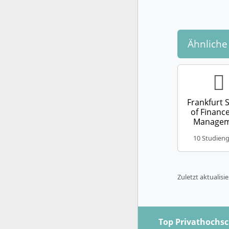
Ähnliche
Frankfurt 
of Financ
Manage
10 Studien
Zuletzt aktualisi
Top Privathochs