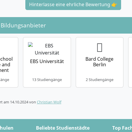
Hinterlasse eine ehrliche Bewertung 👉
 Bildungsanbieter
School
Bard College
EBS Universität
e and
Berlin
ment
gänge
13 Studiengänge
2 Studiengänge
ert am
14.10.2024
von
Christian Wolf
chulen
Beliebte Studienstädte
Top Fac