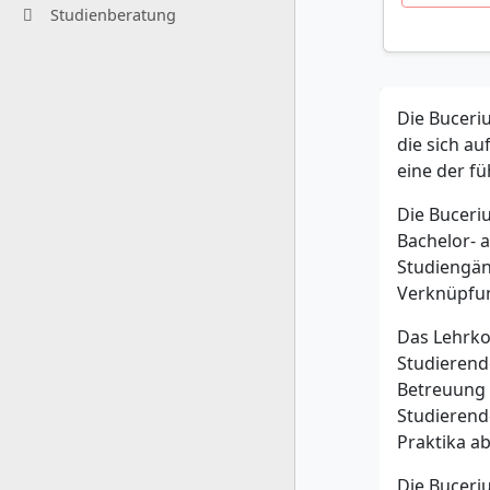
Studienberatung
Die Buceriu
die sich au
eine der fü
Die Buceri
Bachelor- 
Studiengän
Verknüpfun
Das Lehrko
Studierende
Betreuung 
Studierend
Praktika ab
Die Buceriu