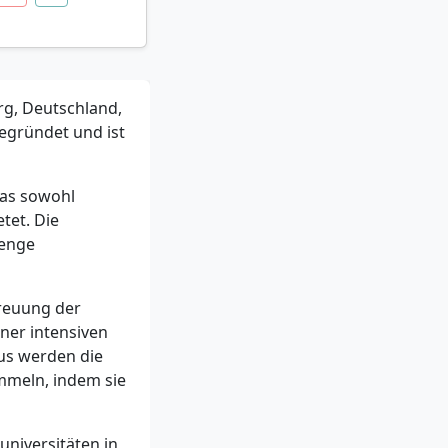
rg, Deutschland,
gegründet und ist
das sowohl
tet. Die
 enge
treuung der
ner intensiven
us werden die
mmeln, indem sie
universitäten in