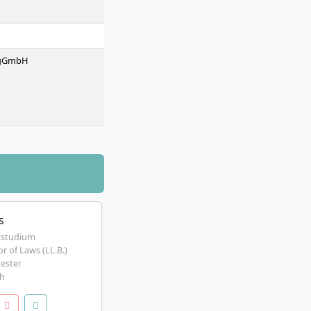
t gGmbH
s
tstudium
r of Laws (LL.B.)
ester
h
s