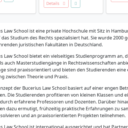
Details
s Law School ist eine private Hochschule mit Sitz in Hambu
f das Studium des Rechts spezialisiert hat. Sie wurde 2000 
hrenden juristischen Fakultäten in Deutschland.
us Law School bietet ein vielseitiges Studienprogramm an, 
als auch Masterstudiengänge in Rechtswissenschaften anbie
ge sind praxisorientiert und bieten den Studierenden eine
g zwischen Theorie und Praxis.
nzept der Bucerius Law School basiert auf einer engen Be
n. Die Studierenden profitieren von kleinen Klassen und ei
durch erfahrene Professoren und Dozenten. Darüber hina
en dazu ermutigt, frühzeitig praktische Erfahrungen zu sa
solvieren und an praxisorientierten Projekten teilnehmen.
s Law School ist international ausgerichtet und hat Partner