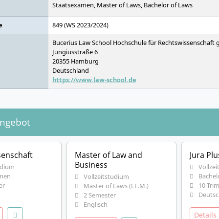
Staatsexamen, Master of Laws, Bachelor of Laws
e
849 (WS 2023/2024)
Bucerius Law School Hochschule für Rechtswissenschaf
Jungiusstraße 6
20355
Hamburg
Deutschland
https://www.law-school.de
angebot
senschaft
Master of Law and
Jura Plu
Business
udium
Vollzei
men
Bachelo
Vollzeitstudium
er
10 Trim
Master of Laws (LL.M.)
Deutsc
2 Semester
Englisch
Detail