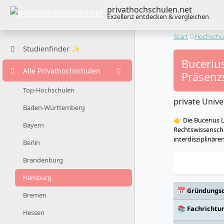
privathochschulen.net
Exzellenz entdecken & vergleichen
Start
Hochschu
Studienfinder ✨
Buceriu
Alle Privathochschulen
Präsenz
Top-Hochschulen
private Unive
Baden-Württemberg
👉 Die Bucerius 
Bayern
Rechtswissenscha
interdisziplinär
Berlin
Brandenburg
Hamburg
📅 Gründungs
Bremen
📚 Fachrichtu
Hessen