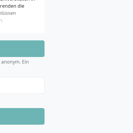
erenden die
hlüssen
n.
h anonym. Ein