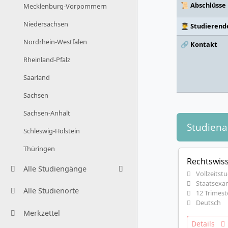
📜 Abschlüsse
Mecklenburg-Vorpommern
Niedersachsen
👨‍🎓 Studierend
Nordrhein-Westfalen
🔗 Kontakt
Rheinland-Pfalz
Saarland
Sachsen
Sachsen-Anhalt
Studien
Schleswig-Holstein
Thüringen
Rechtswis
Alle Studiengänge
Vollzeitst
Staatsexa
Alle Studienorte
12 Trimest
Deutsch
Merkzettel
Details