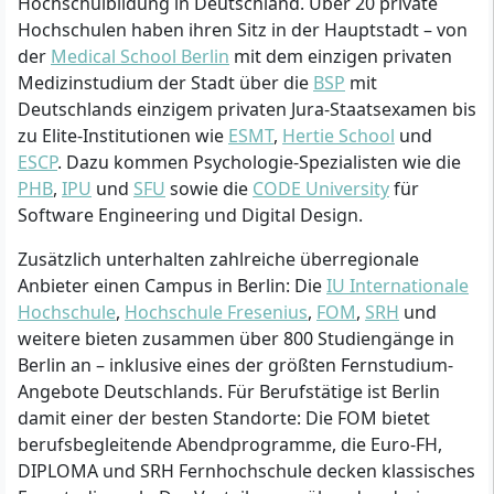
Hochschulbildung in Deutschland. Über 20 private
Hochschulen haben ihren Sitz in der Hauptstadt – von
der
Medical School Berlin
mit dem einzigen privaten
Medizinstudium der Stadt über die
BSP
mit
Deutschlands einzigem privaten Jura-Staatsexamen bis
zu Elite-Institutionen wie
ESMT
,
Hertie School
und
ESCP
. Dazu kommen Psychologie-Spezialisten wie die
PHB
,
IPU
und
SFU
sowie die
CODE University
für
Software Engineering und Digital Design.
Zusätzlich unterhalten zahlreiche überregionale
Anbieter einen Campus in Berlin: Die
IU Internationale
Hochschule
,
Hochschule Fresenius
,
FOM
,
SRH
und
weitere bieten zusammen über 800 Studiengänge in
Berlin an – inklusive eines der größten Fernstudium-
Angebote Deutschlands. Für Berufstätige ist Berlin
damit einer der besten Standorte: Die FOM bietet
berufsbegleitende Abendprogramme, die Euro-FH,
DIPLOMA und SRH Fernhochschule decken klassisches