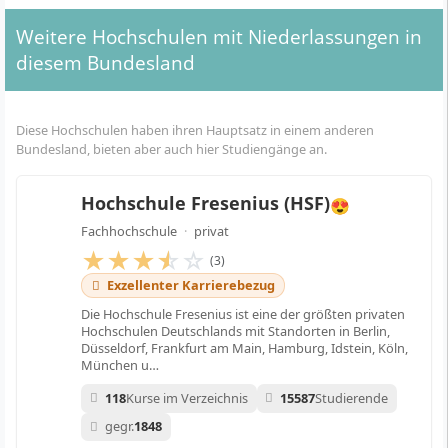
Weitere Hochschulen mit Niederlassungen in
diesem Bundesland
Diese Hochschulen haben ihren Hauptsatz in einem anderen
Bundesland, bieten aber auch hier Studiengänge an.
Hochschule Fresenius (HSF)
😍
Fachhochschule
·
privat
★
★
★
☆
☆
(3)
Exzellenter Karrierebezug
Die Hochschule Fresenius ist eine der größten privaten
Hochschulen Deutschlands mit Standorten in Berlin,
Düsseldorf, Frankfurt am Main, Hamburg, Idstein, Köln,
München u…
118
Kurse im Verzeichnis
15587
Studierende
gegr.
1848