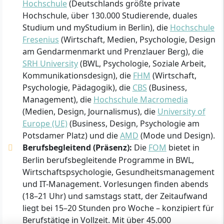
Hochschule
(Deutschlands größte private
Hochschule, über 130.000 Studierende, duales
Studium und myStudium in Berlin), die
Hochschule
Fresenius
(Wirtschaft, Medien, Psychologie, Design
am Gendarmenmarkt und Prenzlauer Berg), die
SRH University
(BWL, Psychologie, Soziale Arbeit,
Kommunikationsdesign), die
FHM
(Wirtschaft,
Psychologie, Pädagogik), die
CBS
(Business,
Management), die
Hochschule Macromedia
(Medien, Design, Journalismus), die
University of
Europe (UE)
(Business, Design, Psychologie am
Potsdamer Platz) und die
AMD
(Mode und Design).
Berufsbegleitend (Präsenz):
Die
FOM
bietet in
Berlin berufsbegleitende Programme in BWL,
Wirtschaftspsychologie, Gesundheitsmanagement
und IT-Management. Vorlesungen finden abends
(18–21 Uhr) und samstags statt, der Zeitaufwand
liegt bei 15–20 Stunden pro Woche – konzipiert für
Berufstätige in Vollzeit. Mit über 45.000