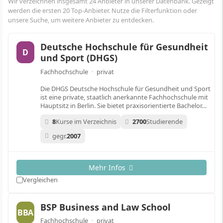
Wir verzeichnen insgesamt 24 Anbieter in unserer Datenbank. Gezeigt
werden die ersten 20 Top-Anbieter. Nutze die Filterfunktion oder
unsere Suche, um weitere Anbieter zu entdecken.
Deutsche Hochschule für Gesundheit
D
und Sport (DHGS)
Fachhochschule
·
privat
Die DHGS Deutsche Hochschule für Gesundheit und Sport
ist eine private, staatlich anerkannte Fachhochschule mit
Hauptsitz in Berlin. Sie bietet praxisorientierte Bachelor…
8
Kurse im Verzeichnis
2700
Studierende
gegr.
2007
Mehr Infos
Vergleichen
BSP Business and Law School
BBA
Fachhochschule
·
privat