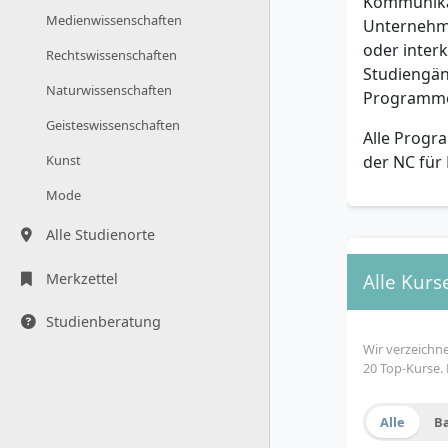
Kommunikati
Medienwissenschaften
Unternehm
oder inter
Rechtswissenschaften
Studiengän
Naturwissenschaften
Programm
Geisteswissenschaften
Alle Progra
der NC für
Kunst
Mode
Alle Studienorte
Alle Kurs
Merkzettel
Studienberatung
Wir verzeichn
20 Top-Kurse.
Alle
B