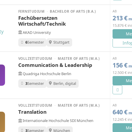
AB
FERNSTUDIUM
·
BACHELOR OF ARTS (B.A.)
213 €
Fachübersetzen
mo
Wirtschaft/Technik
15.876 € i
AKAD University
Me
6
Semester
Stuttgart
Info
AB
VOLLZEITSTUDIUM
·
MASTER OF ARTS (M.A.)
156 €
Communication & Leadership
mo
12.500 € i
Quadriga Hochschule Berlin
Me
3
Semester
Berlin, digital
AB
VOLLZEITSTUDIUM
·
MASTER OF ARTS (M.A.)
640 €
Translation
mo
12.245 € i
Internationale Hochschule SDI München
Me
3
Semester
München