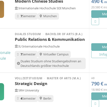
490 €
Modern Chinese Studies
mo
20.580 € i
Internationale Hochschule SDI München
Me
7
Semester
München
DUALES STUDIUM
·
BACHELOR OF ARTS (B.A.)
Public Relations & Kommunikation
IU Internationale Hochschule
Me
Info
7
Semester
Virtueller Campus
Duales Studium ohne Studiengebühren an
Deutschlands größter Hochschule
AB
VOLLZEITSTUDIUM
·
MASTER OF ARTS (M.A.)
790 €
Strategic Design
mo
18.960 € i
SRH University
Me
4
Semester
Berlin