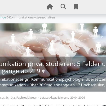
änge
Kommunikationswissenschaften
ikation privat studieren: 5 Felder 
ngänge ab 219 €
ikationsdesign, Kommunikationspsychologie, Übersetzen
mmunikation – über 30 Studiengänge an 17 Hochschulen, 
cus Schütz
, Fachredakteur
·
Letzte Aktualisierung 29.04.2026