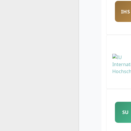
IHS
SU