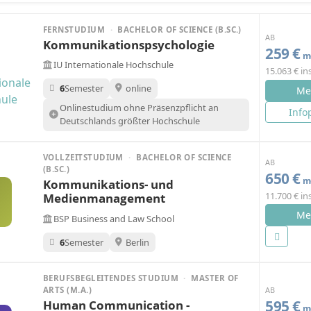
FERNSTUDIUM
·
BACHELOR OF SCIENCE (B.SC.)
AB
Kommunikationspsychologie
259 €
mo
IU Internationale Hochschule
15.063 € i
6
Semester
online
Me
Onlinestudium ohne Präsenzpflicht an
Info
Deutschlands größter Hochschule
VOLLZEITSTUDIUM
·
BACHELOR OF SCIENCE
AB
(B.SC.)
650 €
mo
Kommunikations- und
11.700 € i
Medienmanagement
Me
BSP Business and Law School
6
Semester
Berlin
BERUFSBEGLEITENDES STUDIUM
·
MASTER OF
AB
ARTS (M.A.)
595 €
Human Communication -
mo