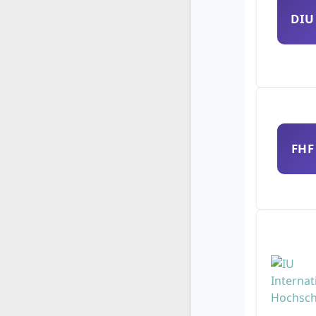
DIU
FHF