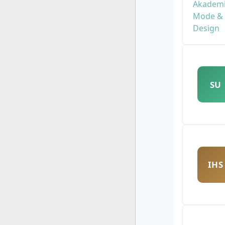
SU
IHS