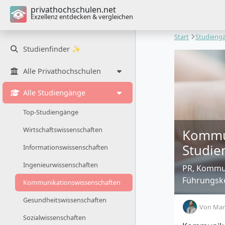
privathochschulen.net
Exzellenz entdecken & vergleichen
Start
Studieng
Studienfinder ✨
Alle Privathochschulen
Alle Studiengänge
Top-Studiengänge
Wirtschaftswissenschaften
Kommun
Studie
Informationswissenschaften
Ingenieurwissenschaften
PR, Kommun
Führungsko
Kommunikationswissenschaften
Gesundheitswissenschaften
Von
Mar
Sozialwissenschaften