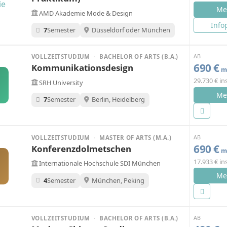
Me
AMD Akademie Mode & Design
Info
7
Semester
Düsseldorf oder München
AB
VOLLZEITSTUDIUM
·
BACHELOR OF ARTS (B.A.)
690 €
Kommunikationsdesign
mo
29.730 € i
SRH University
Me
7
Semester
Berlin, Heidelberg
AB
VOLLZEITSTUDIUM
·
MASTER OF ARTS (M.A.)
690 €
Konferenzdolmetschen
mo
17.933 € i
Internationale Hochschule SDI München
Me
4
Semester
München, Peking
AB
VOLLZEITSTUDIUM
·
BACHELOR OF ARTS (B.A.)