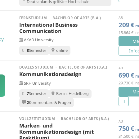
Deutschlands größter Hochschule
AB
FERNSTUDIUM
·
BACHELOR OF ARTS (B.A.)
209 €
International Business
mo
Communication
15.864 € i
AKAD University
Me
8
Semester
online
Info
DUALES STUDIUM
·
BACHELOR OF ARTS (B.A.)
AB
Kommunikationsdesign
690 €
mo
29.730 € i
SRH University
Me
7
Semester
Berlin, Heidelberg
2
Kommentare & Fragen
VOLLZEITSTUDIUM
·
BACHELOR OF ARTS (B.A.)
AB
Marken- und
750 €
mo
Kommunikationsdesign (mit
31.500 € i
Praktikum)