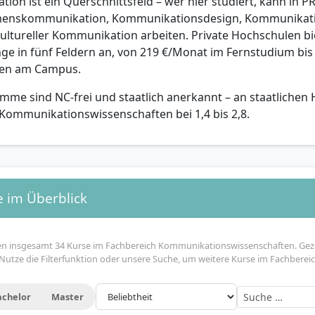
on ist ein Querschnittsfeld – wer hier studiert, kann in PR
enskommunikation, Kommunikationsdesign, Kommunikati
kultureller Kommunikation arbeiten. Private Hochschulen bi
ge in fünf Feldern an, von 219 €/Monat im Fernstudium bi
en am Campus.
mme sind NC-frei und staatlich anerkannt – an staatlichen 
 Kommunikationswissenschaften bei 1,4 bis 2,8.
e im Überblick
en insgesamt 34 Kurse im Fachbereich Kommunikationswissenschaften. Geze
 Nutze die Filterfunktion oder unsere Suche, um weitere Kurse im Fachberei
achelor
Master