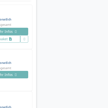
natlich
nsgesamt
hr Infos
paket
natlich
nsgesamt
hr Infos
natlich