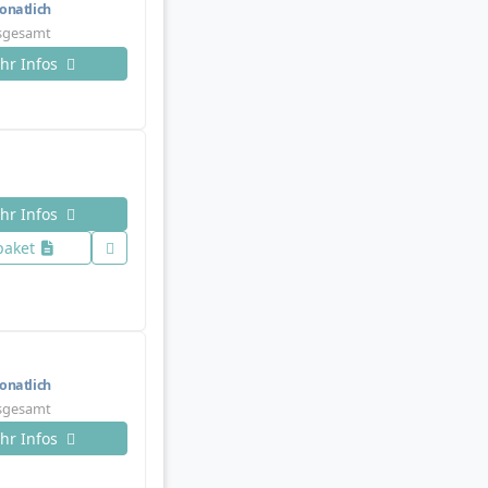
natlich
nsgesamt
hr Infos
hr Infos
paket
natlich
nsgesamt
hr Infos