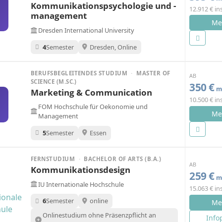
Kommunikationspsychologie und -
12.912 € i
management
Me
Dresden International University
4
Semester
Dresden, Online
BERUFSBEGLEITENDES STUDIUM
·
MASTER OF
AB
SCIENCE (M.SC.)
350 €
mo
Marketing & Communication
10.500 € i
FOM Hochschule für Oekonomie und
Me
Management
5
Semester
Essen
FERNSTUDIUM
·
BACHELOR OF ARTS (B.A.)
AB
Kommunikationsdesign
259 €
mo
IU Internationale Hochschule
15.063 € i
6
Semester
online
Me
Onlinestudium ohne Präsenzpflicht an
Info