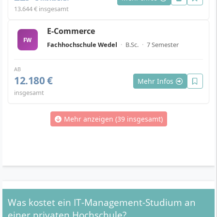
13.644 € insgesamt
E-Commerce
FW
Fachhochschule Wedel
·
B.Sc.
·
7 Semester
AB
12.180 €
Mehr Infos
insgesamt
Mehr anzeigen (39 insgesamt)
Was kostet ein IT-Management-Studium an
einer privaten Hochschule?