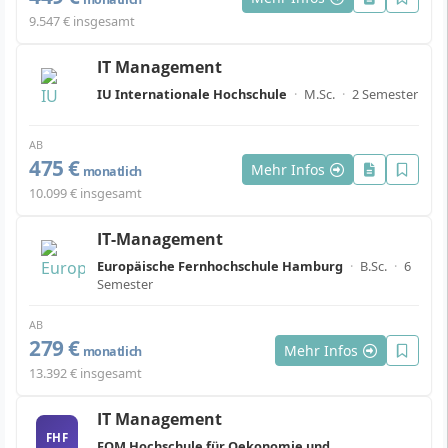
9.547 € insgesamt
IT Management
IU Internationale Hochschule
·
M.Sc.
·
2 Semester
AB
475 €
Mehr Infos
monatlich
10.099 € insgesamt
IT-Management
Europäische Fernhochschule Hamburg
·
B.Sc.
·
6
Semester
AB
279 €
Mehr Infos
monatlich
13.392 € insgesamt
IT Management
FHF
FOM Hochschule für Oekonomie und