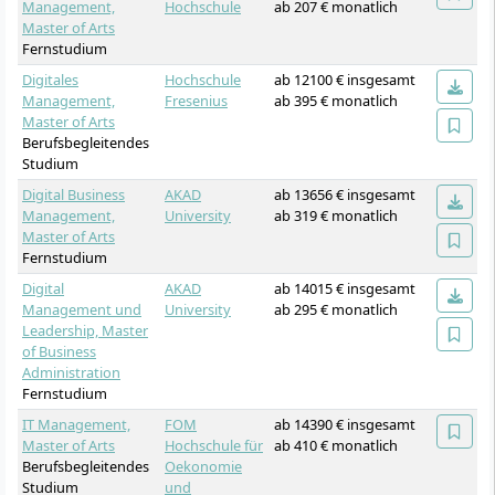
Management,
Hochschule
ab 207 € monatlich
Master of Arts
Fernstudium
Digitales
Hochschule
ab 12100 € insgesamt
Management,
Fresenius
ab 395 € monatlich
Master of Arts
Berufsbegleitendes
Studium
Digital Business
AKAD
ab 13656 € insgesamt
Management,
University
ab 319 € monatlich
Master of Arts
Fernstudium
Digital
AKAD
ab 14015 € insgesamt
Management und
University
ab 295 € monatlich
Leadership, Master
of Business
Administration
Fernstudium
IT Management,
FOM
ab 14390 € insgesamt
Master of Arts
Hochschule für
ab 410 € monatlich
Berufsbegleitendes
Oekonomie
Studium
und