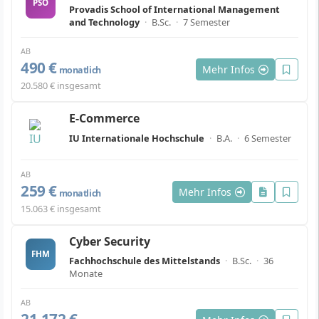
PSO
Provadis School of International Management
and Technology
·
B.Sc.
·
7 Semester
AB
490 €
Mehr Infos
monatlich
20.580 € insgesamt
E-Commerce
IU Internationale Hochschule
·
B.A.
·
6 Semester
AB
259 €
Mehr Infos
monatlich
15.063 € insgesamt
Cyber Security
FHM
Fachhochschule des Mittelstands
·
B.Sc.
·
36
Monate
AB
21.172 €