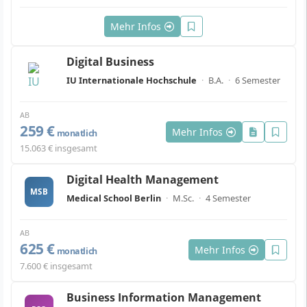
Mehr Infos
Digital Business
IU Internationale Hochschule
·
B.A.
·
6 Semester
AB
259 €
Mehr Infos
monatlich
15.063 € insgesamt
Digital Health Management
MSB
Medical School Berlin
·
M.Sc.
·
4 Semester
AB
625 €
Mehr Infos
monatlich
7.600 € insgesamt
Business Information Management