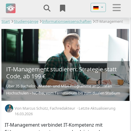
Sprache auswähl
Start
Studiengänge
Informationswissenschaften
IT-Management
IT-Management studieren: Strategie statt
Code, ab 199 €
Über 35 Bachelor-, Master- und MBA-Programme an privaten
Hochschulen – NC-frei, vom Fernstudium bis zum dualen Studium
Von
Marcus Schütz
, Fachredakteur
·
Letzte Aktualisierung
16.03.2026
IT-Management verbindet IT-Kompetenz mit