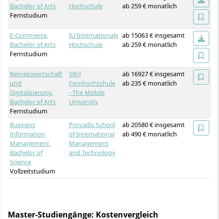
Bachelor of Arts
Hochschule
ab 259 € monatlich
Fernstudium
E-Commerce,
IU Internationale
ab 15063 € insgesamt
Bachelor of Arts
Hochschule
ab 259 € monatlich
Fernstudium
Betriebswirtschaft
SRH
ab 16927 € insgesamt
und
Fernhochschule
ab 235 € monatlich
Digitalisierung,
- The Mobile
Bachelor of Arts
University
Fernstudium
Business
Provadis School
ab 20580 € insgesamt
Information
of International
ab 490 € monatlich
Management,
Management
Bachelor of
and Technology
Science
Vollzeitstudium
Master-Studiengänge: Kostenvergleich