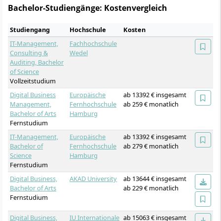
Bachelor-Studiengänge: Kostenvergleich
Studiengang
Hochschule
Kosten
IT-Management,
Fachhochschule
Consulting &
Wedel
Auditing, Bachelor
of Science
Vollzeitstudium
Digital Business
Europäische
ab 13392 € insgesamt
Management,
Fernhochschule
ab 259 € monatlich
Bachelor of Arts
Hamburg
Fernstudium
IT-Management,
Europäische
ab 13392 € insgesamt
Bachelor of
Fernhochschule
ab 279 € monatlich
Science
Hamburg
Fernstudium
Digital Business,
AKAD University
ab 13644 € insgesamt
Bachelor of Arts
ab 229 € monatlich
Fernstudium
Digital Business,
IU Internationale
ab 15063 € insgesamt