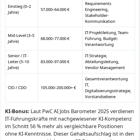
Requirements
Einstieg (0–2
57.000–64.000 €
Engineering,
Jahre)
Stakeholder-
Kommunikation
IT-Projektleitung, Team-
Mid-Level (3–5
68.000–77.000 €
Führung, Budget-
Jahre)
Verantwortung
Senior / IT-
IT-Strategie,
Leiter (5–10
83.000–97.000 €
Abteilungsleitung,
Jahre)
Vendor Management
Gesamtverantwortung
IT,
CIO / CDO
105.000–200.000+ €
Digitalisierungsstrategie,
Vorstandsebene
KI-Bonus:
Laut PwC AI Jobs Barometer 2025 verdienen
IT-Führungskräfte mit nachgewiesener KI-Kompetenz
im Schnitt 56 % mehr als vergleichbare Positionen
ohne KI-Kenntnisse. Dieser Gehaltsaufschlag ist in den