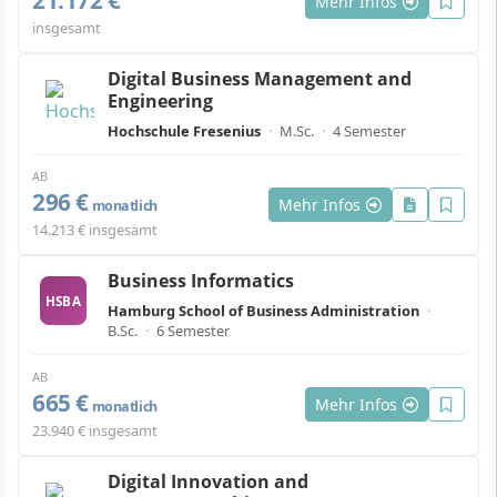
Mehr Infos
insgesamt
Digital Business Management and
Engineering
Hochschule Fresenius
·
M.Sc.
·
4 Semester
AB
296 €
Mehr Infos
monatlich
14.213 € insgesamt
Business Informatics
HSBA
Hamburg School of Business Administration
·
B.Sc.
·
6 Semester
AB
665 €
Mehr Infos
monatlich
23.940 € insgesamt
Digital Innovation and