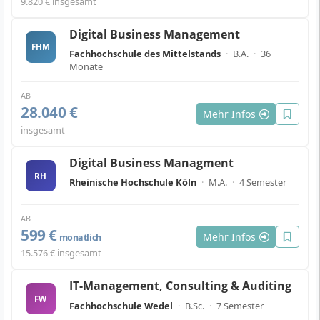
9.820 € insgesamt
Digital Business Management
FHM
Fachhochschule des Mittelstands
·
B.A.
·
36
Monate
AB
28.040 €
Mehr Infos
insgesamt
Digital Business Managment
RH
Rheinische Hochschule Köln
·
M.A.
·
4 Semester
AB
599 €
Mehr Infos
monatlich
15.576 € insgesamt
IT-Management, Consulting & Auditing
FW
Fachhochschule Wedel
·
B.Sc.
·
7 Semester