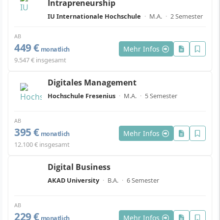
Intrapreneurship
IU Internationale Hochschule
·
M.A.
·
2 Semester
AB
449 €
Mehr Infos
monatlich
9.547 € insgesamt
Digitales Management
Hochschule Fresenius
·
M.A.
·
5 Semester
AB
395 €
Mehr Infos
monatlich
12.100 € insgesamt
Digital Business
AKAD University
·
B.A.
·
6 Semester
AB
229 €
Mehr Infos
monatlich