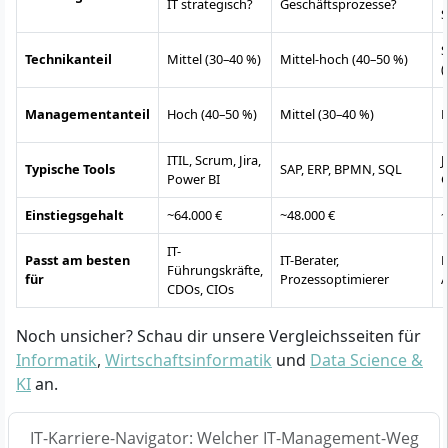
IT strategisch?
Geschäftsprozesse?
S
S
Technikanteil
Mittel (30–40 %)
Mittel-hoch (40–50 %)
(
Managementanteil
Hoch (40–50 %)
Mittel (30–40 %)
K
ITIL, Scrum, Jira,
J
Typische Tools
SAP, ERP, BPMN, SQL
Power BI
G
Einstiegsgehalt
~64.000 €
~48.000 €
~
IT-
Passt am besten
IT-Berater,
E
Führungskräfte,
für
Prozessoptimierer
A
CDOs, CIOs
Noch unsicher? Schau dir unsere Vergleichsseiten für
Informatik
,
Wirtschaftsinformatik
und
Data Science &
KI
an.
IT-Karriere-Navigator: Welcher IT-Management-Weg