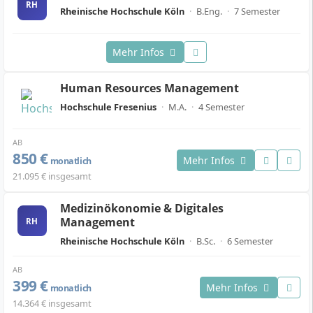
RH
Rheinische Hochschule Köln
·
B.Eng.
·
7 Semester
Mehr Infos
Human Resources Management
Hochschule Fresenius
·
M.A.
·
4 Semester
AB
850 €
Mehr Infos
monatlich
21.095 € insgesamt
Medizinökonomie & Digitales
Management
RH
Rheinische Hochschule Köln
·
B.Sc.
·
6 Semester
AB
399 €
Mehr Infos
monatlich
14.364 € insgesamt