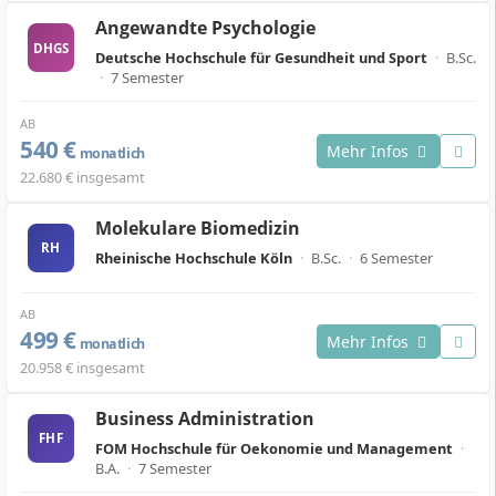
Angewandte Psychologie
DHGS
Deutsche Hochschule für Gesundheit und Sport
·
B.Sc.
·
7 Semester
AB
540 €
Mehr Infos
monatlich
22.680 € insgesamt
Molekulare Biomedizin
RH
Rheinische Hochschule Köln
·
B.Sc.
·
6 Semester
AB
499 €
Mehr Infos
monatlich
20.958 € insgesamt
Business Administration
FHF
FOM Hochschule für Oekonomie und Management
·
B.A.
·
7 Semester