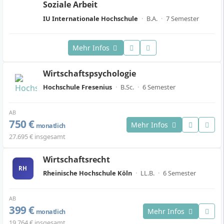
Soziale Arbeit
IU Internationale Hochschule
·
B.A.
·
7 Semester
Mehr Infos
Wirtschaftspsychologie
Hochschule Fresenius
·
B.Sc.
·
6 Semester
AB
750 €
Mehr Infos
monatlich
27.695 € insgesamt
Wirtschaftsrecht
RH
Rheinische Hochschule Köln
·
LL.B.
·
6 Semester
AB
399 €
Mehr Infos
monatlich
19.764 € insgesamt