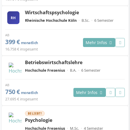
Wirtschaftspsychologie
RH
Rheinische Hochschule Köln
·
B.Sc.
·
6 Semester
AB
399 €
Mehr Infos
monatlich
16.758 € insgesamt
Betriebswirtschaftslehre
Hochschule Fresenius
·
B.A.
·
6 Semester
AB
750 €
Mehr Infos
monatlich
27.695 € insgesamt
BELIEBT!
Psychologie
Hochschule Fresenius
·
M.Sc.
·
4 Semester