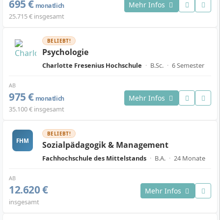
695 €
Mehr Infos
monatlich
25.715 € insgesamt
BELIEBT!
Psychologie
Charlotte Fresenius Hochschule
·
B.Sc.
·
6 Semester
AB
975 €
Mehr Infos
monatlich
35.100 € insgesamt
BELIEBT!
FHM
Sozialpädagogik & Management
Fachhochschule des Mittelstands
·
B.A.
·
24 Monate
AB
12.620 €
Mehr Infos
insgesamt