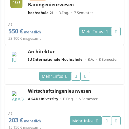
hs21
Bauingenieurwesen
hochschule 21
·
B.Eng.
·
7 Semester
AB
550 €
Mehr Infos
monatlich
23.100 € insgesamt
Architektur
IU Internationale Hochschule
·
B.A.
·
8 Semester
Mehr Infos
Wirtschaftsingenieurwesen
AKAD University
·
B.Eng.
·
6 Semester
AB
203 €
Mehr Infos
monatlich
15.156 € insgesamt