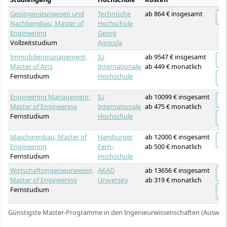
Geoingenieurwesen und
Technische
ab 864 € insgesamt
Nachbergbau, Master of
Hochschule
Engineering
Georg
Vollzeitstudium
Agricola
Immobilienmanagement,
IU
ab 9547 € insgesamt
Master of Arts
Internationale
ab 449 € monatlich
Fernstudium
Hochschule
Engineering Management,
IU
ab 10099 € insgesamt
Master of Engineering
Internationale
ab 475 € monatlich
Fernstudium
Hochschule
Maschinenbau, Master of
Hamburger
ab 12000 € insgesamt
Engineering
Fern-
ab 500 € monatlich
Fernstudium
Hochschule
Wirtschaftsingenieurwesen,
AKAD
ab 13656 € insgesamt
Master of Engineering
University
ab 319 € monatlich
Fernstudium
Günstigste Master-Programme in den Ingenieurwissenschaften (Auswah