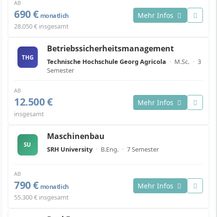
AB
690 €
Mehr Infos
monatlich
28.050 € insgesamt
Betriebssicherheitsmanagement
THG
Technische Hochschule Georg Agricola
·
M.Sc.
·
3
Semester
AB
12.500 €
Mehr Infos
insgesamt
Maschinenbau
SU
SRH University
·
B.Eng.
·
7 Semester
AB
790 €
Mehr Infos
monatlich
55.300 € insgesamt