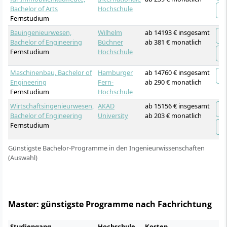
Bachelor of Arts
Hochschule
Fernstudium
Bauingenieurwesen,
Wilhelm
ab 14193 € insgesamt
Bachelor of Engineering
Büchner
ab 381 € monatlich
Fernstudium
Hochschule
Maschinenbau, Bachelor of
Hamburger
ab 14760 € insgesamt
Engineering
Fern-
ab 290 € monatlich
Fernstudium
Hochschule
Wirtschaftsingenieurwesen,
AKAD
ab 15156 € insgesamt
Bachelor of Engineering
University
ab 203 € monatlich
Fernstudium
Günstigste Bachelor-Programme in den Ingenieurwissenschaften
(Auswahl)
Master: günstigste Programme nach Fachrichtung
Studiengang
Hochschule
Kosten