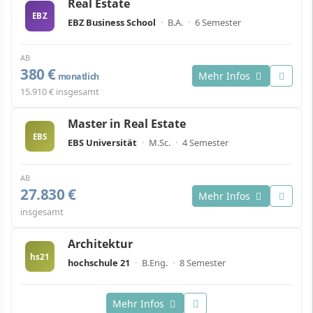
Real Estate
EBZ
EBZ Business School
·
B.A.
·
6 Semester
AB
380 €
Mehr Infos
monatlich
15.910 € insgesamt
Master in Real Estate
EBS
EBS Universität
·
M.Sc.
·
4 Semester
AB
27.830 €
Mehr Infos
insgesamt
Architektur
hs21
hochschule 21
·
B.Eng.
·
8 Semester
Mehr Infos