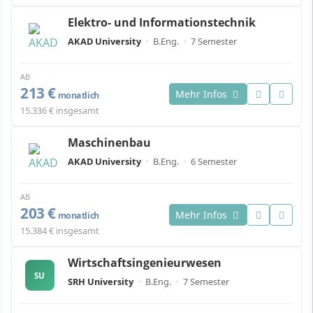
Elektro- und Informationstechnik
AKAD University
·
B.Eng.
·
7 Semester
AB
213 €
Mehr Infos
monatlich
15.336 € insgesamt
Maschinenbau
AKAD University
·
B.Eng.
·
6 Semester
AB
203 €
Mehr Infos
monatlich
15.384 € insgesamt
Wirtschaftsingenieurwesen
SU
SRH University
·
B.Eng.
·
7 Semester