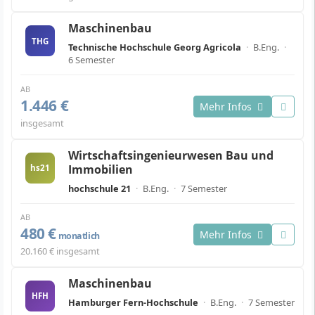
Maschinenbau
THG
Technische Hochschule Georg Agricola
·
B.Eng.
·
6 Semester
AB
1.446 €
Mehr Infos
insgesamt
Wirtschaftsingenieurwesen Bau und
Immobilien
hs21
hochschule 21
·
B.Eng.
·
7 Semester
AB
480 €
Mehr Infos
monatlich
20.160 € insgesamt
Maschinenbau
HFH
Hamburger Fern-Hochschule
·
B.Eng.
·
7 Semester