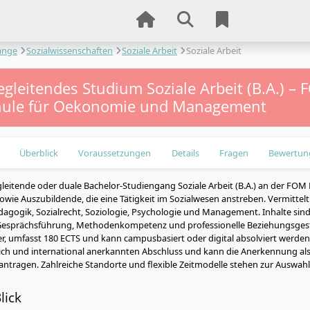
änge
Sozialwissenschaften
Soziale Arbeit
Soziale Arbeit
gleitendes Studium Soziale Arbeit (B.A.) –
ule für Oekonomie und Management
Überblick
Voraussetzungen
Details
Fragen
Bewertun
leitende oder duale Bachelor-Studiengang Soziale Arbeit (B.A.) an der FOM 
sowie Auszubildende, die eine Tätigkeit im Sozialwesen anstreben. Vermitt
dagogik, Sozialrecht, Soziologie, Psychologie und Management. Inhalte sin
, Gesprächsführung, Methodenkompetenz und professionelle Beziehungsges
r, umfasst 180 ECTS und kann campusbasiert oder digital absolviert werden
ich und international anerkannten Abschluss und kann die Anerkennung als 
eantragen. Zahlreiche Standorte und flexible Zeitmodelle stehen zur Auswahl
lick