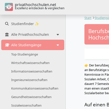
privathochschulen.net
Exzellenz entdecken & vergleichen
Start
Studieng
Studienfinder ✨
Berufsbe
Alle Privathochschulen
Hochsch
Alle Studiengänge
Top-Studiengänge
Wirtschaftswissenschaften
👉 Der berufsbeg
an Berufstätige 
Informationswissenschaften
Kenntnisse in Pä
Sozialen Arbeit
Ingenieurwissenschaften
dauert 7 Semeste
man einen staatl
Kommunikationswissenschaften
Sozialarbeiter b
Gesundheitswissenschaften
Auf einen B
Sozialwissenschaften