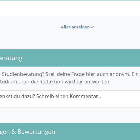
ationstalent und Zeitmanagement – wichtig bei Beruf und 
ortung und Integrität, insbesondere für den Nachweis ei
lum ist in sieben Semester gegliedert. Jedes Semester foku
terten) Führungszeugnisses
liche Themenfelder der Sozialen Arbeit. Wichtige Inhalte si
Alles anzeigen
agen der Sozialen Arbeit und Sozialpolitik:
Theorien, Str
gabenfelder der Sozialen Arbeit in Deutschland.
phasen- und lebenslagenorientierte Handlungsfelder:
Ar
ichen, Erwachsenen sowie speziellen Lebenslagen wie Armu
beratung
losigkeit.
en und Praxis:
Professionelle Beziehungsgestaltung, Ber
 Studienberatung? Stell deine Frage hier, auch anonym. Ein
chsführung, Methoden der Sozialen Arbeit wie Case Mana
Studium oder die Redaktion wird dir antworten.
ion.
und Ethik:
Sozialrecht, Bürgerliches Recht, ethische und 
enkst du dazu? Schreib einen Kommentar...
ellungen.
ment & Organisation:
Sozialmanagement, Finanzierung v
htungen, Projektmanagement.
tät und Teilhabe:
Umgang mit Vielfalt, strukturelle Diskri
ngen & Bewertungen
on.
gik, Psychologie und Sozialmedizin:
Pädagogische und p