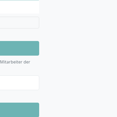
Studium parallel
nes einwandfreien
ssiert
nd:
ukturen, Akteure
beit mit Kindern,
t, Sucht oder
atung,
 Mitarbeiter der
gement und
berufsbezogene
on sozialen
minierung,
sychologische