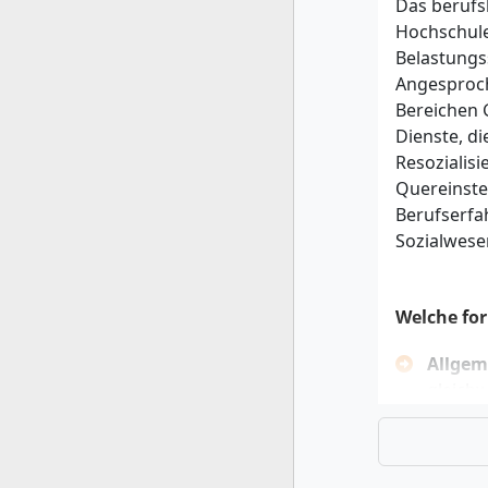
Das berufs
Hochschule 
Belastungs
Angesproch
Bereichen 
Dienste, di
Resozialisi
Quereinste
Berufserfa
Sozialwesen
Welche fo
Allgem
gleichw
abg
abg