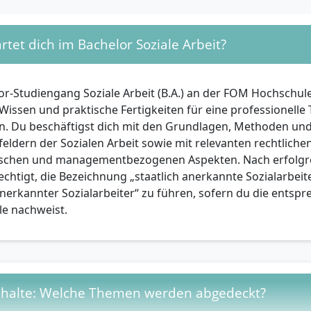
ich:
Aktuelle Berufstätigkeit
(unabhängig ob Voll- oder Tei
e betriebliche Ausbildung, Traineeprogramm oder Volontar
Studienstart keinen passenden Praxisplatz hat, kann am „S
tet dich im Bachelor Soziale Arbeit?
ogramm teilnehmen und wird bei der Suche nach einer geei
ie Hochschule unterstützt (gültig für die ersten drei Semest
r-Studiengang Soziale Arbeit (B.A.) an der FOM Hochschule 
atliche Anerkennung als Sozialarbeiterin oder Sozialpä
Wissen und praktische Fertigkeiten für eine professionelle 
ein Praxisnachweis von mindestens 100 vollen Arbeitstagen 
n. Du beschäftigst dich mit den Grundlagen, Methoden un
 (bis spätestens zwei Jahre nach Abschluss) sowie ein aktue
ldern der Sozialen Arbeit sowie mit relevanten rechtlichen
ugnis erforderlich.
ischen und managementbezogenen Aspekten. Nach erfolgr
echtigt, die Bezeichnung „staatlich anerkannte Sozialarbeit
anerkannter Sozialarbeiter“ zu führen, sofern du die entsp
sönlichen Voraussetzungen sind vorteilhaft?
le nachweist.
se an sozialen, erzieherischen und beratenden Tätigkeiten
e, Kommunikationsstärke und interkulturelle Offenheit
chaft zur Selbstreflexion sowie Motivation zu theoretischer
entwicklung
nhalte: Welche Themen werden abgedeckt?
itiative und Verantwortungsbewusstsein – vor allem in der 
en in herausfordernden Lebenssituationen