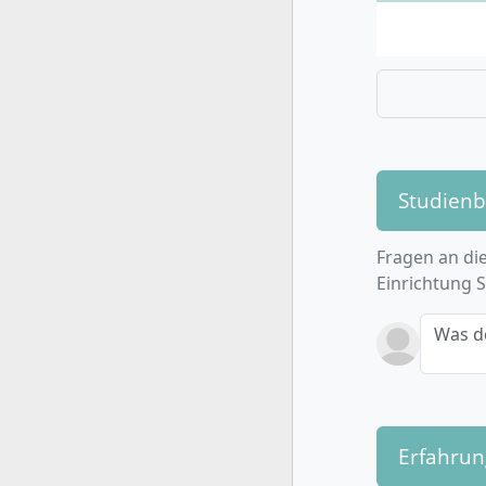
Organis
Verantw
Das Curricu
(erwei
unterschied
Grundl
und Auf
Lebens
Jugendl
Studien
Arbeits
Method
Fragen an die
Gesprä
Einrichtung 
Mediat
Recht 
Was d
Fragest
Manage
Einric
Diversi
Erfahru
Inklusi
Pädago