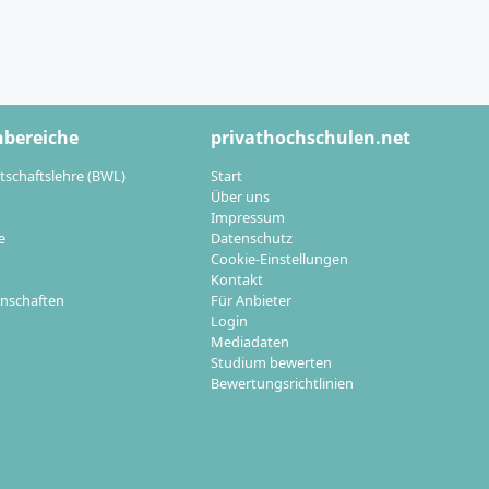
emester).
ive Studium
 Digital Live
hbereiche
privathochschulen.net
iserfahrung im
tschaftslehre (BWL)
Start
Über uns
Impressum
n (z. B.
e
Datenschutz
t & Compliance)
Cookie-Einstellungen
Kontakt
nschaften
Für Anbieter
rt“-Programm
Login
Mediadaten
Studium bewerten
Bewertungsrichtlinien
en?