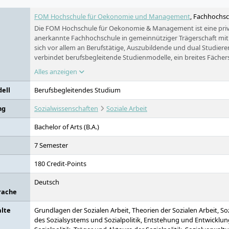
FOM Hochschule für Oekonomie und Management
, Fachhochsc
Die FOM Hochschule für Oekonomie & Management ist eine priva
anerkannte Fachhochschule in gemeinnütziger Trägerschaft mit Si
sich vor allem an Berufstätige, Auszubildende und dual Studieren
verbindet berufsbegleitende Studienmodelle, ein breites Fächer
Hochschulzentren und Digitales Live-Studium.
Alles anzeigen
ell
Berufsbegleitendes Studium
ng
Sozialwissenschaften
Soziale Arbeit
Bachelor of Arts (B.A.)
7 Semester
180 Credit-Points
Deutsch
rache
alte
Grundlagen der Sozialen Arbeit, Theorien der Sozialen Arbeit, So
des Sozialsystems und Sozialpolitik, Entstehung und Entwicklu