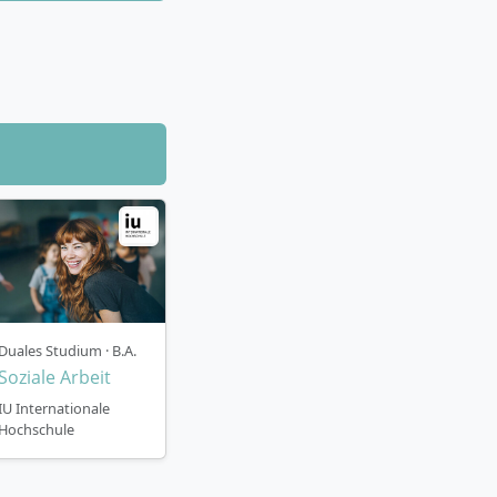
ation.
und quantitative
neue
olloquium.
Duales Studium · B.A.
Soziale Arbeit
et
e zur Wahl – zum
IU Internationale
Hochschule
er klassisches
rufliche und