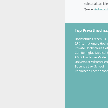
Zuletzt aktualisi
Start 
Quelle:
Anbieter
Module 
angebo
Du kan
Top Privathochs
Studiu
Praxisp
Hochschule Fresenius
soziale
IU Internationale Hoch
Private Hochschule Gö
Optiona
Carl Remigius Medical 
Persona
AMD Akademie Mode u
teilne
Universität Witten/Her
Bucerius Law School
Vor deinem
Rheinische Fachhochsc
bereits Gr
Karriere