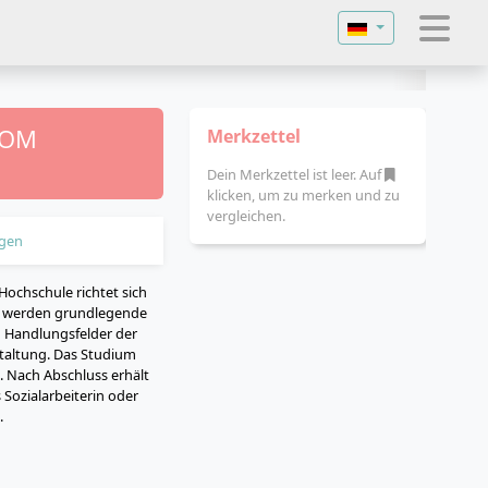
Sprache auswähl
 FOM
Merkzettel
Dein Merkzettel ist leer. Auf
klicken, um zu merken und zu
vergleichen.
gen
Hochschule richtet sich
elt werden grundlegende
d Handlungsfelder der
taltung. Das Studium
. Nach Abschluss erhält
Sozialarbeiterin oder
.