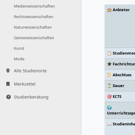
Medienwissenschaften
🏫 Anbieter
Rechtswissenschaften
Naturwissenschaften
Geisteswissenschaften
Kunst
📋 Studienmod
Mode
🎓 Fachrichtu
Alle Studienorte
📜 Abschluss
Merkzettel
⏳ Dauer
🎯 ECTS
Studienberatung
🌍
Unterrichtssp
📖 Studieninh