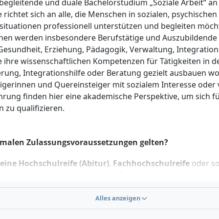
begleitende und duale Bachelorstudium „Soziale Arbeit“ a
Sozialpädagogische Fallarbeit, ESG - Nachhaltigkeit, Corporate So
richtet sich an alle, die Menschen in sozialen, psychischen 
Professionsbezogene Handlungsfelder, aktuelle Entwicklungen de
Interkulturelle Aspekte der Sozialen Arbeit, Ethik & Nachhaltigke
situationen professionell unterstützen und begleiten möch
Sozialen Arbeit, Exposé, Abschlussarbeit und Kolloquium
en werden insbesondere Berufstätige und Auszubildende
Gesundheit, Erziehung, Pädagogik, Verwaltung, Integration
e ihre wissenschaftlichen Kompetenzen für Tätigkeiten in de
erung, Integrationshilfe oder Beratung gezielt ausbauen wo
igerinnen und Quereinsteiger mit sozialem Interesse oder
hrung finden hier eine akademische Perspektive, um sich fü
 zu qualifizieren.
rmalen Zulassungsvoraussetzungen gelten?
eine Hochschulreife (Abitur)
,
Fachhochschulreife
oder so
ertig anerkannte Vorbildung, z. B.:
eschlossene Berufsausbildung
mit dreijähriger Berufser
Alles anzeigen
eschlossene
Aufstiegsfortbildung
(z. B. Meisterprüfung, F