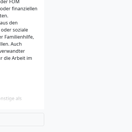
n der FOM
cial Responsibility,
oder finanziellen
r Sozialen Arbeit,
it, Finanzierung der
ten.
 aus den
 oder soziale
r Familienhilfe,
llen. Auch
 verwandter
r die Arbeit im
nstige als
fahrung
oder
achwirt)