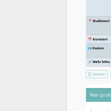
📍 Studienort
📅 Kursstart
💶 Kosten
🔗 Mehr Infos
Merken
Wer profi