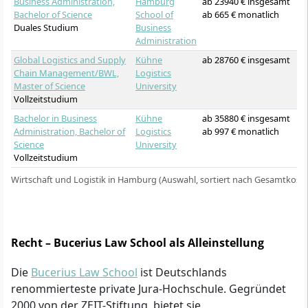
Business Administration,
Hamburg
ab 23940 € insgesamt
Bachelor of Science
School of
ab 665 € monatlich
Duales Studium
Business
Administration
Global Logistics and Supply
Kühne
ab 28760 € insgesamt
Chain Management/BWL,
Logistics
Master of Science
University
Vollzeitstudium
Bachelor in Business
Kühne
ab 35880 € insgesamt
Administration, Bachelor of
Logistics
ab 997 € monatlich
Science
University
Vollzeitstudium
Wirtschaft und Logistik in Hamburg (Auswahl, sortiert nach Gesamtkost
Recht – Bucerius Law School als Alleinstellung
Die
Bucerius Law School
ist Deutschlands
renommierteste private Jura-Hochschule. Gegründet
2000 von der ZEIT-Stiftung, bietet sie