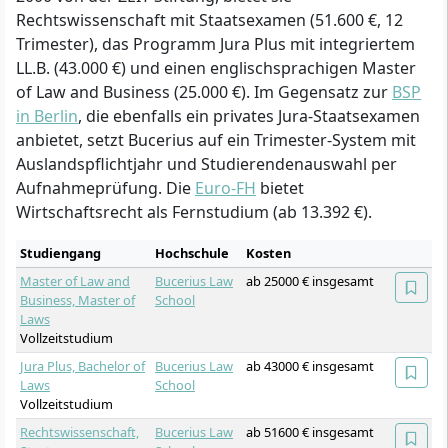
Rechtswissenschaft mit Staatsexamen (51.600 €, 12
Trimester), das Programm Jura Plus mit integriertem
LL.B. (43.000 €) und einen englischsprachigen Master
of Law and Business (25.000 €). Im Gegensatz zur
BSP
in Berlin
, die ebenfalls ein privates Jura-Staatsexamen
anbietet, setzt Bucerius auf ein Trimester-System mit
Auslandspflichtjahr und Studierendenauswahl per
Aufnahmeprüfung. Die
Euro-FH
bietet
Wirtschaftsrecht als Fernstudium (ab 13.392 €).
Studiengang
Hochschule
Kosten
Master of Law and
Bucerius Law
ab 25000 € insgesamt
Business, Master of
School
Laws
Vollzeitstudium
Jura Plus, Bachelor of
Bucerius Law
ab 43000 € insgesamt
Laws
School
Vollzeitstudium
Rechtswissenschaft,
Bucerius Law
ab 51600 € insgesamt