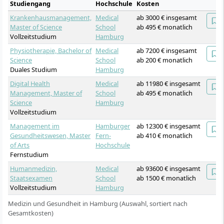
Studiengang
Hochschule
Kosten
Krankenhausmanagement,
Medical
ab 3000 € insgesamt
Master of Science
School
ab 495 € monatlich
Vollzeitstudium
Hamburg
Physiotherapie, Bachelor of
Medical
ab 7200 € insgesamt
Science
School
ab 200 € monatlich
Duales Studium
Hamburg
Digital Health
Medical
ab 11980 € insgesamt
Management, Master of
School
ab 495 € monatlich
Science
Hamburg
Vollzeitstudium
Management im
Hamburger
ab 12300 € insgesamt
Gesundheitswesen, Master
Fern-
ab 410 € monatlich
of Arts
Hochschule
Fernstudium
Humanmedizin,
Medical
ab 93600 € insgesamt
Staatsexamen
School
ab 1500 € monatlich
Vollzeitstudium
Hamburg
Medizin und Gesundheit in Hamburg (Auswahl, sortiert nach
Gesamtkosten)