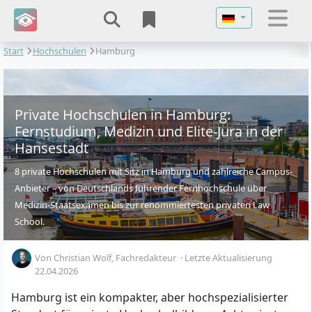
Sprache auswähl
Start
Hochschulen
Hamburg
Private Hochschulen in Hamburg:
Fernstudium, Medizin und Elite-Jura in der
Hansestadt
8 private Hochschulen mit Sitz in Hamburg und zahlreiche Campus-
Anbieter – von Deutschlands führender Fernhochschule über
Medizin-Staatsexamen bis zur renommiertesten privaten Law
School.
Von
Christian Wolf
, Fachredakteur
·
Letzte Aktualisierung
22.04.2026
Hamburg ist ein kompakter, aber hochspezialisierter