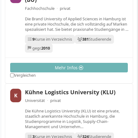
Fachhochschule
·
privat
Die Brand University of Applied Sciences in Hamburg ist
eine private Hochschule, die sich vollständig auf Marken
spezialisiert hat. Sie bietet praxisnahe Studiengänge in …
9
Kurse im Verzeichnis
381
Studierende
gegr.
2010
Mehr Infos
Vergleichen
Kühne Logistics University (KLU)
K
Universität
·
privat
Die Kühne Logistics University (KLU) ist eine private,
staatlich anerkannte Hochschule in Hamburg, die
Studienprogramme in Logistik, Supply-Chain-
Management und Unternehm…
3
Kurse im Verzeichnis
324
Studierende