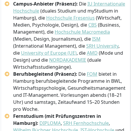
Campus-Anbieter (Präsenz):
Die
IU Internationale
Hochschule
(duales Studium und myStudium in
Hamburg), die
Hochschule Fresenius
(Wirtschaft,
Medien, Psychologie, Design), die
CBS
(Business,
Management), die
Hochschule Macromedia
(Medien, Design, Journalismus), die
ISM
(International Management), die
SRH University
,
die
University of Europe (UE)
, die
AMD
(Mode und
Design) und die
NORDAKADEMIE
(duale
Wirtschaftsstudiengänge).
Berufsbegleitend (Präsenz):
Die
FOM
bietet in
Hamburg berufsbegleitende Programme in BWL,
Wirtschaftspsychologie, Gesundheitsmanagement
und IT-Management. Vorlesungen abends (18–21
Uhr) und samstags, Zeitaufwand 15–20 Stunden
pro Woche.
Fernstudium (mit Prüfungszentren in
Hamburg):
DIPLOMA
,
SRH Fernhochschule
,
Wilhelm Büchner Hochschule
,
IST-Hochschule
und