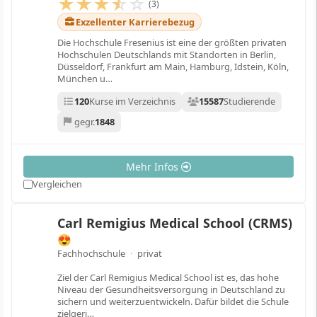
★
★
★
☆
☆
(3)
Exzellenter Karrierebezug
Die Hochschule Fresenius ist eine der größten privaten
Hochschulen Deutschlands mit Standorten in Berlin,
Düsseldorf, Frankfurt am Main, Hamburg, Idstein, Köln,
München u…
120
Kurse im Verzeichnis
15587
Studierende
gegr.
1848
Mehr Infos
Vergleichen
Carl Remigius Medical School (CRMS)
😍
Fachhochschule
·
privat
Ziel der Carl Remigius Medical School ist es, das hohe
Niveau der Gesundheitsversorgung in Deutschland zu
sichern und weiterzuentwickeln. Dafür bildet die Schule
zielgeri…