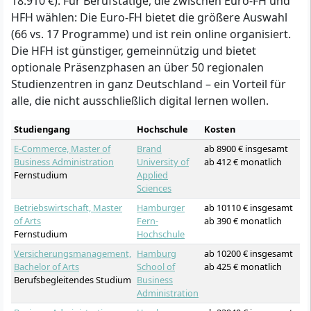
18.910 €). Für Berufstätige, die zwischen Euro-FH und
HFH wählen: Die Euro-FH bietet die größere Auswahl
(66 vs. 17 Programme) und ist rein online organisiert.
Die HFH ist günstiger, gemeinnützig und bietet
optionale Präsenzphasen an über 50 regionalen
Studienzentren in ganz Deutschland – ein Vorteil für
alle, die nicht ausschließlich digital lernen wollen.
Studiengang
Hochschule
Kosten
E-Commerce, Master of
Brand
ab 8900 € insgesamt
Business Administration
University of
ab 412 € monatlich
Fernstudium
Applied
Sciences
Betriebswirtschaft, Master
Hamburger
ab 10110 € insgesamt
of Arts
Fern-
ab 390 € monatlich
Fernstudium
Hochschule
Versicherungsmanagement,
Hamburg
ab 10200 € insgesamt
Bachelor of Arts
School of
ab 425 € monatlich
Berufsbegleitendes Studium
Business
Administration