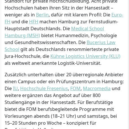
Standort für private Hochschulbildung. Acht private
Hochschulen haben ihren Sitz in der Hansestadt –
weniger als in
Berlin
, dafür mit klarem Profil: Die
Euro-
FH
und die
HFH
machen Hamburg zur Fernstudium-
Hauptstadt Deutschlands. Die
Medical School
Hamburg (MSH)
bietet Humanmedizin, Psychologie
und Gesundheitswissenschaften. Die
Bucerius Law
School
gilt als Deutschlands renommierteste private
Jura-Hochschule, die
Kühne Logistics University (KLU)
als weltweit anerkannte Logistik-Universität.
Zusätzlich unterhalten über 20 überregionale Anbieter
einen Campus oder ein Prüfungszentrum in Hamburg:
Die
IU
,
Hochschule Fresenius
,
FOM
,
Macromedia
und
weitere ergänzen das Angebot auf über 800
Studiengänge in der Hansestadt. Für Berufstätige
bietet die FOM berufsbegleitende Programme mit
Vorlesungen abends (18–21 Uhr) und samstags, bei
15–20 Stunden pro Woche – konzipiert für