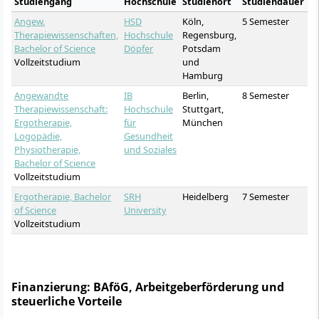
Studiengang
Hochschule
Studienort
Studiendauer
K
Angew.
HSD
Köln,
5 Semester
ab
Therapiewissenschaften,
Hochschule
Regensburg,
ab
Bachelor of Science
Döpfer
Potsdam
Vollzeitstudium
und
Hamburg
Angewandte
IB
Berlin,
8 Semester
ab
Therapiewissenschaft:
Hochschule
Stuttgart,
ab
Ergotherapie,
für
München
Logopädie,
Gesundheit
Physiotherapie,
und Soziales
Bachelor of Science
Vollzeitstudium
Ergotherapie, Bachelor
SRH
Heidelberg
7 Semester
ab
of Science
University
ab
Vollzeitstudium
Finanzierung: BAföG, Arbeitgeberförderung und
steuerliche Vorteile