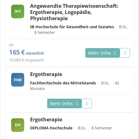
Angewandte Therapiewissenschaft:
Ergotherapie, Logopädie,
IHF
Physiotherapie
IB Hochschule für Gesundheit und Soziales
·
B.Sc.
·
8 Semester
AB
165 €
Mehr Infos
monatlich
10.080 € insgesamt
Ergotherapie
FHM
Fachhochschule des Mittelstands
·
B.Sc.
·
42
Monate
Mehr Infos
Ergotherapie
DH
DIPLOMA Hochschule
·
B.Sc.
·
8 Semester