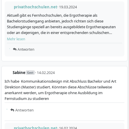
privathochschulen.net
· 19.03.2024
Aktuell gibt es Fernhochschulen, die Ergotherapie als
Bachelorstudiengang anbieten, jedoch richten sich diese
Studiengänge speziell an bereits ausgebildete Ergotherapeuten
oder an diejenigen, die in einer entsprechenden schulischen
Ausbildung eingeschrieben sind. Diese Studiengänge sind
Mehr lesen
konzipiert, …
Antworten
Sabine
· 14.02.2024
Gast
Ich habe Kommunikationsdesign mit Abschluss Bachelor und Art
Direktion (Master) studiert. Könnten diese Abschlüsse teilweise
anerkannt werden, um Ergotherapie ohne Ausbildung im
Fernstudium zu studieren
Antworten
privathochschulen.net
· 16.02.2024