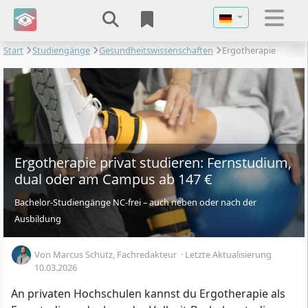
Sprache auswähl
Start
Studiengänge
Gesundheitswissenschaften
Ergotherapie
Ergotherapie privat studieren: Fernstudium,
dual oder am Campus ab 147 €
Bachelor-Studiengänge NC-frei – auch neben oder nach der
Ausbildung
Von
Marcus Schütz
, Fachredakteur
·
Letzte Aktualisierung
10.03.2026
An privaten Hochschulen kannst du Ergotherapie als