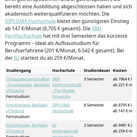
bereits eine Ausbildung abgeschlossen haben und sich
akademisch weiterqualifizieren möchten. Die
DIPLOMA Hochschule
bietet den günstigsten Einstieg
ab 147 €/Monat (8.705 € gesamt). Die
SRH
Fernhochschule
hat mit drei Semestern das kürzeste
Programm – ideal als Aufbaustudium für
Berufserfahrene (201 €/Monat, 6.542 € gesamt). Bei
der
IU
startest du ab 259 €/Monat.
Studiengang
Hochschule
Studiendauer
Kosten
Therapiewissenschaften
SRH
3 Semester
ab 7964 € in
- Ergotherapie, Bachelor
Fernhochschule
ab 221 € mon
of Science
- The Mobile
Fernstudium
University
Ergotherapie, Bachelor
DIPLOMA
8 Semester
ab 8705 € in
of Science
Hochschule
ab 147 € mon
Fernstudium
Ergotherapie, Bachelor
IU
3 Semester
ab 9481 € in
of Science
Internationale
ab 259 € mon
Fernstudium
Hochschule