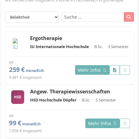
Wir verzeichnen insgesamt 9 Kurse im Fachbereich Ergotherapie.
Ergotherapie
IU Internationale Hochschule
·
B.Sc.
·
3 Semester
AB
259 €
Mehr Infos
monatlich
9.481 € insgesamt
Angew. Therapiewissenschaften
HSD
HSD Hochschule Döpfer
·
B.Sc.
·
5 Semester
AB
99 €
Mehr Infos
monatlich
7.056 € insgesamt