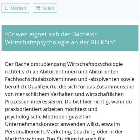
Accounting (Buchführung und
Merken
Teilen
Bilanzierung), Psychologische Diagnostik II
(Interviews, Assessment Center),
Experimentalpraktikum, Psychologische
Fertigkeiten 4: Projektmanagement,
Für wen eignet sich der Bachelor
Marketing, Organisationspsychologie,
Marktpsychologie &
Wirtschaftspsychologie an der RH Köln?
Konsumentenverhalten, Praktikum, Arbeits-
und Gesundheitspsychologie, Leadership
Modelle & Change Management,
Der Bachelorstudiengang Wirtschaftspsychologie
Betriebliches Gesundheitsmanagement,
Medienpsychologie, Wirtschaftsrecht,
richtet sich an Abiturientinnen und Abiturienten,
Bachelor Thesis, Disputation
Fachhochschulabsolventinnen und -absolventen sowie
beruflich Qualifizierte, die sich für das Zusammenspiel
von menschlichem Verhalten und wirtschaftlichen
Prozessen interessieren. Du bist hier richtig, wenn du
praxisorientiert arbeiten möchtest und
psychologische Methoden gezielt im
Unternehmenskontext anwenden willst, etwa im
Personalbereich, Marketing, Coaching oder in der
Marktforschung. Das Studium ist auch für