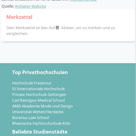
einem Tag pro Woche und samstags statt und
Quelle:
Anbieter-Website
kombiniert Präsenz mit Online-Elementen.
Merkzettel
Im Verlauf des Studiums durchläufst du folgende
Dein Merkzettel ist leer. Auf
klicken, um zu merken und zu
Phasen:
vergleichen.
Theoriephasen in den ersten Semestern mit
Grundlagenfächern, Methoden und Softskills
Praxisprojekt(e) und ein integriertes Praktikum im
fünften Semester (Vollzeit) bzw. sechsten
Semester (berufsbegleitend/hybrid)
Top Privathochschulen
Spezialisierung durch Wahlmodule und
Hochschule Fresenius
fächerübergreifende Projekte
IU Internationale Hochschule
Abschlussphase mit Bachelorarbeit und
Private Hochschule Göttingen
Disputation
Carl Remigius Medical School
AMD Akademie Mode und Design
Der Studiengang startet sowohl im Sommer- als auch
Universität Witten/Herdecke
Bucerius Law School
im Wintersemester.
Rheinische Fachhochschule Köln
Beliebte Studienstädte