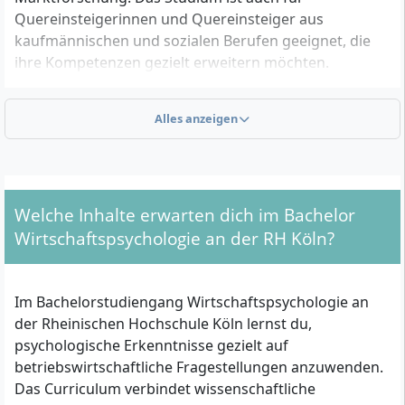
Quereinsteigerinnen und Quereinsteiger aus
kaufmännischen und sozialen Berufen geeignet, die
ihre Kompetenzen gezielt erweitern möchten.
Alles anzeigen
Welche Zulassungsvoraussetzungen musst du
erfüllen?
Für die Zulassung zum Bachelor
Wirtschaftspsychologie benötigst du eine der
Welche Inhalte erwarten dich im Bachelor
folgenden Qualifikationen:
Wirtschaftspsychologie an der RH Köln?
Allgemeine Hochschulreife (Abitur)
Fachgebundene Hochschulreife
Im Bachelorstudiengang Wirtschaftspsychologie an
Fachhochschulreife
der Rheinischen Hochschule Köln lernst du,
Alternativ: eine berufliche Qualifizierung gemäß
psychologische Erkenntnisse gezielt auf
Berufsbildungshochschulzugangsverordnung,
betriebswirtschaftliche Fragestellungen anzuwenden.
etwa ein Meisterabschluss oder eine vergleichbare
Das Curriculum verbindet wissenschaftliche
Aufstiegsfortbildung