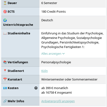
Projekte fördern.
⏳ Dauer
6 Semester
🎯 ECTS
180 Credit-Points
🌍
Deutsch
Unterrichtssprache
📖 Studieninhalte
Einführung in das Studium der Psychologie,
Allgemeine Psychologie, Sozialpsychologie
Grundlagen, Persönlichkeitspsychologie,
Psychologische Fertigkeiten 1:
Kommunikation, Quantitative Methoden I,
Alles anzeigen
Quantitative Methoden II, Methodenlehre
und Versuchsplanung, Psychologische
📚 Vertiefungen
Personalpsychologie
Diagnostik 1 (Einführung, Testanwendung),
Neuropsychologie, Psychologische
📍 Studienort
Köln
Fertigkeiten 2:
Gruppeninterventionstechniken,
📅 Kursstart
Wintersemester oder Sommersemester
Allgemeine Betriebswirtschaftslehre, Test-
und Fragebogenentwicklung, Grundlagen
💶 Kosten
ab 399 € monatlich
Data Analytics, Klinische Psychologie,
ab 16758 € insgesamt
Psychologische Fertigkeiten 3:
🔗 Mehr Infos
Anbieterprofil anzeigen
Beratungstechniken, Coaching,
Sozialpsychologie Vertiefung, Financial