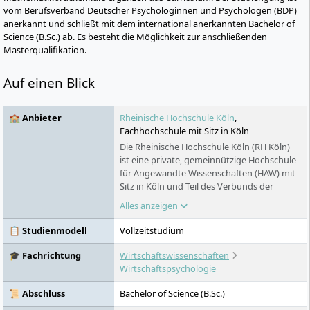
vom Berufsverband Deutscher Psychologinnen und Psychologen (BDP)
anerkannt und schließt mit dem international anerkannten Bachelor of
Science (B.Sc.) ab. Es besteht die Möglichkeit zur anschließenden
Masterqualifikation.
Auf einen Blick
🏫 Anbieter
Rheinische Hochschule Köln
,
Fachhochschule mit Sitz in Köln
Die Rheinische Hochschule Köln (RH Köln)
ist eine private, gemeinnützige Hochschule
für Angewandte Wissenschaften (HAW) mit
Sitz in Köln und Teil des Verbunds der
Rheinischen Stiftung für Bildung. Sie bietet
Alles anzeigen
an vier Standorten über 30 Bachelor- und
Masterstudiengänge in den Bereichen
📋 Studienmodell
Vollzeitstudium
Ingenieurwesen, Wirtschaft, Psychologie &
Recht, Medien, Marketing & Innovation
🎓 Fachrichtung
Wirtschaftswissenschaften
sowie Medizinökonomie & Gesundheit an.
Wirtschaftspsychologie
Die Hochschule zählt rund 6000 Studierende
und verfügt über mehrere
📜 Abschluss
Bachelor of Science (B.Sc.)
Forschungsinstitute, die praxisnahe