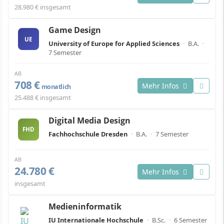
28.980 € insgesamt
Game Design
UE
University of Europe for Applied Sciences
·
B.A.
·
7 Semester
AB
708 €
Mehr Infos
monatlich
25.488 € insgesamt
Digital Media Design
FHD
Fachhochschule Dresden
·
B.A.
·
7 Semester
AB
24.780 €
Mehr Infos
insgesamt
Medieninformatik
IU Internationale Hochschule
·
B.Sc.
·
6 Semester