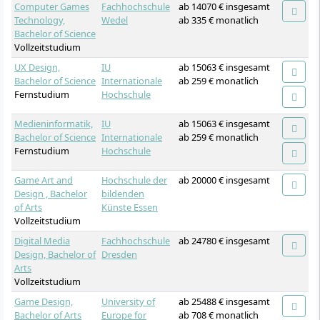
Computer Games
Fachhochschule
ab 14070 € insgesamt
Technology,
Wedel
ab 335 € monatlich
Bachelor of Science
Vollzeitstudium
UX Design,
IU
ab 15063 € insgesamt
Bachelor of Science
Internationale
ab 259 € monatlich
Fernstudium
Hochschule
Medieninformatik,
IU
ab 15063 € insgesamt
Bachelor of Science
Internationale
ab 259 € monatlich
Fernstudium
Hochschule
Game Art and
Hochschule der
ab 20000 € insgesamt
Design , Bachelor
bildenden
of Arts
Künste Essen
Vollzeitstudium
Digital Media
Fachhochschule
ab 24780 € insgesamt
Design, Bachelor of
Dresden
Arts
Vollzeitstudium
Game Design,
University of
ab 25488 € insgesamt
Bachelor of Arts
Europe for
ab 708 € monatlich