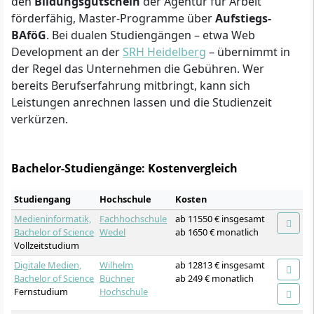
den
Bildungsgutschein
der Agentur für Arbeit
förderfähig, Master-Programme über
Aufstiegs-
BAföG
. Bei dualen Studiengängen – etwa Web
Development an der
SRH Heidelberg
– übernimmt in
der Regel das Unternehmen die Gebühren. Wer
bereits Berufserfahrung mitbringt, kann sich
Leistungen anrechnen lassen und die Studienzeit
verkürzen.
Bachelor-Studiengänge: Kostenvergleich
Studiengang
Hochschule
Kosten
Medieninformatik,
Fachhochschule
ab 11550 € insgesamt
Bachelor of Science
Wedel
ab 1650 € monatlich
Vollzeitstudium
Digitale Medien,
Wilhelm
ab 12813 € insgesamt
Bachelor of Science
Büchner
ab 249 € monatlich
Fernstudium
Hochschule