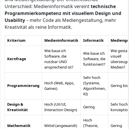
Unterschied: Medieninformatik vereint
technische
Programmierkompetenz mit visuellem Design und
Usability
– mehr Code als Mediengestaltung, mehr
Kreativität als reine Informatik.
Kriterium
Medieninformatik
Informatik
Medienge
Wie baue ich
Wie gestalt
Wie baue ich
Software, die
visuell
Kernfrage
Software, die
nutzbar UND
überzeug
funktioniert?
ansprechend ist?
Medien?
Sehr hoch
Hoch (Web, Apps,
(Systeme,
Programmierung
Gering bis
Games)
Algorithmen,
KI)
Design &
Hoch (UX/UI,
Sehr hoch (
Gering
Kreativität
Interaction Design)
konzeption
Hoch
Mathematik
Mittel (angewandt)
(Theorie,
Gering