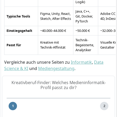
Logik)
Java, C++,
Figma, Unity, React,
Adobe CC,
Typische Tools
Git, Docker,
Sketch, After Effects
4D, InDesi
PyTorch
Einstiegsgehalt
~40.000–44.000 €
~50.000 €
~32.000–36
Technik-
Kreative mit
Visuelle Kr
Passt für
Begeisterte,
Technik-Affinität
Gestalter
Analytiker
Vergleiche auch unsere Seiten zu
Informatik
,
Data
Science & KI
und
Mediengestaltung
.
Kreativberuf-Finder: Welches Medieninformatik-
Profil passt zu dir?
1
2