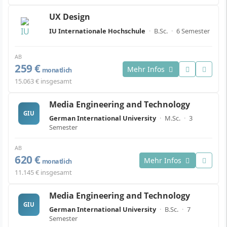
UX Design
IU Internationale Hochschule
·
B.Sc.
·
6 Semester
AB
259 €
Mehr Infos
monatlich
15.063 € insgesamt
Media Engineering and Technology
GIU
German International University
·
M.Sc.
·
3
Semester
AB
620 €
Mehr Infos
monatlich
11.145 € insgesamt
Media Engineering and Technology
GIU
German International University
·
B.Sc.
·
7
Semester