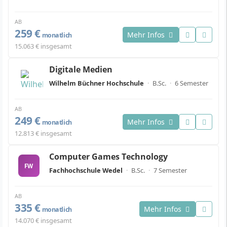
AB
259 €
Mehr Infos
monatlich
15.063 € insgesamt
Digitale Medien
Wilhelm Büchner Hochschule
·
B.Sc.
·
6 Semester
AB
249 €
Mehr Infos
monatlich
12.813 € insgesamt
Computer Games Technology
FW
Fachhochschule Wedel
·
B.Sc.
·
7 Semester
AB
335 €
Mehr Infos
monatlich
14.070 € insgesamt