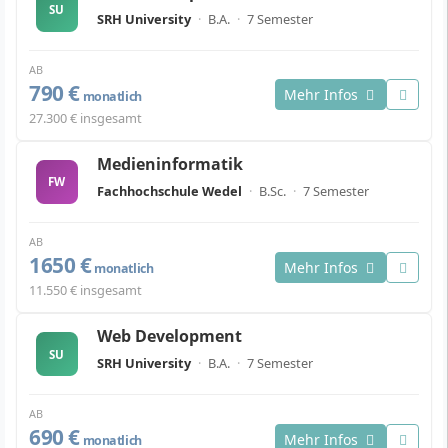
SU
SRH University
·
B.A.
·
7 Semester
AB
790 €
Mehr Infos
monatlich
27.300 € insgesamt
Medieninformatik
FW
Fachhochschule Wedel
·
B.Sc.
·
7 Semester
AB
1650 €
Mehr Infos
monatlich
11.550 € insgesamt
Web Development
SU
SRH University
·
B.A.
·
7 Semester
AB
690 €
Mehr Infos
monatlich