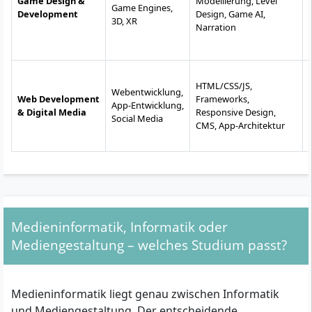
Game Design &
Modellierung, Level
Game Engines,
Development
Design, Game AI,
3D, XR
Narration
HTML/CSS/JS,
Webentwicklung,
Web Development
Frameworks,
App-Entwicklung,
& Digital Media
Responsive Design,
Social Media
CMS, App-Architektur
Medieninformatik, Informatik oder
Mediengestaltung – welches Studium passt?
Medieninformatik liegt genau zwischen Informatik
und Mediengestaltung. Der entscheidende