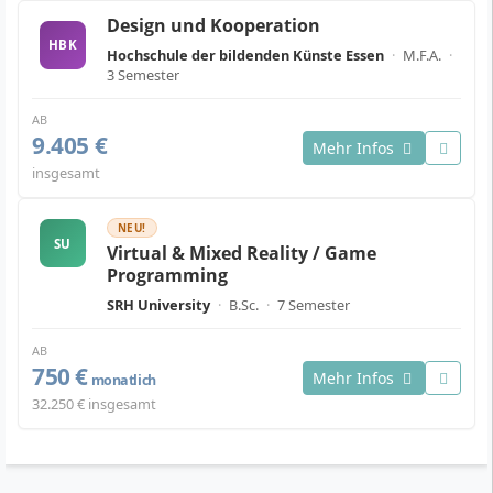
Design und Kooperation
HBK
Hochschule der bildenden Künste Essen
·
M.F.A.
·
3 Semester
AB
9.405 €
Mehr Infos
insgesamt
NEU!
SU
Virtual & Mixed Reality / Game
Programming
SRH University
·
B.Sc.
·
7 Semester
AB
750 €
Mehr Infos
monatlich
32.250 € insgesamt