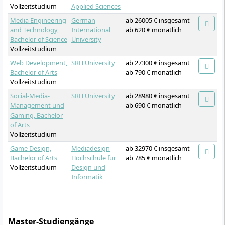
Vollzeitstudium
Applied Sciences
Media Engineering
German
ab 26005 € insgesamt
and Technology,
International
ab 620 € monatlich
Bachelor of Science
University
Vollzeitstudium
Web Development,
SRH University
ab 27300 € insgesamt
Bachelor of Arts
ab 790 € monatlich
Vollzeitstudium
Social-Media-
SRH University
ab 28980 € insgesamt
Management und
ab 690 € monatlich
Gaming, Bachelor
of Arts
Vollzeitstudium
Game Design,
Mediadesign
ab 32970 € insgesamt
Bachelor of Arts
Hochschule für
ab 785 € monatlich
Vollzeitstudium
Design und
Informatik
Master-Studiengänge