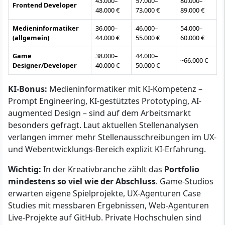
43.000–
57.000–
80.000–
Frontend Developer
48.000 €
73.000 €
89.000 €
Medieninformatiker
36.000–
46.000–
54.000–
(allgemein)
44.000 €
55.000 €
60.000 €
Game
38.000–
44.000–
~66.000 €
Designer/Developer
40.000 €
50.000 €
KI-Bonus:
Medieninformatiker mit KI-Kompetenz –
Prompt Engineering, KI-gestütztes Prototyping, AI-
augmented Design – sind auf dem Arbeitsmarkt
besonders gefragt. Laut aktuellen Stellenanalysen
verlangen immer mehr Stellenausschreibungen im UX-
und Webentwicklungs-Bereich explizit KI-Erfahrung.
Wichtig:
In der Kreativbranche zählt das
Portfolio
mindestens so viel wie der Abschluss
. Game-Studios
erwarten eigene Spielprojekte, UX-Agenturen Case
Studies mit messbaren Ergebnissen, Web-Agenturen
Live-Projekte auf GitHub. Private Hochschulen sind