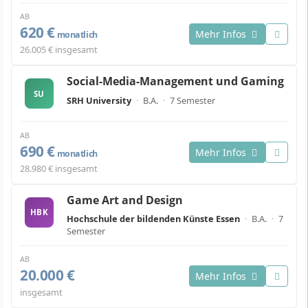
AB
620 €
Mehr Infos
monatlich
26.005 € insgesamt
Social-Media-Management und Gaming
SU
SRH University
·
B.A.
·
7 Semester
AB
690 €
Mehr Infos
monatlich
28.980 € insgesamt
Game Art and Design
HBK
Hochschule der bildenden Künste Essen
·
B.A.
·
7
Semester
AB
20.000 €
Mehr Infos
insgesamt