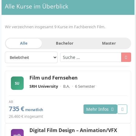
Alle Kurse im Überblick
Wir verzeichnen insgesamt 9 Kurse im Fachbereich Film.
Alle
Bachelor
Master
Film und Fernsehen
SU
SRH University
·
B.A.
·
6 Semester
AB
735 €
Mehr Infos
monatlich
26.460 € insgesamt
Digital Film Design – Animation/VFX
mdh