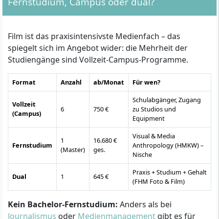
Fernstudium, Campus oder dual?
Film ist das praxisintensivste Medienfach – das
spiegelt sich im Angebot wider: die Mehrheit der
Studiengänge sind Vollzeit-Campus-Programme.
Format
Anzahl
ab/Monat
Für wen?
Schulabgänger, Zugang
Vollzeit
6
750 €
zu Studios und
(Campus)
Equipment
Visual & Media
1
16.680 €
Fernstudium
Anthropology (HMKW) –
(Master)
ges.
Nische
Praxis + Studium + Gehalt
Dual
1
645 €
(FHM Foto & Film)
Kein Bachelor-Fernstudium:
Anders als bei
Journalismus
oder
Medienmanagement
gibt es für