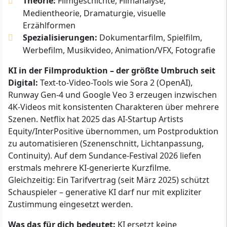
Theorie:
Filmgeschichte, Filmanalyse,
Medientheorie, Dramaturgie, visuelle
Erzählformen
Spezialisierungen:
Dokumentarfilm, Spielfilm,
Werbefilm, Musikvideo, Animation/VFX, Fotografie
KI in der Filmproduktion – der größte Umbruch seit
Digital:
Text-to-Video-Tools wie Sora 2 (OpenAI),
Runway Gen-4 und Google Veo 3 erzeugen inzwischen
4K-Videos mit konsistenten Charakteren über mehrere
Szenen. Netflix hat 2025 das AI-Startup Artists
Equity/InterPositive übernommen, um Postproduktion
zu automatisieren (Szenenschnitt, Lichtanpassung,
Continuity). Auf dem Sundance-Festival 2026 liefen
erstmals mehrere KI-generierte Kurzfilme.
Gleichzeitig: Ein Tarifvertrag (seit März 2025) schützt
Schauspieler – generative KI darf nur mit expliziter
Zustimmung eingesetzt werden.
Was das für dich bedeutet:
KI ersetzt keine