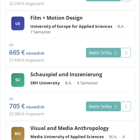
32.250 € insgesamt
Film + Motion Design
UE
University of Europe for Applied Sciences
·
B.A.
·
7 Semester
AB
665 €
Mehr Infos
monatlich
27.930 € insgesamt
Schauspiel und Inszenierung
SU
SRH University
·
B.A.
·
6 Semester
AB
705 €
Mehr Infos
monatlich
25.380 € insgesamt
Visual and Media Anthropology
MU
Media University of Applied Sciences
·
M.A.
·
4