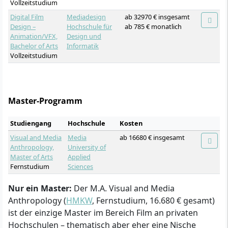
Vollzeitstudium
Digital Film
Mediadesign
ab 32970 € insgesamt
Design –
Hochschule für
ab 785 € monatlich
Animation/VFX,
Design und
Bachelor of Arts
Informatik
Vollzeitstudium
Master-Programm
Studiengang
Hochschule
Kosten
Visual and Media
Media
ab 16680 € insgesamt
Anthropology,
University of
Master of Arts
Applied
Fernstudium
Sciences
Nur ein Master:
Der M.A. Visual and Media
Anthropology (
HMKW
, Fernstudium, 16.680 € gesamt)
ist der einzige Master im Bereich Film an privaten
Hochschulen – thematisch aber eher eine Nische