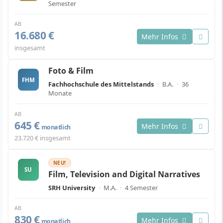
Semester
AB
16.680 €
Mehr Infos
insgesamt
Foto & Film
FHM
Fachhochschule des Mittelstands
·
B.A.
·
36
Monate
AB
645 €
Mehr Infos
monatlich
23.720 € insgesamt
NEU!
SU
Film, Television and Digital Narratives
SRH University
·
M.A.
·
4 Semester
AB
830 €
Mehr Infos
monatlich