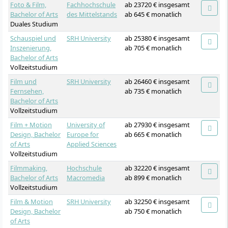
Foto & Film,
Fachhochschule
ab 23720 € insgesamt
Bachelor of Arts
des Mittelstands
ab 645 € monatlich
Duales Studium
Schauspiel und
SRH University
ab 25380 € insgesamt
Inszenierung,
ab 705 € monatlich
Bachelor of Arts
Vollzeitstudium
Film und
SRH University
ab 26460 € insgesamt
Fernsehen,
ab 735 € monatlich
Bachelor of Arts
Vollzeitstudium
Film + Motion
University of
ab 27930 € insgesamt
Design, Bachelor
Europe for
ab 665 € monatlich
of Arts
Applied Sciences
Vollzeitstudium
Filmmaking,
Hochschule
ab 32220 € insgesamt
Bachelor of Arts
Macromedia
ab 899 € monatlich
Vollzeitstudium
Film & Motion
SRH University
ab 32250 € insgesamt
Design, Bachelor
ab 750 € monatlich
of Arts