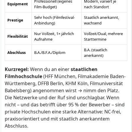
Professionell (eigenes
Modern, variiert je
Equipment
Film-Budget)
nach Standort
Sehr hoch (Filmfestival-
Staatlich anerkannt,
Prestige
Anbindung)
wachsend
Nur Vollzeit, 1× jährlich
Vollzeit/Dual, mehrere
Flexibilität
Aufnahme
Starttermine
B.A. (staatlich
Abschluss
B.A./B.F.A./Diplom
anerkannt)
Kurzregel:
Wenn du an einer
staatlichen
Filmhochschule
(HFF München, Filmakademie Baden-
Württemberg, DFFB Berlin, KHM Köln, Filmuniversität
Babelsberg) angenommen wirst → nimm den Platz.
Die Netzwerke und der Ruf sind unschlagbar. Wenn
nicht – und das betrifft über 95 % der Bewerber – sind
private Hochschulen eine starke Alternative: NC-frei,
praxisorientiert und mit staatlich anerkanntem
Abschluss.