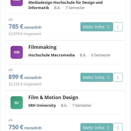
Mediadesign Hochschule für Design und
Informatik
·
B.A.
·
7 Semester
AB
785 €
Mehr Infos
monatlich
32.970 € insgesamt
Filmmaking
HM
Hochschule Macromedia
·
B.A.
·
6 Semester
AB
899 €
Mehr Infos
monatlich
32.220 € insgesamt
Film & Motion Design
SU
SRH University
·
B.A.
·
7 Semester
AB
750 €
Mehr Infos
monatlich