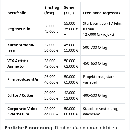
Einstieg
Senior
Berufsbild
(fest)
(7+ J.)
Freelance-Tagessatz
55.000–
Stark variabel (TV-Film:
38.000–
Regisseur/in
75.000 €
63.500–
42.000 €
+
127.000 €/Projekt)
Kameramann/-
32.000–
45.000–
500–700 €/Tag
frau
36.000 €
55.000 €
VFX Artist /
38.000–
50.000–
450–650 €/Tag
Animator
42.000 €
62.000 €
36.000–
50.000–
Projektbasis, stark
Filmproduzent/in
40.000 €
65.000 €
variabel
30.000–
42.000–
Editor / Cutter
400–600 €/Tag
35.000 €
52.000 €
Corporate Video
38.000–
50.000–
Stabilste Anstellung,
/ Werbefilm
44.000 €
60.000 €
wachsend
Ehrliche Einordnung:
Filmberufe gehören nicht zu