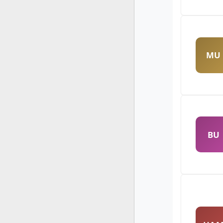
MU
BU