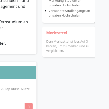
chschulen – und
Marketing-Studium an
privaten Hochschulen
anagement und
Verwandte Studiengänge an
privaten Hochschulen
 Fernstudium ab
er
Merkzettel
Dein Merkzettel ist leer. Auf
der
.
klicken, um zu merken und zu
vergleichen.
 20 Top-Kurse. Nutze