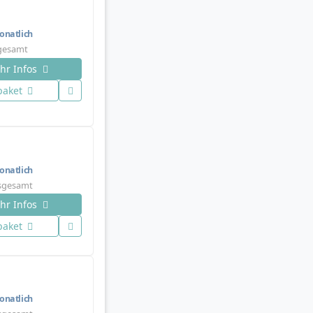
natlich
sgesamt
hr Infos
paket
natlich
nsgesamt
hr Infos
paket
natlich