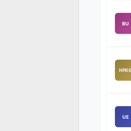
BU
HfK
UE