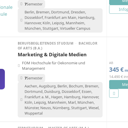
Me
7
Semester
Info
Berlin, Bremen, Dortmund, Dresden,
Düsseldorf, Frankfurt am Main, Hamburg,
Hannover, Köln, Leipzig, Mannheim,
München, Stuttgart, Virtueller Campus
BERUFSBEGLEITENDES STUDIUM
·
BACHELOR
OF ARTS (B.A.)
Marketing & Digitale Medien
FOM Hochschule für Oekonomie und
AB
345 €
Management
mo
14.490 € i
7
Semester
Me
Aachen, Augsburg, Berlin, Bochum, Bremen,
Dortmund, Duisburg, Düsseldorf, Essen,
Frankfurt a. M., Hagen, Hamburg, Hannover,
Köln, Leipzig, Mannheim, Marl, München,
Münster, Neuss, Nürnberg, Stuttgart, Wesel,
Wuppertal