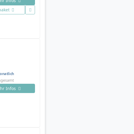
hr Infos
paket
natlich
nsgesamt
hr Infos