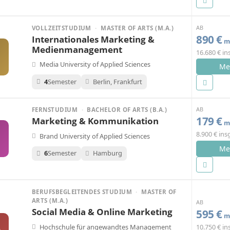
AB
VOLLZEITSTUDIUM
·
MASTER OF ARTS (M.A.)
890 €
Internationales Marketing &
mo
Medienmanagement
16.680 € i
Media University of Applied Sciences
Me
4
Semester
Berlin, Frankfurt
AB
FERNSTUDIUM
·
BACHELOR OF ARTS (B.A.)
179 €
Marketing & Kommunikation
mo
8.900 € in
Brand University of Applied Sciences
Me
6
Semester
Hamburg
BERUFSBEGLEITENDES STUDIUM
·
MASTER OF
ARTS (M.A.)
AB
Social Media & Online Marketing
595 €
mo
Hochschule für angewandtes Management
10.750 € i