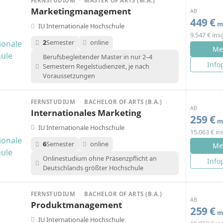
FERNSTUDIUM
·
MASTER OF ARTS (M.A.)
Marketingmanagement
AB
449 €
mo
IU Internationale Hochschule
9.547 € in
2
Semester
online
Me
Berufsbegleitender Master in nur 2–4
Info
Semestern Regelstudienzeit, je nach
Voraussetzungen
FERNSTUDIUM
·
BACHELOR OF ARTS (B.A.)
AB
Internationales Marketing
259 €
mo
IU Internationale Hochschule
15.063 € i
6
Semester
online
Me
Onlinestudium ohne Präsenzpflicht an
Info
Deutschlands größter Hochschule
FERNSTUDIUM
·
BACHELOR OF ARTS (B.A.)
AB
Produktmanagement
259 €
mo
IU Internationale Hochschule