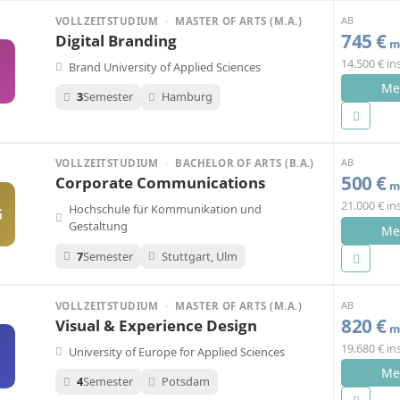
AB
VOLLZEITSTUDIUM
·
MASTER OF ARTS (M.A.)
745 €
Digital Branding
mo
14.500 € i
Brand University of Applied Sciences
Me
3
Semester
Hamburg
AB
VOLLZEITSTUDIUM
·
BACHELOR OF ARTS (B.A.)
500 €
Corporate Communications
mo
21.000 € i
Hochschule für Kommunikation und
G
Gestaltung
Me
7
Semester
Stuttgart, Ulm
AB
VOLLZEITSTUDIUM
·
MASTER OF ARTS (M.A.)
820 €
Visual & Experience Design
mo
19.680 € i
University of Europe for Applied Sciences
Me
4
Semester
Potsdam