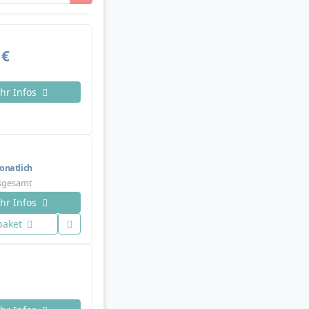
 €
hr Infos
natlich
nsgesamt
hr Infos
paket