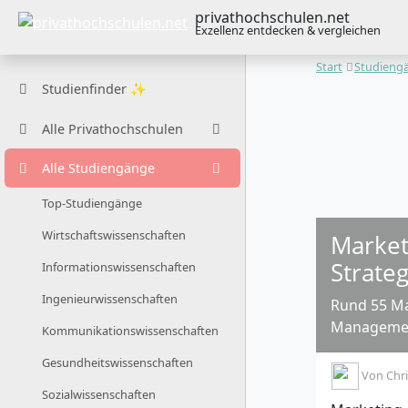
privathochschulen.net
Exzellenz entdecken & vergleichen
Start
Studieng
Studienfinder ✨
Alle Privathochschulen
Alle Studiengänge
Top-Studiengänge
Wirtschaftswissenschaften
Market
Strate
Informationswissenschaften
Ingenieurwissenschaften
Rund 55 Ma
Management
Kommunikationswissenschaften
Gesundheitswissenschaften
Von
Chri
Sozialwissenschaften