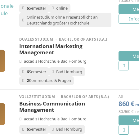
15.063 € i
6
Semester
online
Me
Onlinestudium ohne Präsenzpflicht an
Info
Deutschlands größter Hochschule
DUALES STUDIUM
·
BACHELOR OF ARTS (B.A.)
International Marketing
Management
Me
accadis Hochschule Bad Homburg
6
Semester
Bad Homburg
2
Kommentare & Fragen
AB
VOLLZEITSTUDIUM
·
BACHELOR OF ARTS (B.A.)
860 €
Business Communication
mo
Management
30.960 € i
accadis Hochschule Bad Homburg
Me
6
Semester
Bad Homburg