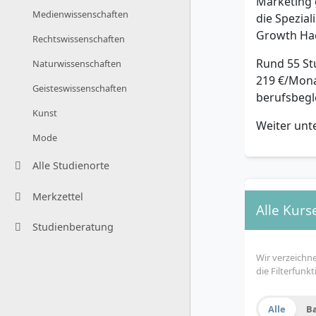
Marketing 
Medienwissenschaften
die Spezia
Growth Hac
Rechtswissenschaften
Rund 55 St
Naturwissenschaften
219 €/Mona
Geisteswissenschaften
berufsbegl
Kunst
Weiter unt
Mode
Alle Studienorte
Merkzettel
Alle Kurs
Studienberatung
Wir verzeichn
die Filterfun
Alle
B