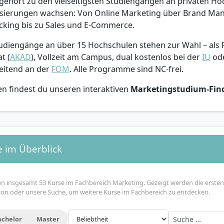
gehört zu den vielseitigsten Studiengängen an privaten Ho
lisierungen wachsen: Von Online Marketing über Brand M
king bis zu Sales und E-Commerce.
udiengänge an über 15 Hochschulen stehen zur Wahl – als
t (
AKAD
), Vollzeit am Campus, dual kostenlos bei der
IU
od
eitend an der
FOM
. Alle Programme sind NC-frei.
en findest du unseren interaktiven
Marketingstudium-Fin
e im Überblick
en insgesamt 53 Kurse im Fachbereich Marketing. Gezeigt werden die ersten
ktion oder unsere Suche, um weitere Kurse im Fachbereich zu entdecken.
achelor
Master