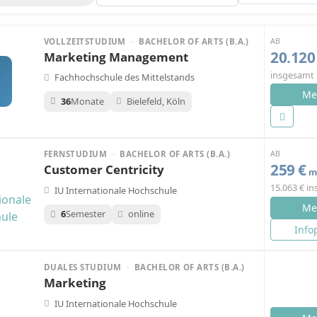
AB
VOLLZEITSTUDIUM
·
BACHELOR OF ARTS (B.A.)
20.120
Marketing Management
insgesamt
Fachhochschule des Mittelstands
M
Me
36
Monate
Bielefeld, Köln
AB
FERNSTUDIUM
·
BACHELOR OF ARTS (B.A.)
259 €
Customer Centricity
mo
15.063 € i
IU Internationale Hochschule
Me
6
Semester
online
Info
DUALES STUDIUM
·
BACHELOR OF ARTS (B.A.)
Marketing
IU Internationale Hochschule