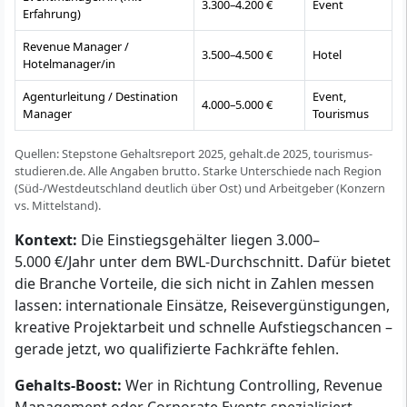
3.300–4.200 €
Event
Erfahrung)
Revenue Manager /
3.500–4.500 €
Hotel
Hotelmanager/in
Agenturleitung / Destination
Event,
4.000–5.000 €
Manager
Tourismus
Quellen: Stepstone Gehaltsreport 2025, gehalt.de 2025, tourismus-
studieren.de. Alle Angaben brutto. Starke Unterschiede nach Region
(Süd-/Westdeutschland deutlich über Ost) und Arbeitgeber (Konzern
vs. Mittelstand).
Kontext:
Die Einstiegsgehälter liegen 3.000–
5.000 €/Jahr unter dem BWL-Durchschnitt. Dafür bietet
die Branche Vorteile, die sich nicht in Zahlen messen
lassen: internationale Einsätze, Reisevergünstigungen,
kreative Projektarbeit und schnelle Aufstiegschancen –
gerade jetzt, wo qualifizierte Fachkräfte fehlen.
Gehalts-Boost:
Wer in Richtung Controlling, Revenue
Management oder Corporate Events spezialisiert,