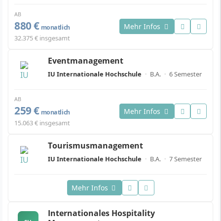
AB
880 €
Mehr Infos
monatlich
32.375 € insgesamt
Eventmanagement
IU Internationale Hochschule
·
B.A.
·
6 Semester
AB
259 €
Mehr Infos
monatlich
15.063 € insgesamt
Tourismusmanagement
IU Internationale Hochschule
·
B.A.
·
7 Semester
Mehr Infos
Internationales Hospitality