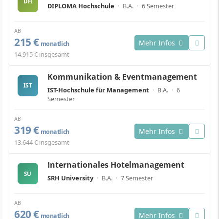
DH
DIPLOMA Hochschule
·
B.A.
·
6 Semester
AB
215 €
Mehr Infos
monatlich
14.915 € insgesamt
Kommunikation & Eventmanagement
IST
IST-Hochschule für Management
·
B.A.
·
6
Semester
AB
319 €
Mehr Infos
monatlich
13.644 € insgesamt
Internationales Hotelmanagement
SU
SRH University
·
B.A.
·
7 Semester
AB
620 €
Mehr Infos
monatlich