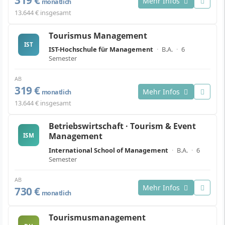
Mehr Infos
monatlich
13.644 € insgesamt
Tourismus Management
IST
IST-Hochschule für Management
·
B.A.
·
6
Semester
AB
319 €
Mehr Infos
monatlich
13.644 € insgesamt
Betriebswirtschaft · Tourism & Event
Management
ISM
International School of Management
·
B.A.
·
6
Semester
AB
Mehr Infos
730 €
monatlich
Tourismusmanagement