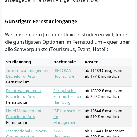
Günstigste Fernstudiengänge
Wer neben dem Job oder flexibel studieren will, findet
die günstigsten Optionen im Fernstudium – quer über
alle Schwerpunkte (Tourismus, Event, Hotel):
Studiengang
Hochschule
Kosten
Tourismusmanagement,
DIPLOMA
ab 11489 € insgesamt
Bachelor of Arts
Hochschule
ab 177 € monatlich
Fernstudium
Eventmanagement,
Europäische
ab 13392 € insgesamt
Bachelor of Arts
Fernhochschule
ab 259 € monatlich
Fernstudium
Hamburg
Hotel Management,
IST-Hochschule
ab 13644 € insgesamt
Bachelor of Arts
für
ab 319 € monatlich
Fernstudium
Management
International Business
AKAD
ab 13644 € insgesamt
Communication –
University
ab 229 € monatlich