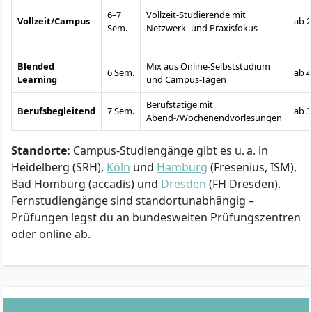
6–7
Vollzeit-Studierende mit
Vollzeit/Campus
ab 2
Sem.
Netzwerk- und Praxisfokus
Blended
Mix aus Online-Selbststudium
6 Sem.
ab 4
Learning
und Campus-Tagen
Berufstätige mit
Berufsbegleitend
7 Sem.
ab 3
Abend-/Wochenendvorlesungen
Standorte:
Campus-Studiengänge gibt es u. a. in
Heidelberg (SRH),
Köln
und
Hamburg
(Fresenius, ISM),
Bad Homburg (accadis) und
Dresden
(FH Dresden).
Fernstudiengänge sind standortunabhängig –
Prüfungen legst du an bundesweiten Prüfungszentren
oder online ab.