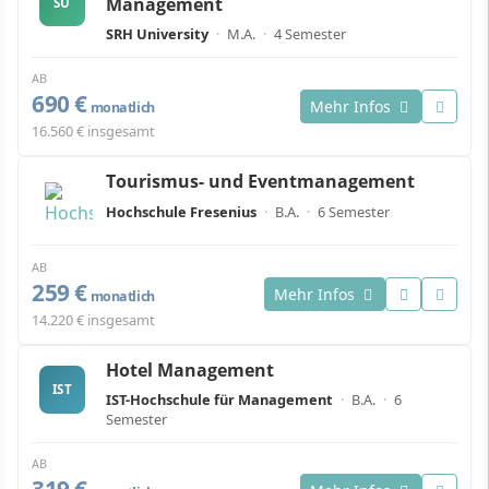
Management
SU
SRH University
·
M.A.
·
4 Semester
AB
690 €
Mehr Infos
monatlich
16.560 € insgesamt
Tourismus- und Eventmanagement
Hochschule Fresenius
·
B.A.
·
6 Semester
AB
259 €
Mehr Infos
monatlich
14.220 € insgesamt
Hotel Management
IST
IST-Hochschule für Management
·
B.A.
·
6
Semester
AB
319 €