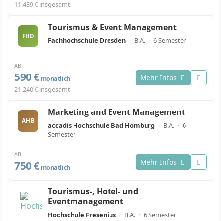
11.489 € insgesamt
Tourismus & Event Management
FHD
Fachhochschule Dresden
·
B.A.
·
6 Semester
AB
590 €
Mehr Infos
monatlich
21.240 € insgesamt
Marketing and Event Management
AHB
accadis Hochschule Bad Homburg
·
B.A.
·
6
Semester
AB
Mehr Infos
750 €
monatlich
Tourismus-, Hotel- und
Eventmanagement
Hochschule Fresenius
·
B.A.
·
6 Semester