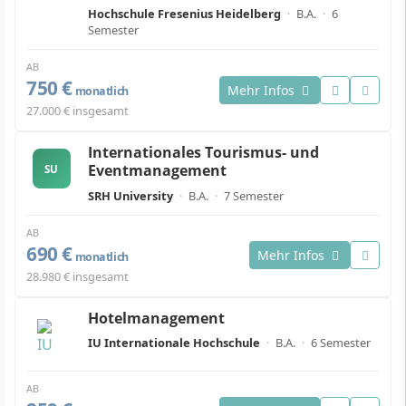
Hochschule Fresenius Heidelberg
·
B.A.
·
6
Semester
AB
750 €
Mehr Infos
monatlich
27.000 € insgesamt
Internationales Tourismus- und
Eventmanagement
SU
SRH University
·
B.A.
·
7 Semester
AB
690 €
Mehr Infos
monatlich
28.980 € insgesamt
Hotelmanagement
IU Internationale Hochschule
·
B.A.
·
6 Semester
AB