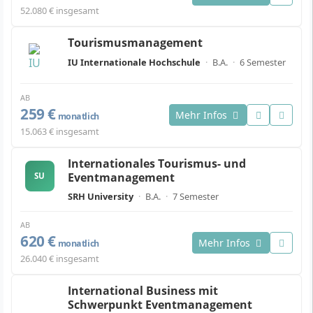
52.080 € insgesamt
Tourismusmanagement
IU Internationale Hochschule
·
B.A.
·
6 Semester
AB
259 €
Mehr Infos
monatlich
15.063 € insgesamt
Internationales Tourismus- und
Eventmanagement
SU
SRH University
·
B.A.
·
7 Semester
AB
620 €
Mehr Infos
monatlich
26.040 € insgesamt
International Business mit
Schwerpunkt Eventmanagement