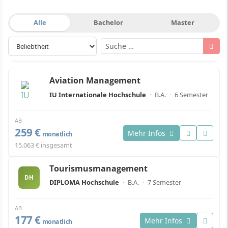
Alle
Bachelor
Master
Aviation Management
IU Internationale Hochschule
·
B.A.
·
6 Semester
AB
259 €
Mehr Infos
monatlich
15.063 € insgesamt
Tourismusmanagement
DH
DIPLOMA Hochschule
·
B.A.
·
7 Semester
AB
177 €
Mehr Infos
monatlich