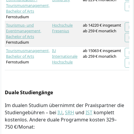
Tourismusmanagement,
Bachelor of Arts
Fernstudium
Tourismus- und
Hochschule
ab 14220 € insgesamt
Eventmanagement,
Fresenius
ab 259 € monatlich
Bachelor of Arts
Fernstudium
Tourismusmanagement,
IU
ab 15063 € insgesamt
Bachelor of Arts
Internationale
ab 259 € monatlich
Fernstudium
Hochschule
Duale Studiengänge
Im dualen Studium übernimmt der Praxispartner die
Studiengebühren – bei
IU
,
SRH
und
IST
komplett
kostenlos. Andere duale Programme kosten 329–
750 €/Monat: