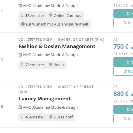
11.855 € i
AMD Akademie Mode & Design
Me
3
Semester
Online-Campus
Info
auf Wunsch mit Auslandsaufenthalt
AB
VOLLZEITSTUDIUM
·
BACHELOR OF ARTS (B.A.)
750 €
Fashion & Design Management
mo
31.500 € i
AMD Akademie Mode & Design
Me
7
Semester
Berlin
Info
AB
VOLLZEITSTUDIUM
·
MASTER OF SCIENCE
880 €
(M.SC.)
mo
Luxury Management
21.815 € i
AMD Akademie Mode & Design
Me
4
Semester
Düsseldorf
Info