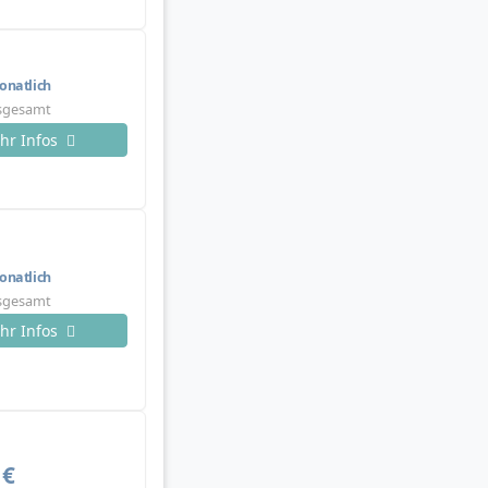
natlich
nsgesamt
hr Infos
natlich
nsgesamt
hr Infos
 €