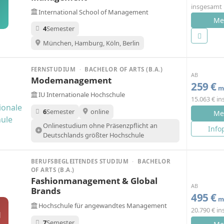
insgesamt
International School of Management
Me
4
Semester
München, Hamburg, Köln, Berlin
FERNSTUDIUM
·
BACHELOR OF ARTS (B.A.)
AB
Modemanagement
259 €
mo
IU Internationale Hochschule
15.063 € i
6
Semester
online
Me
Onlinestudium ohne Präsenzpflicht an
Info
Deutschlands größter Hochschule
BERUFSBEGLEITENDES STUDIUM
·
BACHELOR
OF ARTS (B.A.)
Fashionmanagement & Global
AB
Brands
495 €
mo
Hochschule für angewandtes Management
20.790 € i
M
7
Semester