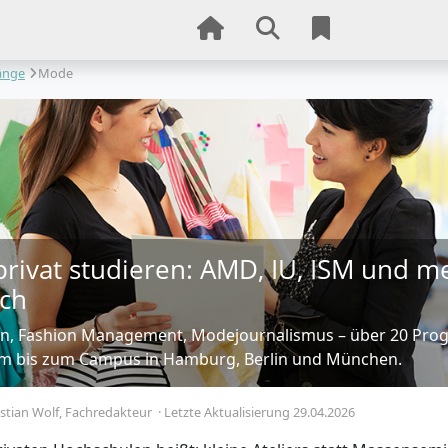
änge
Mode
rivat studieren: AMD, IU, ISM und m
ich
n, Fashion Management, Modejournalismus – über 20 Pr
m bis zum Campus in Hamburg, Berlin und München.
stian Wolf
, Fachredakteur
·
Letzte Aktualisierung 29.04.2026