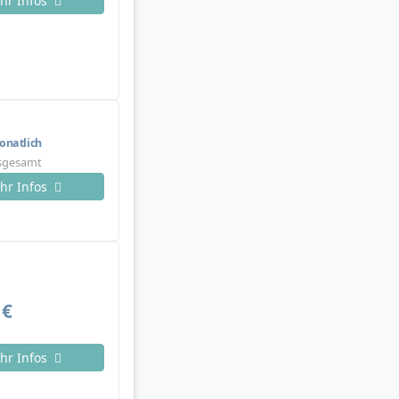
hr Infos
natlich
nsgesamt
hr Infos
 €
hr Infos