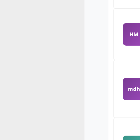
HM
md