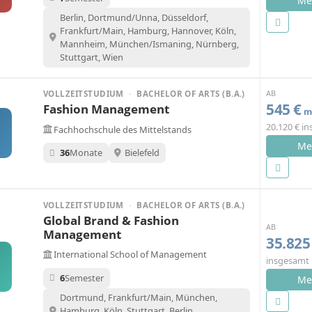
Me
Berlin, Dortmund/Unna, Düsseldorf,
Frankfurt/Main, Hamburg, Hannover, Köln,
Mannheim, München/Ismaning, Nürnberg,
Stuttgart, Wien
AB
VOLLZEITSTUDIUM
·
BACHELOR OF ARTS (B.A.)
545 €
Fashion Management
mo
20.120 € i
Fachhochschule des Mittelstands
M
Me
36
Monate
Bielefeld
VOLLZEITSTUDIUM
·
BACHELOR OF ARTS (B.A.)
Global Brand & Fashion
AB
Management
35.825
International School of Management
insgesamt
6
Semester
Me
Dortmund, Frankfurt/Main, München,
Hamburg, Köln, Stuttgart, Berlin,