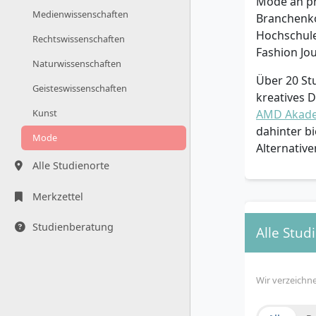
Mode an pr
Medienwissenschaften
Branchenko
Hochschule
Rechtswissenschaften
Fashion Jo
Naturwissenschaften
Über 20 St
Geisteswissenschaften
kreatives 
AMD Akade
Kunst
dahinter b
Mode
Alternative
Alle Studienorte
Merkzettel
Studienberatung
Alle Stu
Wir verzeichn