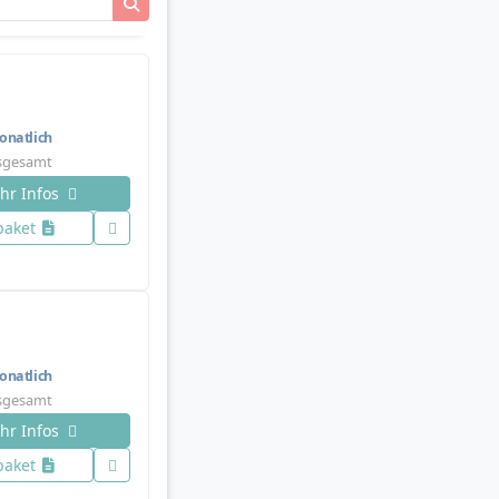
natlich
nsgesamt
hr Infos
paket
natlich
nsgesamt
hr Infos
paket