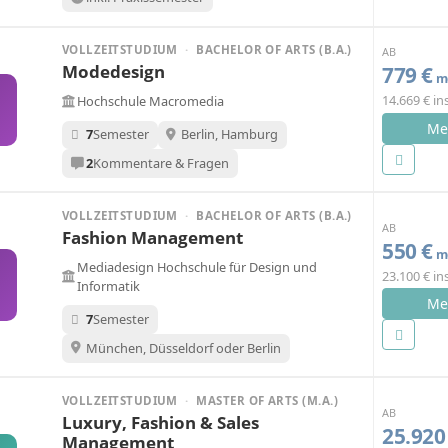
VOLLZEITSTUDIUM
·
BACHELOR OF ARTS (B.A.)
AB
Modedesign
779 €
mo
14.669 € i
Hochschule Macromedia
Me
7
Semester
Berlin, Hamburg
2
Kommentare & Fragen
VOLLZEITSTUDIUM
·
BACHELOR OF ARTS (B.A.)
AB
Fashion Management
550 €
mo
Mediadesign Hochschule für Design und
23.100 € i
h
Informatik
Me
7
Semester
München, Düsseldorf oder Berlin
VOLLZEITSTUDIUM
·
MASTER OF ARTS (M.A.)
AB
Luxury, Fashion & Sales
25.920
Management