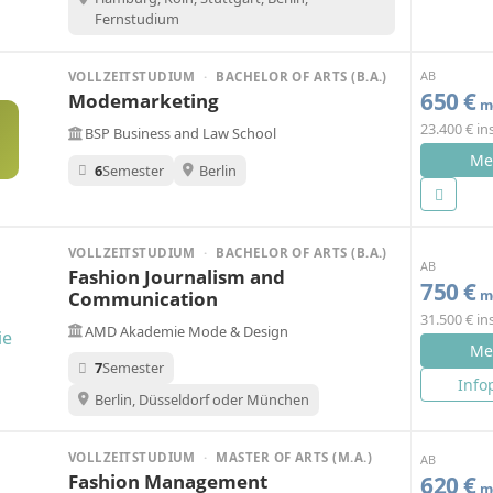
Fernstudium
AB
VOLLZEITSTUDIUM
·
BACHELOR OF ARTS (B.A.)
650 €
Modemarketing
mo
23.400 € i
BSP Business and Law School
Me
6
Semester
Berlin
VOLLZEITSTUDIUM
·
BACHELOR OF ARTS (B.A.)
AB
Fashion Journalism and
750 €
Communication
mo
31.500 € i
AMD Akademie Mode & Design
Me
7
Semester
Info
Berlin, Düsseldorf oder München
VOLLZEITSTUDIUM
·
MASTER OF ARTS (M.A.)
AB
Fashion Management
620 €
mo