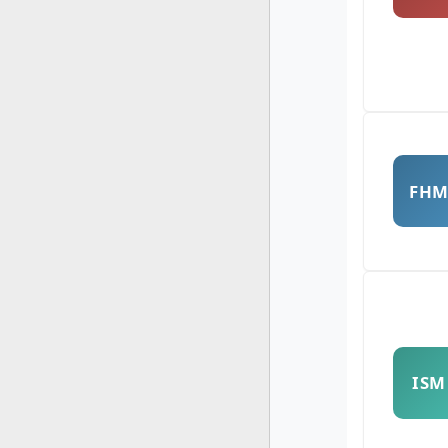
FH
ISM