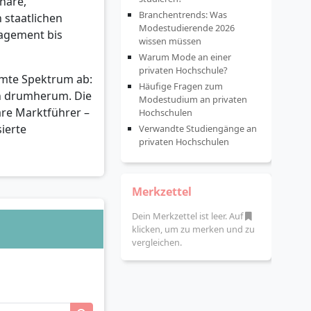
nare,
Branchentrends: Was
staatlichen
Modestudierende 2026
nagement bis
wissen müssen
Warum Mode an einer
privaten Hochschule?
amte Spektrum ab:
Häufige Fragen zum
on drumherum. Die
Modestudium an privaten
are Marktführer –
Hochschulen
ierte
Verwandte Studiengänge an
privaten Hochschulen
Merkzettel
Dein Merkzettel ist leer. Auf
klicken, um zu merken und zu
vergleichen.