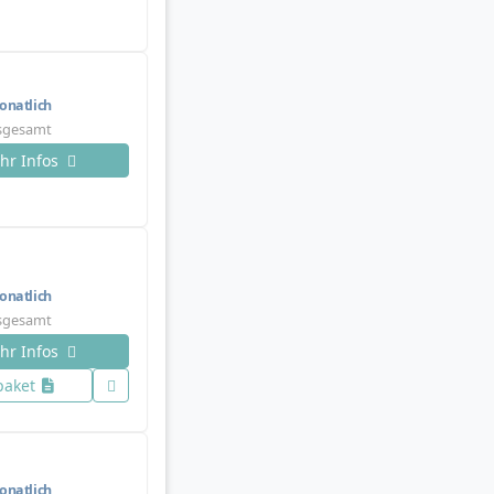
natlich
nsgesamt
hr Infos
natlich
nsgesamt
hr Infos
paket
natlich