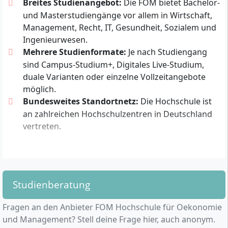
Breites Studienangebot:
Die FOM bietet Bachelor-
7 Semester
Bachelor of Arts (B.A.)
Deutsch
7 Semester
und Masterstudiengänge vor allem in Wirtschaft,
Deutsch
Management, Recht, IT, Gesundheit, Sozialem und
Details
Ingenieurwesen.
Details
Mehrere Studienformate:
Je nach Studiengang
sind Campus-Studium+, Digitales Live-Studium,
duale Varianten oder einzelne Vollzeitangebote
Maschinenbau
Finance & Accounting
möglich.
Berufsbegleitendes
Berufsbegleitendes
Bundesweites Standortnetz:
Die Hochschule ist
Studium
Studium
Bachelor of Engineering
Master of Science (M.Sc.)
an zahlreichen Hochschulzentren in Deutschland
(B.Eng.)
5 Semester
vertreten.
8 Semester
Deutsch
Deutsch
Details
Details
Studienberatung
Was zeichnet die FOM Hochschule aus?
Wirtschaftspsychologie
Master of Business
Fragen an den Anbieter FOM Hochschule für Oekonomie
Administration
Berufsbegleitendes
und Management? Stell deine Frage hier, auch anonym.
Studium
Berufsbegleitendes
Die
FOM Hochschule für Oekonomie & Management