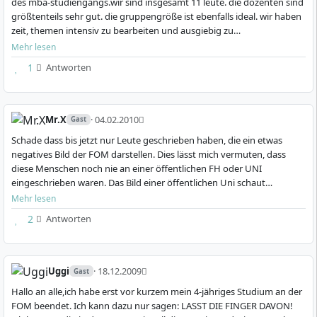
des mba-studiengangs.wir sind insgesamt 11 leute. die dozenten sind
Trägerschaft
Gemeinnützig
esen
Berufsbegleitendes
größtenteils sehr gut. die gruppengröße ist ebenfalls ideal. wir haben
Studium
Berufsbegleitendes
zeit, themen intensiv zu bearbeiten und ausgiebig zu
Berufsbegleitendes Studium, duales
Bachelor of Arts (B.A.)
Studium
diskutieren.organisatorisch ist auch alles …
Studienformen
Studium, Digitales Live-Studium, Campus-
Mehr lesen
7 Semester
Bachelor of Science (B.Sc.)
Studium+, einzelne Vollzeitangebote
1
Antworten
Deutsch
7 Semester
Deutsch
Abschlüsse
Bachelor, Master, MBA
2 Kommentare & Fragen
Details
Wirtschaft, Management, Recht, IT,
Fächerprofil
Mr.X
· 04.02.2010
Gast
Ingenieurwesen, Gesundheit, Soziales
Details
Schade dass bis jetzt nur Leute geschrieben haben, die ein etwas
Überwiegend Deutsch, je nach Studiengang
negatives Bild der FOM darstellen. Dies lässt mich vermuten, dass
Unterrichtssprache
auch englischsprachig
diese Menschen noch nie an einer öffentlichen FH oder UNI
International Business
Cyber Security
eingeschrieben waren. Das Bild einer öffentlichen Uni schaut
Management
Management
folgender Massen aus: 450 Menschen im Hörsal mit 2…
Mehr lesen
Vollzeitstudium
Berufsbegleitendes
2
Antworten
Bachelor of Science (B.Sc.)
Studium
6 Semester
Master of Science (M.Sc.)
Deutsch und Englisch
5 Semester
Was unterscheidet die FOM Hochschule von
Deutsch
anderen privaten Hochschulen?
Uggi
· 18.12.2009
Gast
Details
Details
Hallo an alle,ich habe erst vor kurzem mein 4-jähriges Studium an der
FOM beendet. Ich kann dazu nur sagen: LASST DIE FINGER DAVON!