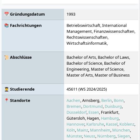
📅 Gründungsdatum
1993
📚 Fachrichtungen
Betriebswirtschaft, International
Management, Finanzwissenschaften,
Rechtswissenschaften,
Wirtschaftsinformatik,
Maschinenbau, Personalwesen, IT-
Management,
📜 Abschlüsse
Bachelor of Arts, Bachelor of Laws,
Kommunikationswissenschaften,
Bachelor of Science, Bachelor of
MBA, Wirtschaftspsychologie,
Engineering, Master of Science,
Marketing, Elektrotechnik,
Master of Arts, Master of Business
Wirtschaftsingenieurwesen,
Administration, Master of Laws
Gesundheitsmanagement,
👨‍🎓 Studierende
45611 (WS 2024/2025)
Gesundheitspädagogik, Soziale
Arbeit, Informatik, General
📍 Standorte
Aachen
, Arnsberg,
Berlin
,
Bonn
,
Management, Business Informatics,
Bremen
,
Dortmund
,
Duisburg
,
Pädagogik, Psychologie
Düsseldorf
,
Essen
, Frankfurt,
Gütersloh, Hagen,
Hamburg
,
Hannover
,
Karlsruhe
,
Kassel
,
Koblenz
,
Köln
,
Mainz
,
Mannheim
,
München
,
Münster
,
Neuss
,
Nürnberg
,
Siegen
,