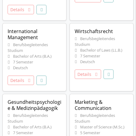
Details
International
Wirtschaftsrecht
Management
Berufsbegleitendes
Studium
Berufsbegleitendes
Bachelor of Laws (LL.B.)
Studium
7 Semester
Bachelor of Arts (B.A.)
Deutsch
7 Semester
Deutsch
Details
Details
Gesundheitspsychologi
Marketing &
e & Medizinpädagogik
Communication
Berufsbegleitendes
Berufsbegleitendes
Studium
Studium
Bachelor of Arts (B.A.)
Master of Science (M.Sc.)
7 Semester
5 Semester