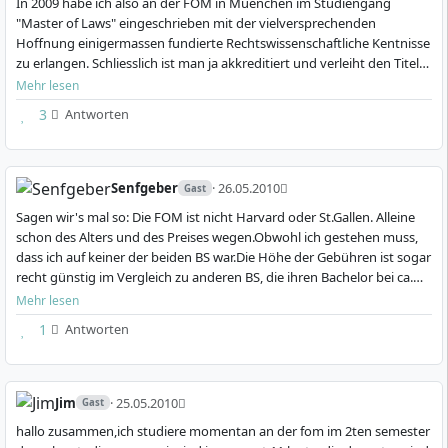
Studium
In 2009 habe ich also an der FOM in Muenchen im Studiengang
Berufsbegleitendes
Hochschulzentrum, im Digitalen Live-Studium oder in
Master of Arts (M.A.)
Studium
"Master of Laws" eingeschrieben mit der vielversprechenden
kombinierten Modellen statt. Dadurch entsteht ein
5 Semester
Bachelor of Arts (B.A.)
Hoffnung einigermassen fundierte Rechtswissenschaftliche Kentnisse
planbarer Rahmen für Studierende, die Studium und
Deutsch
7 Semester
zu erlangen. Schliesslich ist man ja akkreditiert und verleiht den Titel
Beruf parallel organisieren müssen.
Deutsch
MASTER.Leider war dem sehr weit gefehlt. …
Mehr lesen
Details
3
Antworten
Zur Praxisnähe tragen Lehrende aus Wissenschaft und
Details
Wirtschaft sowie ein großes Partnernetzwerk aus
Unternehmen, Verwaltung, Kommunen und
Verbänden bei. Die FOM ist außerdem
Senfgeber
· 26.05.2010
Elektrotechnik &
Informatik
Gast
Informationstechnik
systemakkreditiert. Das bedeutet: Ihr internes
Berufsbegleitendes
Sagen wir's mal so: Die FOM ist nicht Harvard oder St.Gallen. Alleine
Studium
Qualitätsmanagement ist dafür ausgelegt, die Qualität
Berufsbegleitendes
schon des Alters und des Preises wegen.Obwohl ich gestehen muss,
Bachelor of Science (B.Sc.)
Studium
dass ich auf keiner der beiden BS war.Die Höhe der Gebühren ist sogar
der Studiengänge nach den Vorgaben des deutschen
7 Semester
Bachelor of Engineering
recht günstig im Vergleich zu anderen BS, die ihren Bachelor bei ca.
Akkreditierungssystems zu sichern.
Deutsch
(B.Eng.)
30.000€ ansetzen. Natürlic…
Mehr lesen
2 Kommentare & Fragen
8 Semester
1
Antworten
Deutsch
Merkmal
Angabe
Details
Private, staatlich anerkannte
Details
Hochschultyp
Fachhochschule
Jim
· 25.05.2010
Gast
Sitz
Essen, Nordrhein-Westfalen
hallo zusammen,ich studiere momentan an der fom im 2ten semester
Soziale Arbeit
Wirtschaftsingenieurw