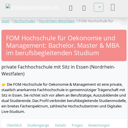
Sprache auswä
Start
Hochschulen
Nordrhein-Westfalen
FOM Hochschule für
Oekonomie und Management
FOM Hochschule für Oekonomie und
Management: Bachelor, Master & MBA
im berufsbegleitenden Studium
private Fachhochschule mit Sitz in Essen (Nordrhein-
Westfalen)
👉 Die FOM Hochschule für Oekonomie & Management ist eine private,
staatlich anerkannte Fachhochschule in gemeinnütziger Trägerschaft mit
Sitz in Essen. Sie richtet sich vor allem an Berufstätige, Auszubildende und
dual Studierende. Das Profil verbindet berufsbegleitende Studienmodelle,
ein breites Fächerspektrum, zahlreiche Hochschulzentren und Digitales
Live-Studium.
Überblick
Studiengänge
Details
Fragen
Bewertungen