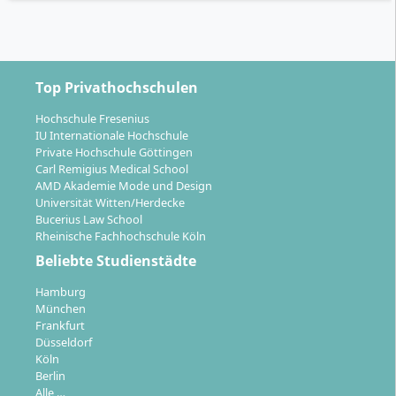
Was kostet ein Studium an der FOM
Top Privathochschulen
Hochschule?
Hochschule Fresenius
IU Internationale Hochschule
Private Hochschule Göttingen
Ein Studium an der FOM kostet je nach Studiengang
Carl Remigius Medical School
und Abschluss meist zwischen
295 € und 695 € pro
AMD Akademie Mode und Design
Monat
. Die Gesamtkosten liegen bei vielen Bachelor-
Universität Witten/Herdecke
Bucerius Law School
und Masterstudiengängen im fünfstelligen Bereich.
Rheinische Fachhochschule Köln
Die genaue Höhe hängt vom Studiengang, der
Beliebte Studienstädte
Studiendauer, dem Abschluss und möglichen
Zusatzgebühren ab.
Hamburg
München
In den gepflegten Studiengangsdaten liegen viele
Frankfurt
berufsbegleitende Bachelorangebote der FOM
Düsseldorf
Köln
zwischen rund
12.000 € und 21.000 €
Gesamtkosten.
Berlin
Masterstudiengänge bewegen sich häufig zwischen
Alle …