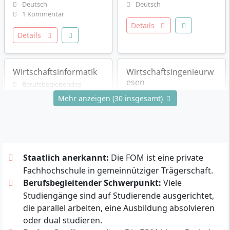
Deutsch
Deutsch
1 Kommentar
Details
Details
Wirtschaftsinformatik
Wirtschaftsingenieurw
esen
Berufsbegleitendes
Studium
Berufsbegleitendes
Mehr anzeigen (30 insgesamt)
Bachelor of Science (B.Sc.)
Studium
7 Semester
Master of Science (M.Sc.)
Deutsch
4 Semester
Deutsch
Details
Details
Staatlich anerkannt:
Die FOM ist eine private
Fachhochschule in gemeinnütziger Trägerschaft.
Berufsbegleitender Schwerpunkt:
Viele
Marketing & Digitale
Wirtschaftspsychologie
Studiengänge sind auf Studierende ausgerichtet,
Medien
Berufsbegleitendes
die parallel arbeiten, eine Ausbildung absolvieren
Studium
Berufsbegleitendes
oder dual studieren.
Bachelor of Science (B.Sc.)
Studium