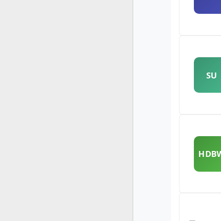
SU
HDB