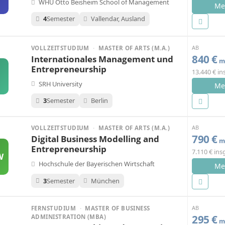
WHU Otto Beisheim School of Management
Me
4
Semester
Vallendar, Ausland
AB
VOLLZEITSTUDIUM
·
MASTER OF ARTS (M.A.)
840 €
Internationales Management und
mo
Entrepreneurship
13.440 € i
SRH University
Me
3
Semester
Berlin
AB
VOLLZEITSTUDIUM
·
MASTER OF ARTS (M.A.)
790 €
Digital Business Modelling and
mo
Entrepreneurship
7.110 € in
W
Hochschule der Bayerischen Wirtschaft
Me
3
Semester
München
AB
FERNSTUDIUM
·
MASTER OF BUSINESS
295 €
ADMINISTRATION (MBA)
mo