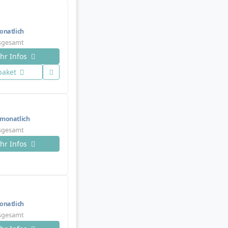
natlich
nsgesamt
hr Infos
paket
monatlich
nsgesamt
hr Infos
natlich
nsgesamt