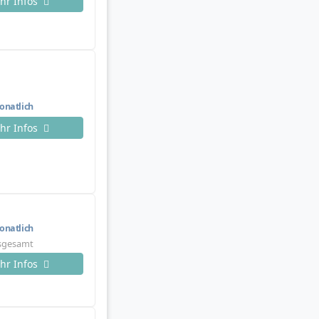
hr Infos
natlich
hr Infos
natlich
nsgesamt
hr Infos