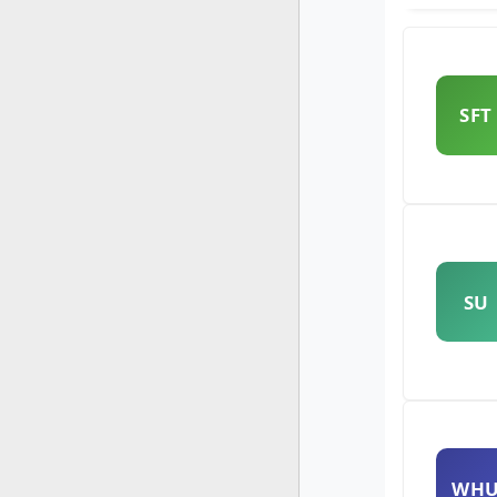
SFT
SU
WH