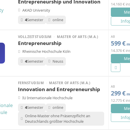
Entrepreneurship und Innovation
14.160 € i
AKAD University
Me
4
Semester
online
Info
AB
VOLLZEITSTUDIUM
·
MASTER OF ARTS (M.A.)
599 €
Entrepreneurship
mo
14.376 € i
Rheinische Hochschule Köln
Me
4
Semester
Neuss
FERNSTUDIUM
·
MASTER OF ARTS (M.A.)
AB
Innovation and Entrepreneurship
299 €
mo
IU Internationale Hochschule
12.775 € i
4
Semester
online
Me
Online-Master ohne Präsenzpflicht an
Info
Deutschlands größter Hochschule