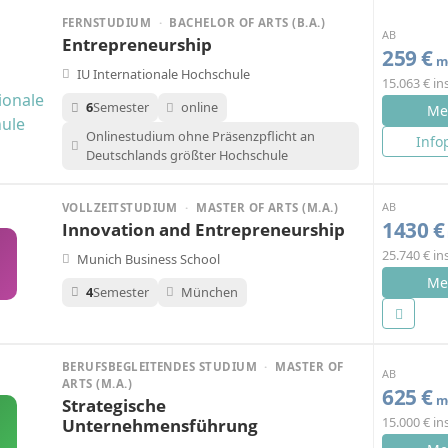
FERNSTUDIUM
·
BACHELOR OF ARTS (B.A.)
AB
Entrepreneurship
259 €
mo
IU Internationale Hochschule
15.063 € i
6
Semester
online
Me
Onlinestudium ohne Präsenzpflicht an
Info
Deutschlands größter Hochschule
AB
VOLLZEITSTUDIUM
·
MASTER OF ARTS (M.A.)
1430 €
Innovation and Entrepreneurship
25.740 € i
Munich Business School
Me
4
Semester
München
BERUFSBEGLEITENDES STUDIUM
·
MASTER OF
AB
ARTS (M.A.)
625 €
mo
Strategische
15.000 € i
Unternehmensführung