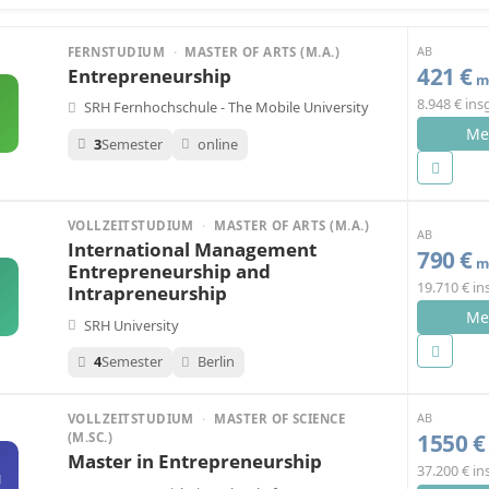
AB
FERNSTUDIUM
·
MASTER OF ARTS (M.A.)
421 €
Entrepreneurship
mo
8.948 € in
SRH Fernhochschule - The Mobile University
Me
3
Semester
online
VOLLZEITSTUDIUM
·
MASTER OF ARTS (M.A.)
AB
International Management
790 €
mo
Entrepreneurship and
19.710 € i
Intrapreneurship
Me
SRH University
4
Semester
Berlin
AB
VOLLZEITSTUDIUM
·
MASTER OF SCIENCE
1550 €
(M.SC.)
Master in Entrepreneurship
37.200 € i
U