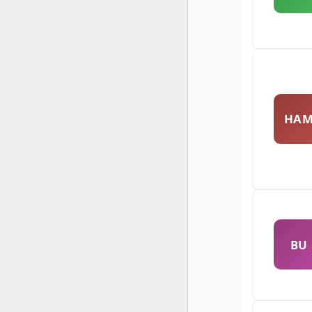
HA
BU