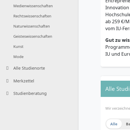
Entreprene
Medienwissenschaften
Innovation
Hochschule
Rechtswissenschaften
ab 259 €/M
Naturwissenschaften
vom IU-Fer
Geisteswissenschaften
Gut zu wis
Programme.
Kunst
IU und Eur
Mode
Alle Studienorte
Merkzettel
Alle Stu
Studienberatung
Wir verzeichn
Alle
B