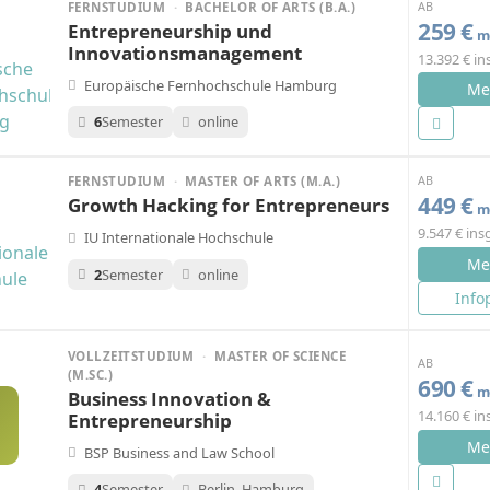
AB
FERNSTUDIUM
·
BACHELOR OF ARTS (B.A.)
259 €
Entrepreneurship und
mo
Innovationsmanagement
13.392 € i
Europäische Fernhochschule Hamburg
Me
6
Semester
online
AB
FERNSTUDIUM
·
MASTER OF ARTS (M.A.)
449 €
Growth Hacking for Entrepreneurs
mo
9.547 € in
IU Internationale Hochschule
Me
2
Semester
online
Info
VOLLZEITSTUDIUM
·
MASTER OF SCIENCE
AB
(M.SC.)
690 €
mo
Business Innovation &
14.160 € i
Entrepreneurship
Me
BSP Business and Law School
4
Semester
Berlin, Hamburg