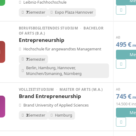
Me
Leibniz-Fachhochschule
7
Semester
Expo Plaza Hannover
BERUFSBEGLEITENDES STUDIUM
·
BACHELOR
OF ARTS (B.A.)
AB
Entrepreneurship
495 €
mo
Hochschule für angewandtes Management
M
Me
7
Semester
Berlin, Hamburg, Hannover,
München/Ismaning, Nürnberg
AB
VOLLZEITSTUDIUM
·
MASTER OF ARTS (M.A.)
745 €
Brand Entrepreneurship
mo
14.500 € i
Brand University of Applied Sciences
Me
3
Semester
Hamburg