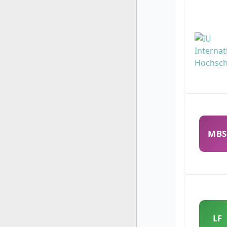
MBS
LF