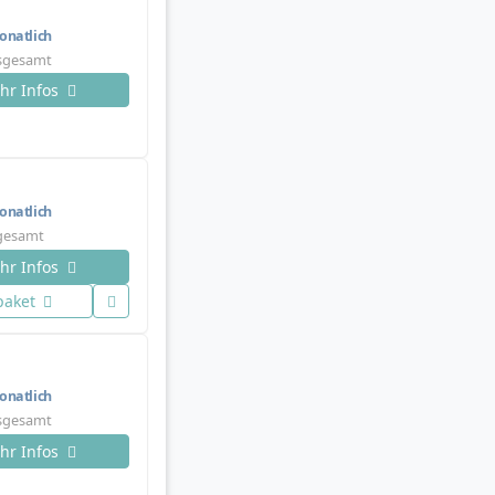
natlich
nsgesamt
hr Infos
natlich
sgesamt
hr Infos
paket
natlich
nsgesamt
hr Infos