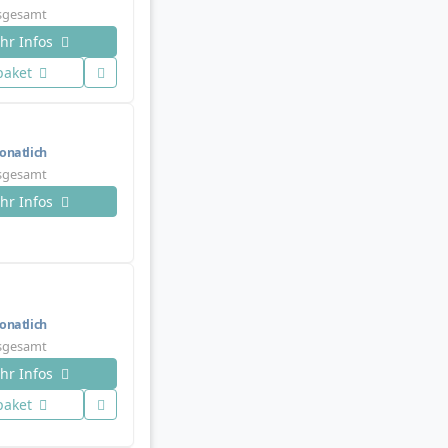
nsgesamt
hr Infos
paket
natlich
nsgesamt
hr Infos
natlich
nsgesamt
hr Infos
paket