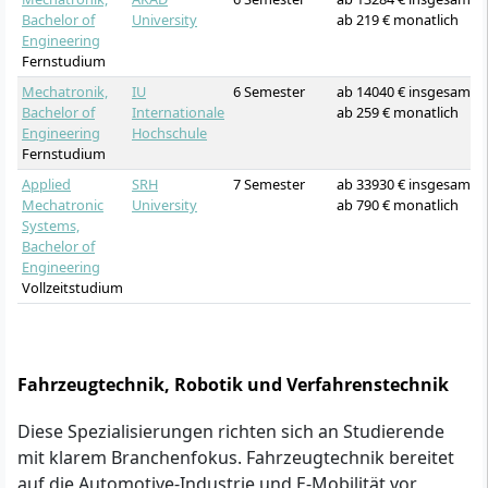
Bachelor of
University
ab 219 € monatlich
Engineering
Fernstudium
Mechatronik,
IU
6 Semester
ab 14040 € insgesamt
Bachelor of
Internationale
ab 259 € monatlich
Engineering
Hochschule
Fernstudium
Applied
SRH
7 Semester
ab 33930 € insgesamt
Mechatronic
University
ab 790 € monatlich
Systems,
Bachelor of
Engineering
Vollzeitstudium
Fahrzeugtechnik, Robotik und Verfahrenstechnik
Diese Spezialisierungen richten sich an Studierende
mit klarem Branchenfokus. Fahrzeugtechnik bereitet
auf die Automotive-Industrie und E-Mobilität vor,