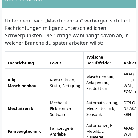
Unter dem Dach „Maschinenbau“ verbergen sich fünf
Fachrichtungen mit ganz unterschiedlichen
Schwerpunkten. Die richtige Wahl hängt davon ab, in
welcher Branche du später arbeiten willst:
Typische
Fachrichtung
Fokus
Berufsfelder
Anbiet
AKAD,
Maschinenbau,
Allg.
Konstruktion,
HFH, IU,
Anlagenbau,
Maschinenbau
Statik, Fertigung
WBH,
Produktion
FOM u. 
Mechanik +
Automatisierung,
DIPLOM
Mechatronik
Elektronik +
Medizintechnik,
IU, AKA
Software
Sensorik
SRH
Automotive, E-
Fahrzeuge &
AKAD,
Fahrzeugtechnik
Mobilität,
Antriebe
WBH
Zulieferer