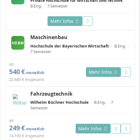
Private Hochschule für Wirtschaft und Technik
·
B.Eng.
·
7 Semester
Mehr Infos
Maschinenbau
HDBW
Hochschule der Bayerischen Wirtschaft
·
B.Eng.
·
7 Semester
AB
540 €
Mehr Infos
monatlich
22.680 € insgesamt
Fahrzeugtechnik
Wilhelm Büchner Hochschule
·
B.Eng.
·
7
Semester
AB
249 €
Mehr Infos
monatlich
14.193 € insgesamt