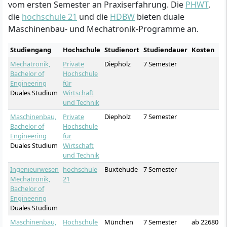
vom ersten Semester an Praxiserfahrung. Die
PHWT
,
die
hochschule 21
und die
HDBW
bieten duale
Maschinenbau- und Mechatronik-Programme an.
Studiengang
Hochschule
Studienort
Studiendauer
Kosten
Mechatronik,
Private
Diepholz
7 Semester
Bachelor of
Hochschule
Engineering
für
Duales Studium
Wirtschaft
und Technik
Maschinenbau,
Private
Diepholz
7 Semester
Bachelor of
Hochschule
Engineering
für
Duales Studium
Wirtschaft
und Technik
Ingenieurwesen
hochschule
Buxtehude
7 Semester
Mechatronik,
21
Bachelor of
Engineering
Duales Studium
Maschinenbau,
Hochschule
München
7 Semester
ab 22680 €