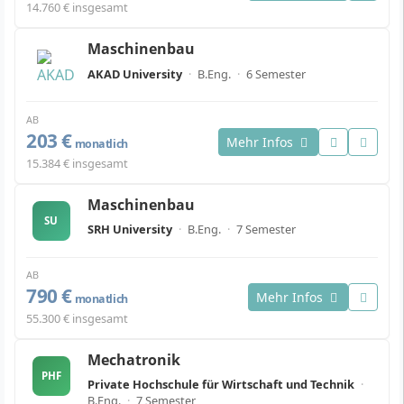
14.760 € insgesamt
Maschinenbau
AKAD University
·
B.Eng.
·
6 Semester
AB
203 €
Mehr Infos
monatlich
15.384 € insgesamt
Maschinenbau
SU
SRH University
·
B.Eng.
·
7 Semester
AB
790 €
Mehr Infos
monatlich
55.300 € insgesamt
Mechatronik
PHF
Private Hochschule für Wirtschaft und Technik
·
B.Eng.
·
7 Semester