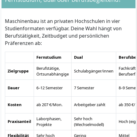
Maschinenbau ist an privaten Hochschulen in vier
Studienformaten verfügbar. Deine Wahl hängt von
Berufstätigkeit, Zeitbudget und persönlichen
Präferenzen ab:
Fernstudium
Dual
Berufsbe
Berufstätige,
Fachkräft
Zielgruppe
Schulabgänger/innen
Örtsunabhängige
Berufserf
Dauer
6–12 Semester
7 Semester
8–9 Semes
Kosten
ab 207 €/Mon.
Arbeitgeber zahlt
ab 350 €/
Laborphasen,
Sehr hoch
Praxisanteil
Hoch (eig
Projekte
(Wechselmodell)
Flexibilität
Sehr hoch
Gering
Mittel