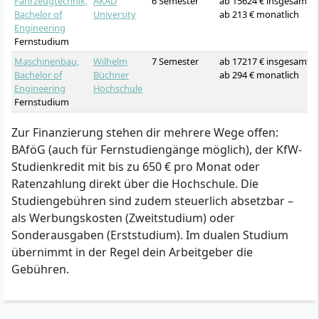
Fahrzeugtechnik,
AKAD
6 Semester
ab 15624 € insgesamt
Bachelor of
University
ab 213 € monatlich
Engineering
Fernstudium
Maschinenbau,
Wilhelm
7 Semester
ab 17217 € insgesamt
Bachelor of
Büchner
ab 294 € monatlich
Engineering
Hochschule
Fernstudium
Zur Finanzierung stehen dir mehrere Wege offen:
BAföG (auch für Fernstudiengänge möglich), der KfW-
Studienkredit mit bis zu 650 € pro Monat oder
Ratenzahlung direkt über die Hochschule. Die
Studiengebühren sind zudem steuerlich absetzbar –
als Werbungskosten (Zweitstudium) oder
Sonderausgaben (Erststudium). Im dualen Studium
übernimmt in der Regel dein Arbeitgeber die
Gebühren.