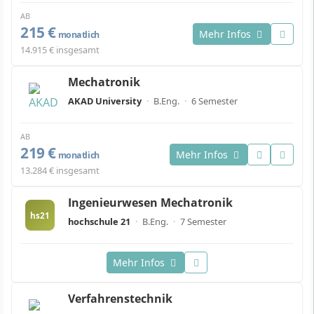
AB
215 €
Mehr Infos
monatlich
14.915 € insgesamt
Mechatronik
AKAD University
·
B.Eng.
·
6 Semester
AB
219 €
Mehr Infos
monatlich
13.284 € insgesamt
Ingenieurwesen Mechatronik
hs21
hochschule 21
·
B.Eng.
·
7 Semester
Mehr Infos
Verfahrenstechnik