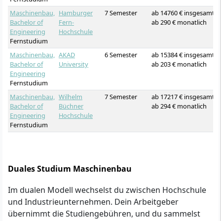
Maschinenbau,
Hamburger
7 Semester
ab 14760 € insgesamt
Bachelor of
Fern-
ab 290 € monatlich
Engineering
Hochschule
Fernstudium
Maschinenbau,
AKAD
6 Semester
ab 15384 € insgesamt
Bachelor of
University
ab 203 € monatlich
Engineering
Fernstudium
Maschinenbau,
Wilhelm
7 Semester
ab 17217 € insgesamt
Bachelor of
Büchner
ab 294 € monatlich
Engineering
Hochschule
Fernstudium
Duales Studium Maschinenbau
Im dualen Modell wechselst du zwischen Hochschule
und Industrieunternehmen. Dein Arbeitgeber
übernimmt die Studiengebühren, und du sammelst