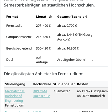
Semesterbeiträgen an staatlichen Hochschulen.
Format
Monatlich
Gesamt (Bachelor)
Fernstudium
207–490 €
ab ca. 9.700 €
ab ca. 1.446 € (TH Georg
Campus/Präsenz
215–650 €
Agricola)
Berufsbegleitend
350–420 €
ab ca. 16.800 €
auf
Dual
Arbeitgeber übernimmt
Anfrage
Die günstigsten Anbieter im Fernstudium:
Studiengang
Hochschule
Studiendauer
Kosten
Mechatronik,
DIPLOMA
7 Semester
ab 11747 € insgesamt
Bachelor of
Hochschule
ab 207 € monatlich
Engineering
Fernstudium