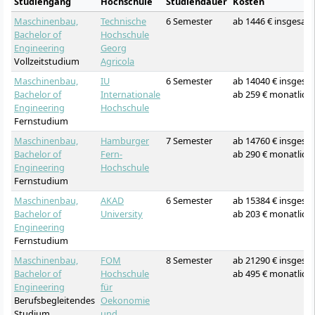
Studiengang
Hochschule
Studiendauer
Kosten
Maschinenbau,
Technische
6 Semester
ab 1446 € insgesam
Bachelor of
Hochschule
Engineering
Georg
Vollzeitstudium
Agricola
Maschinenbau,
IU
6 Semester
ab 14040 € insgesa
Bachelor of
Internationale
ab 259 € monatlich
Engineering
Hochschule
Fernstudium
Maschinenbau,
Hamburger
7 Semester
ab 14760 € insgesa
Bachelor of
Fern-
ab 290 € monatlich
Engineering
Hochschule
Fernstudium
Maschinenbau,
AKAD
6 Semester
ab 15384 € insgesa
Bachelor of
University
ab 203 € monatlich
Engineering
Fernstudium
Maschinenbau,
FOM
8 Semester
ab 21290 € insgesa
Bachelor of
Hochschule
ab 495 € monatlich
Engineering
für
Berufsbegleitendes
Oekonomie
Studium
und