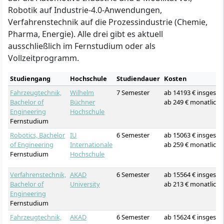
Robotik auf Industrie-4.0-Anwendungen,
Verfahrenstechnik auf die Prozessindustrie (Chemie,
Pharma, Energie). Alle drei gibt es aktuell
ausschließlich im Fernstudium oder als
Vollzeitprogramm.
Studiengang
Hochschule
Studiendauer
Kosten
Fahrzeugtechnik,
Wilhelm
7 Semester
ab 14193 € insgesa
Bachelor of
Büchner
ab 249 € monatlich
Engineering
Hochschule
Fernstudium
Robotics, Bachelor
IU
6 Semester
ab 15063 € insgesa
of Engineering
Internationale
ab 259 € monatlich
Fernstudium
Hochschule
Verfahrenstechnik,
AKAD
6 Semester
ab 15564 € insgesa
Bachelor of
University
ab 213 € monatlich
Engineering
Fernstudium
Fahrzeugtechnik,
AKAD
6 Semester
ab 15624 € insgesa