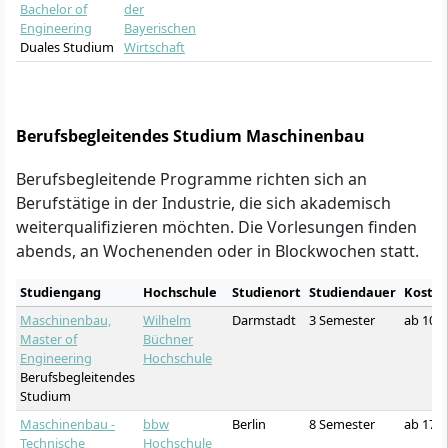
Bachelor of
der
Engineering
Bayerischen
Duales Studium
Wirtschaft
Berufsbegleitendes Studium Maschinenbau
Berufsbegleitende Programme richten sich an
Berufstätige in der Industrie, die sich akademisch
weiterqualifizieren möchten. Die Vorlesungen finden
abends, an Wochenenden oder in Blockwochen statt.
Studiengang
Hochschule
Studienort
Studiendauer
Koste
Maschinenbau,
Wilhelm
Darmstadt
3 Semester
ab 100
Master of
Büchner
Engineering
Hochschule
Berufsbegleitendes
Studium
Maschinenbau -
bbw
Berlin
8 Semester
ab 176
Technische
Hochschule