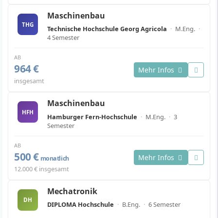
Maschinenbau
THG
Technische Hochschule Georg Agricola
·
M.Eng.
·
4 Semester
AB
964 €
Mehr Infos
insgesamt
Maschinenbau
HFH
Hamburger Fern-Hochschule
·
M.Eng.
·
3
Semester
AB
500 €
Mehr Infos
monatlich
12.000 € insgesamt
Mechatronik
DH
DIPLOMA Hochschule
·
B.Eng.
·
6 Semester