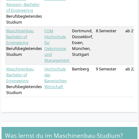
Revision, Bachelor
of Engineering
Berufsbegleitendes
Studium
Maschinenbau,
FOM
Dortmund,
8 Semester
ab 212
Bachelor of
Hochschule
Düsseldorf,
Engineering
für
Essen,
Berufsbegleitendes
Oekonomie
München,
Studium
und
Stuttgart
Management
Maschinenbau,
Hochschule
Bamberg
9 Semester
ab 226
Bachelor of
der
Engineering
Bayerischen
Berufsbegleitendes
Wirtschaft
Studium
Was lernst du im Maschinenbau-Studium?