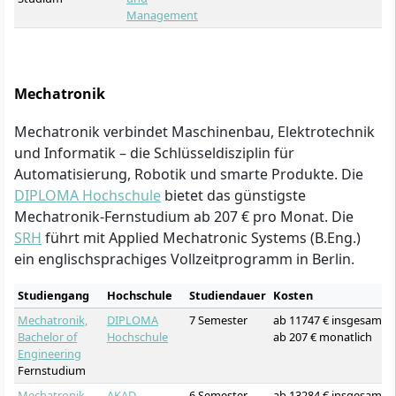
Management
Mechatronik
Mechatronik verbindet Maschinenbau, Elektrotechnik
und Informatik – die Schlüsseldisziplin für
Automatisierung, Robotik und smarte Produkte. Die
DIPLOMA Hochschule
bietet das günstigste
Mechatronik-Fernstudium ab 207 € pro Monat. Die
SRH
führt mit Applied Mechatronic Systems (B.Eng.)
ein englischsprachiges Vollzeitprogramm in Berlin.
Studiengang
Hochschule
Studiendauer
Kosten
Mechatronik,
DIPLOMA
7 Semester
ab 11747 € insgesamt
Bachelor of
Hochschule
ab 207 € monatlich
Engineering
Fernstudium
Mechatronik,
AKAD
6 Semester
ab 13284 € insgesamt