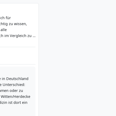
,3 Semester, 180
einander
ich für
htig zu wissen,
alle
ertem Lernen
ch im Vergleich zu …
rlernen klinisch-
xen und Kliniken
schen Abschnitt
ch erfahrene
Übungen
6 Wochen in
rbeit in den
e in Deutschland
pervision
te Unterschied:
amen oder zu
ichen Kompetenzen
i Witten/Herdecke
higen
zin ist dort ein
n mit maximal 8
ionstraining,