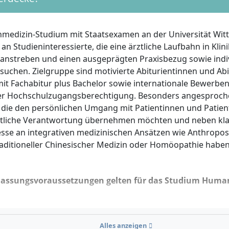
edizin-Studium mit Staatsexamen an der Universität Wit
h an Studieninteressierte, die eine ärztliche Laufbahn in Klin
anstreben und einen ausgeprägten Praxisbezug sowie indiv
suchen. Zielgruppe sind motivierte Abiturientinnen und Abi
it Fachabitur plus Bachelor sowie internationale Bewerbe
r Hochschulzugangsberechtigung. Besonders angesproch
die den persönlichen Umgang mit Patientinnen und Patien
ftliche Verantwortung übernehmen möchten und neben kla
esse an integrativen medizinischen Ansätzen wie Anthropo
raditioneller Chinesischer Medizin oder Homöopathie haben
lassungsvoraussetzungen gelten für das Studium Huma
rmale Kriterien musst du erfüllen:
Alles anzeigen