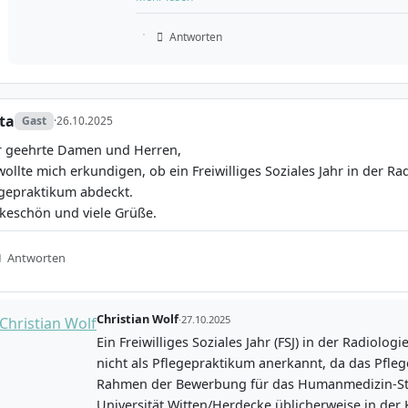
und praxisorientiertes Prüfungssystem ergänzen das Lehr
Antworten
ruflichen Perspektiven eröffnet das Studium in W
ta
Gast
·
26.10.2025
r geehrte Damen und Herren,
wollte mich erkundigen, ob ein Freiwilliges Soziales Jahr in der Ra
schluss Staatsexamen in Humanmedizin erhältst du die A
egepraktikum abdeckt.
st dich für die selbstständige Berufsausübung als Ärztin od
keschön und viele Grüße.
ehen dir zahlreiche Wege offen:
it als Ärztin oder Arzt in klinischen Einrichtungen aller Ve
Antworten
in der eigenen Praxis oder in Gemeinschaftspraxen
isierung in allen Fachgebieten, z. B. Allgemeinmedizin, Chiru
Christian Wolf
·
27.10.2025
, Pädiatrie, Urologie und viele weitere
Ein Freiwilliges Soziales Jahr (FSJ) in der Radiologi
keiten für eine wissenschaftliche Karriere: Promotionsvo
nicht als Pflegepraktikum anerkannt, da das Pfle
 des Studiums in einem Forschungssemester integrierbar, 
Rahmen der Bewerbung für das Humanmedizin-St
t die Grade Dr. med. und Dr. rer. medic.
Universität Witten/Herdecke üblicherweise in der