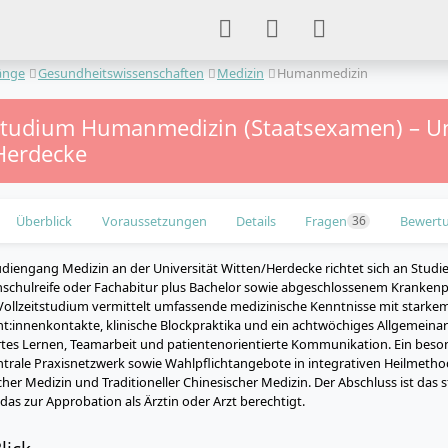
änge
Gesundheitswissenschaften
Medizin
Humanmedizin
tstudium Humanmedizin (Staatsexamen) – Un
Herdecke
Überblick
Voraussetzungen
Details
Fragen
Bewert
36
diengang Medizin an der Universität Witten/Herdecke richtet sich an Studie
hschulreife oder Fachabitur plus Bachelor sowie abgeschlossenem Kranken
Vollzeitstudium vermittelt umfassende medizinische Kenntnisse mit starke
ent:innenkontakte, klinische Blockpraktika und ein achtwöchiges Allgemeinar
tes Lernen, Teamarbeit und patientenorientierte Kommunikation. Ein beso
entrale Praxisnetzwerk sowie Wahlpflichtangebote in integrativen Heilmeth
er Medizin und Traditioneller Chinesischer Medizin. Der Abschluss ist das s
as zur Approbation als Ärztin oder Arzt berechtigt.