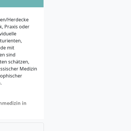
ten/Herdecke
ik, Praxis oder
iduelle
turienten,
nde mit
en sind
ten schätzen,
ssischer Medizin
sophischer
.
nmedizin in