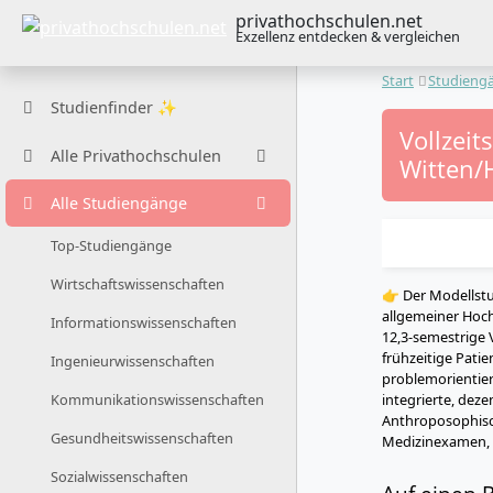
privathochschulen.net
Exzellenz entdecken & vergleichen
Start
Studieng
Studienfinder ✨
Vollzei
Alle Privathochschulen
Witten/
Alle Studiengänge
Top-Studiengänge
Wirtschaftswissenschaften
👉 Der Modellstu
allgemeiner Hoc
Informationswissenschaften
12,3-semestrige 
frühzeitige Pati
Ingenieurwissenschaften
problemorientier
integrierte, dez
Kommunikationswissenschaften
Anthroposophisch
Gesundheitswissenschaften
Medizinexamen, d
Sozialwissenschaften