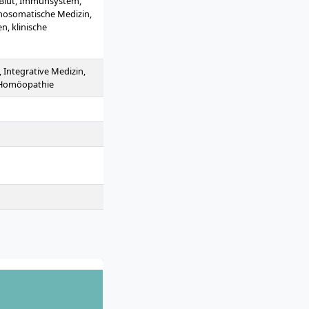
 Blut, Immunsystem,
chosomatische Medizin,
n, klinische
Digitalisierung,
mie
 Integrative Medizin,
, Homöopathie