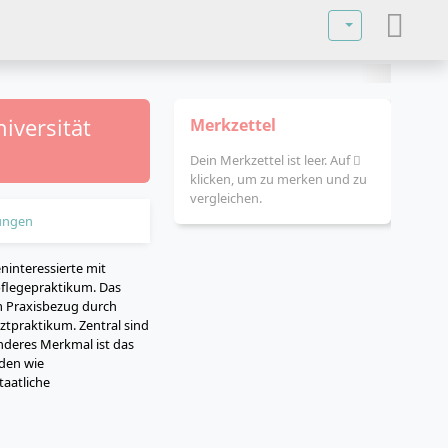
Sprache auswä
iversität
Merkzettel
Dein Merkzettel ist leer. Auf
klicken, um zu merken und zu
vergleichen.
ungen
ninteressierte mit
pflegepraktikum. Das
m Praxisbezug durch
ztpraktikum. Zentral sind
nderes Merkmal ist das
oden wie
taatliche