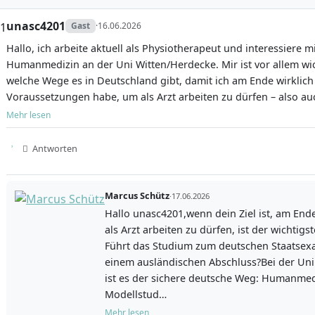
nstudium in Witten dauert sechs Jahre und drei Monate (12
unasc4201
Gast
·
16.06.2026
st als Präsenzstudium angelegt. Es gliedert sich in drei auf
Hallo, ich arbeite aktuell als Physiotherapeut und interessiere m
e Phasen:
Humanmedizin an der Uni Witten/Herdecke. Mir ist vor allem wic
welche Wege es in Deutschland gibt, damit ich am Ende wirklich 
tudienphase (1.–2. Jahr):
Schwerpunkt auf problemorienti
Voraussetzungen habe, um als Arzt arbeiten zu dürfen – also au
n kleinen Gruppen, Bearbeitung von Patientengeschichten, E
Mehr lesen
cher Fertigkeiten, Praxisaufenthalte in kooperierenden Pra
Studienphase (3.–5. Jahr):
Ausbau und Vertiefung im klini
Antworten
lockpraktika in der Patientenversorgung, Supervision dur
en und Ärzte, interdisziplinäre Seminare und praktische 
Studienphase (6. Jahr, Praktisches Jahr):
Drei Tertiale à 1
Marcus Schütz
·
17.06.2026
 Medizin, Chirurgie und einem Wahlfach – dabei aktive Mita
Hallo unasc4201,wenn dein Ziel ist, am End
erenden Kliniken, eigenverantwortliches Arbeiten unter Su
als Arzt arbeiten zu dürfen, ist der wichtigs
Führt das Studium zum deutschen Staatsex
 ist durchgehend gewährleistet. Du trainierst deine ärztl
einem ausländischen Abschluss?Bei der Un
 Blockwochen in kooperierenden Kliniken sowie im achtwöc
ist es der sichere deutsche Weg: Humanmedi
rztpraktikum. Viele Veranstaltungen finden in Kleingruppe
Modellstud…
en statt. Regelmäßige Feedbackgespräche, klinisches Reflex
Mehr lesen