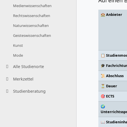
Auf einen B
Medienwissenschaften
🏫 Anbieter
Rechtswissenschaften
Naturwissenschaften
Geisteswissenschaften
Kunst
📋 Studienmod
Mode
🎓 Fachrichtu
Alle Studienorte
📜 Abschluss
Merkzettel
⏳ Dauer
Studienberatung
🎯 ECTS
🌍
Unterrichtssp
📖 Studieninh