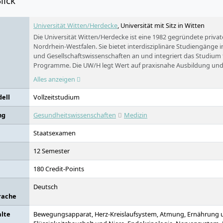
lick
Universität Witten/Herdecke
, Universität mit Sitz in Witten
Die Universität Witten/Herdecke ist eine 1982 gegründete private
Nordrhein-Westfalen. Sie bietet interdisziplinäre Studiengänge i
und Gesellschaftswissenschaften an und integriert das Studium 
Programme. Die UW/H legt Wert auf praxisnahe Ausbildung und
durch ihr Modell der umgekehrten Generationenverträge (UGV) 
Alles anzeigen
etwa 3000 Studierenden bietet sie eine persönliche Lernatmosp
ell
Vollzeitstudium
ng
Gesundheitswissenschaften
Medizin
Staatsexamen
12 Semester
180 Credit-Points
Deutsch
rache
alte
Bewegungsapparat, Herz-Kreislaufsystem, Atmung, Ernährung