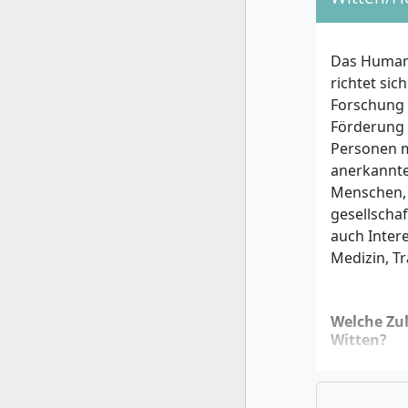
Das Humanm
richtet sic
Forschung 
Förderung 
Personen m
anerkannte
Menschen, 
gesellscha
auch Inter
Medizin, T
Welche Zu
Witten?
Folgende fo