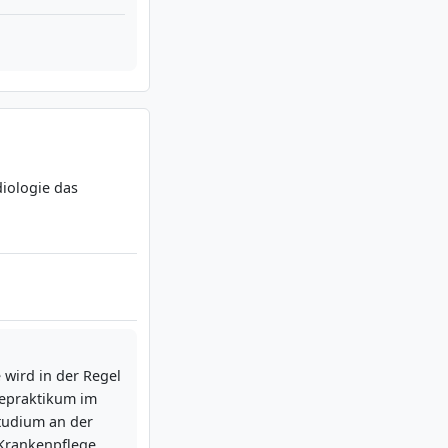
konzept.
itten?
diologie das
pprobation und
er Arzt. Nach dem
rsorgungsstufen
rgie, Innere
e wird in der Regel
rhaben sind schon
gepraktikum im
die Fakultät
udium an der
 Krankenpflege