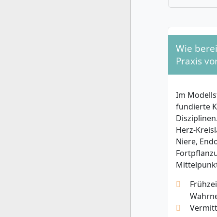
Allgem
Bachel
Sechsm
davon 
Wie berei
Zusage 
Praxis vo
Abschni
umfass
Pflegeb
Im Modells
oder No
fundierte 
Kranke
Diszipline
Sprach
Herz-Kreis
Hochsc
Niere, End
Deutsch
Fortpflanz
Auswah
Mittelpunk
Online
Bewerb
Frühze
Wahrne
Internatio
Vermitt
Landesprüf