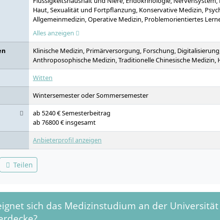
Flüssigkeitshaushalt und Niere, Endokrinologie, Nervensystem,
Haut, Sexualität und Fortpflanzung, Konservative Medizin, Psy
Allgemeinmedizin, Operative Medizin, Problemorientiertes Lerne
Untersuchungskurse, Blockpraktika, Praktisches Jahr, Forschung, 
Alles anzeigen
Integrative Medizin, Kommunikation, Ethik, Gesundheitsökono
en
Klinische Medizin, Primärversorgung, Forschung, Digitalisierung,
Anthroposophische Medizin, Traditionelle Chinesische Medizin
Witten
Wintersemester oder Sommersemester
ab 5240 € Semesterbeitrag
ab 76800 € insgesamt
Anbieterprofil anzeigen
Teilen
ignet sich das Medizinstudium an der Universität
erdecke?