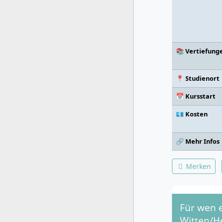
📚 Vertiefung
📍 Studienort
📅 Kursstart
💶 Kosten
🔗 Mehr Infos
Merken
Für wen e
Witten/H