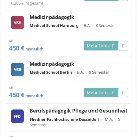
16.200 € insgesamt
Medizinpädagogik
MSH
Medical School Hamburg
·
B.A.
·
8 Semester
AB
Mehr Infos
450 €
monatlich
Medizinpädagogik
MSB
Medical School Berlin
·
B.A.
·
8 Semester
AB
Mehr Infos
450 €
monatlich
Berufspädagogik Pflege und Gesundheit
FFD
Fliedner Fachhochschule Düsseldorf
·
M.A.
·
5
Semester