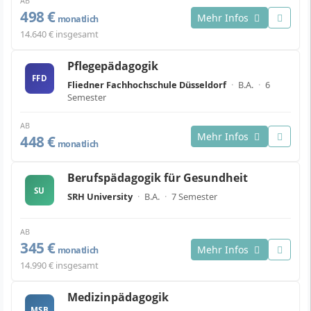
AB
498 €
Mehr Infos
monatlich
14.640 € insgesamt
Pflegepädagogik
FFD
Fliedner Fachhochschule Düsseldorf
·
B.A.
·
6
Semester
AB
Mehr Infos
448 €
monatlich
Berufspädagogik für Gesundheit
SU
SRH University
·
B.A.
·
7 Semester
AB
345 €
Mehr Infos
monatlich
14.990 € insgesamt
Medizinpädagogik
MSB