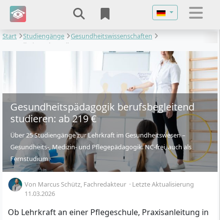
Sprache auswähl
Start
Studiengänge
Gesundheitswissenschaften
Gesundheitspädagogik
Gesundheitspädagogik berufsbegleitend
studieren: ab 219 €
Über 25 Studiengänge zur Lehrkraft im Gesundheitswesen –
Gesundheits-, Medizin- und Pflegepädagogik. NC-frei, auch als
Fernstudium.
Von
Marcus Schütz
, Fachredakteur
·
Letzte Aktualisierung
11.03.2026
Ob Lehrkraft an einer Pflegeschule, Praxisanleitung in