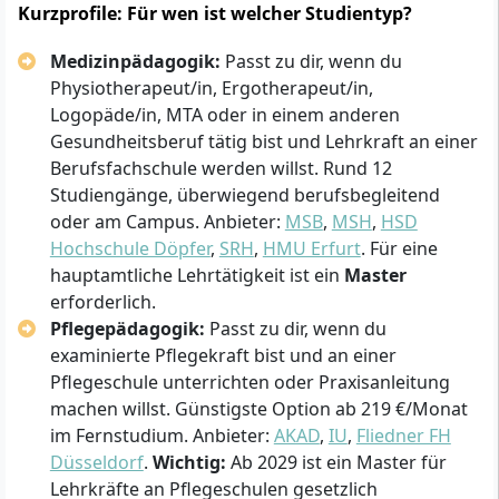
Kurzprofile: Für wen ist welcher Studientyp?
Medizinpädagogik:
Passt zu dir, wenn du
Physiotherapeut/in, Ergotherapeut/in,
Logopäde/in, MTA oder in einem anderen
Gesundheitsberuf tätig bist und Lehrkraft an einer
Berufsfachschule werden willst. Rund 12
Studiengänge, überwiegend berufsbegleitend
oder am Campus. Anbieter:
MSB
,
MSH
,
HSD
Hochschule Döpfer
,
SRH
,
HMU Erfurt
. Für eine
hauptamtliche Lehrtätigkeit ist ein
Master
erforderlich.
Pflegepädagogik:
Passt zu dir, wenn du
examinierte Pflegekraft bist und an einer
Pflegeschule unterrichten oder Praxisanleitung
machen willst. Günstigste Option ab 219 €/Monat
im Fernstudium. Anbieter:
AKAD
,
IU
,
Fliedner FH
Düsseldorf
.
Wichtig:
Ab 2029 ist ein Master für
Lehrkräfte an Pflegeschulen gesetzlich