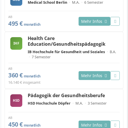
Medical School Berlin
·
M.A.
·
6 Semester
AB
Mehr Infos
495 €
monatlich
Health Care
Education/Gesundheitspädagogik
IHF
IB Hochschule für Gesundheit und Soziales
·
B.A.
·
7 Semester
AB
360 €
Mehr Infos
monatlich
16.140 € insgesamt
Pädagogik der Gesundheitsberufe
HSD
HSD Hochschule Döpfer
·
M.A.
·
3 Semester
AB
450 €
Mehr Infos
monatlich