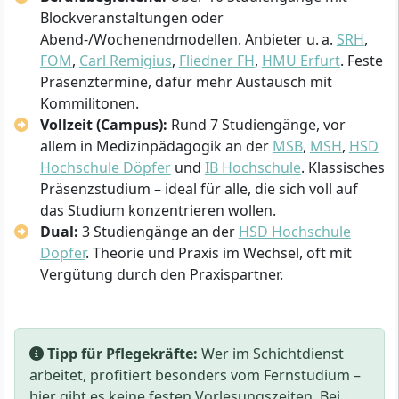
Blockveranstaltungen oder
Abend-/Wochenendmodellen. Anbieter u. a.
SRH
,
FOM
,
Carl Remigius
,
Fliedner FH
,
HMU Erfurt
. Feste
Präsenztermine, dafür mehr Austausch mit
Kommilitonen.
Vollzeit (Campus):
Rund 7 Studiengänge, vor
allem in Medizinpädagogik an der
MSB
,
MSH
,
HSD
Hochschule Döpfer
und
IB Hochschule
. Klassisches
Präsenzstudium – ideal für alle, die sich voll auf
das Studium konzentrieren wollen.
Dual:
3 Studiengänge an der
HSD Hochschule
Döpfer
. Theorie und Praxis im Wechsel, oft mit
Vergütung durch den Praxispartner.
Tipp für Pflegekräfte:
Wer im Schichtdienst
arbeitet, profitiert besonders vom Fernstudium –
hier gibt es keine festen Vorlesungszeiten. Bei