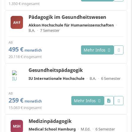
1.350 € insgesamt
Pädagogik im Gesundheitswesen
AHF
Akkon Hochschule für Humanwissenschaften
·
B.A.
·
7 Semester
AB
495 €
Mehr Infos
monatlich
20.118 € insgesamt
Gesundheitspädagogik
IU Internationale Hochschule
·
B.A.
·
6 Semester
AB
259 €
Mehr Infos
monatlich
15.063 € insgesamt
Medizinpädagogik
MSH
Medical School Hamburg
·
M.Ed.
·
6 Semester