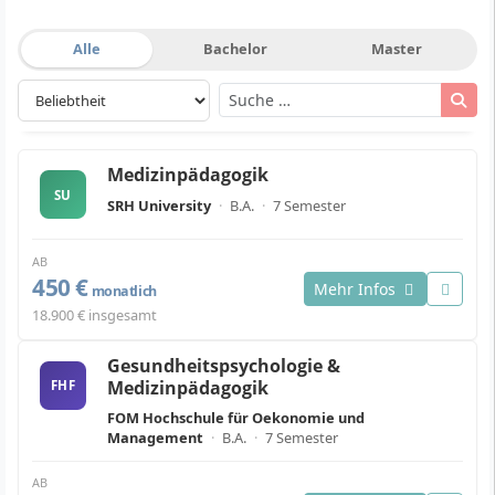
Alle
Bachelor
Master
Medizinpädagogik
SU
SRH University
·
B.A.
·
7 Semester
AB
450 €
Mehr Infos
monatlich
18.900 € insgesamt
Gesundheitspsychologie &
Medizinpädagogik
FHF
FOM Hochschule für Oekonomie und
Management
·
B.A.
·
7 Semester
AB