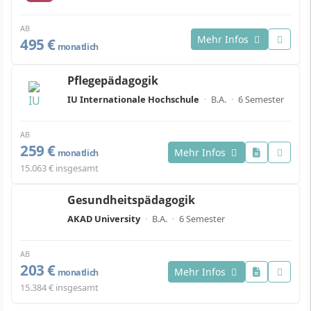
AB
Mehr Infos
495 €
monatlich
Pflegepädagogik
IU Internationale Hochschule
·
B.A.
·
6 Semester
AB
259 €
Mehr Infos
monatlich
15.063 € insgesamt
Gesundheitspädagogik
AKAD University
·
B.A.
·
6 Semester
AB
203 €
Mehr Infos
monatlich
15.384 € insgesamt