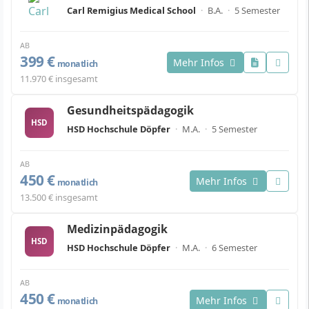
Carl Remigius Medical School
·
B.A.
·
5 Semester
AB
399 €
Mehr Infos
monatlich
11.970 € insgesamt
Gesundheitspädagogik
HSD
HSD Hochschule Döpfer
·
M.A.
·
5 Semester
AB
450 €
Mehr Infos
monatlich
13.500 € insgesamt
Medizinpädagogik
HSD
HSD Hochschule Döpfer
·
M.A.
·
6 Semester
AB
450 €
Mehr Infos
monatlich