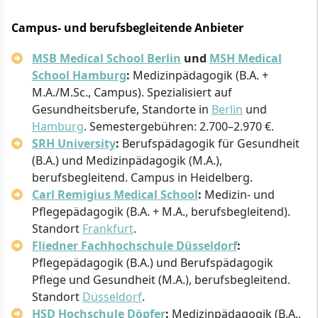
Campus- und berufsbegleitende Anbieter
MSB Medical School Berlin
und
MSH Medical
School Hamburg
:
Medizinpädagogik (B.A. +
M.A./M.Sc., Campus). Spezialisiert auf
Gesundheitsberufe, Standorte in
Berlin
und
Hamburg
. Semestergebühren: 2.700–2.970 €.
SRH University
:
Berufspädagogik für Gesundheit
(B.A.) und Medizinpädagogik (M.A.),
berufsbegleitend. Campus in Heidelberg.
Carl Remigius Medical School
:
Medizin- und
Pflegepädagogik (B.A. + M.A., berufsbegleitend).
Standort
Frankfurt
.
Fliedner Fachhochschule Düsseldorf
:
Pflegepädagogik (B.A.) und Berufspädagogik
Pflege und Gesundheit (M.A.), berufsbegleitend.
Standort
Düsseldorf
.
HSD Hochschule Döpfer
:
Medizinpädagogik (B.A.,