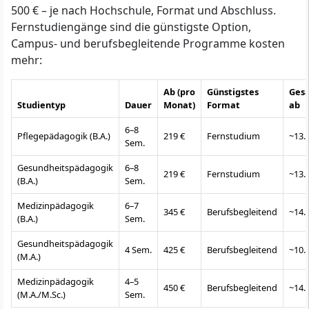
500 € – je nach Hochschule, Format und Abschluss.
Fernstudiengänge sind die günstigste Option,
Campus- und berufsbegleitende Programme kosten
mehr:
Ab (pro
Günstigstes
Ges
Studientyp
Dauer
Monat)
Format
ab
6–8
Pflegepädagogik (B.A.)
219 €
Fernstudium
~13.
Sem.
Gesundheitspädagogik
6–8
219 €
Fernstudium
~13.
(B.A.)
Sem.
Medizinpädagogik
6–7
345 €
Berufsbegleitend
~14.
(B.A.)
Sem.
Gesundheitspädagogik
4 Sem.
425 €
Berufsbegleitend
~10.
(M.A.)
Medizinpädagogik
4–5
450 €
Berufsbegleitend
~14.
(M.A./M.Sc.)
Sem.