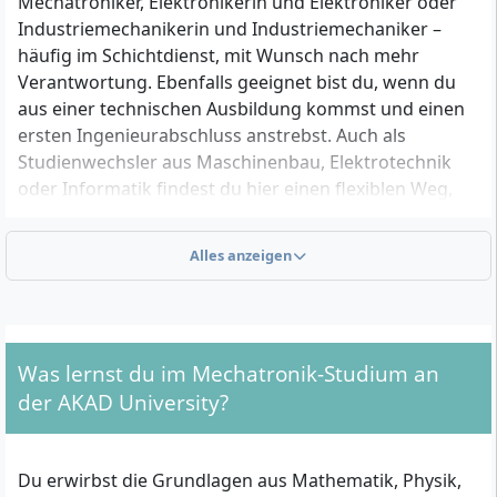
Mechatroniker, Elektronikerin und Elektroniker oder
Industriemechanikerin und Industriemechaniker –
häufig im Schichtdienst, mit Wunsch nach mehr
Verantwortung. Ebenfalls geeignet bist du, wenn du
aus einer technischen Ausbildung kommst und einen
ersten Ingenieurabschluss anstrebst. Auch als
Studienwechsler aus Maschinenbau, Elektrotechnik
oder Informatik findest du hier einen flexiblen Weg,
Theorie und Praxis
eng zu verzahnen.
Alles anzeigen
Zulassungsvoraussetzungen
Für die Einschreibung in den Bachelor Mechatronik
(B.Eng.) werden formale Nachweise und fachliche
Was lernst du im Mechatronik-Studium an
Grundlagen erwartet. Wichtig sind:
der AKAD University?
Hochschulzugang: allgemeine Hochschulreife oder
Fachhochschulreife
Du erwirbst die Grundlagen aus Mathematik, Physik,
Unterrichtssprache: Deutsch; empfohlen sind