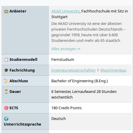
🏫 Anbieter
AKAD University
, Fachhochschule mit Sitz in
Stuttgart
Die AKAD University ist eine der ältesten
privaten Fernhochschulen Deutschlands –
gegründet 1959, heute mit über 6.600
Studierenden und mehr als 65 staatlich
anerkannten Studiengängen. Das
Alles anzeigen
Studienmodell ist vollständig digital und
richtet sich an Berufstätige, die Bachelor,
📋 Studienmodell
Fernstudium
Master oder MBA neben dem Job
absolvieren wollen. Kein fester
🎓 Fachrichtung
Ingenieurwissenschaften
Maschinenbau
Stundenplan, kein Präsenzpflicht – dafür ein
ausgebauter Online-Campus und eine
📜 Abschluss
Bachelor of Engineering (B.Eng.)
Erfolgsquote von 96 Prozent in den
Abschlussprüfungen.
⏳ Dauer
6 Semester, Lernaufwand 28 Stunden
wöchentlich
🎯 ECTS
180 Credit-Points
🌍
Deutsch
Unterrichtssprache