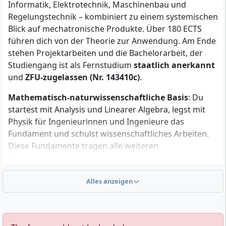
Informatik, Elektrotechnik, Maschinenbau und
Sprachkenntnisse auf B2-Niveau
Regelungstechnik – kombiniert zu einem systemischen
Fachliche Basics: sichere Mathematikkenntnisse
Blick auf mechatronische Produkte. Über 180 ECTS
auf Niveau der Fachhochschulreife sowie
führen dich von der Theorie zur Anwendung. Am Ende
grundlegende PC-Anwenderkenntnisse
stehen Projektarbeiten und die Bachelorarbeit, der
Studienstruktur: Fernstudium mit Online-Campus;
Studiengang ist als Fernstudium
staatlich anerkannt
Studienstart jederzeit möglich
und
ZFU-zugelassen (Nr. 143410c)
.
Studienumfang:
180 ECTS
, Regelstudienzeit 6
Semester (Vollzeit)
Mathematisch-naturwissenschaftliche Basis
: Du
startest mit Analysis und Linearer Algebra, legst mit
Für die Prüfungszulassung zählt eine ausreichende
Physik für Ingenieurinnen und Ingenieure das
Vorbereitung im jeweiligen Modul. Plane von Beginn
Fundament und schulst wissenschaftliches Arbeiten.
an, wie du Lernphasen, Übungsklausuren und Labor-
Diese Fundamente tragen alle weiteren
beziehungsweise Projektanteile organisierst – das
Technikmodule.
erleichtert die formalen Meilensteine im Verlauf.
Konstruktion und Mechanik
: Technische Mechanik,
Alles anzeigen
Werkstoffkunde sowie Technisches Zeichnen führen in
Persönliche Voraussetzungen
das Konstruieren ein. Mit CAD und
Maschinenelementen setzt du Konstruktionen digital
Entscheidend sind belastbare Selbstorganisation,