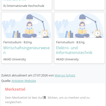
Formaten und ortsunabhängigen Prüfungen. Der
IU Internationale Hochschule
wöchentliche Lernaufwand liegt bei rund
28 Stunden
.
Präsenztermine sind im Lehrplan vorgesehen;
Prüfungen kannst du flexibel online ablegen.
Fernstudium mit Online-Campus und
Präsenzanteilen
Fernstudium · B.Eng.
Fernstudium · B.Eng.
Wirtschaftsingenieurwese
Elektro- und
AKAD organisiert das Programm vollständig digital
n
Informationstechnik
über den eCampus: Lernmaterialien, Übungen, Foren
AKAD University
AKAD University
und Terminplanung. Ergänzend sind Präsenzseminare
vorgesehen (eintägige Formate), die praktische Anteile
und Prüfungsvorbereitung bündeln – ein wichtiges
Zuletzt aktualisiert am
27.07.2026
von
Marcus Schütz
Element für Anwendungsfächer der Mechatronik.
Quelle:
Anbieter-Website
Merkzettel
Studienort und Lernumgebung
Dein Merkzettel ist leer. Auf
klicken, um zu merken und zu
vergleichen.
Studienort ist dein Wohn- oder Arbeitsort. Der Online-