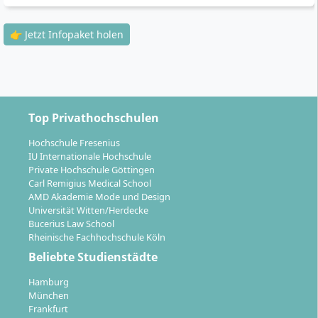
Campus dient als Hörsaal, Bibliothek und
Austauschplattform. Du lernst in deinem Tempo, nutzt
👉 Jetzt Infopaket holen
Webinare und erhältst Rückmeldungen der
Lehrenden. Präsenztermine finden komprimiert statt –
Reisezeit und -kosten solltest du einplanen.
Top Privathochschulen
Betreuung und Didaktik
Hochschule Fresenius
IU Internationale Hochschule
Du profitierst von persönlicher Studienbetreuung,
Private Hochschule Göttingen
klaren Studienplänen und begleitenden
Carl Remigius Medical School
AMD Akademie Mode und Design
Übungsformaten. Strukturierte Skripte, Self-
Universität Witten/Herdecke
Assessments und Beispielklausuren helfen, Inhalte zu
Bucerius Law School
verankern. Der Fokus liegt auf der Verbindung aus
Rheinische Fachhochschule Köln
Theorie, Simulation und anwendungsnahen Aufgaben.
Beliebte Studienstädte
Hamburg
München
Prüfungsformate und Leistungsnachweise
Frankfurt