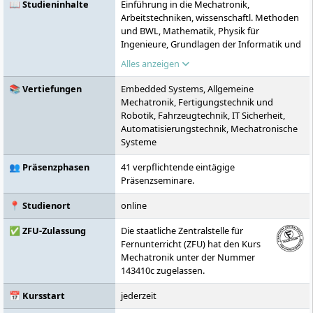
📖 Studieninhalte
Einführung in die Mechatronik,
Arbeitstechniken, wissenschaftl. Methoden
und BWL, Mathematik, Physik für
Ingenieure, Grundlagen der Informatik und
der Computer Programmierung, Technische
Alles anzeigen
Mechanik, Werkstoffkunde, Technisches
Zeichnen und Maschinenelemente,
📚 Vertiefungen
Embedded Systems, Allgemeine
Computergestütztes Entwerfen und
Mechatronik, Fertigungstechnik und
Konstruieren, Elektrotechnik,
Robotik, Fahrzeugtechnik, IT Sicherheit,
Qualitätsmanagement und
Automatisierungstechnik, Mechatronische
Führungstechniken,
Systeme
Managementtechniken, Mess- Steuer- und
Regelungstechnik, Sensorik und Aktorik,
👥 Präsenzphasen
41 verpflichtende eintägige
Systemtheorie und Echtzeitsysteme,
Präsenzseminare.
Fachenglisch, Fahrzeugtechnik, Flexible
Fertigungssysteme und Robotik
📍 Studienort
online
✅ ZFU-Zulassung
Die staatliche Zentralstelle für
Fernunterricht (ZFU) hat den Kurs
Mechatronik unter der Nummer
143410c zugelassen.
📅 Kursstart
jederzeit