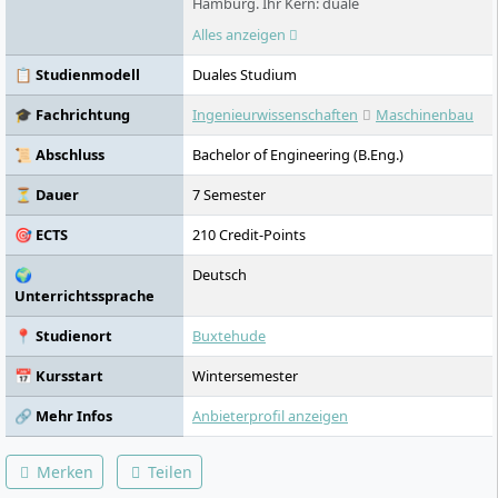
Hamburg. Ihr Kern: duale
Bachelorstudiengänge mit 50 Prozent
Alles anzeigen
Praxisanteil in den Bereichen Bauwesen,
Technik und Gesundheit. Wer hier studiert,
📋 Studienmodell
Duales Studium
hat von Semester eins an einen
Praxispartner und verlässt die Hochschule
🎓 Fachrichtung
Ingenieurwissenschaften
Maschinenbau
mit Abschluss und Berufserfahrung.
📜 Abschluss
Bachelor of Engineering (B.Eng.)
⏳ Dauer
7 Semester
🎯 ECTS
210 Credit-Points
🌍
Deutsch
Unterrichtssprache
📍 Studienort
Buxtehude
📅 Kursstart
Wintersemester
🔗 Mehr Infos
Anbieterprofil anzeigen
Merken
Teilen