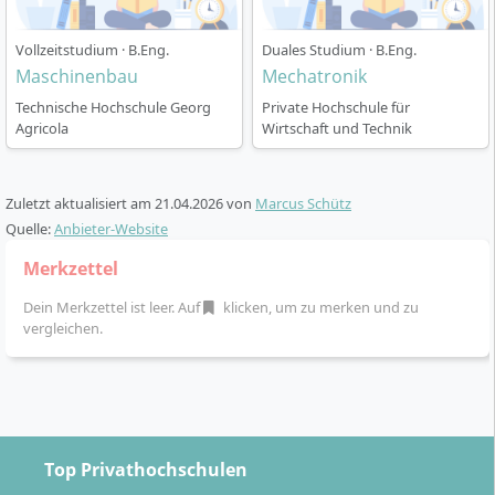
ECTS)
Studienorganisation:
Vorlesungen, Seminare,
Vollzeitstudium · B.Eng.
Duales Studium · B.Eng.
Praktika und Projekte mit engem Praxisbezug
Maschinenbau
Mechatronik
Laborphasen:
Nutzung moderner Labore, z. B.
Technische Hochschule Georg
Private Hochschule für
TCV-Labor für thermische und chemische
Agricola
Wirtschaft und Technik
Verfahrenstechnik
Individuelle Vertiefungen:
Wahlpflichtfächer und
Möglichkeit zur Spezialisierung, z. B. auf
Zuletzt aktualisiert am
21.04.2026
von
Marcus Schütz
Umwelttechnik, Recycling, Food Industry oder
Quelle:
Anbieter-Website
Digitalisierung
Merkzettel
Praxisorientierte Abschlussarbeit:
Häufig in
Zusammenarbeit mit Unternehmen der Branche
Dein Merkzettel ist leer. Auf
klicken, um zu merken und zu
Möglichkeit zum Auslandssemester:
vergleichen.
Unterstützung durch das International Office der
THGA
Die theoretischen Inhalte sind eng mit der praktischen
Anwendung verknüpft. Besonders die Laborarbeit
Top Privathochschulen
spielt eine zentrale Rolle.