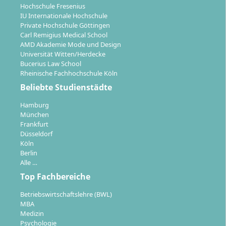
Hochschule Fresenius
IU Internationale Hochschule
Private Hochschule Göttingen
Carl Remigius Medical School
AMD Akademie Mode und Design
Welche Karrierechancen und
Universität Witten/Herdecke
Berufsperspektiven hast du nach dem
Bucerius Law School
Rheinische Fachhochschule Köln
Verfahrenstechnik-Studium?
Beliebte Studienstädte
Hamburg
Absolventinnen und Absolventen des Studiengangs
München
Frankfurt
Verfahrenstechnik stehen vielfältige berufliche
Düsseldorf
Perspektiven offen. Die Ausbildung qualifiziert dich für
Köln
Tätigkeiten in zahlreichen Branchen und bereitet auf
Berlin
den direkten Berufseinstieg oder ein weiterführendes
Alle …
Masterstudium vor.
Top Fachbereiche
Ingenieurinnen und Ingenieure in
Betriebswirtschaftslehre (BWL)
MBA
Produktionsprozessen: Planung, Konstruktion und
Medizin
Überwachung von Anlagen in Chemie, Pharma,
Psychologie