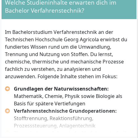
Welche formalen Zulassungsvoraussetzungen
Welche Studieninhalte erwarten dich im
musst du erfüllen?
Bachelor Verfahrenstechnik?
Für die Zulassung zum Bachelor Verfahrenstechnik an
der THGA benötigst du einen der folgenden
Im Bachelorstudium Verfahrenstechnik an der
Abschlüsse:
Technischen Hochschule Georg Agricola erwirbst du
fundiertes Wissen rund um die Umwandlung,
Allgemeine Hochschulreife (Abitur)
Trennung und Nutzung von Stoffen. Du lernst,
Fachhochschulreife
chemische, thermische und mechanische Prozesse
Hochschulzugang für beruflich Qualifizierte
fachlich zu verstehen, zu analysieren und
gemäß der Regelungen des Landes Nordrhein-
anzuwenden. Folgende Inhalte stehen im Fokus:
Westfalen (z. B. abgeschlossene einschlägige
Berufsausbildung mit anschließend mindestens
Grundlagen der Naturwissenschaften:
dreijähriger, fachlich passender Berufserfahrung
Mathematik, Chemie, Physik sowie Biologie als
oder Aufstiegsfortbildung wie Meisterprüfung)
Basis für spätere Vertiefungen
Verfahrenstechnische Grundoperationen:
Ein Numerus clausus (NC) existiert aktuell nicht. Es
Stofftrennung, Reaktionsführung,
müssen keine Studiengebühren gezahlt werden,
Prozesssteuerung, Anlagentechnik
jedoch wird ein Semesterbeitrag erhoben, der das
Thermische und chemische Verfahrenstechnik:
Deutschland-Ticket enthält.