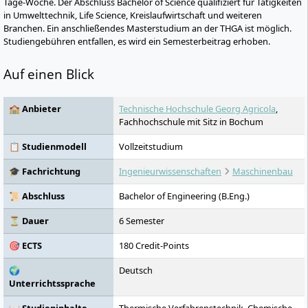
Tage-Woche. Der Abschluss Bachelor of Science qualifiziert für Tätigkeiten
in Umwelttechnik, Life Science, Kreislaufwirtschaft und weiteren
Branchen. Ein anschließendes Masterstudium an der THGA ist möglich.
Studiengebühren entfallen, es wird ein Semesterbeitrag erhoben.
Auf einen Blick
🏫 Anbieter
Technische Hochschule Georg Agricola
,
Fachhochschule mit Sitz in Bochum
📋 Studienmodell
Vollzeitstudium
🎓 Fachrichtung
Ingenieurwissenschaften
Maschinenbau
📜 Abschluss
Bachelor of Engineering (B.Eng.)
⏳ Dauer
6 Semester
🎯 ECTS
180 Credit-Points
🌍
Deutsch
Unterrichtssprache