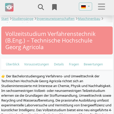
Sprache auswähl
Start
Studiengänge
Ingenieurwissenschaften
Maschinenbau
Verfahrenstechnik
Vollzeitstudium Verfahrenstechnik
(B.Eng.) – Technische Hochschule
Georg Agricola
Überblick
Voraussetzungen
Details
Fragen
Bewertungen
👉 Der Bachelorstudiengang Verfahrens- und Umwelttechnik der
Technischen Hochschule Georg Agricola richtet sich an
Studieninteressierte mit Interesse an Chemie, Physik und Nachhaltigkeit.
Im sechssemestrigen Vollzeit- oder neunsemestrigen Teilzeitstudium
erlernen sie die Grundlagen der Stoffumwandlung, Umwelttechnik sowie
Recycling und Wasseraufbereitung. Die praxisnahe Ausbildung umfasst
experimentelle Laborversuche und Vermittlung von Energieeffizienz und
künstlicher Intelligenz. Das Vollzeitstudium bietet eine neu eingeführte 4-