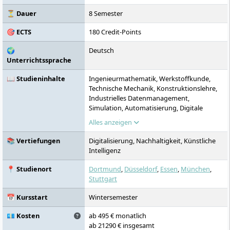
⏳ Dauer
8 Semester
🎯 ECTS
180 Credit-Points
🌍
Deutsch
Unterrichtssprache
📖 Studieninhalte
Ingenieurmathematik, Werkstoffkunde,
Technische Mechanik, Konstruktionslehre,
Industrielles Datenmanagement,
Simulation, Automatisierung, Digitale
Fertigungstechnologie, Industrielle
Alles anzeigen
Betriebssysteme, Softwareentwicklung für
technische Systeme, Qualitätsmanagement
📚 Vertiefungen
Digitalisierung, Nachhaltigkeit, Künstliche
Intelligenz
📍 Studienort
Dortmund
,
Düsseldorf
,
Essen
,
München
,
Stuttgart
📅 Kursstart
Wintersemester
💶 Kosten
ab 495 € monatlich
ab 21290 € insgesamt