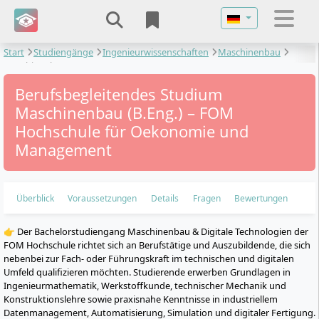
Sprache auswähl
Start
Studiengänge
Ingenieurwissenschaften
Maschinenbau
Maschinenbau
Berufsbegleitendes Studium
Maschinenbau (B.Eng.) – FOM
Hochschule für Oekonomie und
Management
Überblick
Voraussetzungen
Details
Fragen
Bewertungen
👉 Der Bachelorstudiengang Maschinenbau & Digitale Technologien der
FOM Hochschule richtet sich an Berufstätige und Auszubildende, die sich
nebenbei zur Fach- oder Führungskraft im technischen und digitalen
Umfeld qualifizieren möchten. Studierende erwerben Grundlagen in
Ingenieurmathematik, Werkstoffkunde, technischer Mechanik und
Konstruktionslehre sowie praxisnahe Kenntnisse in industriellem
Datenmanagement, Automatisierung, Simulation und digitaler Fertigung.