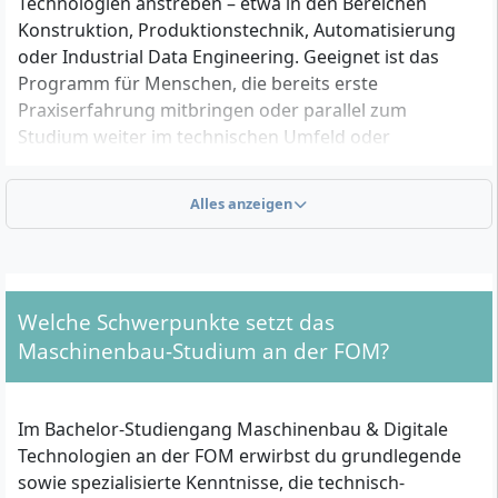
Technologien anstreben – etwa in den Bereichen
Konstruktion, Produktionstechnik, Automatisierung
oder Industrial Data Engineering. Geeignet ist das
Programm für Menschen, die bereits erste
Praxiserfahrung mitbringen oder parallel zum
Studium weiter im technischen Umfeld oder
angrenzenden Tätigkeiten aktiv sein möchten.
Alles anzeigen
Welche formalen Kriterien musst du für die
Zulassung erfüllen?
Um zum Bachelor-Studium Maschinenbau & Digitale
Welche Schwerpunkte setzt das
Technologien an der FOM zugelassen zu werden,
Maschinenbau-Studium an der FOM?
benötigst du nachweisbar eine der folgenden
Qualifikationen:
Im Bachelor-Studiengang Maschinenbau & Digitale
Allgemeine Hochschulreife (Abitur) oder
Technologien an der FOM erwirbst du grundlegende
Fachhochschulreife
sowie spezialisierte Kenntnisse, die technisch-
Oder eine abgeschlossene, mindestens