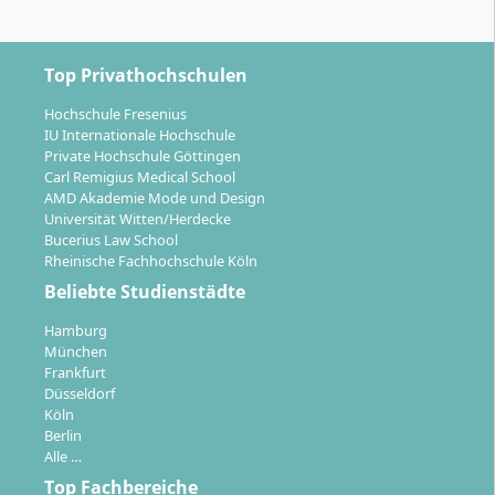
Dozentinnen, Dozenten und Mitstudierenden
steht im Mittelpunkt.
Digitale und internationale Elemente:
Teilnahme
Top Privathochschulen
an Summer Academies internationaler
Hochschule Fresenius
Partnerhochschulen möglich, Leistungen sind
IU Internationale Hochschule
anrechenbar.
Private Hochschule Göttingen
Carl Remigius Medical School
Das Konzept des Studiums ist auf maximale Flexibilität
AMD Akademie Mode und Design
für Berufstätige ausgelegt. Studiendauer und -umfang
Universität Witten/Herdecke
können durch Anrechnung bereits erworbener
Bucerius Law School
Rheinische Fachhochschule Köln
Qualifikationen verkürzt werden.
Beliebte Studienstädte
Hamburg
München
Frankfurt
Düsseldorf
Welche beruflichen Perspektiven eröffnet der
Köln
Abschluss?
Berlin
Alle …
Top Fachbereiche