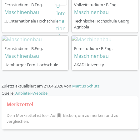
Studium „Campus+“ organisiert. Du lernst abends und
Fernstudium · B.Eng.
Vollzeitstudium · B.Eng.
samstags an Präsenzterminen am Hochschulzentrum
Maschinenbau
Maschinenbau
sowie in ausgewählten Modulen per digitaler Live-
IU Internationale Hochschule
Technische Hochschule Georg
Vorlesung. Vor jedem Semester entscheidest du
Agricola
flexibel, ob du weitere Module digital belegen oder
sogar komplett virtuell studieren möchtest.
Fernstudium · B.Eng.
Fernstudium · B.Eng.
Regelstudienzeit:
7 Semester (3,5 Jahre), 180
Maschinenbau
Maschinenbau
ECTS-Punkte.
Hamburger Fern-Hochschule
AKAD University
Semesterbeginn:
Im März (Sommersemester) und
September (Wintersemester) möglich.
Lehrzeiten:
Vorlesungen am Abend (werktags)
Zuletzt aktualisiert am
21.04.2026
von
Marcus Schütz
und/oder samstags, geeignet zur Vereinbarkeit
Quelle:
Anbieter-Website
mit Beruf oder Ausbildung.
Merkzettel
Optionale Zusatzangebote:
Vorbereitungskurse,
Blockseminare während der Semesterferien,
Dein Merkzettel ist leer. Auf
klicken, um zu merken und zu
Spezialisierungen, kostenfreie SmartStart-Module
vergleichen.
vor dem 1. Semester.
Interaktive Lehre:
Persönlicher Austausch mit