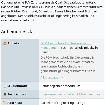
Optional ist eine TÜV-Zertifizierung als Qualitätsbeauftragter möglich.
Das Studium umfasst 180 ECTS-Punkte, dauert sieben Semester und wird
in den Städten Dortmund, Düsseldorf, Essen, München und Stuttgart
angeboten. Der Abschluss Bachelor of Engineering ist staatlich und
international anerkannt.
Auf einen Blick
🏫 Anbieter
FOM Hochschule für Oekonomie und
Management
, Fachhochschule mit Sitz in
Essen
Die FOM Hochschule für Oekonomie &
Management ist eine private, staatlich
anerkannte Fachhochschule in
gemeinnütziger Trägerschaft mit Sitz in
Essen. Sie richtet sich vor allem an
Alles anzeigen
Berufstätige, Auszubildende und dual
Studierende. Das Profil verbindet
📋 Studienmodell
Berufsbegleitendes Studium
berufsbegleitende Studienmodelle, ein
breites Fächerspektrum, zahlreiche
🎓 Fachrichtung
Ingenieurwissenschaften
Maschinenbau
Hochschulzentren und Digitales Live-
Studium.
📜 Abschluss
Bachelor of Engineering (B.Eng.)