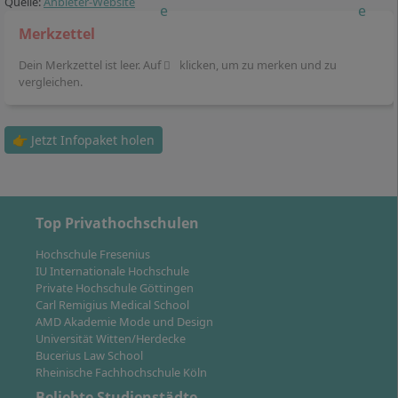
Quelle:
Anbieter-Website
Regelstudienzeit um bis zu 2 Semester bzw. 12
Merkzettel
Monate ohne zusätzliche Kosten verlängern. Das
Teilzeitstudium I eignet sich beispielsweise, wenn
Dein Merkzettel ist leer. Auf
klicken, um zu merken und zu
vergleichen.
Sie neben dem Studium in Teilzeit arbeiten.
Im
Teilzeitstudium II
beträgt die Regelstudienzeit
12 Semester bzw. 72 Monate. Sie können die
👉 Jetzt Infopaket holen
Regelstudienzeit um bis zu 2 Semester bzw. 12
Monate ohne zusätzliche Kosten verlängern. Das
Teilzeitstudium II ist besonders geeignet, wenn Sie
neben Ihrem Fernstudium beruflich stark
Top Privathochschulen
eingebunden sind.
Hochschule Fresenius
Übrigens können Sie im Laufe des Studiums auch ein
IU Internationale Hochschule
Private Hochschule Göttingen
Urlaubssemester
einlegen, ohne zusätzliche Kosten.
Carl Remigius Medical School
AMD Akademie Mode und Design
Universität Witten/Herdecke
Bucerius Law School
Rheinische Fachhochschule Köln
Beliebte Studienstädte