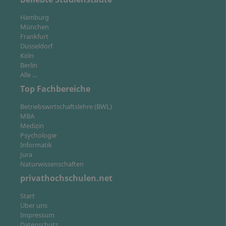
Wie läuft das Onlinestudium an der IU ab?
Hamburg
München
Frankfurt
Düsseldorf
Köln
Berlin
Alle …
Top Fachbereiche
Betriebswirtschaftslehre (BWL)
MBA
Medizin
Psychologie
Informatik
Jura
Naturwissenschaften
privathochschulen.net
Ein Studium, das sich an Ihr Leben anpasst: Im Onlinestudium an
der IU lernen Sie flexibel und digital wann Sie lernen wollen und
Start
wo Sie lernen wollen.
Über uns
Impressum
Im Fernstudium Robotics an der IU Internationalen
Datenschutz