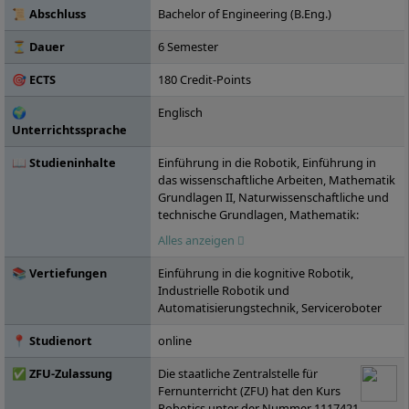
Studierenden ein Netzwerk von
📜 Abschluss
Bachelor of Engineering (B.Eng.)
renommierten Praxispartnern in die
Wirtschaft: über 15.000 Unternehmen
⏳ Dauer
6 Semester
haben bereits erfolgreich mit der IU
🎯 ECTS
180 Credit-Points
kooperiert, darunter die ZURICH
Versicherungen oder Motel One. Die IU, die
🌍
Englisch
2000 gegründet wurde, ist inzwischen in 25
Unterrichtssprache
Städten in Deutschland vertreten.
📖 Studieninhalte
Einführung in die Robotik, Einführung in
das wissenschaftliche Arbeiten, Mathematik
Grundlagen II, Naturwissenschaftliche und
technische Grundlagen, Mathematik:
Lineare Algebra, Grundlagen der
Alles anzeigen
Konstruktion, Fertigungsverfahren
Industrie 4.0, Einführung in die
📚 Vertiefungen
Einführung in die kognitive Robotik,
Programmierung mit Python, Mathematik:
Industrielle Robotik und
Analysis, Technische Mechanik: Statik,
Automatisierungstechnik, Serviceroboter
Elektrotechnik, Projekt: Konstruktion mit
CAD, Sensorik, Signale und Systeme,
📍 Studienort
online
Mechanik - Kinematik, Mechanik - Dynamik,
Kollaboratives Arbeiten,
✅ ZFU-Zulassung
Die staatliche Zentralstelle für
Roboterprogrammierung mit C/C++,
Fernunterricht (ZFU) hat den Kurs
Mechatronische Systeme,
Robotics unter der Nummer 1117421