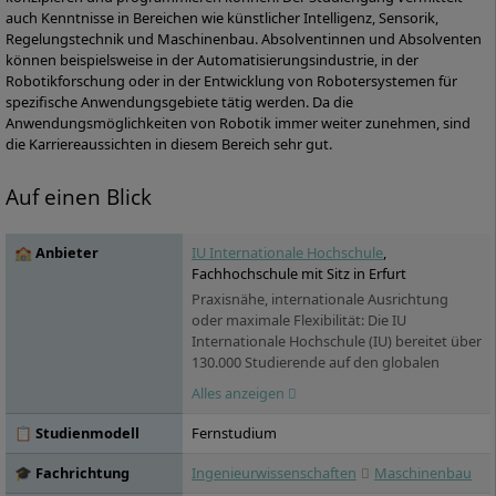
auch Kenntnisse in Bereichen wie künstlicher Intelligenz, Sensorik,
Regelungstechnik und Maschinenbau. Absolventinnen und Absolventen
können beispielsweise in der Automatisierungsindustrie, in der
Robotikforschung oder in der Entwicklung von Robotersystemen für
spezifische Anwendungsgebiete tätig werden. Da die
Anwendungsmöglichkeiten von Robotik immer weiter zunehmen, sind
die Karriereaussichten in diesem Bereich sehr gut.
Auf einen Blick
🏫 Anbieter
IU Internationale Hochschule
,
Fachhochschule mit Sitz in Erfurt
Praxisnähe, internationale Ausrichtung
oder maximale Flexibilität: Die IU
Internationale Hochschule (IU) bereitet über
130.000 Studierende auf den globalen
Arbeitsmarkt vor. Sie versammelt unter
Alles anzeigen
ihrem Dach über 100 Studienprogramme,
die in zwei voneinander unabhängigen
📋 Studienmodell
Fernstudium
Hochschulbereichen angeboten werden:
das IU Duale Studium sowie das IU
🎓 Fachrichtung
Ingenieurwissenschaften
Maschinenbau
Fernstudium. Die IU bietet den