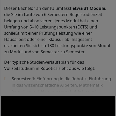
Dieser Bachelor an der IU umfasst
etwa 31 Module
,
Mit Ihrem Bachelor in Robotics arbeiten Sie beispielsweise als
die Sie im Laufe von 6 Semestern Regelstudienzeit
Projektmanager Robotik.
belegen und absolvieren. Jedes Modul hat einen
Umfang von 5–10 Leistungspunkten (ECTS) und
Ins berufsbegleitende Fernstudium Robotics an der IU
schließt mit einer Prüfungsleistung wie einer
Internationalen Hochschule können Sie zugelassen
Hausarbeit oder einer Klausur ab. Insgesamt
werden, wenn Sie entweder ein
Abitur
(die allgemeine
erarbeiten Sie sich so 180 Leistungspunkte von Modul
Hochschulreife), ein Fachabitur oder die
zu Modul und von Semester zu Semester.
fachgebundene Hochschulreife vorlegen.
Der typische Studienverlaufsplan für das
Darüber hinaus können Sie
Robotics auch ohne
Vollzeitstudium in Robotics sieht aus wie folgt:
Abitur
studieren. Um ohne Abitur ins IU-Fernstudium
zugelassen zu werden, legen Sie eine abgeschlossene
Semester 1:
Einführung in die Robotik, Einführung
Aufstiegsfortbildung, etwa zum Staatlich geprüften
in das wissenschaftliche Arbeiten, Mathematik
Betriebswirt bzw. zur Staatlich geprüften
Grundlagen II, Naturwissenschaftliche und
Betriebswirtin, bzw. einen Meisterbrief vor. Sie können
technische Grundlagen, Mathematik: Lineare
auch zugelassen werden, wenn Sie eine
Algebra, Grundlagen der Konstruktion
Berufsausbildung abgeschlossen und im Anschluss an
Semester 2:
Fertigungsverfahren Industrie 4.0,
diese Ausbildung mindestens 3 Jahre in Vollzeit