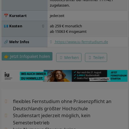
Regelungstechnik, Projekt: Modellierung
zugelassen.
und Simulation von Robotern, Projekt:
Einführung in die Robotersteuerung,
📅 Kursstart
jederzeit
Embedded Systems, Projekt: Robotik,
💶 Kosten
ab 259 € monatlich
Seminar: Mensch-Maschinen-Interaktion,
ab 15063 € insgesamt
Projekt: Angewandte Robotik mit Robotik-
Plattformen, Seminar: Robotik und
🔗 Mehr Infos
https://www.iu-fernstudium.de
Gesellschaft, Maschinen- und
Anlagensicherheit, Wahlpflichtmodul A,
Wahlpflichtmodul B, Wahlpflichtmodul C,
👉 Jetzt Infopaket holen
Merken
Teilen
Bachelorarbeit
flexibles Fernstudium ohne Präsenzpflicht an
Deutschlands größter Hochschule
Studienstart jederzeit möglich, kein
Semesterbetrieb