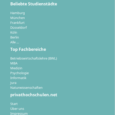
Beliebte Studienstädte
Hamburg
München
Welche beruflichen Perspektiven eröffnen
Frankfurt
sich nach dem Abschluss?
Düsseldorf
Köln
Berlin
Alle …
Als Absolventin oder Absolvent befindest du dich in
Top Fachbereiche
einer
Schlüsselposition für strategisches Wachstum
und Innovation
in Unternehmen aller Branchen.
Betriebswirtschaftslehre (BWL)
MBA
Typische Aufgaben nach dem Master Business
Medizin
Development sind:
Psychologie
Informatik
Entwicklung und Umsetzung von
Jura
Geschäftsmodellen
in Start-ups, KMU und
Naturwissenschaften
Großunternehmen.
privathochschulen.net
Beratung der Geschäftsführung
oder
Start
Vorstandsebene zu Markterweiterungen und
Über uns
Digitalisierungsvorhaben.
Impressum