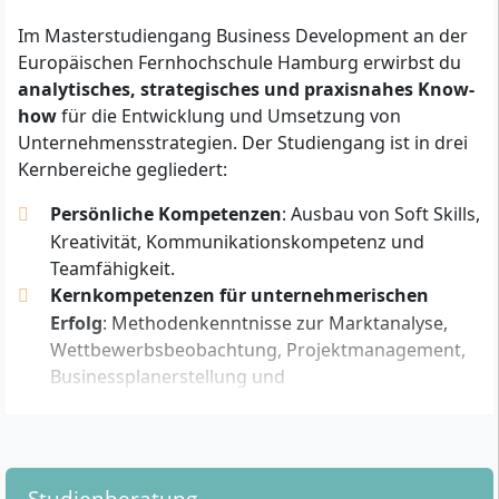
Welche formalen Zugangsvoraussetzungen gelten
für das Fernstudium?
Im Masterstudiengang Business Development an der
Europäischen Fernhochschule Hamburg erwirbst du
Du benötigst für die Zulassung zum Master Business
analytisches, strategisches und praxisnahes Know-
Development einen
abgeschlossenen ersten
how
für die Entwicklung und Umsetzung von
Hochschulabschluss
(z. B. Bachelor oder Diplom) in
Unternehmensstrategien. Der Studiengang ist in drei
beliebiger Fachrichtung sowie
Berufserfahrung
.
Kernbereiche gegliedert:
Zusätzlich werden
Englischkenntnisse
vorausgesetzt,
da ein Teil der Literatur und Studieninhalte in
Persönliche Kompetenzen
: Ausbau von Soft Skills,
englischer Sprache vermittelt wird. Ein
Numerus
Kreativität, Kommunikationskompetenz und
clausus (NC) wird nicht verlangt
. Falls du über keinen
Teamfähigkeit.
ersten Hochschulabschluss verfügst, kannst du dich
Kernkompetenzen für unternehmerischen
über das
Master-Einstiegsprogramm
mit
Erfolg
: Methodenkenntnisse zur Marktanalyse,
entsprechender qualifizierter Berufserfahrung und
Wettbewerbsbeobachtung, Projektmanagement,
einer Eignungsprüfung bewerben.
Businessplanerstellung und
Unternehmensstrukturierung.
Für das erfolgreiche Absolvieren des Studiengangs
Strategisches Management von
solltest du ein ausgeprägtes
systematisch-
Geschäftsfeldern
: Entwicklung strategischer
analytisches Denkvermögen
mitbringen und bereit
Geschäftsmodelle, Implementierung neuer
sein, komplexe unternehmerische Zusammenhänge
Studienberatung