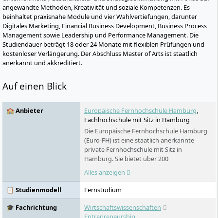
angewandte Methoden, Kreativität und soziale Kompetenzen. Es
beinhaltet praxisnahe Module und vier Wahlvertiefungen, darunter
Digitales Marketing, Financial Business Development, Business Process
Management sowie Leadership und Performance Management. Die
Studiendauer beträgt 18 oder 24 Monate mit flexiblen Prüfungen und
kostenloser Verlängerung. Der Abschluss Master of Arts ist staatlich
anerkannt und akkreditiert.
Auf einen Blick
🏫 Anbieter
Europäische Fernhochschule Hamburg
,
Fachhochschule mit Sitz in Hamburg
Die Europäische Fernhochschule Hamburg
(Euro-FH) ist eine staatlich anerkannte
private Fernhochschule mit Sitz in
Hamburg. Sie bietet über 200
Studienprogramme in verschiedenen
Alles anzeigen
Fachbereichen an – berufsbegleitend,
flexibel und digital. Als Teil der Klett Gruppe
📋 Studienmodell
Fernstudium
legt sie besonderen Wert auf persönliche
Betreuung, innovative Lernformate wie die
🎓 Fachrichtung
Wirtschaftswissenschaften
KI-Lernbegleiterin KILEA und internationale
Entrepreneurship