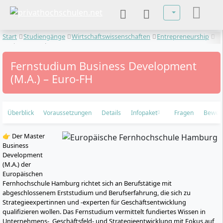
Sprache auswä
Start
Studiengänge
Wirtschaftswissenschaften
Entrepreneurship
Business Development
Fernstudium Business Development
(M.A.) – Euro-FH
Überblick
Voraussetzungen
Details
Infopaket
Fragen
Bewer
👉 Der Master
Business
Development
(M.A.) der
Europäischen
Fernhochschule Hamburg richtet sich an Berufstätige mit
abgeschlossenem Erststudium und Berufserfahrung, die sich zu
Strategieexpertinnen und -experten für Geschäftsentwicklung
qualifizieren wollen. Das Fernstudium vermittelt fundiertes Wissen in
Unternehmens-, Geschäftsfeld- und Strategieentwicklung mit Fokus auf