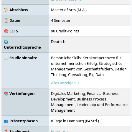
Studienoptionen. Die Euro-FH ermöglicht
ein Studium auch ohne Abitur sowie den
📜 Abschluss
Master of Arts (M.A.)
Zugang zum Masterstudium ohne
Erststudium.
⏳ Dauer
4 Semester
🎯 ECTS
90 Credit-Points
🌍
Deutsch
Unterrichtssprache
📖 Studieninhalte
Persönliche Skills, Kernkompetenzen für
unternehmerischen Erfolg, Strategisches
Management von Geschäftsfeldern, Design
Thinking, Consulting, Big Data,
Digitalisierung, Praxisseminare,
Alles anzeigen
Businessplan und Product Launch,
Marktanalyse
📚 Vertiefungen
Digitales Marketing, Financial Business
Development, Business Process
Management, Leadership und Performance
Management
👥 Präsenzphasen
8 Tage in Hamburg (64 Std.)
📍 Studienort
Hamburg