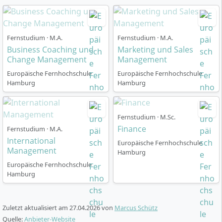
Businessplans und simulierte
Vorstandspräsentationen vertiefen die Anwendung
deiner Kenntnisse.
Fernstudium · M.A.
Fernstudium · M.A.
Business Coaching und
Marketing und Sales
Change Management
Management
Europäische Fernhochschule
Europäische Fernhochschule
Hamburg
Hamburg
Wie läuft das Studium ab und wie ist es
organisiert?
Fernstudium · M.Sc.
Finance
Fernstudium · M.A.
International
Das Studium im Master Business Development ist als
Europäische Fernhochschule
Management
Hamburg
berufsbegleitendes Fernstudium
konzipiert und
Europäische Fernhochschule
besonders flexibel gestaltet. Du kannst jederzeit
Hamburg
starten und das individuelle Lerntempo selbst
bestimmen. Die Studiendauer beträgt
24 Monate
,
wahlweise lässt sich das Studium auch schneller (in 18
Zuletzt aktualisiert am
27.04.2026
von
Marcus Schütz
Monaten) absolvieren oder kostenfrei um bis zu 12
Quelle:
Anbieter-Website