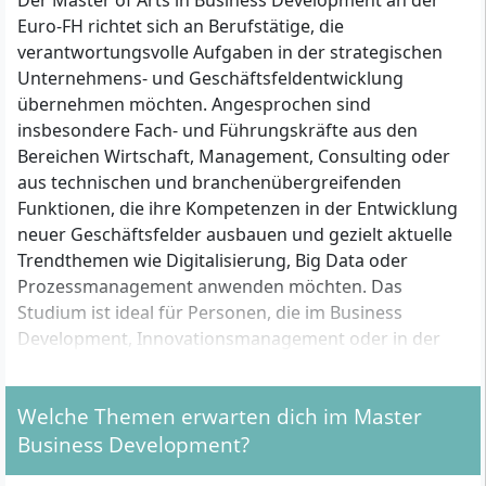
Der Master of Arts in Business Development an der
Euro-FH richtet sich an Berufstätige, die
verantwortungsvolle Aufgaben in der strategischen
Unternehmens- und Geschäftsfeldentwicklung
übernehmen möchten. Angesprochen sind
insbesondere Fach- und Führungskräfte aus den
Bereichen Wirtschaft, Management, Consulting oder
aus technischen und branchenübergreifenden
Funktionen, die ihre Kompetenzen in der Entwicklung
neuer Geschäftsfelder ausbauen und gezielt aktuelle
Trendthemen wie Digitalisierung, Big Data oder
Prozessmanagement anwenden möchten. Das
Studium ist ideal für Personen, die im Business
Development, Innovationsmanagement oder in der
strategischen Planung tätig werden wollen oder sich
für eine Karriere im Management qualifizieren
Welche Themen erwarten dich im Master
möchten.
Business Development?