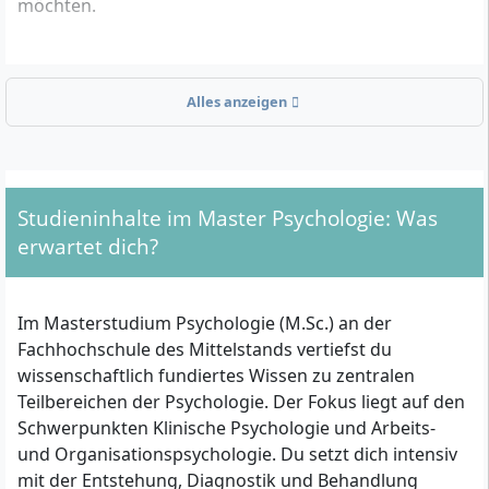
möchten.
Welche Zugangsvoraussetzungen gelten?
Alles anzeigen
Um zum Master Psychologie zugelassen zu werden,
benötigst du folgende Nachweise:
Ein abgeschlossenes Bachelorstudium in einem
Studieninhalte im Master Psychologie: Was
psychologischen oder sozialwissenschaftlichen
erwartet dich?
Studiengang, im Bereich Soziale Arbeit oder einen
vergleichbaren akademischen Abschluss (z. B.
Magister oder Diplom).
Im Masterstudium Psychologie (M.Sc.) an der
Hast du keinen Bachelor in Psychologie, musst du
Fachhochschule des Mittelstands vertiefst du
innerhalb deines Erststudiums mindestens
wissenschaftlich fundiertes Wissen zu zentralen
folgende Leistungen nachweisen:
Teilbereichen der Psychologie. Der Fokus liegt auf den
Mindestens 6 ECTS-Punkte im Bereich Klinische
Schwerpunkten Klinische Psychologie und Arbeits-
Psychologie
und Organisationspsychologie. Du setzt dich intensiv
Mindestens 6 ECTS-Punkte in Statistik
mit der Entstehung, Diagnostik und Behandlung