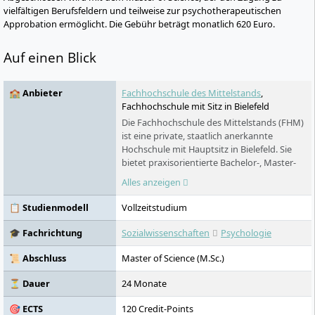
vielfältigen Berufsfeldern und teilweise zur psychotherapeutischen
Approbation ermöglicht. Die Gebühr beträgt monatlich 620 Euro.
Auf einen Blick
🏫 Anbieter
Fachhochschule des Mittelstands
,
Fachhochschule mit Sitz in Bielefeld
Die Fachhochschule des Mittelstands (FHM)
ist eine private, staatlich anerkannte
Hochschule mit Hauptsitz in Bielefeld. Sie
bietet praxisorientierte Bachelor-, Master-
und Promotionsprogramme in Bereichen
Alles anzeigen
wie Wirtschaft, Psychologie, Pädagogik,
Kommunikation, Gesundheit, Technologie
📋 Studienmodell
Vollzeitstudium
und Sport an. Das Studienangebot umfasst
Präsenz-, Fern- und virtuelle Live-
🎓 Fachrichtung
Sozialwissenschaften
Psychologie
Studienformate sowie berufsbegleitende
und duale Modelle. Alle Studiengänge sind
📜 Abschluss
Master of Science (M.Sc.)
NC-frei und teilweise auch ohne Abitur
zugänglich. Ein besonderes Merkmal ist das
⏳ Dauer
24 Monate
praxisnahe Kompetenzmodell der FHM
🎯 ECTS
120 Credit-Points
sowie ihre starke Mittelstandsforschung.