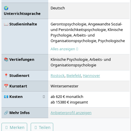
Die FHM betreibt neun Standorte in
🌍
Deutsch
Deutschland und einen digitalen Campus.
Unterrichtssprache
📖 Studieninhalte
Gerontopsychologie, Angewandte Sozial-
und Persönlichkeitspsychologie, Klinische
Psychologie, Arbeits- und
Organisationspsychologie, Psychologische
Diagnostik, Multivariate Analysemethoden,
Alles anzeigen
Grundlagen der Evaluationsforschung,
Projektarbeit / Forschungspraktikum,
📚 Vertiefungen
Klinische Psychologie, Arbeits- und
Projektmodul: Empirisches Projekt und
Organisationspsychologie
Publizieren, Psychotherapeutische
Interventionen
📍 Studienort
Rostock
,
Bielefeld
,
Hannover
📅 Kursstart
Wintersemester
💶 Kosten
ab 620 € monatlich
ab 15380 € insgesamt
🔗 Mehr Infos
Anbieterprofil anzeigen
Merken
Teilen