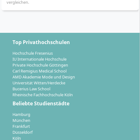
Tutorien.
vergleichen.
Projektarbeiten sowie ein empirisches
Forschungsprojekt sind integraler Bestandteil des
Studienverlaufs.
Im letzten Studienabschnitt erstellst du deine
Masterarbeit zu einer praxisbezogenen,
Top Privathochschulen
wissenschaftlichen Fragestellung.
Hochschule Fresenius
Der Studienstart ist im Oktober möglich. Die
IU Internationale Hochschule
Lehrveranstaltungen folgen einer strukturierten
Private Hochschule Göttingen
Carl Remigius Medical School
Zeitplanung und festen Fristen für
AMD Akademie Mode und Design
Prüfungsleistungen. Kleine Studiengruppen und eine
Universität Witten/Herdecke
enge persönliche Betreuung erleichtern dir das
Bucerius Law School
Rheinische Fachhochschule Köln
Lernen.
Beliebte Studienstädte
Hamburg
München
Frankfurt
Vielfältige Karrierechancen nach dem
Düsseldorf
Köln