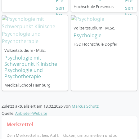
Hochschule Fresenius
Der Master Psychologie ist als Vollzeitstudium mit
Vollzeitstudium · M.Sc.
einer Regelstudienzeit von 24 Monaten (vier Trimester,
Psychologie
120 ECTS) angelegt. Die FHM setzt auf ein Kombi-
Modell: Präsenzveranstaltungen am Campus werden
HSD Hochschule Döpfer
Vollzeitstudium · M.Sc.
durch virtuelle Live-Vorlesungen ergänzt, einzelne
Psychologie mit
Module bearbeitest du selbstständig im Rahmen von
Schwerpunkt Klinische
E-Learning.
Psychologie und
Psychotherapie
Präsenzphasen finden am jeweiligen Campus statt,
Medical School Hamburg
sodass persönlicher Austausch mit Lehrenden und
Studierenden möglich bleibt.
Live-Online-Vorlesungen bieten dir örtliche
Zuletzt aktualisiert am
13.02.2026
von
Marcus Schütz
Flexibilität und ermöglichen die Teilnahme aus
Quelle:
Anbieter-Website
dem Homeoffice.
Selbststudium via Online-Campus, unterstützt
Merkzettel
durch digitale Lernmaterialien, Aufgaben und
Dein Merkzettel ist leer. Auf
klicken, um zu merken und zu