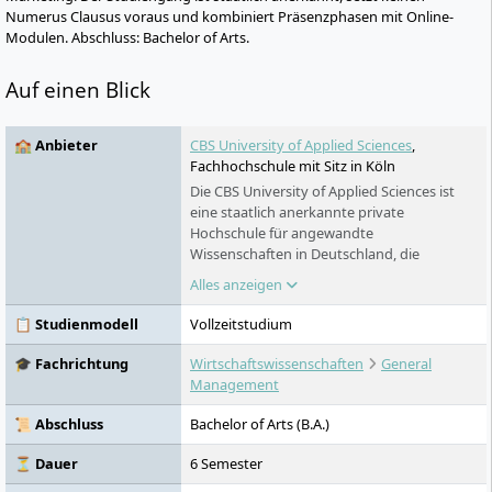
Numerus Clausus voraus und kombiniert Präsenzphasen mit Online-
Modulen. Abschluss: Bachelor of Arts.
Auf einen Blick
🏫 Anbieter
CBS University of Applied Sciences
,
Fachhochschule mit Sitz in Köln
Die CBS University of Applied Sciences ist
eine staatlich anerkannte private
Hochschule für angewandte
Wissenschaften in Deutschland, die
praxisorientierte Studiengänge in Bereichen
Alles anzeigen
wie Management, Gesundheit, Soziales und
Pädagogik anbietet. Als digitale
📋 Studienmodell
Vollzeitstudium
Präsenzhochschule kombiniert sie
Campusvorlesungen, Onlineformate und
🎓 Fachrichtung
Wirtschaftswissenschaften
General
Selbststudium zu einem flexiblen
Management
Lernkonzept. Mit rund 1.300
Unternehmenspartnern, individueller
📜 Abschluss
Bachelor of Arts (B.A.)
Karriereförderung und internationaler
Akkreditierung bereitet sie Studierende
⏳ Dauer
6 Semester
gezielt auf den Berufseinstieg in