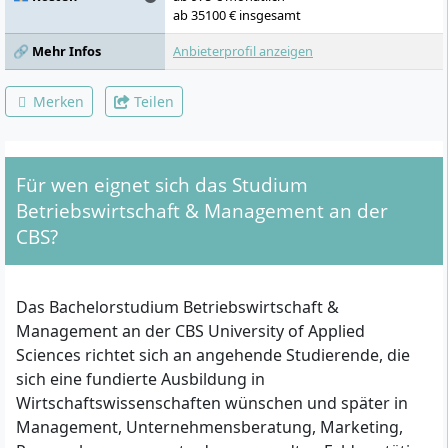
Management, Innovationen &
ab 35100 € insgesamt
Digitalisierung, Spezialisierung,
🔗 Mehr Infos
Anbieterprofil anzeigen
Spezialisierung, Teamarbeit &
Teamentwicklung, Englisch, 2.
Fremdsprache/Kultur & Mgmt., Business
Merken
Teilen
Simulation Game, Spezialisierung,
Spezialisierung, Wahlkurs,
Projektmanagement, Englisch, 2.
Fremdsprache/Kultur & Mgmt., Business
Für wen eignet sich das Studium
Project, Vorbereitung Bachelorarbeit,
Spezialisierung, Spezialisierung, Wahlkurs,
Betriebswirtschaft & Management an der
Moderation & Verkaufsgespräche, Englisch,
CBS?
2. Fremdsprache/Kultur & Mgmt.,
Bachelorarbeit, Spezialisierung,
Spezialisierung, Trainingscamp für Young
Professionals, Englisch, 2.
Das Bachelorstudium Betriebswirtschaft &
Fremdsprache/Kultur & Mgmt.
Management an der CBS University of Applied
Sciences richtet sich an angehende Studierende, die
sich eine fundierte Ausbildung in
Wirtschaftswissenschaften wünschen und später in
Management, Unternehmensberatung, Marketing,