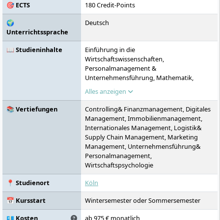
🎯 ECTS
180 Credit-Points
zukunftsorientierten Branchen vor. Die CBS
ist Teil der Klett-Gruppe und agiert unter
🌍
Deutsch
dem Leitbild „Creating Tomorrow“.
Unterrichtssprache
📖 Studieninhalte
Einführung in die
Wirtschaftswissenschaften,
Personalmanagement &
Unternehmensführung, Mathematik,
Statistik, Wirtschaftsrecht,
Alles anzeigen
Wirtschaftsinformatik, Buchführung,
Bilanzierung, Englisch, 2.
📚 Vertiefungen
Controlling& Finanzmanagement, Digitales
Fremdsprache/Kultur & Mgmt., Selbst- &
Management, Immobilienmanagement,
Zeitmanagement, Kosten- &
Internationales Management, Logistik&
Leistungsrechnung, Investition &
Supply Chain Management, Marketing
Finanzierung, Mikroökonomie, Angewandte
Management, Unternehmensführung&
Mikroökonomie, Empirisches &
Personalmanagement,
Wissenschaftliches Arbeiten, Quantitative
Wirtschaftspsychologie
Methodenkompetenz, Beschaffung &
Logistik, Marketing & Marktforschung,
📍 Studienort
Köln
Kommunikation & Gesprächsführung,
Englisch, 2. Fremdsprache/Kultur & Mgmt.,
📅 Kursstart
Wintersemester oder Sommersemester
Makroökonomie, Angewandte
Makroökonomie, Strategisches
💶 Kosten
ab 975 € monatlich