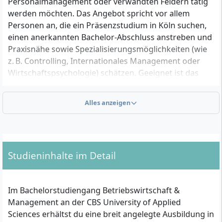
Personalmanagement oder verwandten Feldern tätig
werden möchten. Das Angebot spricht vor allem
Personen an, die ein Präsenzstudium in Köln suchen,
einen anerkannten Bachelor-Abschluss anstreben und
Praxisnähe sowie Spezialisierungsmöglichkeiten (wie
z. B. Controlling, Internationales Management oder
Wirtschaftspsychologie) schätzen. Geeignet ist das
Studium sowohl für Abiturientinnen und Abiturienten
als auch für Bewerbende mit Fachhochschulreife oder
Alles anzeigen
vergleichbarer Qualifikation, die eine breite
betriebswirtschaftliche Basis mit vielfältigen
Spezialisierungsoptionen und Anwendungsbezug in
einer modernen, international ausgerichteten
Studieninhalte im Detail
Hochschule verbinden möchten.
Im Bachelorstudiengang Betriebswirtschaft &
Zulassungsvoraussetzungen im Überblick
Management an der CBS University of Applied
Allgemeine Hochschulreife
(Abitur) oder
Sciences erhältst du eine breit angelegte Ausbildung in