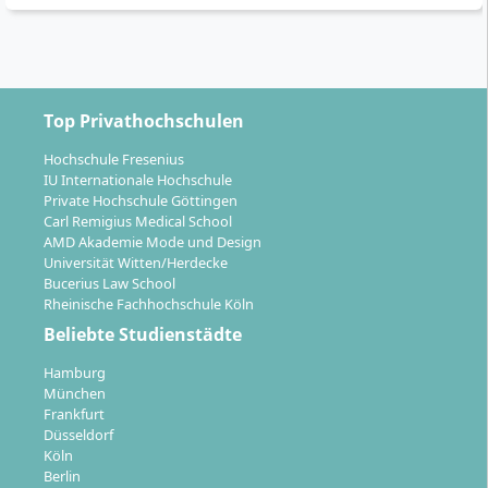
Studienablauf
Das Vollzeitstudium Betriebswirtschaft &
Management dauert 6 Semester und ist
Top Privathochschulen
campusbasiert in Köln organisiert. Du studierst
Hochschule Fresenius
überwiegend in Präsenz und profitierst zugleich von
IU Internationale Hochschule
digitalen Lernanteilen. Der Studienstart ist zum
Private Hochschule Göttingen
Winter- und zum Sommersemester möglich.
Carl Remigius Medical School
AMD Akademie Mode und Design
Die ersten zwei Semester sind für den Erwerb
Universität Witten/Herdecke
Bucerius Law School
betriebswirtschaftlicher Grundlagen und
Rheinische Fachhochschule Köln
Methoden vorgesehen.
Beliebte Studienstädte
Ab dem dritten Semester vertiefst du dein Wissen
in selbst gewählten Spezialisierungen und
Hamburg
bearbeitest praxisnahe Projekte.
München
Frankfurt
Im weiteren Verlauf des Studiums erwarten dich
Düsseldorf
regelmäßige Praxisphasen: Business Simulation
Köln
Game, Business Project und Praktikum.
Berlin