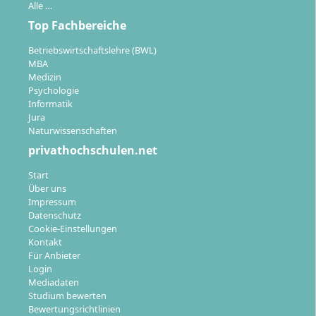
Alle …
Sprachkurse (Englisch und eine zweite
Fremdsprache) sowie Soft Skills sind fester
Top Fachbereiche
Bestandteil jedes Semesters.
Betriebswirtschaftslehre (BWL)
Das Studium schließt mit der Bachelorarbeit im
MBA
sechsten Semester ab.
Medizin
Psychologie
Informatik
Jura
Naturwissenschaften
privathochschulen.net
Karrierechancen & Berufsmöglichkeiten
Start
Über uns
Impressum
Mit dem Abschluss Bachelor of Arts in
Datenschutz
Betriebswirtschaft & Management qualifizierst du dich
Cookie-Einstellungen
für vielfältige Berufsfelder in Unternehmen aller
Kontakt
Für Anbieter
Branchen. Zu den typischen Einsatzgebieten zählen:
Login
Mediadaten
Marketingmanagement:
Entwicklung und
Studium bewerten
Umsetzung von Marketingstrategien,
Bewertungsrichtlinien