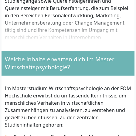
Studiengänge sowie Quereinsteigerinnen und
Quereinsteiger mit Berufserfahrung, die zum Beispiel
in den Bereichen Personalentwicklung, Marketing,
Unternehmensberatung oder Change Management
tätig sind und ihre Kompetenzen im Umgang mit
menschlichem Verhalten in Unternehmen
wissenschaftlich fundiert ausbauen wollen.
Welche Inhalte erwarten dich im Master
Welche formalen Zugangsvoraussetzungen gelten
Wirtschaftspsychologie?
für das Studium?
Für eine Zulassung zum Master
Im Masterstudium Wirtschaftspsychologie an der FOM
Wirtschaftspsychologie (M.Sc.) an der FOM
Hochschule erwirbst du umfassende Kenntnisse, um
Hochschule benötigst du einen ersten
menschliches Verhalten in wirtschaftlichen
Hochschulabschluss (Bachelor, Diplom, Magister oder
Zusammenhängen zu analysieren, zu verstehen und
Staatsexamen). Anhand deiner Vorqualifikationen sind
gezielt zu beeinflussen. Zu den zentralen
folgende Kriterien zu erfüllen:
Studieninhalten gehören:
Ein Studienabschluss mit mindestens 40 ECTS-