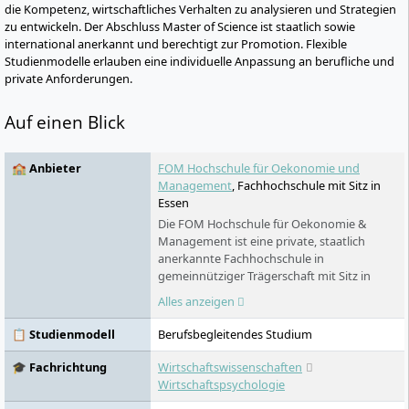
die Kompetenz, wirtschaftliches Verhalten zu analysieren und Strategien
zu entwickeln. Der Abschluss Master of Science ist staatlich sowie
international anerkannt und berechtigt zur Promotion. Flexible
Studienmodelle erlauben eine individuelle Anpassung an berufliche und
private Anforderungen.
Auf einen Blick
🏫 Anbieter
FOM Hochschule für Oekonomie und
Management
, Fachhochschule mit Sitz in
Essen
Die FOM Hochschule für Oekonomie &
Management ist eine private, staatlich
anerkannte Fachhochschule in
gemeinnütziger Trägerschaft mit Sitz in
Essen. Sie richtet sich vor allem an
Alles anzeigen
Berufstätige, Auszubildende und dual
Studierende. Das Profil verbindet
📋 Studienmodell
Berufsbegleitendes Studium
berufsbegleitende Studienmodelle, ein
breites Fächerspektrum, zahlreiche
🎓 Fachrichtung
Wirtschaftswissenschaften
Hochschulzentren und Digitales Live-
Wirtschaftspsychologie
Studium.