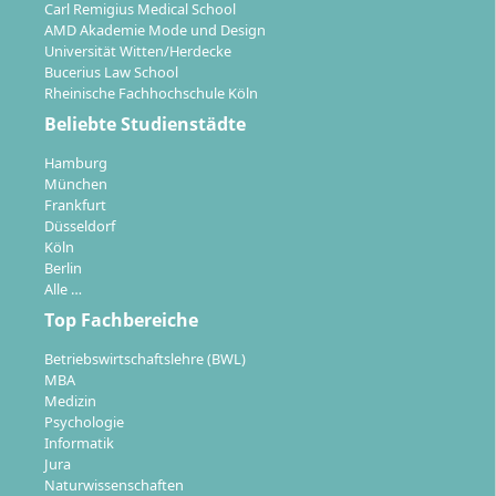
Carl Remigius Medical School
AMD Akademie Mode und Design
Universität Witten/Herdecke
Bucerius Law School
Rheinische Fachhochschule Köln
Welche beruflichen Perspektiven eröffnet dir
Beliebte Studienstädte
der Abschluss?
Hamburg
München
Frankfurt
Düsseldorf
Mit dem Masterabschluss in Wirtschaftspsychologie
Köln
stehen dir zahlreiche Möglichkeiten in
Berlin
verantwortungsvollen Positionen offen. Typische
Alle …
Berufs- und Karrierewege sind:
Top Fachbereiche
Personalentwicklung und -beratung
Betriebswirtschaftslehre (BWL)
Change Management und
MBA
Medizin
Organisationsentwicklung
Psychologie
Marktanalyse, Marketing und
Informatik
Konsumentenforschung
Jura
Naturwissenschaften
Mediation und Konfliktmanagement im