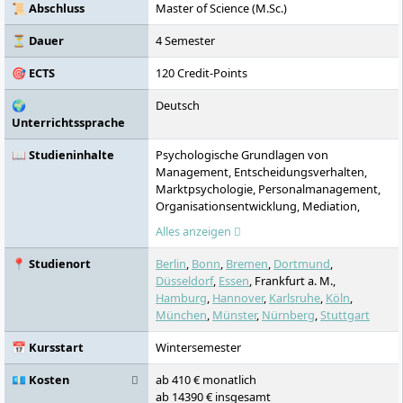
📜 Abschluss
Master of Science (M.Sc.)
⏳ Dauer
4 Semester
🎯 ECTS
120 Credit-Points
🌍
Deutsch
Unterrichtssprache
📖 Studieninhalte
Psychologische Grundlagen von
Management, Entscheidungsverhalten,
Marktpsychologie, Personalmanagement,
Organisationsentwicklung, Mediation,
psychologische Gesprächsführung,
Alles anzeigen
empirische Sozialforschung, Leadership,
Selbstmanagement
📍 Studienort
Berlin
,
Bonn
,
Bremen
,
Dortmund
,
Düsseldorf
,
Essen
, Frankfurt a. M.,
Hamburg
,
Hannover
,
Karlsruhe
,
Köln
,
München
,
Münster
,
Nürnberg
,
Stuttgart
📅 Kursstart
Wintersemester
💶 Kosten
ab 410 € monatlich
ab 14390 € insgesamt