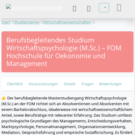
Sprache auswä
Start
Studiengänge
Wirtschaftswissenschaften
Wirtschaftspsychologie
Wirtschaftspsychologie
Berufsbegleitendes Studium
Wirtschaftspsychologie (M.Sc.) – FOM
Hochschule für Oekonomie und
Management
Überblick
Voraussetzungen
Details
Fragen
Bewertungen
👉 Der berufsbegleitende Masterstudiengang Wirtschaftspsychologie
(M.Sc.) an der FOM richtet sich an Absolventinnen und Absolventen mit
einem Bachelorabschluss, idealerweise mit wirtschaftswissenschaftlichem
Anteil, sowie Berufstätige mit relevanter Erfahrung. Das Studium umfasst
psychologische Grundlagen des Managements, Entscheidungsverhalten,
Marktpsychologie, Personalmanagement, Organisationsentwicklung,
Mediation, Gesprächsführung und empirische Sozialforschung. Es fördert