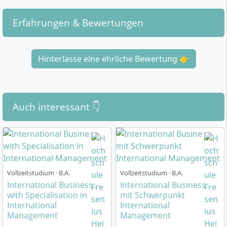
Lerntechniken
Erfahrungen & Bewertungen
International Business Management: Grundlagen der
Betriebswirtschaft, Entrepreneurship und
volkswirtschaftliche Zusammenhänge im globalen
Hinterlasse eine ehrliche Bewertung 👉
Kontext
Mathematik: Finanzmathematik, lineare Algebra,
Differential- und Integralrechnung
Auch interessant 👇
Human Resources & Leadership:
Personalmanagement, Organisations- und
Veränderungsmanagement, nachhaltige Führung
Projektmanagement: Prozess und Methoden, KI und
Agilität im Projektmanagement
Vollzeitstudium · B.A.
Vollzeitstudium · B.A.
International Business
International Business
Business Communication Skills: Schriftliche und
with Specialisation in
mit Schwerpunkt
mündliche Geschäftskommunikation,
International
International
Verhandlungstechniken, Präsentationskompetenz
Management
Management