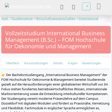
Sprache auswä
Start
Studiengänge
Wirtschaftswissenschaften
International
Management
International Business Management
Vollzeitstudium International Business
Management (B.Sc.) – FOM Hochschule
für Oekonomie und Management
Überblick
Voraussetzungen
Details
Fragen
Bewertungen
👉 Der Bachelorstudiengang „International Business Management“ der
FOM Hochschule für Oekonomie & Management bereitet Studierende
gezielt auf die Herausforderungen einer globalisierten Wirtschaft vor. Im
Fokus stehen fundiertes betriebswirtschaftliches Wissen, internationale
Marktorientierung sowie die Entwicklung interkultureller Kompetenzen.
Der Studiengang vereint moderne Präsenzlehre auf dem Campus
Düsseldorf mit digitalen Modulen und fördert so Praxisnähe, Vernetzung
und Flexibilität. Fachmodule in englischer Sprache ermöglichen es,