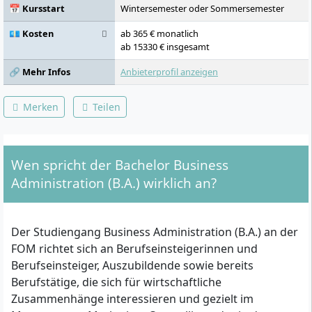
Wirtschaftsenglisch, Operatives Controlling,
📅 Kursstart
Wintersemester oder Sommersemester
Unternehmensorganisation /
Personalmanagement, Trendforschung &
💶 Kosten
ab 365 € monatlich
Innovation, Projektmanagement & IT-
ab 15330 € insgesamt
Grundlagen, Wissenschaftliche Methoden –
🔗 Mehr Infos
Anbieterprofil anzeigen
Qualitativ, Sanierungsmanagement,
Bachelorarbeit / Kolloquium
Merken
Teilen
Wen spricht der Bachelor Business
Administration (B.A.) wirklich an?
Der Studiengang Business Administration (B.A.) an der
FOM richtet sich an Berufseinsteigerinnen und
Berufseinsteiger, Auszubildende sowie bereits
Berufstätige, die sich für wirtschaftliche
Zusammenhänge interessieren und gezielt im