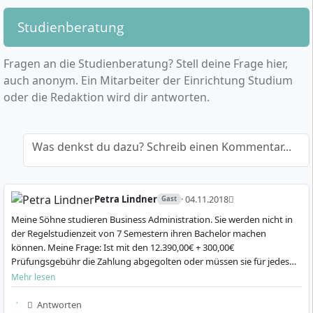
Für das Studium solltest du folgende persönliche
effizient zu steuern.
Studienberatung
Voraussetzungen mitbringen:
Führungskompetenz
: Du übst, Teams anzuleiten,
Mitarbeiterinnen und Mitarbeiter zu motivieren
Grundinteresse an betriebswirtschaftlichen
Fragen an die Studienberatung? Stell deine Frage hier,
und als angehende Führungskraft zu agieren.
Themen und wirtschaftlichen Zusammenhängen
auch anonym. Ein Mitarbeiter der Einrichtung Studium
Unternehmerische Entscheidungen
: Du
Eigenmotivation und Zeitmanagement, um
oder die Redaktion wird dir antworten.
erarbeitest dir Methoden für
Studium, Job und privates Umfeld zu koordinieren
Strategieentwicklung, Entscheidungsfindung und
Bereitschaft zur aktiven Teilnahme an Präsenz-
das Management komplexer Situationen.
oder Online-Veranstaltungen
Was denkst du dazu? Schreib einen Kommentar...
Aktuelle Themen
: Es werden Schwerpunkte wie
Lernbereitschaft, analytisches Denken und
digitale Transformation, Nachhaltigkeit und
Grundkenntnisse in Mathematik
Künstliche Intelligenz angeboten – durch
Teamfähigkeit und Kommunikationsvermögen,
Wahlmodule und Spezialisierungen kannst du
Petra Lindner
· 04.11.2018
Gast
etwa für Gruppenarbeiten und Präsentationen
Interessen gezielt vertiefen.
Meine Söhne studieren Business Administration. Sie werden nicht in
Offenheit für digitale Lernformate und neue
Internationalität & interkulturelle Kompetenz
:
der Regelstudienzeit von 7 Semestern ihren Bachelor machen
technische Tools
können. Meine Frage: Ist mit den 12.390,00€ + 300,00€
Optional kannst du an Summer und Spring
Prüfungsgebühr die Zahlung abgegolten oder müssen sie für jedes
Schools im Ausland teilnehmen und deine
Semester, das sie länger zum Bachelor benötigen, weit…
Mehr lesen
Fremdsprachen sowie interkulturelle Fähigkeiten
ausbauen.
Antworten