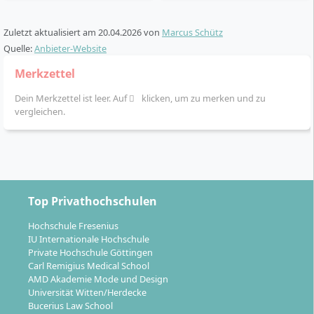
Zuletzt aktualisiert am
20.04.2026
von
Marcus Schütz
Quelle:
Anbieter-Website
Welche Karrierewege eröffnet dir das B.A.-
Merkzettel
Studium Business Administration?
Dein Merkzettel ist leer. Auf
klicken, um zu merken und zu
vergleichen.
Nach deinem Abschluss stehen dir vielseitige
Berufsmöglichkeiten offen. Typische Einsatzbereiche
sind:
Management und Unternehmensführung
: Du
Top Privathochschulen
bist qualifiziert für die Übernahme von Leitungs-
Hochschule Fresenius
und Führungsaufgaben in Unternehmen aller
IU Internationale Hochschule
Branchen.
Private Hochschule Göttingen
Marketing & Vertrieb
: Du arbeitest in der
Carl Remigius Medical School
AMD Akademie Mode und Design
Entwicklung von Marketingstrategien,
Universität Witten/Herdecke
Produktmanagement oder im Key Account
Bucerius Law School