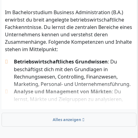
oder die Fachhochschulreife (Fachabitur).
Im Bachelorstudium Business Administration (B.A.)
Du hast eine abgeschlossene anerkannte
erwirbst du breit angelegte betriebswirtschaftliche
Berufsausbildung
und
mindestens drei Jahre
Fachkenntnisse. Du lernst die zentralen Bereiche eines
Berufserfahrung nach dem Abschluss der
Unternehmens kennen und verstehst deren
Ausbildung.
Zusammenhänge. Folgende Kompetenzen und Inhalte
Du hast eine
Aufstiegsfortbildung
abgeschlossen,
stehen im Mittelpunkt:
etwa als Fachwirtin oder Meister.
Betriebswirtschaftliches Grundwissen
: Du
Zusätzlich musst du aktuell berufstätig sein – das ist
beschäftigst dich mit den Grundlagen in
möglich in Vollzeit oder Teilzeit,
oder
wenn du derzeit
Rechnungswesen, Controlling, Finanzwesen,
eine Ausbildung, ein Praktikum, ein Traineeprogramm
Marketing, Personal- und Unternehmensführung.
oder ein Volontariat absolvierst. Für Sonderfälle (ohne
Analyse und Management von Märkten
: Du
aktuelle Berufstätigkeit oder mit atypischen
lernst, Märkte und Zielgruppen zu analysieren,
Bildungswegen) bietet die FOM eine individuelle
Marktdaten zu interpretieren und darauf
Prüfung über die Studienberatung an. Vorleistungen
basierend Entscheidungen zu treffen.
wie Berufsausbildung oder Weiterbildung können
Alles anzeigen
Projektsteuerung & Budgetplanung
: Der
grundsätzlich angerechnet werden und verkürzen
Studiengang vermittelt dir, Projekte systematisch
Studiendauer sowie Kosten.
zu planen, Budgets zu kalkulieren und Ressourcen