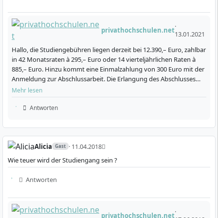
Nach Abschluss verfügst du über einen staatlich und
international anerkannten Hochschulabschluss. Damit
·
privathochschulen.net
bist du für anspruchsvolle Aufgaben in allen Bereichen
13.01.2021
der Wirtschaft qualifiziert und besitzt das Fundament
Hallo, die Studiengebühren liegen derzeit bei 12.390,– Euro, zahlbar
für ein Masterstudium.
in 42 Monatsraten à 295,– Euro oder 14 vierteljährlichen Raten à
885,– Euro. Hinzu kommt eine Einmalzahlung von 300 Euro mit der
Anmeldung zur Abschlussarbeit. Die Erlangung des Abschlusses
vor Ablauf der Regelstudienzeit bere…
Mehr lesen
Antworten
Wie ist der Ablauf des Studiengangs Business
Administration (B.A.) an der FOM organisiert?
Alicia
· 11.04.2018
Gast
Wie teuer wird der Studiengang sein ?
Das Studium umfasst insgesamt 7 Semester und ist
auf 180 ECTS-Punkte ausgelegt. Der Start ist
Antworten
wahlweise zum Sommersemester (März) oder
Wintersemester (September) möglich. Folgende
Struktur und Ablauf sind typisch:
·
privathochschulen.net