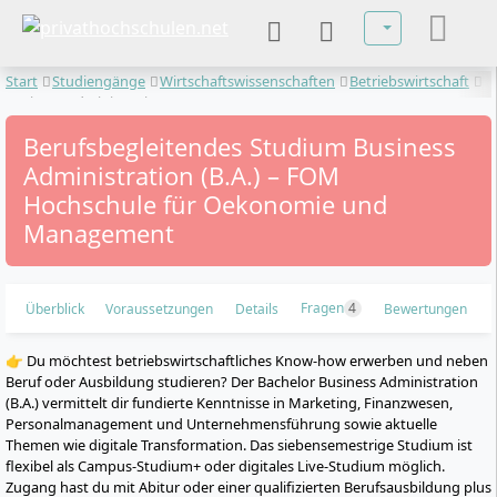
Sprache auswä
Start
Studiengänge
Wirtschaftswissenschaften
Betriebswirtschaft
Business Administration
Berufsbegleitendes Studium Business
Administration (B.A.) – FOM
Hochschule für Oekonomie und
Management
Fragen
4
Überblick
Voraussetzungen
Details
Bewertungen
👉 Du möchtest betriebswirtschaftliches Know-how erwerben und neben
Beruf oder Ausbildung studieren? Der Bachelor Business Administration
(B.A.) vermittelt dir fundierte Kenntnisse in Marketing, Finanzwesen,
Personalmanagement und Unternehmensführung sowie aktuelle
Themen wie digitale Transformation. Das siebensemestrige Studium ist
flexibel als Campus-Studium+ oder digitales Live-Studium möglich.
Zugang hast du mit Abitur oder einer qualifizierten Berufsausbildung plus