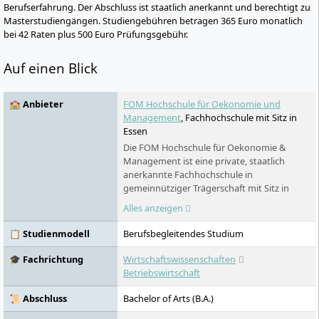
Berufserfahrung. Der Abschluss ist staatlich anerkannt und berechtigt zu
Masterstudiengängen. Studiengebühren betragen 365 Euro monatlich
bei 42 Raten plus 500 Euro Prüfungsgebühr.
Auf einen Blick
🏫 Anbieter
FOM Hochschule für Oekonomie und
Management
, Fachhochschule mit Sitz in
Essen
Die FOM Hochschule für Oekonomie &
Management ist eine private, staatlich
anerkannte Fachhochschule in
gemeinnütziger Trägerschaft mit Sitz in
Essen. Sie richtet sich vor allem an
Alles anzeigen
Berufstätige, Auszubildende und dual
Studierende. Das Profil verbindet
📋 Studienmodell
Berufsbegleitendes Studium
berufsbegleitende Studienmodelle, ein
breites Fächerspektrum, zahlreiche
🎓 Fachrichtung
Wirtschaftswissenschaften
Hochschulzentren und Digitales Live-
Betriebswirtschaft
Studium.
📜 Abschluss
Bachelor of Arts (B.A.)