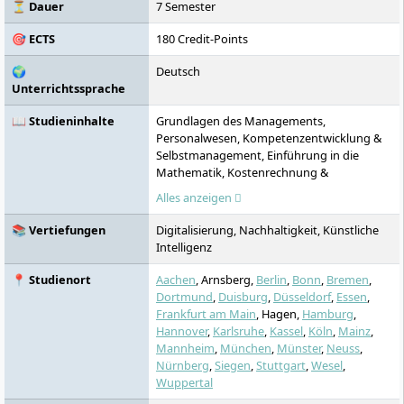
⏳ Dauer
7 Semester
🎯 ECTS
180 Credit-Points
🌍
Deutsch
Unterrichtssprache
📖 Studieninhalte
Grundlagen des Managements,
Personalwesen, Kompetenzentwicklung &
Selbstmanagement, Einführung in die
Mathematik, Kostenrechnung &
Buchhaltung, Mikroökonomie & Neue
Alles anzeigen
Institutionenökonomik, Wirtschafts- &
Privatrecht, Wissenschaftliches Arbeiten,
📚 Vertiefungen
Digitalisierung, Nachhaltigkeit, Künstliche
Beschaffung, Produktion & Marketing,
Intelligenz
Finanzberichte & Steuern, Finanzierung &
Investitionen, Wirtschaftspsychologie,
📍 Studienort
Aachen
, Arnsberg,
Berlin
,
Bonn
,
Bremen
,
Strategisches Management,
Dortmund
,
Duisburg
,
Düsseldorf
,
Essen
,
Makroökonomie & Wirtschaftspolitik,
Frankfurt am Main
, Hagen,
Hamburg
,
Unternehmensethik, Wissenschaftliche
Hannover
,
Karlsruhe
,
Kassel
,
Köln
,
Mainz
,
Methoden – Quantitative Datenanalyse,
Mannheim
,
München
,
Münster
,
Neuss
,
Finanzmanagement, Risikomanagement,
Nürnberg
,
Siegen
,
Stuttgart
,
Wesel
,
Marketingmanagement,
Wuppertal
Verhandlungstechniken,