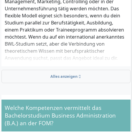
Management, Marketing, Controlling oder in der
Unternehmensführung tätig werden möchten. Das
flexible Modell eignet sich besonders, wenn du dein
Studium parallel zur Berufstätigkeit, Ausbildung,
einem Praktikum oder Traineeprogramm absolvieren
möchtest. Wenn du auf ein international anerkanntes
BWL-Studium setzt, aber die Verbindung von
theoretischem Wissen mit berufspraktischer
Anwendung suchst, passt das Angebot ideal zu dir.
Alles anzeigen
Welche Zugangsvoraussetzungen gelten für den
Bachelor Business Administration?
Für die Zulassung gibt es mehrere Möglichkeiten. Du
erfüllst die Zugangsvoraussetzungen, wenn
Welche Kompetenzen vermittelt das
mindestens eine der folgenden Optionen auf dich
Bachelorstudium Business Administration
zutrifft:
(B.A.) an der FOM?
Du hast die Allgemeine Hochschulreife (Abitur)