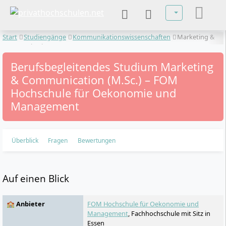
Sprache auswä
Start
Studiengänge
Kommunikationswissenschaften
Marketing &
Communication
Berufsbegleitendes Studium Marketing
& Communication (M.Sc.) – FOM
Hochschule für Oekonomie und
Management
Überblick
Fragen
Bewertungen
Auf einen Blick
🏫 Anbieter
FOM Hochschule für Oekonomie und
Management
, Fachhochschule mit Sitz in
Essen