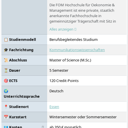
Die FOM Hochschule für Oekonomie &
Management ist eine private, staatlich
anerkannte Fachhochschule in
gemeinnütziger Trägerschaft mit Sitz in
Essen. Sie richtet sich vor allem an
Alles anzeigen
Berufstätige, Auszubildende und dual
Studierende. Das Profil verbindet
📋 Studienmodell
Berufsbegleitendes Studium
berufsbegleitende Studienmodelle, ein
breites Fächerspektrum, zahlreiche
🎓 Fachrichtung
Kommunikationswissenschaften
Hochschulzentren und Digitales Live-
Studium.
📜 Abschluss
Master of Science (M.Sc.)
⏳ Dauer
5 Semester
🎯 ECTS
120 Credit-Points
🌍
Deutsch
Unterrichtssprache
📍 Studienort
Essen
📅 Kursstart
Wintersemester oder Sommersemester
💶 Kosten
ab 350 € monatlich