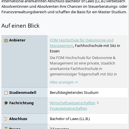
international anerkannten Abschluss Bachelor of Laws (LL.B.) verbessern
Absolventinnen und Absolventen ihre Chancen im Steuerberatungs- oder
Finanzverwaltungsbereich und schaffen die Basis für ein Master-Studium.
Auf einen Blick
🏫 Anbieter
FOM Hochschule für Oekonomie und
Management
, Fachhochschule mit Sitz in
Essen
Die FOM Hochschule für Oekonomie &
Management ist eine private, staatlich
anerkannte Fachhochschule in
gemeinnütziger Trägerschaft mit Sitz in
Essen. Sie richtet sich vor allem an
Alles anzeigen
Berufstätige, Auszubildende und dual
Studierende. Das Profil verbindet
📋 Studienmodell
Berufsbegleitendes Studium
berufsbegleitende Studienmodelle, ein
breites Fächerspektrum, zahlreiche
🎓 Fachrichtung
Wirtschaftswissenschaften
Hochschulzentren und Digitales Live-
Finanzwissenschaften
Studium.
📜 Abschluss
Bachelor of Laws (LL.B.)