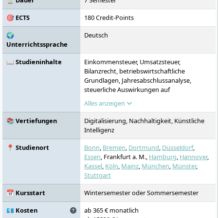
⏳ Dauer
7 Semester
🎯 ECTS
180 Credit-Points
🌍
Deutsch
Unterrichtssprache
📖 Studieninhalte
Einkommensteuer, Umsatzsteuer,
Bilanzrecht, betriebswirtschaftliche
Grundlagen, Jahresabschlussanalyse,
steuerliche Auswirkungen auf
Unternehmen, Digitalisierung steuerlicher
Alles anzeigen
Prozesse, DATEV-Führerschein,
Vorbereitung Steuerberaterexamen
📚 Vertiefungen
Digitalisierung, Nachhaltigkeit, Künstliche
Intelligenz
📍 Studienort
Bonn
,
Bremen
,
Dortmund
,
Düsseldorf
,
Essen
, Frankfurt a. M.,
Hamburg
,
Hannover
,
Kassel
,
Köln
,
Mainz
,
München
,
Münster
,
Stuttgart
📅 Kursstart
Wintersemester oder Sommersemester
💶 Kosten
ab 365 € monatlich