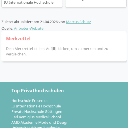
Vorleistungen verkürzen.
IU Internationale Hochschule
Zuletzt aktualisiert am
21.04.2026
von
Marcus Schütz
Quelle:
Anbieter-Website
Welche Karrierewege eröffnet der Abschluss
Merkzettel
Bachelor of Laws im Steuerrecht?
Dein Merkzettel ist leer. Auf
klicken, um zu merken und zu
vergleichen.
Mit dem staatlich und international anerkannten
Abschluss Bachelor of Laws (LL.B.) Steuerrecht bist du
für Aufgaben im Steuerwesen und angrenzenden
Fachbereichen qualifiziert. Typische Einsatzgebiete
Top Privathochschulen
und Karrieremöglichkeiten sind:
Hochschule Fresenius
Tätigkeit in Steuerkanzleien oder
IU Internationale Hochschule
Wirtschaftsprüfungsgesellschaften
Private Hochschule Göttingen
Funktionen in Steuerabteilungen von
Carl Remigius Medical School
AMD Akademie Mode und Design
Unternehmen
Universität Witten/Herdecke