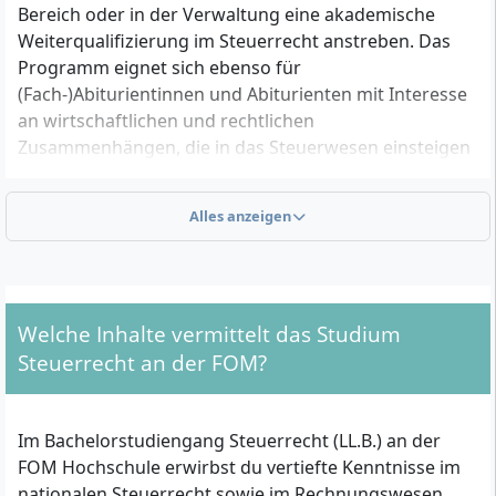
Bereich oder in der Verwaltung eine akademische
Weiterqualifizierung im Steuerrecht anstreben. Das
Programm eignet sich ebenso für
(Fach-)Abiturientinnen und Abiturienten mit Interesse
an wirtschaftlichen und rechtlichen
Zusammenhängen, die in das Steuerwesen einsteigen
möchten. Auch Berufseinsteiger, die frühzeitig eine
Spezialisierung im Bereich Steuern und Bilanzierung
Alles anzeigen
anstreben, profitieren vom Studiengang.
Welche formalen Voraussetzungen musst du für
das Steuerrecht-Studium erfüllen?
Welche Inhalte vermittelt das Studium
Steuerrecht an der FOM?
Für die Aufnahme des Bachelor-Studiums Steuerrecht
(LL.B.) an der FOM Hochschule gelten folgende
Zulassungskriterien:
Im Bachelorstudiengang Steuerrecht (LL.B.) an der
FOM Hochschule erwirbst du vertiefte Kenntnisse im
(Fach-)Abitur
: Allgemeine Hochschulreife,
nationalen Steuerrecht sowie im Rechnungswesen