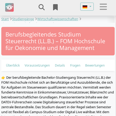
Sprache auswähl
Start
Studiengänge
Wirtschaftswissenschaften
Finanzwissenschaften
Steuerrecht
Berufsbegleitendes Studium
Steuerrecht (LL.B.) – FOM Hochschule
für Oekonomie und Management
Überblick
Voraussetzungen
Details
Fragen
Bewertungen
👉 Der berufsbegleitende Bachelor-Studiengang Steuerrecht (LL.B.) der
FOM Hochschule richtet sich an Berufstätige und Auszubildende, die sich
für Aufgaben im Steuerwesen qualifizieren möchten. Vermittelt werden
fundierte Kenntnisse in Einkommensteuer, Umsatzsteuer, Bilanzrecht und
betriebswirtschaftlichen Grundlagen. Praxisorientierte Inhalte wie der
DATEV-Führerschein sowie Digitalisierung steuerlicher Prozesse sind
zentrale Bestandteile. Das Studium dauert in der Regel sieben Semester
und ist flexibel als Campus-Studium oder Digital Live wählbar. Mit dem