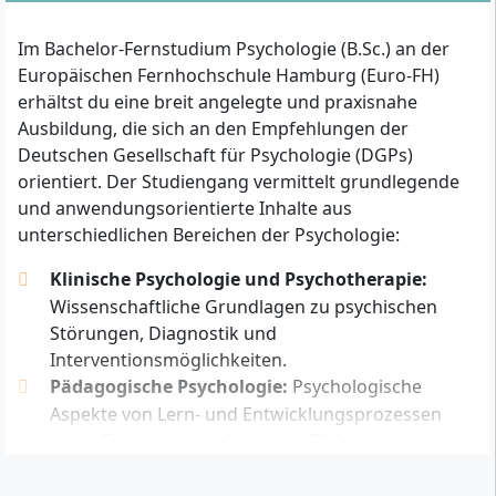
erfüllen?
Im Bachelor-Fernstudium Psychologie (B.Sc.) an der
Für die Zulassung zum Bachelorstudiengang
Europäischen Fernhochschule Hamburg (Euro-FH)
Psychologie an der Euro-FH gelten folgende
erhältst du eine breit angelegte und praxisnahe
Zugangswege:
Ausbildung, die sich an den Empfehlungen der
Deutschen Gesellschaft für Psychologie (DGPs)
Mit allgemeiner Hochschulreife, fachgebundener
orientiert. Der Studiengang vermittelt grundlegende
Hochschulreife oder Fachhochschulreife kannst du
und anwendungsorientierte Inhalte aus
dich direkt einschreiben.
unterschiedlichen Bereichen der Psychologie:
Ohne Abitur ist die Zulassung möglich, wenn du
eine fachspezifische Fortbildungsprüfung (z. B.
Klinische Psychologie und Psychotherapie:
Meisterprüfung, Fachwirt) bestanden hast.
Wissenschaftliche Grundlagen zu psychischen
Ebenso kannst du mit abgeschlossener,
Störungen, Diagnostik und
mindestens zweijähriger Berufsausbildung und
Interventionsmöglichkeiten.
mindestens drei Jahren Berufspraxis sowie dem
Pädagogische Psychologie:
Psychologische
Bestehen einer gesonderten
Aspekte von Lern- und Entwicklungsprozessen
Hochschulzugangsprüfung angenommen werden.
sowie Fördermöglichkeiten im Bildungsbereich.
Arbeits-, Organisations- und
Ein Numerus Clausus (NC) besteht nicht.
Wirtschaftspsychologie:
Analyse von