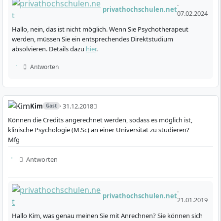
·
sowie die Reflexion ethischer und gesellschaftlicher
privathochschulen.net
07.02.2024
Aspekte psychologischer Arbeit.
Hallo, nein, das ist nicht möglich. Wenn Sie Psychotherapeut
werden, müssen Sie ein entsprechendes Direktstudium
absolvieren. Details dazu
hier
.
Antworten
Studienablauf
Kim
· 31.12.2018
Gast
Das Studium ist als flexibles Fernstudium oder im
Können die Credits angerechnet werden, sodass es möglich ist,
strukturierten Online-Abendstudium möglich. Beide
klinische Psychologie (M.Sc) an einer Universität zu studieren?
Varianten sind gezielt auf die Bedürfnisse
Mfg
Berufstätiger zugeschnitten und ermöglichen einen
Antworten
Studienstart jederzeit ohne feste Einschreibefristen.
Studiendauer: Wähle zwischen 36 Monaten
(Vollzeit) oder 48 Monaten (Teilzeit); eine
·
privathochschulen.net
21.01.2019
kostenlose Verlängerung von 18 bzw. 24 Monaten
ist möglich.
Hallo Kim, was genau meinen Sie mit Anrechnen? Sie können sich