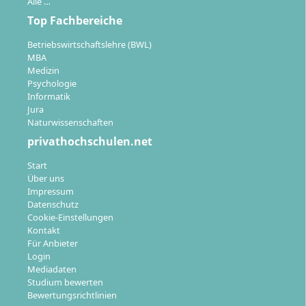
Alle …
Top Fachbereiche
Betriebswirtschaftslehre (BWL)
MBA
Studienort
Medizin
Psychologie
Informatik
Jura
Das Studium findet vollständig ortsunabhängig im
Naturwissenschaften
Fernstudium statt und kann deutschlandweit sowie
privathochschulen.net
international absolviert werden. Der Online-Campus
ermöglicht den Zugriff auf alle Lehr- und
Start
Lernmaterialien, Kommunikations- und
Über uns
Impressum
Organisationstools. Prüfungen sind flexibel online
Datenschutz
oder an bundesweit zehn Prüfungszentren möglich.
Cookie-Einstellungen
Präsenzseminare werden überwiegend online
Kontakt
angeboten, einzelne Termine können auf Wunsch
Für Anbieter
Login
auch vor Ort besucht werden.
Mediadaten
Studium bewerten
Bewertungsrichtlinien