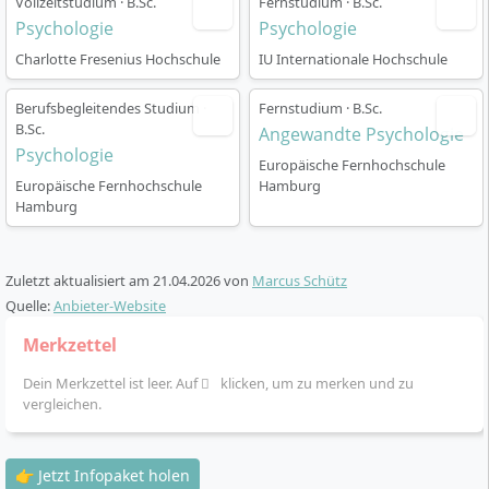
Vollzeitstudium · B.Sc.
Fernstudium · B.Sc.
Psychologie
Psychologie
Charlotte Fresenius Hochschule
IU Internationale Hochschule
Karrierechancen & Berufsmöglichkeiten
Berufsbegleitendes Studium ·
Fernstudium · B.Sc.
B.Sc.
Angewandte Psychologie
Psychologie
Europäische Fernhochschule
Mit dem Bachelor-Abschluss in Psychologie
Europäische Fernhochschule
Hamburg
qualifizierst du dich für eine Vielzahl von
Hamburg
Einstiegspositionen und Tätigkeiten im
psychologischen Berufsfeld. Der Abschluss eröffnet
dir unter anderem folgende Karrierewege:
Zuletzt aktualisiert am
21.04.2026
von
Marcus Schütz
Quelle:
Anbieter-Website
Personal- und Organisationsentwicklung:
Merkzettel
Analyse und Optimierung von Arbeitsprozessen
und Personalstrukturen in Unternehmen.
Dein Merkzettel ist leer. Auf
klicken, um zu merken und zu
Markt- & Konsumforschung:
Erforschung von
vergleichen.
Konsumverhalten, Kundenbindung und Erstellung
von Marketingkonzepten.
👉 Jetzt Infopaket holen
Gesundheitswesen & klinische Beratung: