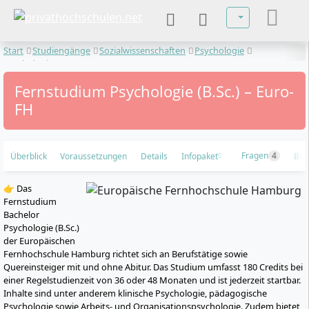
Sprache auswä
Start
Studiengänge
Sozialwissenschaften
Psychologie
Psychologie
Fernstudium Psychologie (B.Sc.) – Euro-
FH
Fragen
4
Überblick
Voraussetzungen
Details
Infopaket
Bew
👉 Das
Fernstudium
Bachelor
Psychologie (B.Sc.)
der Europäischen
Fernhochschule Hamburg richtet sich an Berufstätige sowie
Quereinsteiger mit und ohne Abitur. Das Studium umfasst 180 Credits bei
einer Regelstudienzeit von 36 oder 48 Monaten und ist jederzeit startbar.
Inhalte sind unter anderem klinische Psychologie, pädagogische
Psychologie sowie Arbeits- und Organisationspsychologie. Zudem bietet