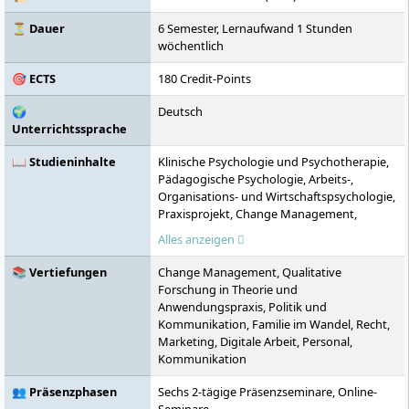
ein Studium auch ohne Abitur sowie den
Zugang zum Masterstudium ohne
⏳ Dauer
6 Semester, Lernaufwand 1 Stunden
Erststudium.
wöchentlich
🎯 ECTS
180 Credit-Points
🌍
Deutsch
Unterrichtssprache
📖 Studieninhalte
Klinische Psychologie und Psychotherapie,
Pädagogische Psychologie, Arbeits-,
Organisations- und Wirtschaftspsychologie,
Praxisprojekt, Change Management,
Qualitative Forschung in Theorie und
Alles anzeigen
Anwendungspraxis, Politik und
Kommunikation, Familie im Wandel, Recht,
📚 Vertiefungen
Change Management, Qualitative
Marketing, Digitale Arbeit, Personal,
Forschung in Theorie und
Kommunikation
Anwendungspraxis, Politik und
Kommunikation, Familie im Wandel, Recht,
Marketing, Digitale Arbeit, Personal,
Kommunikation
👥 Präsenzphasen
Sechs 2-tägige Präsenzseminare, Online-