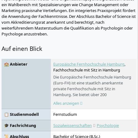
ein Wahlbereich mit Spezialisierungen wie Change Management oder
Marketing praxisnahe Vertiefungen. Ein integriertes Praxisprojekt fördert
die Anwendung der Fachkenntnisse. Der Abschluss Bachelor of Science ist
vom Akkreditierungsrat anerkannt und berechtigt, nach
weiterführendem Masterstudium die Qualifikation als Psychologin oder
Psychologe anzustreben.
Auf einen Blick
🏫 Anbieter
Europäische Fernhochschule Hamburg
,
Fachhochschule mit Sitz in Hamburg
Die Europäische Fernhochschule Hamburg
(Euro-FH) ist eine staatlich anerkannte
private Fernhochschule mit Sitz in
Hamburg. Sie bietet über 200
Studienprogramme in verschiedenen
Alles anzeigen
Fachbereichen an – berufsbegleitend,
flexibel und digital. Als Teil der Klett Gruppe
📋 Studienmodell
Fernstudium
legt sie besonderen Wert auf persönliche
Betreuung, innovative Lernformate wie die
🎓 Fachrichtung
Sozialwissenschaften
Psychologie
KI-Lernbegleiterin KILEA und internationale
Studienoptionen. Die Euro-FH ermöglicht
📜 Abschluss
Bachelor of Science (B.Sc.)