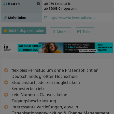
💶 Kosten
ab 259 € monatlich
Einführung in New Work, Nachhaltigkeits-
ab 15063 € insgesamt
und Qualitätsmanagement, Wirtschafts-,
Logistik- und Zollrecht, Wahlpflichtmodul A,
🔗 Mehr Infos
https://www.iu-fernstudium.de
Wahlpflichtmodul B, Wahlpflichtmodul C,
Bachelorarbeit
👉 Jetzt Infopaket holen
Merken
Teilen
flexibles Fernstudium ohne Präsenzpflicht an
Deutschlands größter Hochschule
Studienstart jederzeit möglich, kein
Semesterbetrieb
kein Numerus Clausus, keine
Zugangsbeschränkung
interessante Vertiefungen, etwa in
Organisationsentwicklung & Change Management