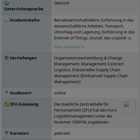
🌍
Deutsch
2000 gegründet wurde, ist inzwischen in 25
Unterrichtssprache
Städten in Deutschland vertreten.
📖 Studieninhalte
Betriebswirtschaftslehre, Einführung in das
wissenschaftliche Arbeiten, Transport,
Umschlag und Lagerung, Einführung in das
Internet of Things, Grundl. des Logistik- u.
Prozessmanagements, IT-
Alles anzeigen
Projektmanagement, Kosten- u.
Leistungsrechnung, Kollaboratives
📚 Vertiefungen
Organisationsentwicklung & Change
Arbeiten, Digitale Business-Modelle,
Management, Management Contract
Logistik- und Prozessanalyse, Design
Logistics, Industrielles Supply Chain
Thinking, Projekt: Produktion und Logistik,
Management II(Advanced Supply Chain
Unterstützende Funktionen im
Management)
Unternehmen, Ökonomie und Markt,
Statistik, Supply Chain Management I,
📍 Studienort
online
Management und Logistik in der
Produktion, Entwurf und Planung
✅ ZFU-Zulassung
Die staatliche Zentralstelle für
logistischer Systeme, Investition und
Fernunterricht (ZFU) hat den Kurs
Finanzierung, Interkulturelle und ethische
Logistikmanagement unter der
Handlungskompetenz, Data Analytics und
Nummer 169016c zugelassen.
Big Data, Interkulturelles Management,
Marketing, Aktuelle Themen des
📅 Kursstart
jederzeit
Logistikmanagements, Leadership 4.0,