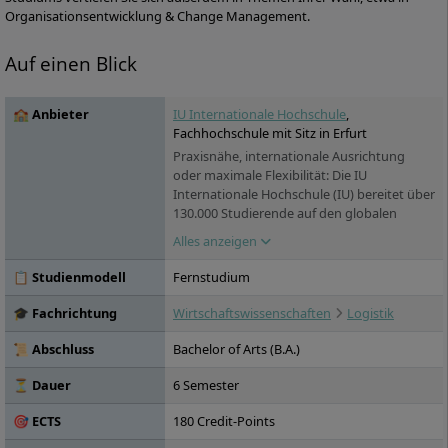
Organisationsentwicklung & Change Management.
Auf einen Blick
🏫 Anbieter
IU Internationale Hochschule
,
Fachhochschule mit Sitz in Erfurt
Praxisnähe, internationale Ausrichtung
oder maximale Flexibilität: Die IU
Internationale Hochschule (IU) bereitet über
130.000 Studierende auf den globalen
Arbeitsmarkt vor. Sie versammelt unter
Alles anzeigen
ihrem Dach über 100 Studienprogramme,
die in zwei voneinander unabhängigen
📋 Studienmodell
Fernstudium
Hochschulbereichen angeboten werden:
das IU Duale Studium sowie das IU
🎓 Fachrichtung
Wirtschaftswissenschaften
Logistik
Fernstudium. Die IU bietet den
Studierenden ein Netzwerk von
📜 Abschluss
Bachelor of Arts (B.A.)
renommierten Praxispartnern in die
Wirtschaft: über 15.000 Unternehmen
⏳ Dauer
6 Semester
haben bereits erfolgreich mit der IU
🎯 ECTS
180 Credit-Points
kooperiert, darunter die ZURICH
Versicherungen oder Motel One. Die IU, die