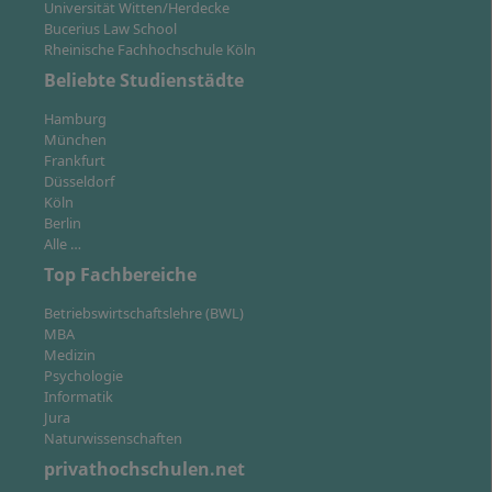
Universität Witten/Herdecke
Im
Teilzeitstudium II
beträgt die Regelstudienzeit
Bucerius Law School
12 Semester bzw. 72 Monate. Sie können die
Rheinische Fachhochschule Köln
Regelstudienzeit um bis zu 2 Semester bzw. 12
Beliebte Studienstädte
Monate ohne zusätzliche Kosten verlängern. Das
Teilzeitstudium II ist besonders geeignet, wenn Sie
Hamburg
München
neben Ihrem Fernstudium beruflich stark
Frankfurt
eingebunden sind.
Düsseldorf
Köln
Übrigens können Sie im Laufe des Studiums auch ein
Berlin
Urlaubssemester
einlegen, ohne zusätzliche Kosten.
Alle …
Top Fachbereiche
Betriebswirtschaftslehre (BWL)
MBA
Medizin
Wie läuft das Onlinestudium an der IU ab?
Psychologie
Informatik
Jura
Naturwissenschaften
privathochschulen.net