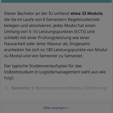
Mit Ihrem Bachelor in Logistikmanagement arbeiten Sie
Dieser Bachelor an der IU umfasst
etwa 33 Module
,
beispielsweise als Supply Chain Manager bzw. Managerin, als
die Sie im Laufe von 6 Semestern Regelstudienzeit
Projektleitung Logistikplanung oder als Teammanager
belegen und absolvieren. Jedes Modul hat einen
Kontraktlogistik.
Umfang von 5–10 Leistungspunkten (ECTS) und
schließt mit einer Prüfungsleistung wie einer
Ins berufsbegleitende Fernstudium
Hausarbeit oder einer Klausur ab. Insgesamt
Logistikmanagement an der IU Internationalen
erarbeiten Sie sich so 180 Leistungspunkte von Modul
Hochschule können Sie zugelassen werden, wenn Sie
zu Modul und von Semester zu Semester.
entweder ein
Abitur
(die allgemeine Hochschulreife),
ein Fachabitur oder die fachgebundene
Der typische Studienverlaufsplan für das
Hochschulreife vorlegen.
Vollzeitstudium in Logistikmanagement sieht aus wie
folgt:
Darüber hinaus können Sie
Logistikmanagement
auch ohne Abitur
studieren. Um ohne Abitur ins IU-
Semester 1:
Betriebswirtschaftslehre, Einführung
Fernstudium zugelassen zu werden, legen Sie eine
in das wissenschaftliche Arbeiten, Transport,
abgeschlossene Aufstiegsfortbildung, etwa zum
Umschlag und Lagerung, Einführung in das
Staatlich geprüften Betriebswirt bzw. zur Staatlich
Internet of Things, Grundl. des Logistik- u.
Alles anzeigen
geprüften Betriebswirtin, bzw. einen Meisterbrief vor.
Prozessmanagements, IT-Projektmanagement