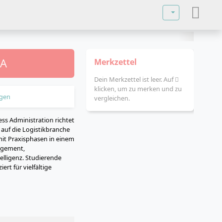
Sprache auswä
BA
Merkzettel
Dein Merkzettel ist leer. Auf
klicken, um zu merken und zu
gen
vergleichen.
s Administration richtet
g auf die Logistikbranche
it Praxisphasen in einem
agement,
telligenz. Studierende
ert für vielfältige