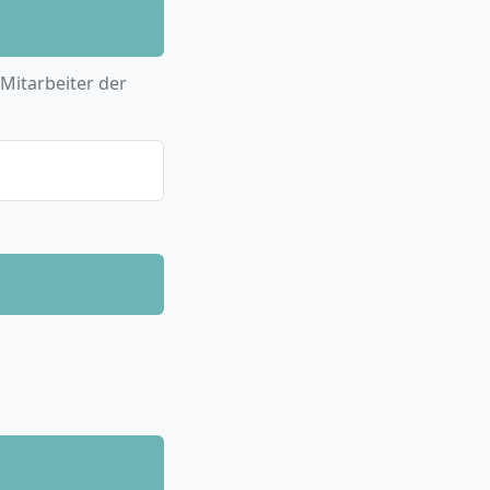
ales
lung von
 Mitarbeiter der
ur Vertiefung in
t/Shipping durch
r Logistik.
ung,
achenangebot.
n Fachwissen auch
igitale Trends
ment