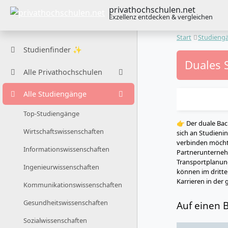
privathochschulen.net
Exzellenz entdecken & vergleichen
Start
Studieng
Studienfinder ✨
Duales 
Alle Privathochschulen
Alle Studiengänge
Top-Studiengänge
👉 Der duale Bac
Wirtschaftswissenschaften
sich an Studienin
verbinden möcht
Informationswissenschaften
Partnerunterneh
Transportplanung,
Ingenieurwissenschaften
können im dritten
Karrieren in der 
Kommunikationswissenschaften
Gesundheitswissenschaften
Auf einen B
Sozialwissenschaften