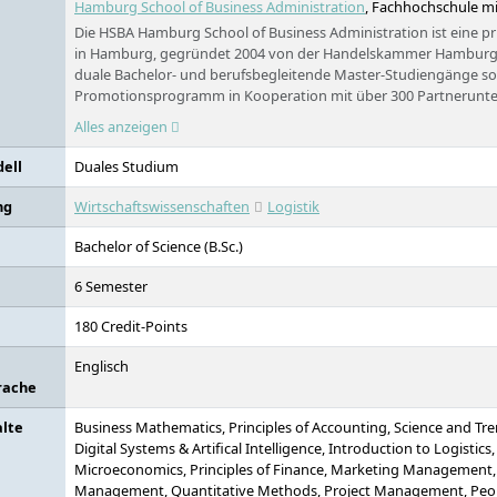
Hamburg School of Business Administration
, Fachhochschule mi
Die HSBA Hamburg School of Business Administration ist eine pr
in Hamburg, gegründet 2004 von der Handelskammer Hamburg. 
duale Bachelor- und berufsbegleitende Master-Studiengänge so
Promotionsprogramm in Kooperation mit über 300 Partnerunt
betriebswirtschaftlichen Studiengängen und anwendungsorienti
Alles anzeigen
die HSBA maßgeschneiderte Weiterbildungsprogramme bereit. M
Studierenden und mehreren Akkreditierungen (u.a. durch den W
ell
Duales Studium
FIBAA) steht die HSBA für hohe Qualität und Praxisnähe. Der Ca
Herzen Hamburgs.
ng
Wirtschaftswissenschaften
Logistik
Bachelor of Science (B.Sc.)
6 Semester
180 Credit-Points
Englisch
rache
alte
Business Mathematics, Principles of Accounting, Science and Tr
Digital Systems & Artifical Intelligence, Introduction to Logistics,
Microeconomics, Principles of Finance, Marketing Management,
Management, Quantitative Methods, Project Management, Peop