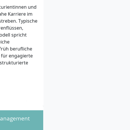
turientinnen und
ahe Karriere im
streben. Typische
renflüssen,
dell spricht
iche
rüh berufliche
für engagierte
strukturierte
agement an der
 Management
achabitur) mit