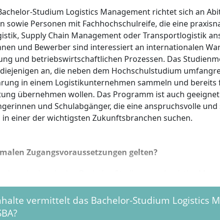
Bachelor-Studium Logistics Management richtet sich an Abi
en sowie Personen mit Fachhochschulreife, die eine praxisn
gistik, Supply Chain Management oder Transportlogistik an
nen und Bewerber sind interessiert an internationalen Wa
rung und betriebswirtschaftlichen Prozessen. Das Studienmo
diejenigen an, die neben dem Hochschulstudium umfangre
hrung in einem Logistikunternehmen sammeln und bereits f
ung übernehmen wollen. Das Programm ist auch geeignet 
gerinnen und Schulabgänger, die eine anspruchsvolle und 
 in einer der wichtigsten Zukunftsbranchen suchen.
rmalen Zugangsvoraussetzungen gelten?
fnahme in den dualen Bachelor-Studiengang Logistics Man
igst du:
nhalte vermittelt das Bachelor-Studium Logistics
gemeine Hochschulreife (Abitur) oder Fachhochschulreife (F
SBA?
izierendem Nachweis