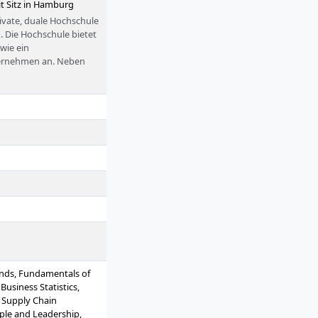
t Sitz in Hamburg
ivate, duale Hochschule
Die Hochschule bietet
wie ein
ernehmen an. Neben
erter Forschung stellt
it etwa 1.000
issenschaftsrat und die
mpus befindet sich im
ends, Fundamentals of
 Business Statistics,
 Supply Chain
le and Leadership,