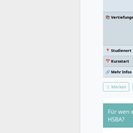
📚 Vertiefung
📍 Studienort
📅 Kursstart
🔗 Mehr Infos
Merken
Für wen e
HSBA?