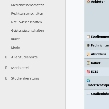
🏫 Anbieter
Medienwissenschaften
Rechtswissenschaften
Naturwissenschaften
Geisteswissenschaften
📋 Studienmod
Kunst
🎓 Fachrichtu
Mode
📜 Abschluss
Alle Studienorte
⏳ Dauer
Merkzettel
🎯 ECTS
Studienberatung
🌍
Unterrichtssp
📖 Studieninh