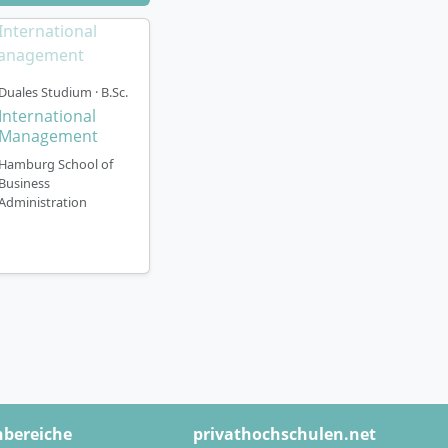
sechs Semester
Hochschule
Grundlagen
Duales Studium · B.Sc.
rtnerunternehmen
International
 Erfahrungen in
Management
Hamburg School of
Business
A-Campus. Inhalte
Administration
ojektarbeiten
unternehmens, z.
 Management. Hier
 Fähigkeiten.
Business oder
häufig mit einem
hbereiche
privathochschulen.net