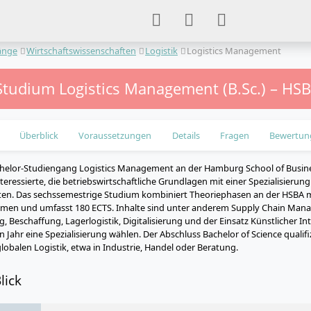
änge
Wirtschaftswissenschaften
Logistik
Logistics Management
Studium Logistics Management (B.Sc.) – HS
Überblick
Voraussetzungen
Details
Fragen
Bewertun
helor-Studiengang Logistics Management an der Hamburg School of Busines
teressierte, die betriebswirtschaftliche Grundlagen mit einer Spezialisierun
en. Das sechssemestrige Studium kombiniert Theoriephasen an der HSBA m
men und umfasst 180 ECTS. Inhalte sind unter anderem Supply Chain Man
 Beschaffung, Lagerlogistik, Digitalisierung und der Einsatz Künstlicher In
 Jahr eine Spezialisierung wählen. Der Abschluss Bachelor of Science qualifizi
globalen Logistik, etwa in Industrie, Handel oder Beratung.
lick