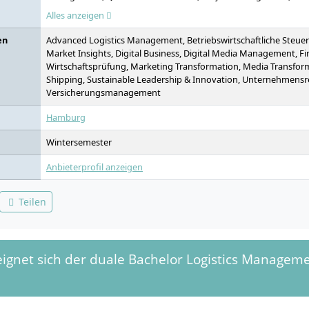
Warehousing and Inventory Management, IT Applications & AI in
Alles anzeigen
Management and Operations Research, Strategy and Innovation
Organisational Behavior, Transportation Law, Transport Logistics
en
Advanced Logistics Management, Betriebswirtschaftliche Steue
Law, Sustainability, Specialisation / Minor, Elective, Bachelor's
Market Insights, Digital Business, Digital Media Management, F
Game, Übergreifender Wahlpflichtbereich, Studienexkursion
Wirtschaftsprüfung, Marketing Transformation, Media Transforma
Shipping, Sustainable Leadership & Innovation, Unternehmens
Versicherungsmanagement
Hamburg
Wintersemester
Anbieterprofil anzeigen
Teilen
ignet sich der duale Bachelor Logistics Managem