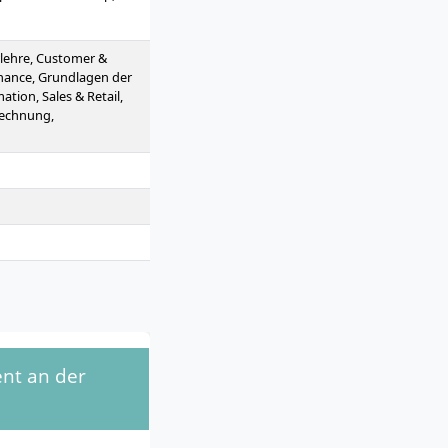
 Logistics, Operations
, Organisation and
, International Business
rlehre, Customer &
 Thesis, Management
inance, Grundlagen der
tion, Sales & Retail,
rechnung,
ent an der