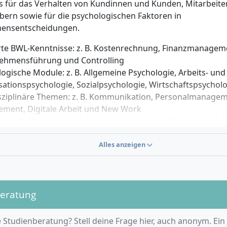
s für das Verhalten von Kundinnen und Kunden, Mitarbeit
tbringen, da der Großteil der Inhalte im angeleiteten Selb
ern sowie für die psychologischen Faktoren in
 wird. Kommunikationsstärke, analytisches Denkvermögen 
ensentscheidungen.
lichen sowie psychologischen Fragestellungen sind von Vort
 digitalen Lernformaten und Bereitschaft zur Selbstorgan
rte BWL-Kenntnisse: z. B. Kostenrechnung, Finanzmanageme
n deinen Studienerfolg. Besonders hilfreich sind Motivatio
ehmensführung und Controlling
icklung und Offenheit für interdisziplinäres Arbeiten zwi
ogische Module: z. B. Allgemeine Psychologie, Arbeits- und
e.
ationspsychologie, Sozialpsychologie, Wirtschaftspsychol
isziplinäre Themen: z. B. Kommunikation, Personalmanage
ment, Digitale Arbeit und New Work
ationale Kompetenzen: Module in englischer Sprache und 
cultural Management“
rientierung: Anwendung der Inhalte auf reale Fallstudien, 
Alles anzeigen
ansferaufgaben
uelle Vertiefungen: Du wählst zwei von zehn aktuellen Wah
er Markt- & Werbepsychologie, Change Management, Führ
beratung
bliches Gesundheitsmanagement, Krisenmanagement, Bil
isierung, Personaldienstleistungen, qualitative Forschung o
tional Seminar im Ausland.
 Studienberatung? Stell deine Frage hier, auch anonym. Ein