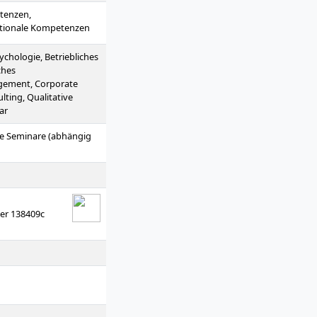
tenzen,
ationale Kompetenzen
hologie, Betriebliches
ches
gement, Corporate
lting, Qualitative
ar
ere Seminare (abhängig
er 138409c