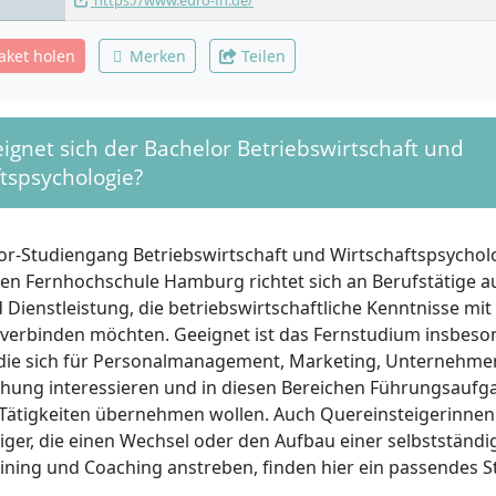
https://www.euro-fh.de/
paket holen
Merken
Teilen
ignet sich der Bachelor Betriebswirtschaft und
tspsychologie?
or-Studiengang Betriebswirtschaft und Wirtschaftspsychol
en Fernhochschule Hamburg richtet sich an Berufstätige au
 Dienstleistung, die betriebswirtschaftliche Kenntnisse mi
erbinden möchten. Geeignet ist das Fernstudium insbeso
die sich für Personalmanagement, Marketing, Unternehm
hung interessieren und in diesen Bereichen Führungsaufg
Tätigkeiten übernehmen wollen. Auch Quereinsteigerinne
ger, die einen Wechsel oder den Aufbau einer selbstständig
aining und Coaching anstreben, finden hier ein passendes 