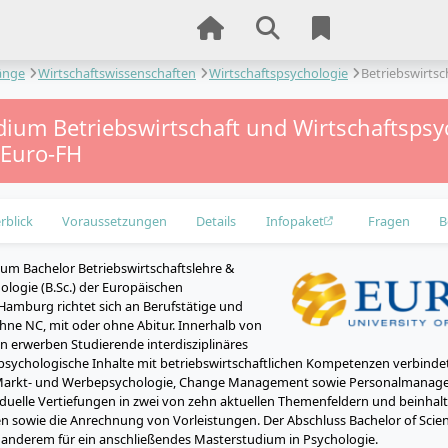
änge
Wirtschaftswissenschaften
Wirtschaftspsychologie
Betriebswirtsc
dium Betriebswirtschaft und Wirtschaftspsy
– Euro-FH
rblick
Voraussetzungen
Details
Infopaket
Fragen
B
um Bachelor Betriebswirtschaftslehre &
ologie (B.Sc.) der Europäischen
amburg richtet sich an Berufstätige und
hne NC, mit oder ohne Abitur. Innerhalb von
n erwerben Studierende interdisziplinäres
psychologische Inhalte mit betriebswirtschaftlichen Kompetenzen verbinde
Markt- und Werbepsychologie, Change Management sowie Personalmanag
iduelle Vertiefungen in zwei von zehn aktuellen Themenfeldern und beinhalte
 sowie die Anrechnung von Vorleistungen. Der Abschluss Bachelor of Scienc
er anderem für ein anschließendes Masterstudium in Psychologie.