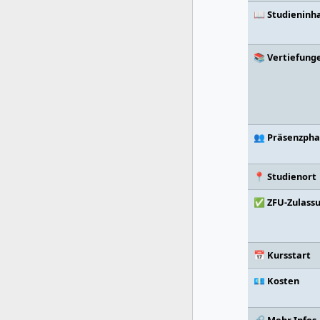
📖 Studieninh
📚 Vertiefung
👥 Präsenzph
📍 Studienort
✅ ZFU-Zulass
📅 Kursstart
💶 Kosten