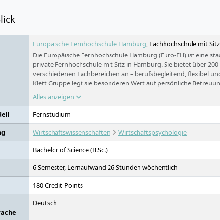
lick
Europäische Fernhochschule Hamburg
, Fachhochschule mit Sit
Die Europäische Fernhochschule Hamburg (Euro-FH) ist eine sta
private Fernhochschule mit Sitz in Hamburg. Sie bietet über 2
verschiedenen Fachbereichen an – berufsbegleitend, flexibel und d
Klett Gruppe legt sie besonderen Wert auf persönliche Betreuun
Lernformate wie die KI-Lernbegleiterin KILEA und international
Alles anzeigen
Euro-FH ermöglicht ein Studium auch ohne Abitur sowie den Z
Masterstudium ohne Erststudium.
ell
Fernstudium
ng
Wirtschaftswissenschaften
Wirtschaftspsychologie
Bachelor of Science (B.Sc.)
6 Semester, Lernaufwand 26 Stunden wöchentlich
180 Credit-Points
Deutsch
rache