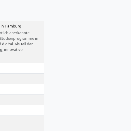
z in Hamburg
atlich anerkannte
00 Studienprogramme in
igital. Als Teil der
g, innovative
e Studienoptionen. Die
ugang zum