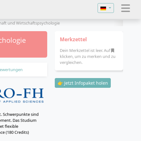
Sprache auswähl
haft und Wirtschaftspsychologie
chologie
Merkzettel
Dein Merkzettel ist leer. Auf
klicken, um zu merken und zu
vergleichen.
ewertungen
👉 Jetzt Infopaket holen
t. Schwerpunkte sind
ement. Das Studium
t flexible
e (180 Credits)