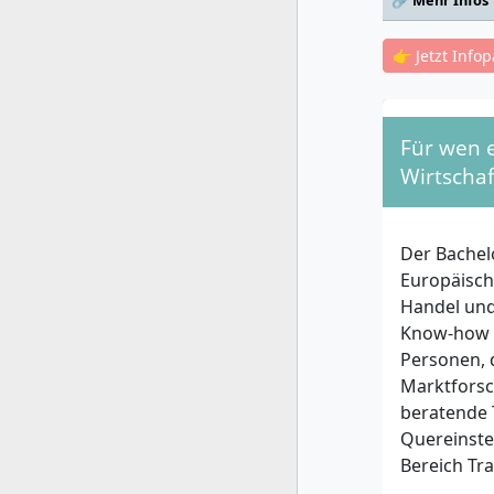
🔗 Mehr Infos
👉 Jetzt Info
Für wen e
Wirtschaf
Der Bachel
Europäisch
Handel und
Know-how v
Personen, 
Marktforsc
beratende 
Quereinstei
Bereich Tr