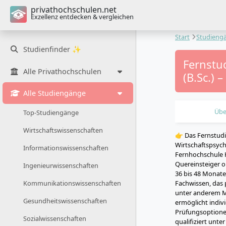
privathochschulen.net
Exzellenz entdecken & vergleichen
Start
Studieng
Studienfinder ✨
Fernstu
Alle Privathochschulen
(B.Sc.) 
Alle Studiengänge
Übe
Top-Studiengänge
Wirtschaftswissenschaften
👉 Das Fernstudi
Wirtschaftspsych
Informationswissenschaften
Fernhochschule H
Quereinsteiger o
Ingenieurwissenschaften
36 bis 48 Monate
Fachwissen, das 
Kommunikationswissenschaften
unter anderem 
Gesundheitswissenschaften
ermöglicht indiv
Prüfungsoptionen
Sozialwissenschaften
qualifiziert unt