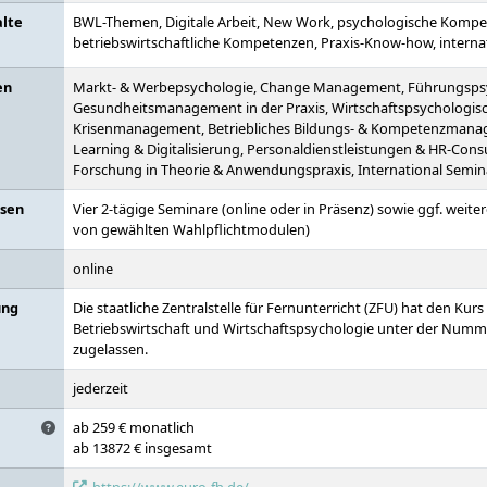
alte
BWL-Themen, Digitale Arbeit, New Work, psychologische Kompe
betriebswirtschaftliche Kompetenzen, Praxis-Know-how, intern
en
Markt- & Werbepsychologie, Change Management, Führungspsyc
Gesundheitsmanagement in der Praxis, Wirtschaftspsychologis
Krisenmanagement, Betriebliches Bildungs- & Kompetenzmana
Learning & Digitalisierung, Personaldienstleistungen & HR-Consu
Forschung in Theorie & Anwendungspraxis, International Semin
asen
Vier 2-tägige Seminare (online oder in Präsenz) sowie ggf. weit
von gewählten Wahlpflichtmodulen)
online
ung
Die staatliche Zentralstelle für Fernunterricht (ZFU) hat den Kurs
Betriebswirtschaft und Wirtschaftspsychologie unter der Numm
zugelassen.
jederzeit
ab 259 € monatlich
ab 13872 € insgesamt