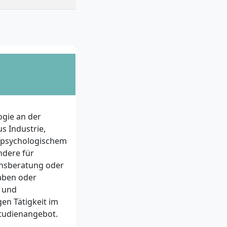
ogie an der
s Industrie,
t psychologischem
ndere für
ensberatung oder
aben oder
n und
en Tätigkeit im
Studienangebot.