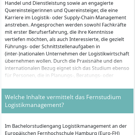
Handel und Dienstleistung sowie an engagierte
Quereinsteigerinnen und Quereinsteiger, die eine
Karriere im Logistik- oder Supply-Chain-Management
anstreben. Angesprochen werden sowohl Fachkräfte
mit erster Berufserfahrung, die ihre Kenntnisse
vertiefen möchten, als auch Interessierte, die gezielt
Führungs- oder Schnittstellenaufgaben in
(inter-)nationalen Unternehmen der Logistikwirtschaft
übernehmen wollen. Durch die Praxisnähe und den
internationalen Bezug eignet sich das Studium ebenso
für Personen, die in Planungs-, Beratungs- oder
Projektrollen im Logistikumfeld tätig werden wollen.
Welche Inhalte vermittelt das Fernstudium
Welche Zulassungsvoraussetzungen musst du
Logistikmanagement?
erfüllen?
Für die Zulassung zum Bachelor Logistikmanagement
Im Bachelorstudiengang Logistikmanagement an der
gelten folgende formale Voraussetzungen:
Europäischen Fernhochschule Hamburg (Euro-FH)