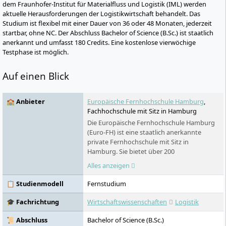
dem Fraunhofer-Institut für Materialfluss und Logistik (IML) werden
aktuelle Herausforderungen der Logistikwirtschaft behandelt. Das
Studium ist flexibel mit einer Dauer von 36 oder 48 Monaten, jederzeit
startbar, ohne NC. Der Abschluss Bachelor of Science (B.Sc.) ist staatlich
anerkannt und umfasst 180 Credits. Eine kostenlose vierwöchige
Testphase ist möglich.
Auf einen Blick
🏫 Anbieter
Europäische Fernhochschule Hamburg
,
Fachhochschule mit Sitz in Hamburg
Die Europäische Fernhochschule Hamburg
(Euro-FH) ist eine staatlich anerkannte
private Fernhochschule mit Sitz in
Hamburg. Sie bietet über 200
Studienprogramme in verschiedenen
Alles anzeigen
Fachbereichen an – berufsbegleitend,
flexibel und digital. Als Teil der Klett Gruppe
📋 Studienmodell
Fernstudium
legt sie besonderen Wert auf persönliche
Betreuung, innovative Lernformate wie die
🎓 Fachrichtung
Wirtschaftswissenschaften
Logistik
KI-Lernbegleiterin KILEA und internationale
Studienoptionen. Die Euro-FH ermöglicht
📜 Abschluss
Bachelor of Science (B.Sc.)