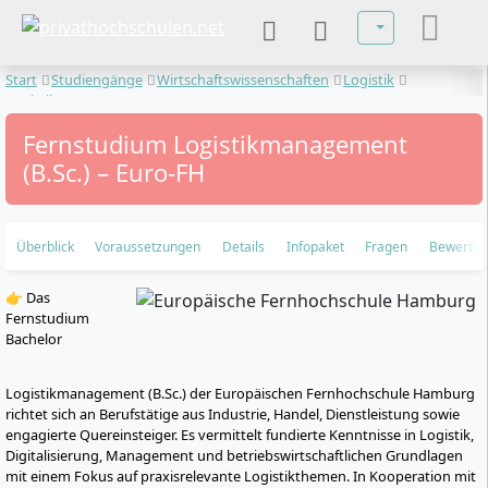
Sprache auswä
Start
Studiengänge
Wirtschaftswissenschaften
Logistik
Logistikmanagement
Fernstudium Logistikmanagement
(B.Sc.) – Euro-FH
Überblick
Voraussetzungen
Details
Infopaket
Fragen
Bewertu
👉 Das
Fernstudium
Bachelor
Logistikmanagement (B.Sc.) der Europäischen Fernhochschule Hamburg
richtet sich an Berufstätige aus Industrie, Handel, Dienstleistung sowie
engagierte Quereinsteiger. Es vermittelt fundierte Kenntnisse in Logistik,
Digitalisierung, Management und betriebswirtschaftlichen Grundlagen
mit einem Fokus auf praxisrelevante Logistikthemen. In Kooperation mit