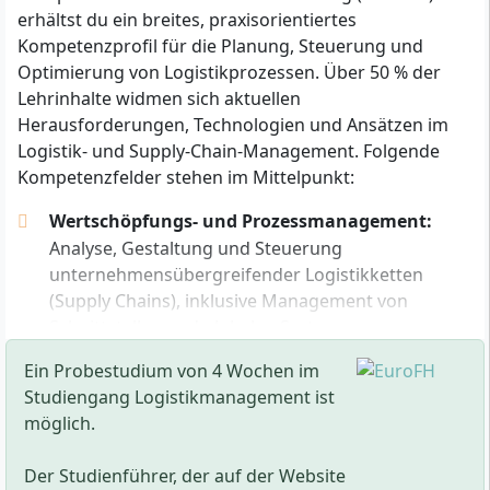
erhältst du ein breites, praxisorientiertes
Allgemeine Hochschulreife (Abitur),
Kompetenzprofil für die Planung, Steuerung und
Fachhochschulreife oder eine als gleichwertig
Optimierung von Logistikprozessen. Über 50 % der
anerkannte Hochschulzugangsberechtigung
und
Lehrinhalte widmen sich aktuellen
eine mindestens zwölfwöchige, fachlich
Herausforderungen, Technologien und Ansätzen im
einschlägige berufspraktische Tätigkeit.
Logistik- und Supply-Chain-Management. Folgende
Alternativ: Eine geeignete fachspezifische
Kompetenzfelder stehen im Mittelpunkt:
Fortbildungsprüfung (z. B. Meister, Fachwirt)
und
ein Beratungsgespräch mit Vertreterinnen und
Wertschöpfungs- und Prozessmanagement:
Vertretern des Zulassungsausschusses der Euro-
Analyse, Gestaltung und Steuerung
FH.
unternehmensübergreifender Logistikketten
Oder: Abgeschlossene Berufsausbildung
plus
(Supply Chains), inklusive Management von
mindestens dreijährige Berufstätigkeit im
Schnittstellen und globalen Systemen.
fachlichen Zusammenhang
sowie
erfolgreicher
Betriebswirtschaftliche Grundlagen:
Vermittlung
Abschluss einer Eingangsprüfung, die deine
Ein Probestudium von 4 Wochen im
von wirtschaftswissenschaftlichem Know-how
Studierfähigkeit nachweist.
Studiengang Logistikmanagement ist
zum Verständnis unternehmensinterner und -
möglich.
externer Zusammenhänge in Logistik und
Grundlegende Fertigkeiten in Mathematik und
Management.
Englisch (mindestens auf Schulniveau) sind
Der Studienführer, der auf der Website
Technologien in der Logistik:
Fundiertes Wissen