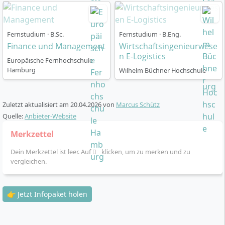
individuell in 36 oder 48 Monaten absolvieren, mit
einer kostenlosen Verlängerung von bis zu 18 bzw. 24
Monaten.
Fernstudium · B.Sc.
Fernstudium · B.Eng.
Finance und Management
Wirtschaftsingenieurwese
Studienmaterial:
Lehrbriefe und multimediale
n E-Logistics
Lernmaterialien werden digital, als Printversion
Europäische Fernhochschule
Hamburg
Wilhelm Büchner Hochschule
und Audiodateien zur Verfügung gestellt.
Online-Campus:
Zentrale Plattform für
Kommunikation, Studienorganisation, Austausch,
Zuletzt aktualisiert am
20.04.2026
von
Marcus Schütz
virtuelle Gruppenarbeiten und Zugang zu E-
Quelle:
Anbieter-Website
Learning-Modulen sowie zur KI-Lernbegleiterin
KILEA.
Merkzettel
Prüfungen:
Monatliche Online-Prüfungen oder
Dein Merkzettel ist leer. Auf
klicken, um zu merken und zu
Prüfungen an bundesweit 10 Standorten möglich,
vergleichen.
flexibel planbar und ohne Fristen.
Seminare:
Teilnahme an vier Präsenzseminaren,
👉 Jetzt Infopaket holen
einem Online-Seminar sowie einem zweiwöchigen
Internationalen Seminar an einer
Partnerhochschule im Ausland ist