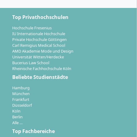
Pflichtbestandteil.
Betreuung:
Persönliche Studienbetreuerinnen
Top Privathochschulen
und Studienbetreuer, Fachtutorinnen und
Fachtutoren sowie praxiserfahrene Lehrkräfte
Hochschule Fresenius
begleiten dich durch das gesamte Studium.
IU Internationale Hochschule
Private Hochschule Göttingen
Berufliche und akademische Anrechnung:
Carl Remigius Medical School
Anerkennung bereits erbrachter Leistungen oder
AMD Akademie Mode und Design
beruflicher Qualifikationen zur Reduktion der
Universität Witten/Herdecke
Studienzeit und Gebühren ist möglich.
Bucerius Law School
Rheinische Fachhochschule Köln
Die Abschlussarbeit (Bachelor-Thesis) bildet den
Beliebte Studienstädte
Endpunkt des Studiums und wird von einer engen
Hamburg
Betreuung begleitet. Die gesamte Organisation
München
fördert selbstbestimmtes Lernen mit umfassender
Frankfurt
Unterstützung.
Düsseldorf
Köln
Berlin
Alle …
Top Fachbereiche