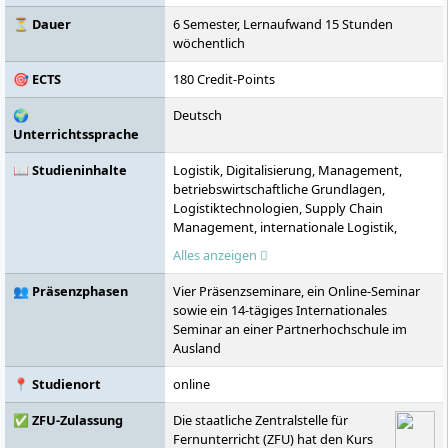
ein Studium auch ohne Abitur sowie den
Zugang zum Masterstudium ohne
⏳ Dauer
6 Semester, Lernaufwand 15 Stunden
Erststudium.
wöchentlich
🎯 ECTS
180 Credit-Points
🌍
Deutsch
Unterrichtssprache
📖 Studieninhalte
Logistik, Digitalisierung, Management,
betriebswirtschaftliche Grundlagen,
Logistiktechnologien, Supply Chain
Management, internationale Logistik,
gesetzliche Kenntnisse, organisatorische
Alles anzeigen
Kenntnisse, sprachliche Kenntnisse
👥 Präsenzphasen
Vier Präsenzseminare, ein Online-Seminar
sowie ein 14-tägiges Internationales
Seminar an einer Partnerhochschule im
Ausland
📍 Studienort
online
✅ ZFU-Zulassung
Die staatliche Zentralstelle für
Fernunterricht (ZFU) hat den Kurs