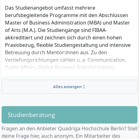
Das Studienangebot umfasst mehrere
berufsbegleitende Programme mit den Abschlüssen
Master of Business Administration (MBA) und Master
of Arts (M.A.). Die Studiengänge sind FIBAA-
akkreditiert und zeichnen sich durch einen hohen
Praxisbezug, flexible Studiengestaltung und intensive
Betreuung durch Mentor:innen aus. Zu den
Vertiefungsrichtungen zählen u. a. Communication,
Public Affairs, Digital Business Transformation,
Coaching und Human Resources.
Ein besonderes Merkmal ist das "YourMBA-Prinzip",
Alles anzeigen
das individuelle Anpassungen in Inhalt, Ablauf und
Finanzierung der Studienprogramme ermöglicht. Die
Programme dauern zwischen 18 und 30 Monaten,
Studienberatung
umfassen etwa 60 Präsenztage und werden in
Deutsch und Englisch unterrichtet. Studiengebühren
Fragen an den Anbieter Quadriga Hochschule Berlin? Stell
liegen bei 18.500 Euro für MBA-Programme und 12.500
deine Frage hier, auch anonym. Ein Mitarbeiter des