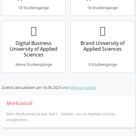
Hochschule kooperiert zudem mit internationalen
18 Studiengänge
16 Studiengänge
Universitäten und renommierten Unternehmen wie
Bayer, Audi, Deloitte und IG Metall.
Die Studiengänge sind staatlich anerkannt, die
Hochschule ist durch den Wissenschaftsrat
Digital Business
Brand University of
institutionell akkreditiert. Das Quadriga-Netzwerk
University of Applied
Applied Sciences
bietet den Studierenden und Alumni Zugang zu einem
Sciences
exklusiven Kreis von Führungskräften und
Keine Studiengänge
9 Studiengänge
Expert:innen aus Wirtschaft, Politik und Medien.
Zuletzt aktualisiert am
16.06.2025
von
Marcus Schütz
Merkzettel
Dein Merkzettel ist leer. Auf
klicken, um zu merken und zu
vergleichen.