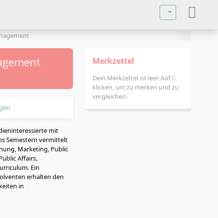
Sprache auswä
anagement
nagement
Merkzettel
Dein Merkzettel ist leer. Auf
klicken, um zu merken und zu
vergleichen.
gen
eninteressierte mit
s Semestern vermittelt
ung, Marketing, Public
blic Affairs,
rriculum. Ein
olventen erhalten den
keiten in