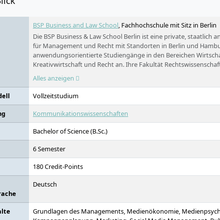
lick
BSP Business and Law School
, Fachhochschule mit Sitz in Berlin
Die BSP Business & Law School Berlin ist eine private, staatlich
für Management und Recht mit Standorten in Berlin und Hambur
anwendungsorientierte Studiengänge in den Bereichen Wirtschaf
Kreativwirtschaft und Recht an. Ihre Fakultät Rechtswissenschaft
gleichgestellt und bietet das Staatsexamen an.
Alles anzeigen
ell
Vollzeitstudium
ng
Kommunikationswissenschaften
Bachelor of Science (B.Sc.)
6 Semester
180 Credit-Points
Deutsch
rache
alte
Grundlagen des Managements, Medienökonomie, Medienpsych