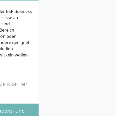
er BSP Business
teresse an
 sind
 Bereich
ion oder
ndere geeignet
 Medien
ickeln wollen.
 § 10 Berliner
tions- und