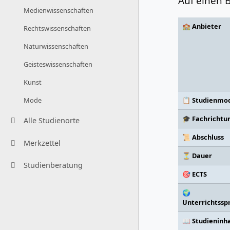
Auf einen B
Medienwissenschaften
🏫 Anbieter
Rechtswissenschaften
Naturwissenschaften
Geisteswissenschaften
Kunst
📋 Studienmod
Mode
🎓 Fachrichtu
Alle Studienorte
📜 Abschluss
Merkzettel
⏳ Dauer
Studienberatung
🎯 ECTS
🌍
Unterrichtssp
📖 Studieninh