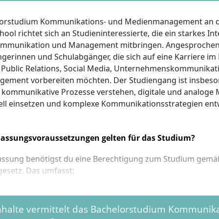
lorstudium Kommunikations- und Medienmanagement an d
ool richtet sich an Studieninteressierte, die ein starkes In
ommunikation und Management mitbringen. Angesprochen
gerinnen und Schulabgänger, die sich auf eine Karriere im
 Public Relations, Social Media, Unternehmenskommunikat
ement vorbereiten möchten. Der Studiengang ist insbeso
die kommunikative Prozesse verstehen, digitale und analoge
ell einsetzen und komplexe Kommunikationsstrategien entw
lassungsvoraussetzungen gelten für das Studium?
lassung benötigst du eine Berechtigung zum Studium gemäß
esetz. Das umfasst:
ine Hochschulreife (Abitur)
bundene Hochschulreife
nhalte vermittelt das Bachelorstudium Kommunika
hschulreife oder einen vergleichbaren Abschluss