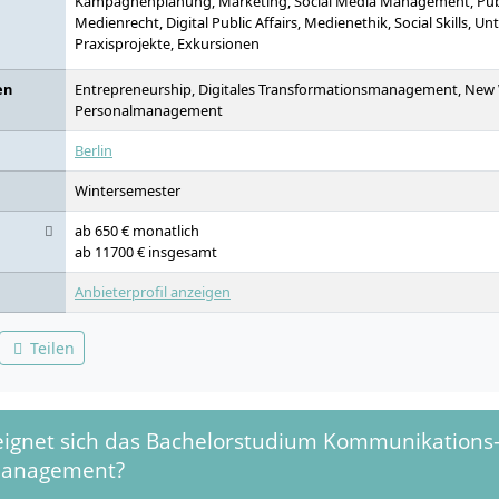
Kampagnenplanung, Marketing, Social Media Management, Publi
Medienrecht, Digital Public Affairs, Medienethik, Social Skills, 
Praxisprojekte, Exkursionen
en
Entrepreneurship, Digitales Transformationsmanagement, New
Personalmanagement
Berlin
Wintersemester
ab 650 € monatlich
ab 11700 € insgesamt
Anbieterprofil anzeigen
Teilen
eignet sich das Bachelorstudium Kommunikations
anagement?