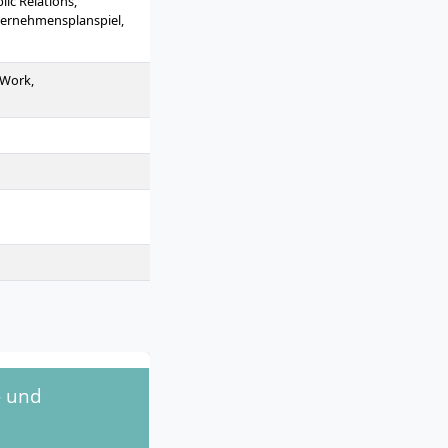
c Relations,
Unternehmensplanspiel,
 Work,
- und