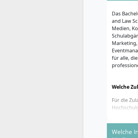
Das Bache
and Law Sch
Medien, K
Schulabgän
Marketing,
Eventmanag
für alle, 
profession
Welche Zu
Für die Zu
Hochschulg
Allgeme
Fachge
Welche I
Fachhoc