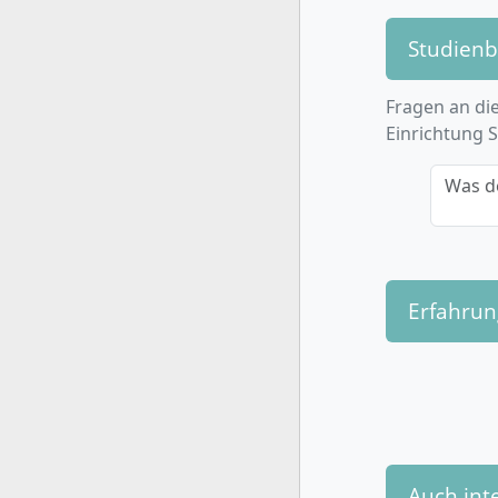
Du hast im
Studien
setzen – z
New Work 
Fragen an die
Einrichtung 
Was d
Wie ist d
Das Studium
Erfahru
BSP in Berl
Projekte un
sechsmonat
oder Ausla
Regelst
Studien
Auch int