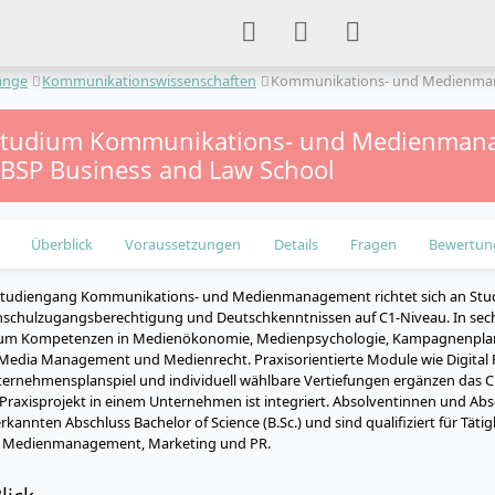
änge
Kommunikationswissenschaften
Kommunikations- und Medienm
tstudium Kommunikations- und Medienma
– BSP Business and Law School
Überblick
Voraussetzungen
Details
Fragen
Bewertun
studiengang Kommunikations- und Medienmanagement richtet sich an Studi
hschulzugangsberechtigung und Deutschkenntnissen auf C1-Niveau. In sech
dium Kompetenzen in Medienökonomie, Medienpsychologie, Kampagnenplan
l Media Management und Medienrecht. Praxisorientierte Module wie Digital Pu
ernehmensplanspiel und individuell wählbare Vertiefungen ergänzen das Cu
raxisprojekt in einem Unternehmen ist integriert. Absolventinnen und Abs
rkannten Abschluss Bachelor of Science (B.Sc.) und sind qualifiziert für Tätig
 Medienmanagement, Marketing und PR.