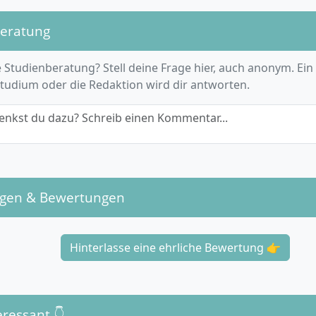
 Studienverlauf außerdem die Möglichkeit, individuelle Sc
beratung
um Beispiel in Entrepreneurship, Digitales Transformatio
und Personalmanagement.
 Studienberatung? Stell deine Frage hier, auch anonym. Ein
Studium oder die Redaktion wird dir antworten.
enkst du dazu? Schreib einen Kommentar...
er Ablauf und die Organisation des Studiums?
 ist als Vollzeit-Präsenzstudium über sechs Semester (drei
ngen & Bewertungen
in organisiert. Es umfasst theoretische Grundlagen, praxiso
d trainingsbasierte Soft-Skill-Module. Das Herzstück bildet
iges Praxisprojekt in einem Unternehmen deiner Wahl, da
Hinterlasse eine ehrliche Bewertung 👉
nd absolviert werden kann.
udienzeit: 6 Semester (180 ECTS)
beginn jeweils zum 1. Oktober
eressant 👇