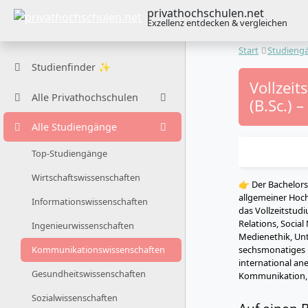
privathochschulen.net
Exzellenz entdecken & vergleichen
Start
Studieng
Studienfinder ✨
Vollzei
Alle Privathochschulen
(B.Sc.) 
Alle Studiengänge
Top-Studiengänge
Wirtschaftswissenschaften
👉 Der Bachelor
allgemeiner Hoc
Informationswissenschaften
das Vollzeitstu
Relations, Socia
Ingenieurwissenschaften
Medienethik, Unt
sechsmonatiges P
Kommunikationswissenschaften
international ane
Gesundheitswissenschaften
Kommunikation,
Sozialwissenschaften