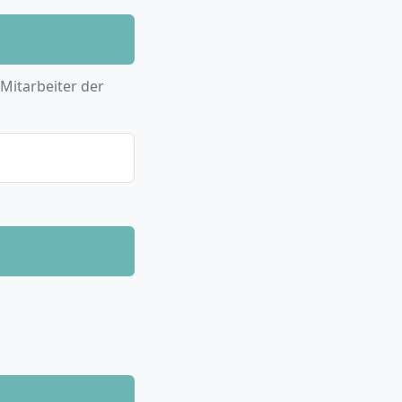
hwerpunkte zu
nsmanagement oder
 Mitarbeiter der
 Jahre) an der
rientierte
 ein
s entweder im In-