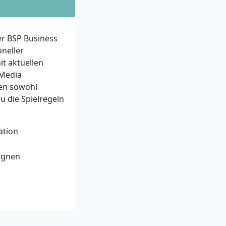
n die
B.
r BSP Business
ung mit
oneller
it aktuellen
sche
 Media
deine
den sowohl
 die Spielregeln
 mitbringen.
mmenhängen ist
tion
ichkeiten.
sind für
agnen
rste praktische
 Social Media
ussetzung.
gkeiten