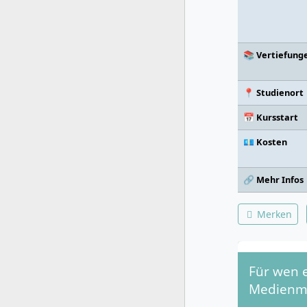
📚 Vertiefung
📍 Studienort
📅 Kursstart
💶 Kosten
🔗 Mehr Infos
Merken
Für wen 
Medienm