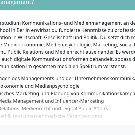
anagement?
ist der Zugang auch für beruflich Qualifizierte möglich, wen
ngen gemäß § 11 Berliner Hochschulgesetz erfüllt sind (z. 
orstudium Kommunikations- und Medienmanagement an de
fung, Aufstiegsfortbildung oder einschlägige Berufserfahr
ool in Berlin erwirbst du fundierte Kenntnisse zu professi
her Eignungsprüfung).
on in Wirtschaft, Gesellschaft und Politik. Du setzt dich m
 vom schulischen oder beruflichen Zugang musst du deut
 Medienökonomie, Medienpsychologie, Marketing, Social
tnisse mindestens auf dem Niveau C1 nachweisen, sofern 
, Public Relations und Medienrecht auseinander. Es wer
 nicht Deutsch ist.
s auch digitale Kommunikationsformen behandelt, sodass du
unikation im gesamten medialen Spektrum verstehst.
naus solltest du Kommunikationsstärke und Teamfähigkeit
an gesellschaftlichen, wirtschaftlichen und medialen Zusa
agen des Managements und der Unternehmenskommunika
benso wie Offenheit für neue Medien und deren Einsatzmögl
ökonomie und Medienpsychologie
es Denkvermögen, Organisationsgeschick sowie Kreativität 
gisches Marketing und Planung von Kommunikationskamp
entierte Aufgaben im Studium und späteren Beruf zentral. E
 Media Management und Influencer-Marketing
n – etwa durch Praktika, Engagement in Schülerzeitungen,
Relations, Medienrecht und Digital Public Affairs
 oder Eventorganisation – sind vorteilhaft, aber keine Vora
ethik und unternehmerische Verantwortung
ehmensplanspiel zur realitätsnahen Anwendung
ills wie Präsentation, Teamarbeit und Kommunikationsfähi