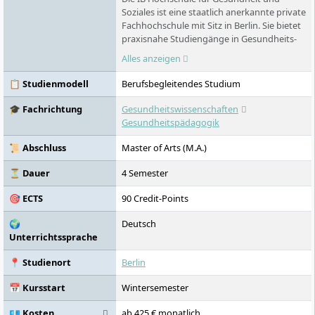
Soziales ist eine staatlich anerkannte private
Fachhochschule mit Sitz in Berlin. Sie bietet
praxisnahe Studiengänge in Gesundheits-
und Sozialwissenschaften an, darunter
Alles anzeigen
Psychologie, Digital Health und
Gesundheitspädagogik. Mit Standorten in
📋 Studienmodell
Berufsbegleitendes Studium
fünf deutschen Städten und einem
innovativen Lehrkonzept verbindet sie
🎓 Fachrichtung
Gesundheitswissenschaften
akademische Exzellenz mit
Gesundheitspädagogik
gesellschaftlichem Engagement und fördert
aktiv die Akademisierung von
📜 Abschluss
Master of Arts (M.A.)
Gesundheitsberufen.
⏳ Dauer
4 Semester
🎯 ECTS
90 Credit-Points
🌍
Deutsch
Unterrichtssprache
📍 Studienort
Berlin
📅 Kursstart
Wintersemester
💶 Kosten
ab 425 € monatlich