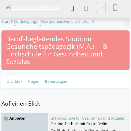
Sprache auswä
Start
Studiengänge
Gesundheitswissenschaften
Gesundheitspädagogik
Gesundheitspädagogik
Berufsbegleitendes Studium
Gesundheitspädagogik (M.A.) – IB
Hochschule für Gesundheit und
Soziales
Überblick
Fragen
Bewertungen
Auf einen Blick
🏫 Anbieter
IB Hochschule für Gesundheit und Soziales
,
Fachhochschule mit Sitz in Berlin
Die IB Hochschule für Gesundheit und