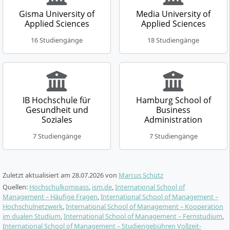
Wie unterscheidet sich die ISM von anderen
Gisma University of
Media University of
International Logistics
General Management
Applied Sciences
Applied Sciences
privaten Hochschulen?
& Supply Chain
Vollzeitstudium
Management
16 Studiengänge
18 Studiengänge
Master of Business
Administration (MBA)
Vollzeitstudium
Die ISM ist keine allgemeine Hochschule mit
2 Semester
Master of Science (M.Sc.)
Deutsch
4 Semester
Studiengängen aus allen wissenschaftlichen
Englisch
Fachrichtungen. Sie positioniert sich als
international
Details
ausgerichtete Business School
und konzentriert ihr
IB Hochschule für
Hamburg School of
Details
Gesundheit und
Business
Angebot auf Wirtschaft, Management und
Soziales
Administration
angrenzende Anwendungsfelder.
7 Studiengänge
7 Studiengänge
Strategic Marketing
Real Estate
International
Management
Management
School of
Vollzeitstudium
Vollzeitstudium
Vergleichspunkt
Management
Andere Modelle
Master of Arts (M.A.)
Bachelor of Science (B.Sc.)
Zuletzt aktualisiert am
28.07.2026
von
Marcus Schütz
4 Semester
6 Semester
Breites Angebot von
Quellen:
Hochschulkompass
,
ism.de
,
International School of
Wirtschaft,
Englisch
Deutsch oder Englisch
Gesundheit und
Management – Häufige Fragen
,
International School of Management –
Fachlicher
Management und
Sozialwesen bis
Hochschulnetzwerk
,
International School of Management – Kooperation
Schwerpunkt
spezialisierte
Details
Details
Technik und
im dualen Studium
,
International School of Management – Fernstudium
,
Anwendungsfelder
Naturwissenschaften
International School of Management – Studiengebühren Vollzeit-