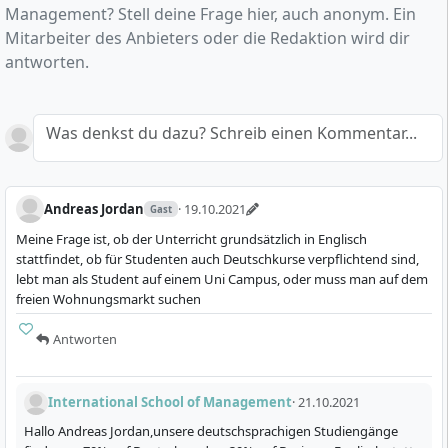
Management? Stell deine Frage hier, auch anonym. Ein
mit Schwerpunkt Wirtschaft und Management
. Sie
Mitarbeiter des Anbieters oder die Redaktion wird dir
wurde 1990 in Dortmund gegründet und betreibt
International
Management
antworten.
Management
heute sieben Campusstandorte in Deutschland.
Berufsbegleitendes
Studium
Vollzeitstudium
Ergänzend bietet sie ein vollständig digitales
Master of Science (M.Sc.)
Master of Science (M.Sc.)
Fernstudium an.
5 Semester
4 Semester
Was denkst du dazu? Schreib einen Kommentar...
Deutsch
Englisch
Anders als fachlich breit aufgestellte Universitäten
konzentriert sich die ISM auf wirtschaftsnahe
Details
Details
Studiengänge. Die Programme verbinden
Andreas Jordan
· 19.10.2021
Gast
betriebswirtschaftliche Grundlagen mit
Meine Frage ist, ob der Unterricht grundsätzlich in Englisch
Spezialisierungen wie Finanzen, Marketing,
Finance
Real Estate
stattfindet, ob für Studenten auch Deutschkurse verpflichtend sind,
Wirtschaftspsychologie, Datenanalyse,
Management
lebt man als Student auf einem Uni Campus, oder muss man auf dem
Berufsbegleitendes
Immobilienwirtschaft, Logistik, Mode, Sport oder
freien Wohnungsmarkt suchen
Studium
Vollzeitstudium
Master of Science (M.Sc.)
Nachhaltigkeit.
Bachelor of Science (B.Sc.)
5 Semester
6 Semester
Antworten
Englisch
Deutsch oder Englisch
Die Hochschule bietet mehrere Studienmodelle
innerhalb derselben Fachgebiete. International
Details
Details
International School of Management
· 21.10.2021
Management oder wirtschaftsnahe Spezialisierungen
Hallo Andreas Jordan,unsere deutschsprachigen Studiengänge
können beispielsweise in Vollzeit, dual,