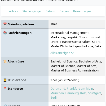
Überblick
Studiengänge
Details
Fragen
Bewertungen
📅 Gründungsdatum
1990
📚 Fachrichtungen
International Management,
Marketing, Logistik, Tourismus und
Event, Finanzwissenschaften, Sport,
Mode, Wirtschaftspsychologie, Data
Science & AI, MBA,
Alles anzeigen
Immobilienwirtschaft,
Betriebswirtschaft
📜 Abschlüsse
Bachelor of Science, Bachelor of Arts,
Master of Science, Master of Arts,
Master of Business Administration
👨‍🎓 Studierende
3728 (WS 2024/2025)
📍 Standorte
Dortmund
,
Frankfurt am Main
,
München
,
Hamburg
,
Köln
,
Stuttgart
,
Berlin