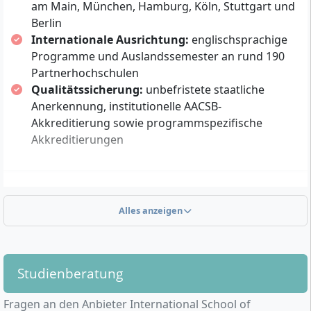
am Main, München, Hamburg, Köln, Stuttgart und
Berlin
Betriebswirtschaft ·
Betriebswirtschaft ·
Internationale Ausrichtung:
englischsprachige
Marketing &
Logistik Management
Programme und Auslandssemester an rund 190
Communications
Duales Studium
Partnerhochschulen
Bachelor of Science (B.Sc.)
Duales Studium
6 Semester
Bachelor of Arts (B.A.)
Qualitätssicherung:
unbefristete staatliche
Deutsch
6 Semester
Anerkennung, institutionelle AACSB-
Deutsch
Akkreditierung sowie programmspezifische
Details
Akkreditierungen
Details
Luxury, Fashion & Sales
Business Intelligence &
Management
Data Science
Alles anzeigen
Was zeichnet die International School of
Vollzeitstudium
Vollzeitstudium
Master of Arts (M.A.)
Master of Science (M.Sc.)
Management aus?
4 Semester
4 Semester
Deutsch oder Englisch
Englisch
Studienberatung
Die International School of Management, kurz ISM, ist
Details
Details
Fragen an den Anbieter International School of
eine
private, staatlich anerkannte Fachhochschule