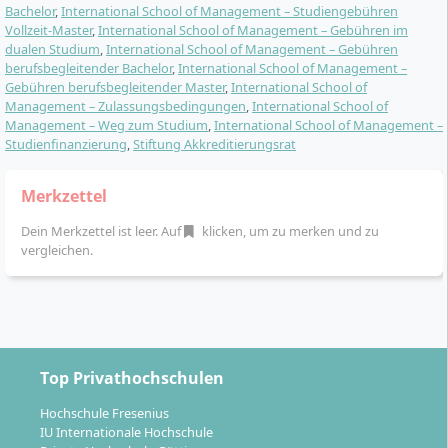
Bachelor
,
International School of Management – Studiengebühren
Teilweise
Vollzeit-Master
,
International School of Management – Gebühren im
Vollzeit, dual,
Betriebswirtschaft ·
Psychology &
Konzentration auf
dualen Studium
,
International School of Management – Gebühren
Studienmodelle
berufsbegleitend
Real Estate
Management
Campusstudium oder
berufsbegleitender Bachelor
,
International School of Management –
und Fernstudium
Management
reine Online-Lehre
Vollzeitstudium
Gebühren berufsbegleitender Master
,
International School of
Master of Science (M.Sc.)
Duales Studium
Management – Zulassungsbedingungen
,
International School of
Auslandssemester in
4 Semester
Bachelor of Science (B.Sc.)
Management – Weg zum Studium
,
International School of Management –
Auslandsaufenthalte
vielen Programmen,
Deutsch oder Englisch
6 Semester
Studienfinanzierung
,
Stiftung Akkreditierungsrat
häufig optional oder
englischsprachige
Deutsch oder Englisch
Internationalität
nur in einzelnen
Studiengänge und
Details
Studiengängen
rund 190
Merkzettel
Details
vorgesehen
Partnerhochschulen
Dein Merkzettel ist leer. Auf
klicken, um zu merken und zu
Sieben kleinere
Ein großer
vergleichen.
Campusstandorte in
Zentralcampus oder
Strategic Sports
MBA General
Standorte
deutschen
ausschließlich digitale
Management
Management
Großstädten
Lehre
Vollzeitstudium
Vollzeitstudium
Master of Arts (M.A.)
Master of Business
Zulassung
Viele Studiengänge
4 Semester
Administration (MBA)
ausschließlich
sind NC-frei, setzen
Deutsch oder Englisch
2 Semester
Top Privathochschulen
anhand der
aber ein
Englisch
Zulassung
Abschlussnote oder
hochschuleigenes
Hochschule Fresenius
Details
direkte Einschreibung
Aufnahmeverfahren
IU Internationale Hochschule
Details
ohne
voraus