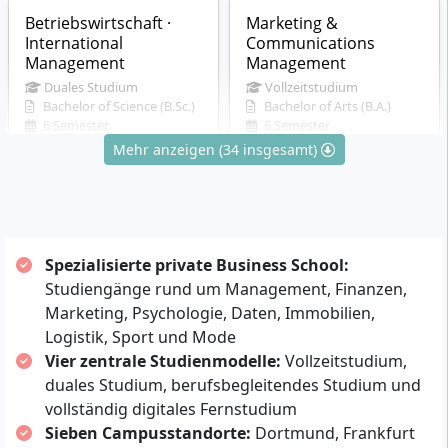
Betriebswirtschaft ·
Marketing &
International
Communications
Management
Management
Duales Studium
Vollzeitstudium
Bachelor of Science (B.Sc.)
Bachelor of Arts (B.A.)
6 Semester
6 Semester
Deutsch
Deutsch
Mehr anzeigen (34 insgesamt)
4 Kommentare & Fragen
Details
Details
Spezialisierte private Business School:
Wirtschaftspsychologie
International Sports
Studiengänge rund um Management, Finanzen,
Management
Vollzeitstudium
Marketing, Psychologie, Daten, Immobilien,
Bachelor of Science (B.Sc.)
Vollzeitstudium
Logistik, Sport und Mode
6 Semester
Bachelor of Arts (B.A.)
Deutsch
6 Semester
Vier zentrale Studienmodelle:
Vollzeitstudium,
Deutsch
duales Studium, berufsbegleitendes Studium und
Details
vollständig digitales Fernstudium
Details
Sieben Campusstandorte:
Dortmund, Frankfurt