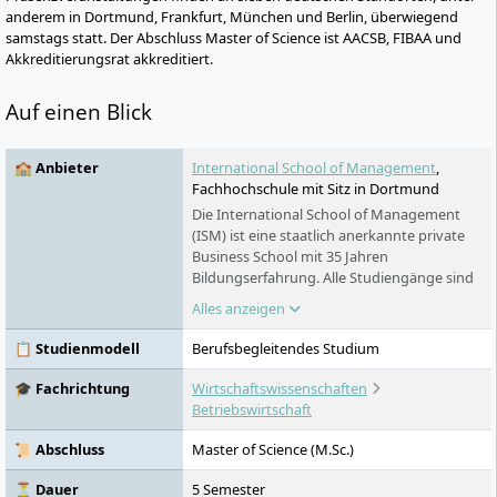
anderem in Dortmund, Frankfurt, München und Berlin, überwiegend
samstags statt. Der Abschluss Master of Science ist AACSB, FIBAA und
Akkreditierungsrat akkreditiert.
Auf einen Blick
🏫 Anbieter
International School of Management
,
Fachhochschule mit Sitz in Dortmund
Die International School of Management
(ISM) ist eine staatlich anerkannte private
Business School mit 35 Jahren
Bildungserfahrung. Alle Studiengänge sind
von der Deutschen Gesellschaft für Bildung
Alles anzeigen
(FIBAA) akkreditiert und verfügen über die
internationale AACSB-Akkreditierung. Mit
📋 Studienmodell
Berufsbegleitendes Studium
sieben Standorten in Berlin, München,
Dortmund, Köln, Frankfurt, Stuttgart und
🎓 Fachrichtung
Wirtschaftswissenschaften
Hamburg gehört die ISM zu den am besten
Betriebswirtschaft
bewerteten privaten deutschen Business
Schools. Wir prägen Karrieren, indem wir
📜 Abschluss
Master of Science (M.Sc.)
durch Nähe zur Wirtschaft, Exzellenz in
Lehre und Flexibilität im Lernen
⏳ Dauer
5 Semester