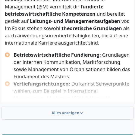
einen gleichwertigen Hochschulabschluss
Management (ISM) vermittelt dir
fundierte
(mindestens 180 ECTS-Punkte)
betriebswirtschaftliche Kompetenzen
und bereitet
Englischkenntnisse auf dem Niveau B2
(z. B.
gezielt auf
Leitungs- und Managementaufgaben
vor.
nachgewiesen durch Abitur, Bachelorstudium,
Im Fokus stehen sowohl
theoretische Grundlagen
als
Sprachtest oder Zertifikat)
auch anwendungsorientierte Fähigkeiten, die auf eine
vollständige Bewerbungsunterlagen
, dazu
internationale Karriere ausgerichtet sind.
zählen u. a. Lebenslauf, Abschlusszeugnis, ggf.
Nachweise über Berufserfahrung und
Betriebswirtschaftliche Fundierung:
Grundlagen
Sprachkenntnisse
der internen Kommunikation, Marktforschung
die
erfolgreiche Teilnahme am digitalen
sowie Management von Organisationen bilden das
Aufnahmeverfahren
, welches ein persönliches
Fundament des Masters.
Online-Auswahlgespräch umfasst
Vertiefungsrichtungen:
Du kannst Schwerpunkte
wählen, zum Beispiel in International
Der Studiengang ist nicht durch einen Numerus
Management, Marketing (CRM & Vertrieb),
Clausus (NC) beschränkt. Praktische Berufserfahrung
Finance, Psychology & Management, HRM &
im wirtschaftlichen oder managementnahen Umfeld
Digital Transformation, Business Intelligence &
Alles anzeigen
wird empfohlen, ist aber keine zwingende
Data Science, Supply Chain Management &
Voraussetzung.
Logistics, Real Estate Management, Family
Du solltest analytisches Denkvermögen,
Business oder Sustainability Management.