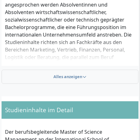
angesprochen werden Absolventinnen und
Absolventen wirtschaftswissenschaftlicher,
sozialwissenschaftlicher oder technisch geprägter
Bachelorprogramme, die eine Führungsposition im
internationalen Unternehmensumfeld anstreben. Die
Studieninhalte richten sich an Fachkräfte aus den
Bereichen Marketing, Vertrieb, Finanzen, Personal,
Logistik oder Beratung, die parallel zum Beruf
strategisches Management-Wissen und interkulturelle
Kompetenzen aufbauen wollen.
Alles anzeigen
Welche formalen Kriterien musst du für die
Zulassung erfüllen?
Studieninhalte im Detail
Um zum Master Management zugelassen zu werden,
benötigst du:
Der berufsbegleitende Master of Science
ein
abgeschlossenes Bachelorstudium
oder
Management an der International School of