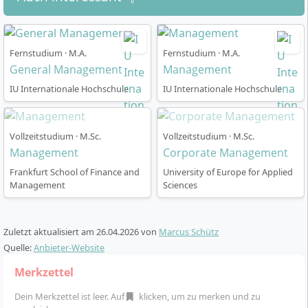
vermittelt dir der Studiengang ausgewiesene
Methodenkompetenz für das moderne Management.
Fernstudium · M.A.
Fernstudium · M.A.
General Management
Management
IU Internationale Hochschule
IU Internationale Hochschule
Studienablauf
Vollzeitstudium · M.Sc.
Vollzeitstudium · M.Sc.
Management
Corporate Management
Das Programm ist als
berufsbegleitendes Studium
Frankfurt School of Finance and
University of Europe for Applied
über 5 Semester
konzipiert und ermöglicht eine
Management
Sciences
flexible Verbindung von Beruf und Weiterbildung.
Der
Schwerpunkt liegt auf Präsenzveranstaltungen an
Samstagen
, sodass du weiterhin in Vollzeit arbeiten
Zuletzt aktualisiert am
26.04.2026
von
Marcus Schütz
kannst. Im Verlauf des Studiums erwarten dich diese
Quelle:
Anbieter-Website
Strukturelemente:
Merkzettel
Vorlesungen in Blockform:
Kompakte
Dein Merkzettel ist leer. Auf
klicken, um zu merken und zu
Veranstaltungen finden in der Regel am Samstag