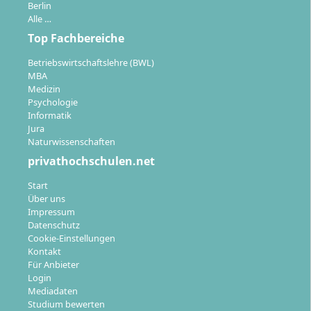
englischsprachige Module sind integriert.
Berlin
Alle …
Das Studium beginnt jährlich zum Wintersemester
Top Fachbereiche
(September) und umfasst insgesamt
120 ECTS
. Die
Organisation unterstützt ein effektives
Betriebswirtschaftslehre (BWL)
MBA
Zeitmanagement für Berufstätige.
Medizin
Psychologie
Informatik
Jura
Naturwissenschaften
privathochschulen.net
Karrierechancen & Berufsmöglichkeiten
Start
Über uns
Mit dem Abschluss als
Master of Science
Impressum
Datenschutz
Management
eröffnest du dir vielfältige Wege in
Cookie-Einstellungen
nationalen und internationalen Unternehmen.
Kontakt
Absolventinnen und Absolventen übernehmen
Für Anbieter
typischerweise
Login
leitende Positionen
oder spezialisierte
Mediadaten
Fachaufgaben, etwa als:
Studium bewerten