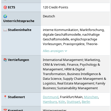
individuelles Potenzial unserer
🎯 ECTS
120 Credit-Points
Studierenden entfalten.
🌍
Deutsch
Unterrichtssprache
📖 Studieninhalte
interne Kommunikation, Marktforschung,
digitale Geschäftsmodelle, nachhaltige
Geschäftsmodelle, englischsprachige
Vorlesungen, Praxisprojekte, Theorie-
Praxis-Dialog, Auslandsmodul Dublin,
Alles anzeigen
internationales Doppelabschlussprogramm,
Soft Skills
📚 Vertiefungen
International Management; Marketing,
CRM & Vertrieb, Finance, Psychology &
Management, HRM & Digital
Transformation, Business Intelligence &
Data Science, Supply Chain Management &
Logistics, Real Estate Management; Family
Business; Sustainability Management
📍 Studienort
Dortmund
, Frankfurt/Main,
München
,
Hamburg
,
Köln
,
Stuttgart
,
Berlin
📅 Kursstart
Wintersemester