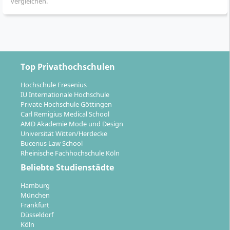
vergleichen.
statt und sind so auf die Bedürfnisse Berufstätiger
abgestimmt.
Fachmodule und Wahlpflichtbereiche:
Neben
den Kernfächern entscheidest du dich für
individuell passende Vertiefungen.
Top Privathochschulen
Praxiselemente:
Praxisprojekte,
Marktforschungsarbeiten und der Theorie-Praxis-
Hochschule Fresenius
IU Internationale Hochschule
Dialog sind wesentlicher Bestandteil, um Gelerntes
Private Hochschule Göttingen
unmittelbar anzuwenden.
Carl Remigius Medical School
Auslandsmodul:
Im Rahmen eines zweiwöchigen
AMD Akademie Mode und Design
Programms in Dublin erweiterst du deine Sprach-
Universität Witten/Herdecke
Bucerius Law School
und Auslandserfahrung.
Rheinische Fachhochschule Köln
Doppelabschluss (optional):
Du kannst einen
Beliebte Studienstädte
internationalen Doppelabschluss (Double Degree)
in Kooperation mit Partnerhochschulen weltweit
Hamburg
erwerben.
München
Frankfurt
Unterrichtssprachen:
Die Lehrveranstaltungen
Düsseldorf
finden überwiegend auf Deutsch statt;
Köln