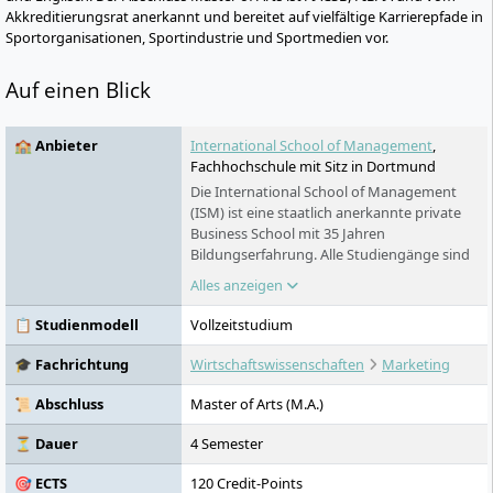
Akkreditierungsrat anerkannt und bereitet auf vielfältige Karrierepfade in
Sportorganisationen, Sportindustrie und Sportmedien vor.
Auf einen Blick
🏫 Anbieter
International School of Management
,
Fachhochschule mit Sitz in Dortmund
Die International School of Management
(ISM) ist eine staatlich anerkannte private
Business School mit 35 Jahren
Bildungserfahrung. Alle Studiengänge sind
von der Deutschen Gesellschaft für Bildung
Alles anzeigen
(FIBAA) akkreditiert und verfügen über die
internationale AACSB-Akkreditierung. Mit
📋 Studienmodell
Vollzeitstudium
sieben Standorten in Berlin, München,
Dortmund, Köln, Frankfurt, Stuttgart und
🎓 Fachrichtung
Wirtschaftswissenschaften
Marketing
Hamburg gehört die ISM zu den am besten
bewerteten privaten deutschen Business
📜 Abschluss
Master of Arts (M.A.)
Schools. Wir prägen Karrieren, indem wir
durch Nähe zur Wirtschaft, Exzellenz in
⏳ Dauer
4 Semester
Lehre und Flexibilität im Lernen
🎯 ECTS
120 Credit-Points
individuelles Potenzial unserer