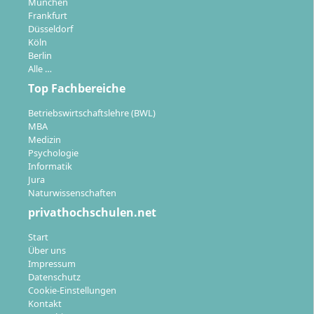
München
Frankfurt
Düsseldorf
Köln
Mit dem Masterabschluss positionierst du dich für
Berlin
leitende Tätigkeiten und das Management
Alle …
strategischer Themen
in der Sportbranche.
Top Fachbereiche
Absolventinnen und Absolventen sind vor allem
gefragt in:
Betriebswirtschaftslehre (BWL)
MBA
Medizin
Sportorganisationen:
Profisportclubs,
Psychologie
Sportvereine, Sportverbände (national und
Informatik
international)
Jura
Sportartikelindustrie und Sportgerätehersteller:
Naturwissenschaften
Produktmanagement, Vertrieb, internationale
privathochschulen.net
Markenstrategie
Start
Marketing- und Kommunikationsagenturen:
Über uns
Entwicklung und Umsetzung von Kampagnen,
Impressum
Sponsoring- und Eventmanagement
Datenschutz
Cookie-Einstellungen
Unternehmensberatungen:
Strategieberatung
Kontakt
mit Schwerpunkt Sport, Digitalisierung und