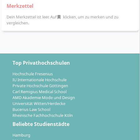
internationalen Abschlusses (Double Degree) im
Merkzettel
Rahmen des Auslandssemesters möglich
Dein Merkzettel ist leer. Auf
klicken, um zu merken und zu
Sprachkonzept:
Deutsch als
vergleichen.
Hauptunterrichtssprache, ausgewählte Module in
Englisch
Der Starttermin ist im September (Wintersemester).
Das Studium ist durch eine intensive
Top Privathochschulen
Praxisorientierung und zahlreiche
Vernetzungsmöglichkeiten mit der Branche
Hochschule Fresenius
gekennzeichnet. Moderne Lehrmethoden – darunter
IU Internationale Hochschule
Fallstudien, Workshops und Projekte – sorgen für eine
Private Hochschule Göttingen
Carl Remigius Medical School
enge Verzahnung von Theorie und Praxis.
AMD Akademie Mode und Design
Universität Witten/Herdecke
Bucerius Law School
Rheinische Fachhochschule Köln
Beliebte Studienstädte
Welche Karrierewege eröffnen sich mit dem
Hamburg
Master in Strategic Sports Management?