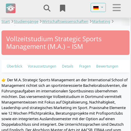
Sprache auswähl
Start
Studiengänge
Wirtschaftswissenschaften
Marketing
Strategic Sports Management
Vollzeitstudium Strategic Sports
Management (M.A.) – ISM
Überblick
Voraussetzungen
Details
Fragen
Bewertungen
👉 Der M.A. Strategic Sports Management an der International School of
Management richtet sich an sportinteressierte Bachelorabsolventen, die
Führungsaufgaben im internationalen Sportbusiness übernehmen
möchten. Das viersemestrige Vollzeitstudium in Dortmund vermittelt
Managementwissen mit Fokus auf Digitalisierung, Nachhaltigkeit,
Leadership und strategisches Marketing im Sport. Praxisnahe Elemente
wie 12 Wochen Pflichtpraktika, Beratungsprojekte mit Profisportclubs
sowie ein integriertes Auslandssemester mit der Option auf einen
Doppelabschluss sind integriert. Die Unterrichtssprachen sind Deutsch
und Englisch. Der Abschluss Master of Arts ist AACSB, FIBAA und vom