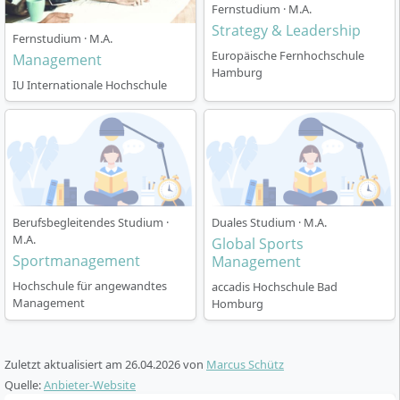
Fernstudium · M.A.
Sports Management aufgebaut?
Strategy & Leadership
Fernstudium · M.A.
Europäische Fernhochschule
Management
Hamburg
Das Studium wird
in Vollzeit
(4 Semester) an der
IU Internationale Hochschule
International School of Management (ISM) angeboten
und weist folgende Besonderheiten auf:
Regelstudienzeit:
4 Semester (Vollzeitmodell),
möglich ist auch ein Abschluss im Fast Track in 3
Semestern
Pflichtpraktika:
12 Wochen Praxisphase, ergänzt
Berufsbegleitendes Studium ·
Duales Studium · M.A.
M.A.
Global Sports
durch Beratungsprojekte mit Unternehmen der
Sportmanagement
Management
Sportbranche
Auslandssemester:
Im dritten Semester
Hochschule für angewandtes
accadis Hochschule Bad
Management
Homburg
verpflichtend an einer von über 190
Partnerhochschulen mit individueller
Schwerpunktsetzung (z. B. Vertiefung in Sports
Zuletzt aktualisiert am
26.04.2026
von
Marcus Schütz
Management, Marketing oder Management)
Quelle:
Anbieter-Website
Doppelabschluss-Option:
Erwerb eines zweiten