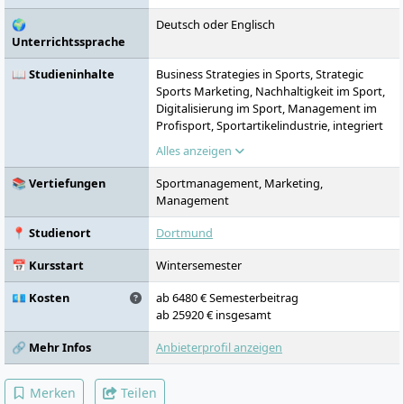
Studierenden entfalten.
🌍
Deutsch oder Englisch
Unterrichtssprache
📖 Studieninhalte
Business Strategies in Sports, Strategic
Sports Marketing, Nachhaltigkeit im Sport,
Digitalisierung im Sport, Management im
Profisport, Sportartikelindustrie, integriert
Auslandssemester, internationaler
Alles anzeigen
Doppelabschluss, Praxisprojekt,
Pflichtpraktikum
📚 Vertiefungen
Sportmanagement, Marketing,
Management
📍 Studienort
Dortmund
📅 Kursstart
Wintersemester
💶 Kosten
ab 6480 € Semesterbeitrag
ab 25920 € insgesamt
🔗 Mehr Infos
Anbieterprofil anzeigen
Merken
Teilen