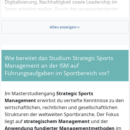
Digitalisierung, Nachhaltigkeit sowie Leadership im
Sport arbeiten wollen. Durch den praxisorientierten
Fokus und das verpflichtende Auslandssemester ist
das Studium besonders für Bewerber geeignet, die
Alles anzeigen
internationale Erfahrungen suchen und sich gezielt
auf Managementpositionen im dynamischen Umfeld
des Sports vorbereiten möchten.
Wie bereitet das Studium Strategic Sports
Diese formalen Kriterien musst du für die
Management an der ISM auf
Zulassung erfüllen
Führungsaufgaben im Sportbereich vor?
Die Zulassung zum Master setzt den
Abschluss eines
grundständigen Studiums mit mindestens 180
Im Masterstudiengang
Strategic Sports
ECTS-Punkten
voraus. Zusätzlich benötigst du
Management
erwirbst du vertiefte Kenntnisse zu den
Sprachkenntnisse auf mindestens B2-Niveau
(in der
wirtschaftlichen, rechtlichen und gesellschaftlichen
Unterrichtssprache Deutsch, Englisch oder beiden, je
Strukturen der weltweiten Sportbranche. Der Fokus
nach Modul), vollständige Bewerbungsunterlagen
liegt auf
strategischem Management
und der
sowie die
erfolgreiche Teilnahme an einem digitalen
Anwendung fundierter Managementmethoden
im