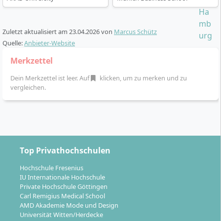
Dadurch bleibt das Studium mit einer
Vollzeitbeschäftigung vereinbar.
Zuletzt aktualisiert am
23.04.2026
von
Marcus Schütz
Präsenzphasen
kompakt am Wochenende
Quelle:
Anbieter-Website
(Freitag bis Sonntag)
Merkzettel
Unterrichtssprache:
Englisch
Integrierte Auslandsmodule:
Aufenthalte z. B. an
Dein Merkzettel ist leer. Auf
klicken, um zu merken und zu
der University of California Riverside (USA), Indian
vergleichen.
Institute of Management (Indien) und Woosong
University (Südkorea)
Studienbegleitendes Coaching
:
Potenzialanalysen, Karriereberatung und
Führungskräftecoaching
Top Privathochschulen
Flexible Zusatzangebote:
Kostenlose MBA Plus
Hochschule Fresenius
Zusatzkurse mit Extra-Zertifikat
IU Internationale Hochschule
Optionaler Doppelabschluss
: Erwerb eines
Private Hochschule Göttingen
zweiten MBA an der City University of Seattle (USA)
Carl Remigius Medical School
möglich
AMD Akademie Mode und Design
Universität Witten/Herdecke