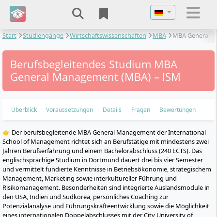
Sprache auswähl
Start
Studiengänge
Wirtschaftswissenschaften
MBA
MBA General
Management
Berufsbegleitendes Studium MBA
General Management (MBA) – ISM
Überblick
Voraussetzungen
Details
Fragen
Bewertungen
👉 Der berufsbegleitende MBA General Management der International
School of Management richtet sich an Berufstätige mit mindestens zwei
Jahren Berufserfahrung und einem Bachelorabschluss (240 ECTS). Das
englischsprachige Studium in Dortmund dauert drei bis vier Semester
und vermittelt fundierte Kenntnisse in Betriebsökonomie, strategischem
Management, Marketing sowie interkultureller Führung und
Risikomanagement. Besonderheiten sind integrierte Auslandsmodule in
den USA, Indien und Südkorea, persönliches Coaching zur
Potenzialanalyse und Führungskräfteentwicklung sowie die Möglichkeit
eines internationalen Doppelabschlusses mit der City University of