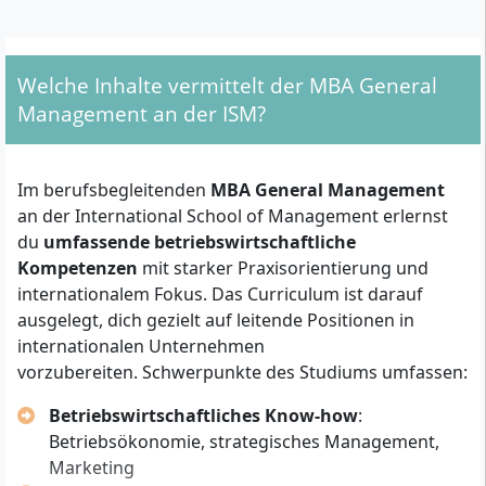
Welche formalen Kriterien musst du für die
Zulassung erfüllen?
Für die Einschreibung in das MBA-Programm General
Welche Inhalte vermittelt der MBA General
Management an der ISM musst du folgende
Management an der ISM?
Zulassungsvoraussetzungen nachweisen:
Abgeschlossenes Hochschulstudium (Bachelor)
Im berufsbegleitenden
MBA General Management
mit mindestens 240 ECTS-Punkten
an der International School of Management erlernst
Mindestens zwei Jahre qualifizierte
du
umfassende betriebswirtschaftliche
Berufserfahrung
nach Studienabschluss
Kompetenzen
mit starker Praxisorientierung und
Englischkenntnisse mindestens auf dem Niveau
internationalem Fokus. Das Curriculum ist darauf
B2
(bestätigt z. B. durch TOEFL, IELTS oder
ausgelegt, dich gezielt auf leitende Positionen in
Nachweis durch das Auswahlverfahren der
internationalen Unternehmen
Hochschule)
vorzubereiten. Schwerpunkte des Studiums umfassen:
Erfolgreiche Teilnahme am
digitalen
Aufnahmeverfahren
der ISM (inklusive
Betriebswirtschaftliches Know-how
:
persönlichem Auswahlgespräch)
Betriebsökonomie, strategisches Management,
Marketing
Ein Numerus Clausus (NC) besteht nicht.