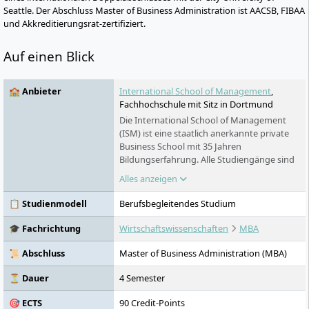
Seattle. Der Abschluss Master of Business Administration ist AACSB, FIBAA
und Akkreditierungsrat-zertifiziert.
Auf einen Blick
🏫 Anbieter
International School of Management
,
Fachhochschule mit Sitz in Dortmund
Die International School of Management
(ISM) ist eine staatlich anerkannte private
Business School mit 35 Jahren
Bildungserfahrung. Alle Studiengänge sind
von der Deutschen Gesellschaft für Bildung
Alles anzeigen
(FIBAA) akkreditiert und verfügen über die
internationale AACSB-Akkreditierung. Mit
📋 Studienmodell
Berufsbegleitendes Studium
sieben Standorten in Berlin, München,
Dortmund, Köln, Frankfurt, Stuttgart und
🎓 Fachrichtung
Wirtschaftswissenschaften
MBA
Hamburg gehört die ISM zu den am besten
bewerteten privaten deutschen Business
📜 Abschluss
Master of Business Administration (MBA)
Schools. Wir prägen Karrieren, indem wir
durch Nähe zur Wirtschaft, Exzellenz in
⏳ Dauer
4 Semester
Lehre und Flexibilität im Lernen
🎯 ECTS
90 Credit-Points
individuelles Potenzial unserer