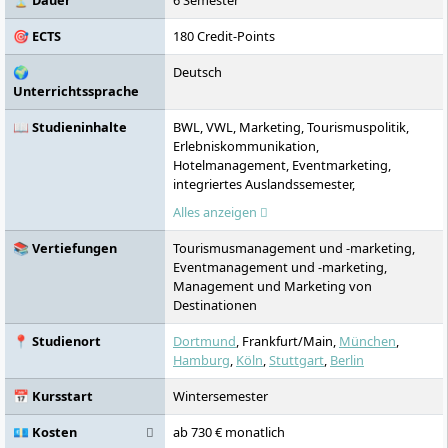
⏳ Dauer
6 Semester
individuelles Potenzial unserer
🎯 ECTS
180 Credit-Points
Studierenden entfalten.
🌍
Deutsch
Unterrichtssprache
📖 Studieninhalte
BWL, VWL, Marketing, Tourismuspolitik,
Erlebniskommunikation,
Hotelmanagement, Eventmarketing,
integriertes Auslandssemester,
Praxisphasen im Unternehmen, Workshops,
Alles anzeigen
Exkursionen
📚 Vertiefungen
Tourismusmanagement und -marketing,
Eventmanagement und -marketing,
Management und Marketing von
Destinationen
📍 Studienort
Dortmund
, Frankfurt/Main,
München
,
Hamburg
,
Köln
,
Stuttgart
,
Berlin
📅 Kursstart
Wintersemester
💶 Kosten
ab 730 € monatlich