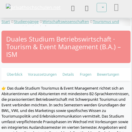
Sprache auswä
Start
Studiengänge
Wirtschaftswissenschaften
Tourismus und
Event
Betriebswirtschaft · Tourism & Event Management
Duales Studium Betriebswirtschaft ·
Tourism & Event Management (B.A.) –
ISM
Überblick
Voraussetzungen
Details
Fragen
Bewertungen
👉 Das duale Studium Tourismus & Event Management richtet sich an
Abiturientinnen und Abiturienten mit mindestens B2-Sprachkenntnissen,
die praxisorientiert Betriebswirtschaft mit Schwerpunkt Tourismus und
Event verbinden möchten. In sechs Semestern werden Grundlagen der
BWL, VWL und des Marketings sowie spezifisches Wissen zu
Tourismuspolitik und Erlebniskommunikation vermittelt. Das Studium
umfasst verpflichtende Praxisphasen im Wechsel mit Vorlesungen sowie
ein integriertes Auslandssemester im vierten Semester. Angeboten wird