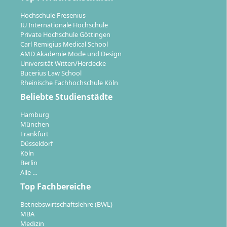
Welche Berufsperspektiven eröffnet dir der
Abschluss?
Hochschule Fresenius
IU Internationale Hochschule
Private Hochschule Göttingen
Carl Remigius Medical School
Absolventinnen und Absolventen des dualen
AMD Akademie Mode und Design
Universität Witten/Herdecke
Studiengangs Betriebswirtschaft · Tourism & Event
Bucerius Law School
Management an der ISM verfügen über einen
Rheinische Fachhochschule Köln
international anerkannten
Bachelor of Arts
mit
Beliebte Studienstädte
AACSB- und FIBAA-Akkreditierung. Dieser Abschluss
bietet vielfältige
Karriereoptionen in der Tourismus-
Hamburg
München
und Eventbranche
sowie angrenzenden
Frankfurt
Wirtschaftszweigen.
Düsseldorf
Köln
Tourismusmarketing und
Berlin
Destinationsmanagement
Alle …
Eventmanagement und Messeorganisation
Top Fachbereiche
Hotel- und Freizeitmanagement
Betriebswirtschaftslehre (BWL)
Marketing- und Kommunikationsabteilungen von
MBA
Reiseveranstaltern, Airlines oder Verbänden
Medizin