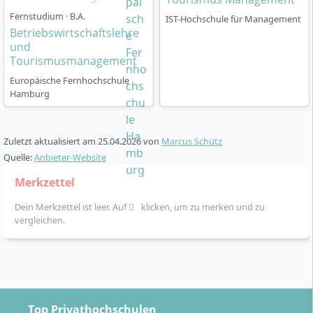
Monate Unternehmen pro Semester
Fernstudium · B.A.
Praxisphasen: Praktikum oder IHK-Ausbildung im
IST-Hochschule für Management
Betriebswirtschaftslehre
Bereich Tourismus und Eventmanagement
und
Verpflichtendes Auslandssemester im vierten
Tourismusmanagement
Semester an einer europäischen
Europäische Fernhochschule
Partnerhochschule
Hamburg
Praxisnahe Vermittlung durch Workshops,
Exkursionen und Projekte
Unterrichtssprache ist überwiegend Deutsch,
Zuletzt aktualisiert am
25.04.2026
von
Marcus Schütz
einzelne Module werden auf Englisch angeboten
Quelle:
Anbieter-Website
Merkzettel
Durch diese enge Verzahnung von Theorie und Praxis
sammelst du
umfassende Berufserfahrung
und bist
Dein Merkzettel ist leer. Auf
klicken, um zu merken und zu
bestens auf einen direkten Einstieg ins Berufsleben
vergleichen.
vorbereitet.
Top Privathochschulen