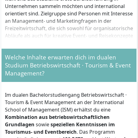
Unternehmen sammeln möchten und international
orientiert sind. Zielgruppe sind Personen mit Interesse
an Management- und Marketingfragen in der
Freizeitwirtschaft, die sich sowohl für organisatorische
Abläufe als auch für kreative Event- und Reisekonzepte
begeistern und flexibel zwischen Theorie und Praxis
wechseln wollen.
Welche Inhalte erwarten dich im dualen
Studium Betriebswirtschaft · Tourism & Event
Welche formalen Zulassungsvoraussetzungen
Management?
musst du erfüllen?
Um dich für das duale Bachelorstudium zu
Im dualen Bachelorstudiengang Betriebswirtschaft ·
qualifizieren, benötigst du folgende Nachweise:
Tourism & Event Management an der International
School of Management (ISM) erhältst du eine
Allgemeine Hochschulreife (Abitur)
oder
Kombination aus betriebswirtschaftlichen
vergleichbarer Abschluss
Grundlagen
sowie
speziellen Kenntnissen im
Englischkenntnisse auf Niveau B2
Tourismus- und Eventbereich
. Das Programm
(nachgewiesen z. B. durch Schulzeugnisse oder