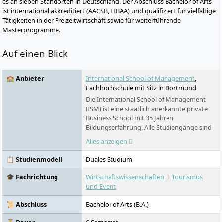
es an sieben Standorten in Deutschland. Der Abschluss Bachelor of Arts
ist international akkreditiert (AACSB, FIBAA) und qualifiziert für vielfältige
Tätigkeiten in der Freizeitwirtschaft sowie für weiterführende
Masterprogramme.
Auf einen Blick
🏫 Anbieter
International School of Management
,
Fachhochschule mit Sitz in Dortmund
Die International School of Management
(ISM) ist eine staatlich anerkannte private
Business School mit 35 Jahren
Bildungserfahrung. Alle Studiengänge sind
von der Deutschen Gesellschaft für Bildung
Alles anzeigen
(FIBAA) akkreditiert und verfügen über die
internationale AACSB-Akkreditierung. Mit
📋 Studienmodell
Duales Studium
sieben Standorten in Berlin, München,
Dortmund, Köln, Frankfurt, Stuttgart und
🎓 Fachrichtung
Wirtschaftswissenschaften
Tourismus
Hamburg gehört die ISM zu den am besten
und Event
bewerteten privaten deutschen Business
Schools. Wir prägen Karrieren, indem wir
📜 Abschluss
Bachelor of Arts (B.A.)
durch Nähe zur Wirtschaft, Exzellenz in
Lehre und Flexibilität im Lernen