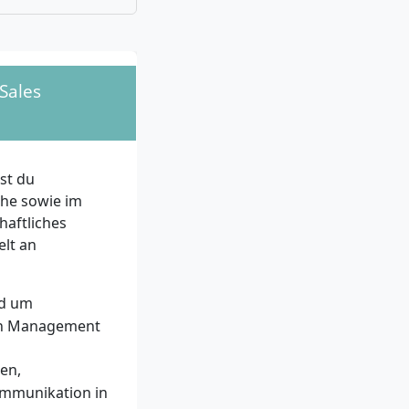
umfasst die
nahme an einem
räch
. Ein
dem Erststudium,
Sales
te,
che
st du
onsstärke
– da
che sowie im
udiums bilden.
haftliches
onalen Teams zu
lt an
 Handel oder
nd interkulturelle
nd um
ain Management
en,
ommunikation in