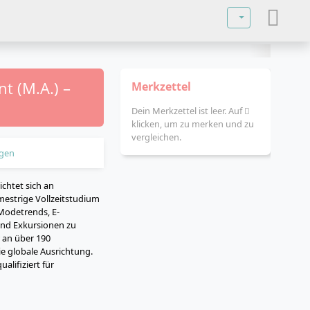
Sprache auswä
t (M.A.) –
Merkzettel
Dein Merkzettel ist leer. Auf
klicken, um zu merken und zu
vergleichen.
gen
chtet sich an
estrige Vollzeitstudium
Modetrends, E-
und Exkursionen zu
 an über 190
e globale Ausrichtung.
alifiziert für