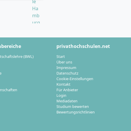
d Exkursionen
werks.
 alle
hbereiche
privathochschulen.net
tschaftslehre (BWL)
Start
Über uns
?
Impressum
e
Datenschutz
Cookie-Einstellungen
Kontakt
der
nschaften
Für Anbieter
ohen Praxis- und
Login
Mediadaten
Studium bewerten
Bewertungsrichtlinien
Luxusmarken und
nt in der