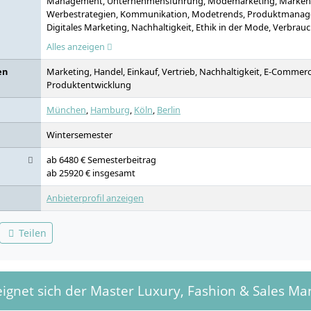
Management, Unternehmensführung, Modemarketing, Marken
Werbestrategien, Kommunikation, Modetrends, Produktmana
Digitales Marketing, Nachhaltigkeit, Ethik in der Mode, Verbrau
Markenrecht, digitaler Luxus, Entwicklung neuer Luxusmodell
Alles anzeigen
Boutiquen, Trendscouting
en
Marketing, Handel, Einkauf, Vertrieb, Nachhaltigkeit, E-Commer
Produktentwicklung
München
,
Hamburg
,
Köln
,
Berlin
Wintersemester
ab 6480 € Semesterbeitrag
ab 25920 € insgesamt
Anbieterprofil anzeigen
Teilen
eignet sich der Master Luxury, Fashion & Sales M