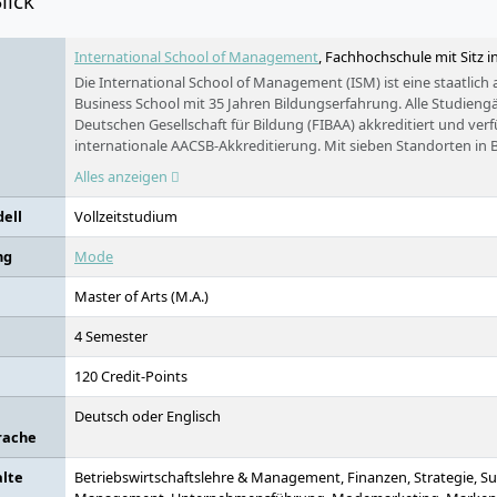
lick
International School of Management
, Fachhochschule mit Sitz 
Die International School of Management (ISM) ist eine staatlich
Business School mit 35 Jahren Bildungserfahrung. Alle Studieng
Deutschen Gesellschaft für Bildung (FIBAA) akkreditiert und ver
internationale AACSB-Akkreditierung. Mit sieben Standorten in 
Dortmund, Köln, Frankfurt, Stuttgart und Hamburg gehört die 
Alles anzeigen
bewerteten privaten deutschen Business Schools. Wir prägen Ka
durch Nähe zur Wirtschaft, Exzellenz in Lehre und Flexibilität im
ell
Vollzeitstudium
Potenzial unserer Studierenden entfalten.
ng
Mode
Master of Arts (M.A.)
4 Semester
120 Credit-Points
Deutsch oder Englisch
rache
alte
Betriebswirtschaftslehre & Management, Finanzen, Strategie, S