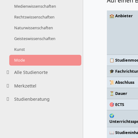
Auf einen B
Medienwissenschaften
🏫 Anbieter
Rechtswissenschaften
Naturwissenschaften
Geisteswissenschaften
Kunst
📋 Studienmod
Mode
🎓 Fachrichtu
Alle Studienorte
📜 Abschluss
Merkzettel
⏳ Dauer
Studienberatung
🎯 ECTS
🌍
Unterrichtssp
📖 Studieninh