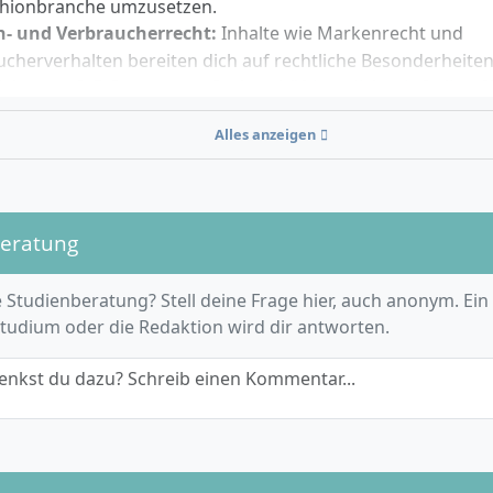
shionbranche umzusetzen.
- und Verbraucherrecht:
Inhalte wie Markenrecht und
cherverhalten bereiten dich auf rechtliche Besonderheiten
lisierung & E-Commerce:
Du beschäftigst dich mit Online-
em Vertrieb und innovativen Vermarktungskonzepten in der
Alles anzeigen
lt.
couting & Produktmanagement:
Analyse von Modetrends
klung und Management innovativer Produkte stehen im Mit
ltigkeit und Ethik:
Nachhaltige, ethische Produktion und
beratung
ortungsbewusstsein in der Mode sind integraler Bestandte
ulums.
 Studienberatung? Stell deine Frage hier, auch anonym. Ein
erfahrung:
Durch Projekte und Exkursionen – etwa zu Bra
Studium oder die Redaktion wird dir antworten.
rada oder Montblanc – wendest du dein theoretisches Wiss
interdisziplinäre Ausrichtung
erwirbst du auch vertiefte
enkst du dazu? Schreib einen Kommentar...
ratung, Kreativwirtschaft und internationales Management.