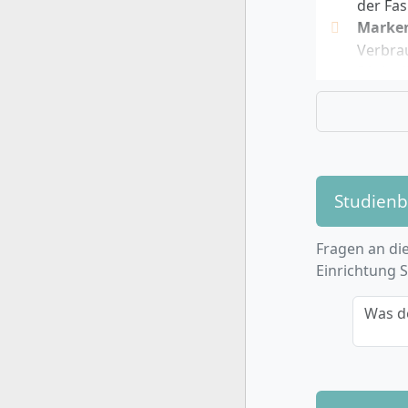
der Fa
Marken
Verbrau
Digita
digital
Luxuswe
Trends
Entwic
Nachha
Studien
Verantw
Curric
Fragen an die
Praxis
Einrichtung 
LVMH, P
Durch die
Was d
Bereich Be