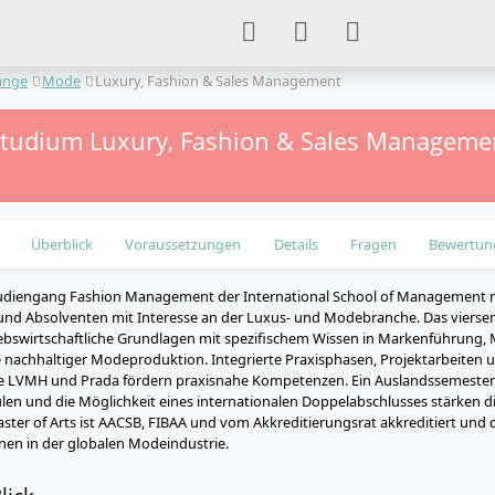
änge
Mode
Luxury, Fashion & Sales Management
tstudium Luxury, Fashion & Sales Managemen
Überblick
Voraussetzungen
Details
Fragen
Bewertun
udiengang Fashion Management der International School of Management ri
nd Absolventen mit Interesse an der Luxus- und Modebranche. Das viersem
ebswirtschaftliche Grundlagen mit spezifischem Wissen in Markenführung, 
nachhaltiger Modeproduktion. Integrierte Praxisphasen, Projektarbeiten 
 LVMH und Prada fördern praxisnahe Kompetenzen. Ein Auslandssemester
en und die Möglichkeit eines internationalen Doppelabschlusses stärken di
ter of Arts ist AACSB, FIBAA und vom Akkreditierungsrat akkreditiert und qu
en in der globalen Modeindustrie.