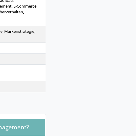
aufbau,
gement, E-Commerce,
cherverhalten,
e, Management von
ce, Markenstrategie,
anagement?