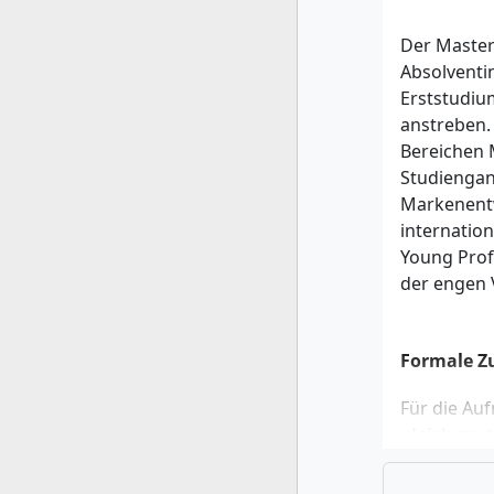
Der Master
Absolventi
Erststudiu
anstreben.
Bereichen 
Studiengang
Markenentw
internatio
Young Prof
der engen
Formale Z
Für die Au
gleichwer
Sprachken
(Hamburg, 