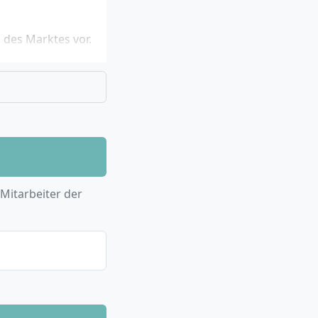
 des Marktes vor.
Shopping,
 Fashion- und
 sowie
telpunkt.
il des
 Mitarbeiter der
nchengrößen wie
en direkt an.
 Kompetenzen im