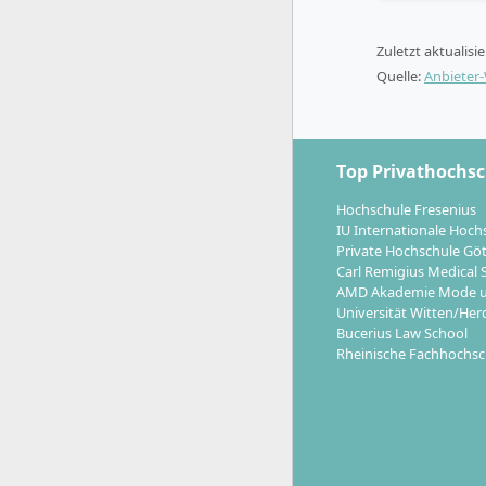
Anwend
förder
Zuletzt aktualisi
Quelle:
Anbieter
Ein
Fast Tr
Bedingungen
Top Privathochs
Hochschule Fresenius
IU Internationale Hoch
Welche K
Private Hochschule Gö
Carl Remigius Medical 
AMD Akademie Mode u
Universität Witten/Her
Das Master
Bucerius Law School
internatio
Rheinische Fachhochsc
Netzwerkbe
Manag
intern
Produk