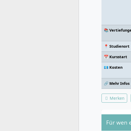
📚 Vertiefung
📍 Studienort
📅 Kursstart
💶 Kosten
🔗 Mehr Infos
Merken
Für wen 