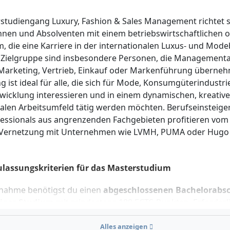
studiengang Luxury, Fashion & Sales Management richtet s
nnen und Absolventen mit einem betriebswirtschaftlichen 
m, die eine Karriere in der internationalen Luxus- und Mod
 Zielgruppe sind insbesondere Personen, die Management
Marketing, Vertrieb, Einkauf oder Markenführung überneh
 ist ideal für alle, die sich für Mode, Konsumgüterindustri
icklung interessieren und in einem dynamischen, kreativ
nalen Arbeitsumfeld tätig werden möchten. Berufseinsteige
essionals aus angrenzenden Fachgebieten profitieren vom
 Vernetzung mit Unternehmen wie LVMH, PUMA oder Hugo 
ulassungskriterien für das Masterstudium
fnahme benötigst du einen
abgeschlossenen Bachelorabsc
tiges Studium
mit mindestens 180 ECTS-Punkten. Erforderli
ntnisse mindestens auf Niveau B2
– je nach gewähltem S
Köln: Deutsch plus englischsprachige Module; München, Ber
Alles anzeigen