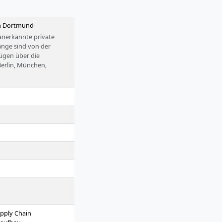
in Dortmund
 anerkannte private
änge sind von der
fügen über die
Berlin, München,
ISM zu den am besten
rrieren, indem wir
 Lernen individuelles
upply Chain