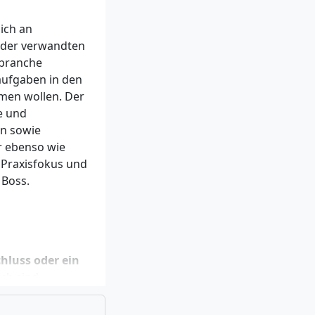
ich an
oder verwandten
ebranche
aufgaben in den
men wollen. Der
e und
en sowie
r ebenso wie
 Praxisfokus und
Boss.
hluss oder ein
ch sind
tudienort
lin: Englisch)