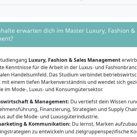
u die entsprechenden Nachweise erbringen. Die Bewerbung 
g vollständiger Unterlagen
sowie die
erfolgreiche Teil
 Auswahlverfahren inklusive persönlichem Auswahlgesp
ausus (NC) ist nicht vorgeschrieben. Fehlen dir ECTS aus 
halte erwarten dich im Master Luxury, Fashion & 
e-Master-Programm zur Qualifizierung möglich.
ent?
t grundlegendes Interesse an Mode- und Konsumgütermärk
ung sowie aktuellen Trends mitbringen. Wichtige persönli
studiengang
Luxury, Fashion & Sales Management
erwirb
zungen sind
Teamfähigkeit
,
Kreativität
und
Kommunikati
rte Kenntnisse für die Arbeit in der Luxus- und Fashionbran
ekte und Beratungsaufträge einen festen Bestandteil des St
nalen Handelsumfeld. Das Studium verbindet betriebswirtsc
tive, Organisationstalent und die Bereitschaft, in internati
mit einem tiefen Markenverständnis und wendet sich gezie
ind ebenso gefragt wie die Fähigkeit zu analytischem und
ele im Mode-, Luxus- und Konsumgütersektor.
rtschaftlichem Denken. Vorige Praxiserfahrungen in Mode,
ind vorteilhaft, aber keine Pflicht. Hohe Eigenmotivation u
bswirtschaft & Management:
Du vertiefst dein Wissen ru
unterstützen deinen Studienerfolg besonders.
ehmensführung, Finanzierung, Strategien und Supply Ch
us auf die Mode- und Luxusgüterindustrie.
arketing & Kommunikation:
Du lernst, Marken aufzubau
ingstrategien zu entwickeln und zielgruppenspezifische K