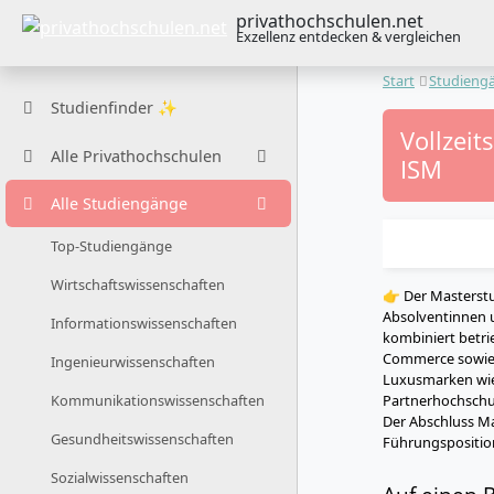
privathochschulen.net
Exzellenz entdecken & vergleichen
Start
Studieng
Studienfinder ✨
Vollzei
Alle Privathochschulen
ISM
Alle Studiengänge
Top-Studiengänge
Wirtschaftswissenschaften
👉 Der Masterst
Absolventinnen u
Informationswissenschaften
kombiniert betri
Commerce sowie 
Ingenieurwissenschaften
Luxusmarken wie
Partnerhochschul
Kommunikationswissenschaften
Der Abschluss Mas
Gesundheitswissenschaften
Führungsposition
Sozialwissenschaften