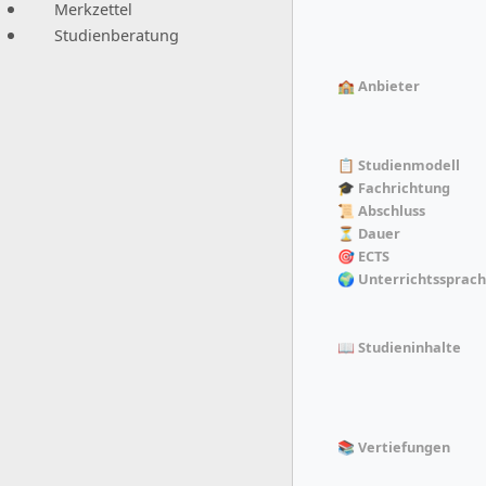
Merkzettel
Studienberatung
🏫 Anbieter
📋 Studienmodell
🎓 Fachrichtung
📜 Abschluss
⏳ Dauer
🎯 ECTS
🌍 Unterrichtssprac
📖 Studieninhalte
📚 Vertiefungen