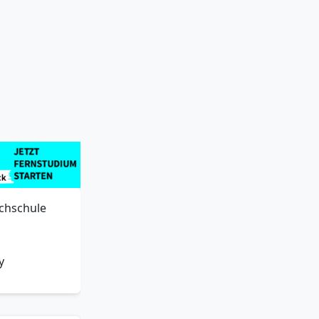
 A,
ochschule
y