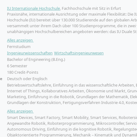
IU Internationale Hochschule
, Fachhochschule mit Sitz in Erfurt
Praxisnähe, internationale Ausrichtung oder maximale Flexibilität: Die I
Hochschule (IU) bereitet über 130.000 Studierende auf den globalen Arbe
versammelt unter ihrem Dach über 100 Studienprogramme, die in zwei
unabhängigen Hochschulbereichen angeboten werden: das IU Duale S
IU Fernstudium. Die IU bietet den Studierenden ein Netzwerk von ren
Alles anzeigen
Praxispartnern in die Wirtschaft: über 15.000 Unternehmen haben bereit
Fernstudium
der IU kooperiert, darunter die ZURICH Versicherungen oder Motel One. 
Ingenieurwissenschaften
Wirtschaftsingenieurwesen
gegründet wurde, ist inzwischen in 25 Städten in Deutschland vertreten
Bachelor of Engineering (B.Eng.)
6 Semester
180 Credit-Points
he
Deutsch oder Englisch
Betriebswirtschaftslehre, Einführung in das wissenschaftliche Arbeiten,
Internet of Things, Kollaboratives Arbeiten, Ökonomie und Markt, Grun
Marketing, Einführung in die Robotik, Grundlagen der Mathematik, Elek
Grundlagen der Konstruktion, Fertigungsverfahren Industrie 4.0, Koste
Leistungsrechnung, Sensorik, Mechatronische Systeme, Automatisierun
Alles anzeigen
Analytics und Big Data, Supply Chain Management, Unternehmensgr
Smart Devices, Smart Factory, Smart Mobility, Smart Services, Roboters
Innovationsmanagement, Projektmanagement, Investition und Finanzi
Angewandte Robotik, Roboterprogrammierung, Mikrocontroller, Servic
Mensch-Maschinen -Interaktion, Design Thinking, Interkulturelle und e
Autonomous Driving, Einführung in die kognitive Robotik, Regelungste
Handlungskompetenzen, Produktentwicklung 4.0, Digitale Business-Mod
Objektorientierte Programmierung, Mechanik – Kinematik und Dynami