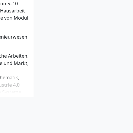
von 5–10
 Hausarbeit
aatlich
kte von Modul
elassen
an diese
genieurwesen
che Arbeiten,
ie und Markt,
thematik,
strie 4.0
e Systeme,
Management
aschinen -
kompetenzen
nal und