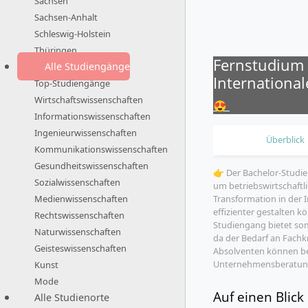
Sachsen
Sachsen-Anhalt
Schleswig-Holstein
Thüringen
Fernstudium 
Alle Studiengänge
Internationa
Top-Studiengänge
Wirtschaftswissenschaften
😍
Informationswissenschaften
Ingenieurwissenschaften
Überblick
Kommunikationswissenschaften
Gesundheitswissenschaften
👉 Der Bachelor-Studie
Sozialwissenschaften
um betriebswirtschaftl
Transformation in der 
Medienwissenschaften
effizienter gestalten 
Rechtswissenschaften
Studiengang bietet som
Naturwissenschaften
da der Bedarf an Fachk
Geisteswissenschaften
Absolventen können be
Unternehmensberatung
Kunst
Mode
Auf einen Blick
Alle Studienorte