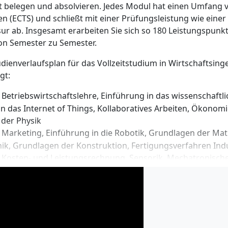
t belegen und absolvieren. Jedes Modul hat einen Umfang 
elassen zu werden, legen Sie eine abgeschlossene
n (ECTS) und schließt mit einer Prüfungsleistung wie einer
dung, etwa zum Staatlich geprüften Betriebswirt bzw. zur St
sur ab. Insgesamt erarbeiten Sie sich so 180 Leistungspun
ebswirtin, bzw. einen Meisterbrief vor. Sie können auch zug
on Semester zu Semester.
e eine Berufsausbildung abgeschlossen und im Anschluss 
estens 3 Jahre in Vollzeit gearbeitet haben.
udienverlaufsplan für das Vollzeitstudium in Wirtschaftsin
gt:
ie IU kennen!
Alles zum Fernstudium in
nieurwesen erfahren Sie auch in der Infobroschüre für
Betriebswirtschaftslehre, Einführung in das wissenschaftli
-Studiengang. Die Broschüre informiert Sie ausführlich
in das Internet of Things, Kollaboratives Arbeiten, Ökonom
ungen, Studieninhalte, Ablauf und Studiengebühren.
der Physik
e anfordern …
Marketing, Einführung in die Robotik, Grundlagen der Ma
nik, Grundlagen der Konstruktion, Fertigungsverfahren Indu
Kosten- und Leistungsrechnung, Sensorik, Mechatronisch
rungstechnik, Data Analytics und Big Data, Supply Chain 
Unternehmensgründung und Innovationsmanagement,
gement, Investition und Finanzierung, Seminar: Mensch-M
, Design Thinking, Interkulturelle und ethische Handlungs
Produktentwicklung 4.0, Digitale Business-Modelle, Perso