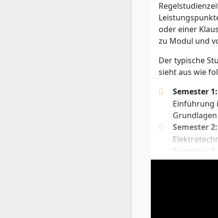
Regelstudienzei
Fernstudium zug
Leistungspunkte
Aufstiegsfortbil
oder einer Klau
geprüften Betri
zu Modul und v
werden, wenn Si
Ausbildung mind
Der typische St
sieht aus wie fol
Lernen Sie d
Wirtschaftsinge
Semester 1:
diesen Bachelor
Einführung 
über Voraussetz
Grundlagen 
Jetzt Broschür
Semester 2:
Elektrotech
Semester 3:
Automatisie
Semester 4:
Projektmana
Interaktion
Semester 5: