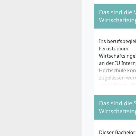
Das sind die
Wirtschaftsi
Ins berufsbegle
Fernstudium
Wirtschaftsing
an der IU Inter
Hochschule kön
zugelassen wer
entweder ein
Ab
allgemeine Hoch
ein Fachabitur o
Das sind die
fachgebundene
Wirtschaftsi
Hochschulreife 
Darüber hinaus
Dieser Bachelor
Wirtschaftsing