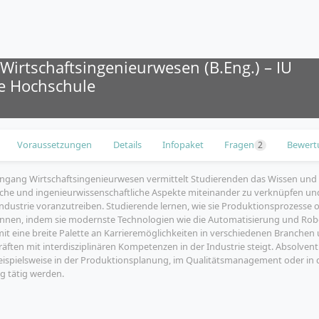
Wirtschaftsingenieurwesen (B.Eng.) – IU
le Hochschule
Voraussetzungen
Details
Infopaket
Fragen
Bewert
2
ngang Wirtschaftsingenieurwesen vermittelt Studierenden das Wissen und 
iche und ingenieurwissenschaftliche Aspekte miteinander zu verknüpfen und 
Industrie voranzutreiben. Studierende lernen, wie sie Produktionsprozesse
können, indem sie modernste Technologien wie die Automatisierung und Robo
it eine breite Palette an Karrieremöglichkeiten in verschiedenen Branche
räften mit interdisziplinären Kompetenzen in der Industrie steigt. Absolven
ispielsweise in der Produktionsplanung, im Qualitätsmanagement oder in 
 tätig werden.