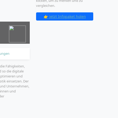
klicken, um zu merken und zu
vergleichen.
👉 Jetzt Infopaket holen
ungen
die Fähigkeiten,
so die digitale
 optimieren und
tik einsetzen. Der
n und Unternehmen,
tinnen und
der