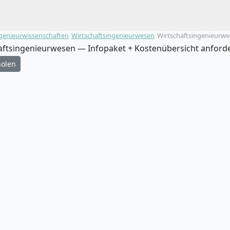
genieurwissenschaften
Wirtschaftsingenieurwesen
Wirtschaftsingenieurw
haftsingenieurwesen — Infopaket + Kostenübersicht anford
holen