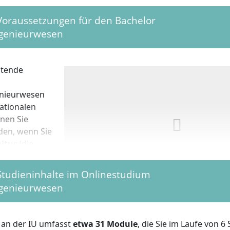
 Voraussetzungen für den Bachelor
ngenieurwesen
itende
enieurwesen
nationalen
nen Sie
den, wenn Sie
itur
(die
schulreife),
der die
Mit Ihrem Bachelor in Wirtschaftsingenieurwesen ar
 Studieninhalte im Onlinestudium
beispielsweise als Internet of Things Specialist oder 
ngenieurwesen
Engineer.
vorlegen.
 können Sie
 an der IU umfasst
etwa 31 Module
, die Sie im Laufe von 
enieurwesen auch ohne Abitur
studieren. Um ohne Abitur 