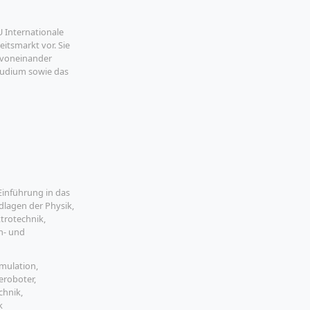
U Internationale
itsmarkt vor. Sie
 voneinander
tudium sowie das
ommierten
s erfolgreich mit
Die IU, die 2000
.
 Einführung in das
dlagen der Physik,
trotechnik,
n- und
gstechnik, Data
ündung und
imulation,
erung, Seminar:
eroboter,
thische
chnik,
elle, Personal
k