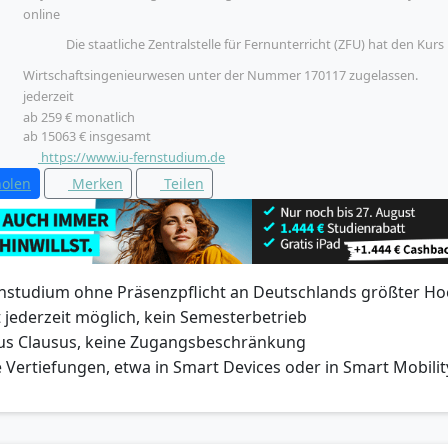
und Unternehmensführung, Unternehmensplanspiel, Wahlpflichtmodul
online
Wahlpflichtmodul B, Wahlpflichtmodul C, Bachelorarbeit
Die staatliche Zentralstelle für Fernunterricht (ZFU) hat den Kurs
Wirtschaftsingenieurwesen unter der Nummer 170117 zugelassen.
jederzeit
ab 259 € monatlich
ab 15063 € insgesamt
https://www.iu-fernstudium.de
holen
Merken
Teilen
ernstudium ohne Präsenzpflicht an Deutschlands größter H
 jederzeit möglich, kein Semesterbetrieb
us Clausus, keine Zugangsbeschränkung
 Vertiefungen, etwa in Smart Devices oder in Smart Mobilit