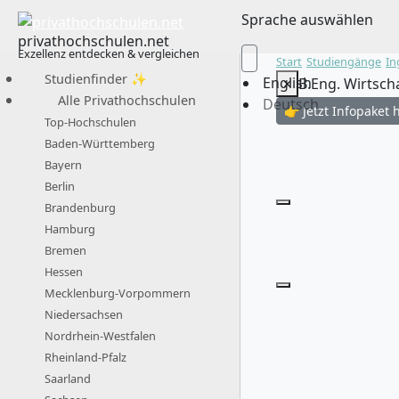
Sprache auswählen
privathochschulen.net
Exzellenz entdecken & vergleichen
Start
Studiengänge
In
Studienfinder ✨
English
×
B.Eng. Wirtsc
Alle Privathochschulen
Deutsch
👉 Jetzt Infopaket 
Top-Hochschulen
Baden-Württemberg
Bayern
Berlin
Brandenburg
Hamburg
Bremen
Hessen
Mecklenburg-Vorpommern
Niedersachsen
Nordrhein-Westfalen
Rheinland-Pfalz
Saarland