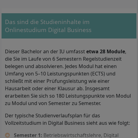
Das sind die Studieninhalte im
Onlinestudium Digital Business
Dieser Bachelor an der IU umfasst
etwa 28 Module
,
die Sie im Laufe von 6 Semestern Regelstudienzeit
Mit Ihrem Bachelor in Digital Business arbeiten Sie beispielsweise
belegen und absolvieren. Jedes Modul hat einen
als Data Scientist oder als Digital Marketing Experte bzw. Expertin.
Umfang von 5–10 Leistungspunkten (ECTS) und
schließt mit einer Prüfungsleistung wie einer
Ins berufsbegleitende Fernstudium Digital Business an
Hausarbeit oder einer Klausur ab. Insgesamt
der IU Internationalen Hochschule können Sie
erarbeiten Sie sich so 180 Leistungspunkte von Modul
zugelassen werden, wenn Sie entweder ein
Abitur
(die
zu Modul und von Semester zu Semester.
allgemeine Hochschulreife), ein Fachabitur oder die
Der typische Studienverlaufsplan für das
fachgebundene Hochschulreife vorlegen.
Vollzeitstudium in Digital Business sieht aus wie folgt:
Darüber hinaus können Sie
Digital Business auch
Semester 1:
Betriebswirtschaftslehre, Digital
ohne Abitur
studieren. Um ohne Abitur ins IU-