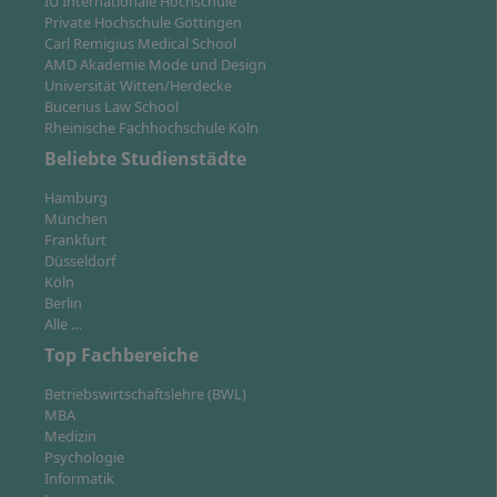
IU Internationale Hochschule
8 Semester bzw. 48 Monate. Sie können die
Private Hochschule Göttingen
Regelstudienzeit um bis zu 2 Semester bzw. 12
Carl Remigius Medical School
Monate ohne zusätzliche Kosten verlängern. Das
AMD Akademie Mode und Design
Teilzeitstudium I eignet sich beispielsweise, wenn
Universität Witten/Herdecke
Bucerius Law School
Sie neben dem Studium in Teilzeit arbeiten.
Rheinische Fachhochschule Köln
Im
Teilzeitstudium II
beträgt die Regelstudienzeit
Beliebte Studienstädte
12 Semester bzw. 72 Monate. Sie können die
Regelstudienzeit um bis zu 2 Semester bzw. 12
Hamburg
Monate ohne zusätzliche Kosten verlängern. Das
München
Frankfurt
Teilzeitstudium II ist besonders geeignet, wenn Sie
Düsseldorf
neben Ihrem Fernstudium beruflich stark
Köln
eingebunden sind.
Berlin
Alle …
Übrigens können Sie im Laufe des Studiums auch ein
Top Fachbereiche
Urlaubssemester
einlegen, ohne zusätzliche Kosten.
Betriebswirtschaftslehre (BWL)
MBA
Medizin
Psychologie
Informatik