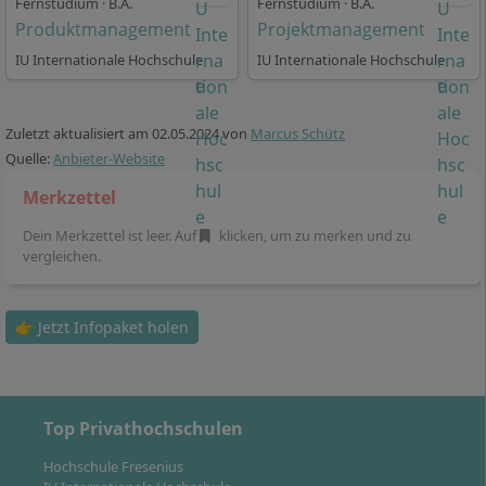
Fernstudium · B.A.
Fernstudium · B.A.
Produktmanagement
Projektmanagement
IU Internationale Hochschule
IU Internationale Hochschule
So flexibel ist die Regelstudienzeit im
Fernstudium Digital Business
Zuletzt aktualisiert am
02.05.2024
von
Marcus Schütz
Quelle:
Anbieter-Website
An der IU Internationalen Hochschule entscheiden Sie
Merkzettel
sich im berufsbegleitenden Fernstudium für eines von
Dein Merkzettel ist leer. Auf
klicken, um zu merken und zu
3 Studienmodellen:
vergleichen.
Im
Vollzeitstudium
liegt die Regelstudienzeit bei 6
Semestern bzw. 36 Monaten. Sie können die
👉 Jetzt Infopaket holen
Regelstudienzeit um bis zu 2 Semester bzw. 12
Monate ohne zusätzliche Kosten verlängern. Das
Vollzeitstudium in Digital Business eignet sich
insbesondere für alle, die nicht oder nur wenige
Top Privathochschulen
Stunden in der Woche berufstätig sind.
Im
Teilzeitstudium I
beträgt die Regelstudienzeit
Hochschule Fresenius