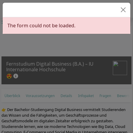
Sprache auswähl
Start
Studiengänge
Informationswissenschaften
IT-Management
The form could not be loaded.
Digital Business
Fernstudium Digital Business (B.A.) – IU
Internationale Hochschule
😍
Überblick
Voraussetzungen
Details
Infopaket
Fragen
Bewertu
👉 Der Bachelor-Studiengang Digital Business vermittelt Studierenden
das Wissen und die Fähigkeiten, um Geschäftsprozesse und
Geschäftsmodelle im digitalen Zeitalter erfolgreich zu gestalten.
Studierende lernen, wie sie moderne Technologien wie Big Data, Cloud
Computing, E-Commerce und Social Media in Unternehmen integrieren