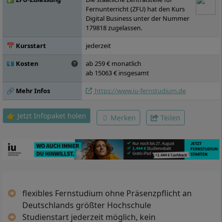
oder B, Produktentwicklung 4.0, Seminar:
Fernunterricht (ZFU) hat den Kurs
Aktuelle Themen der Digitalisierung,
Digital Business unter der Nummer
Investition und Finanzierung, Design
179818 zugelassen.
Thinking, Unternehmensplanspiel, Change
Management, Wahlpflichtmodul C,
📅 Kursstart
jederzeit
Leadership 4.0, Unternehmensgründung
💶 Kosten
ab 259 € monatlich
und Innovationsmgmt., Bachelorarbeit
ab 15063 € insgesamt
🔗 Mehr Infos
https://www.iu-fernstudium.de
👉 Jetzt Infopaket holen
Merken
Teilen
flexibles Fernstudium ohne Präsenzpflicht an
Deutschlands größter Hochschule
Studienstart jederzeit möglich, kein