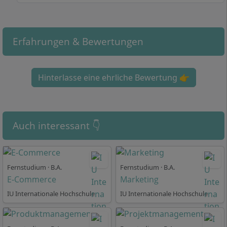
Als
dritte Vertiefung
belegen Sie eines dieser Module:
Advanced Leadership, Apple Mobile Solution
Development, Angewandter Vertrieb, Business
Erfahrungen & Bewertungen
Consulting, E-Commerce, Enterprise Resource
Planning, Eventmanagement, Financial Services
Management, Fremdsprachen, Global Commerce I,
Hinterlasse eine ehrliche Bewertung 👉
Health Care Management, Immobilienmanagement,
International Management, Internationales Marketing
und Branding, IT-Projekt und Architekturmanagement,
Luftverkehrsmanagement, Marktpsychologie,
Auch interessant 👇
Negotiation (English), Organisationspsychologie,
Personalwesen (Spezialisierung), Salesforce Platform
Management, Smart Mobility, Smart Services, Sport
Fernstudium · B.A.
Fernstudium · B.A.
Media Management, Supply Chain Management,
E-Commerce
Marketing
Tourismusmanagement, Unternehmensfinanzierung,
Unternehmerisches Hotelmanagement,
IU Internationale Hochschule
IU Internationale Hochschule
Wirtschaftsprüfung und Steuern, Studium Generale.