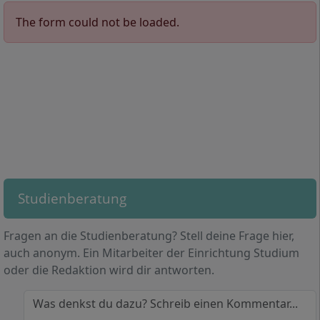
Unternehmensgründung und
The form could not be loaded.
Innovationsmanagement, Bachelorarbeit
Lernen Sie die IU kennen!
Alles
zum Fernstudium in Digital Business
Das Besondere im Bachelorstudium Digital Business
erfahren Sie auch in der
an der IU sind die vielen Möglichkeiten, sich im
Infobroschüre für diesen Bachelor-
Wahlpflichtbereich in Themengebiete nach eigenen
Studiengang. Die Broschüre informiert Sie
Interessen und Berufsfeldern zu vertiefen.
ausführlich über Voraussetzungen,
Als
erste Vertiefung
haben Sie die Wahl aus diesen
Studieninhalte, Ablauf und Studiengebühren.
spannenden Modulen: Marktforschung, Customer
Jetzt Broschüre anfordern …
Relationship Management, Content Management
Systeme, Digital and Mobile Campaigns, Social-Media-
Studienberatung
Marketing, Projekt: Marketing Analytics.
Fragen an die Studienberatung? Stell deine Frage hier,
Als
zweite Vertiefung
wählen Sie eines dieser
auch anonym. Ein Mitarbeiter der Einrichtung Studium
Studienmodule: Mathematik Grundlagen I, Data
oder die Redaktion wird dir antworten.
Analytics und Big Data, Statistical Computing, Deep
Learning, Business Intelligence, Projekt Business
Was denkst du dazu? Schreib einen Kommentar...
Intelligence.